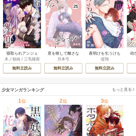
幼
寝取られアンジェ
君を映して離さな
夜明けを乞うけも
木ノ枝純
/
三毛猫寅
月本弓
堤翔
ニカと鬼畜伯爵
い[ばら売り] 25巻
のたち[ばら売り] 2
次
［ばら売り］ 14巻
8-29巻
無料立読み
無料立読み
無料立読み
もっと見る
少女マンガランキング
1
2
3
位
位
位