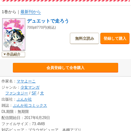
1巻から
｜
最新刊から
デュエットで走ろう
700pt/770円(税込)
無料立読み
登録して購入
作品紹介
会員登録して全巻購入
作家名：
マヤよーこ
ジャンル：
少女マンガ
ファンタジー
/
SF
/
犬
出版社：
ぶんか社
雑誌：
ぶんか社コミックス
DL期限：無期限
配信開始日：2017年6月29日
ファイルサイズ：73.4MB
対応ビューア：ブラウザビューア、本棚アプリ