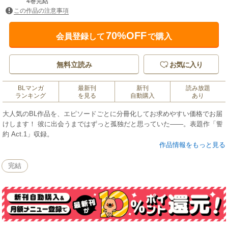
4巻完結
この作品の注意事項
70%OFF
会員登録して
で購入
無料立読み
お気に入り
BLマンガ
最新刊
新刊
読み放題
ランキング
を見る
自動購入
あり
大人気のBL作品を、エピソードごとに分冊化してお求めやすい価格でお届
けします！ 彼に出会うまではずっと孤独だと思っていた――。表題作「誓
約 Act.1」収録。
作品情報をもっと見る
完結