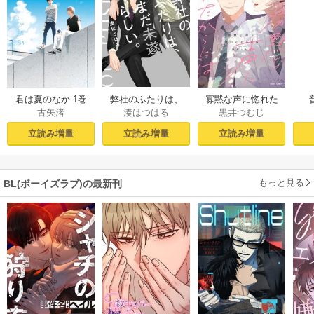
君は夏のなか 1巻
弊社のふたりは、
寡黙な声に惚れた
古矢渚
湊はつはる
黒井つむじ
まだ未遂らしい。
からには【おまけ
１【コミックシー
付き電子限定版】
立読み増量
立読み増量
立読み増量
モア限定描き下ろ
し付き】
もっと見る
BL(ボーイズラブ)の最新刊