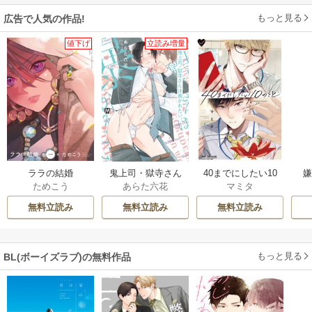
もっと見る
広告で人気の作品!
値下げ
立読み増量
ララの結婚
鬼上司・獄寺さん
40までにしたい10
ためこう
あらた六花
マミタ
は暴かれたい。
のこと
【コミックス版】
無料立読み
無料立読み
無料立読み
もっと見る
BL(ボーイズラブ)の無料作品