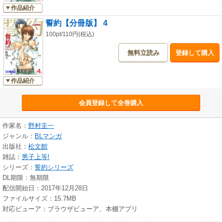
作品紹介
誓約【分冊版】 4
100pt/110円(税込)
無料立読み
登録して購入
作品紹介
会員登録して全巻購入
作家名：
野村圭一
ジャンル：
BLマンガ
出版社：
松文館
雑誌：
男子上等!
シリーズ：
誓約シリーズ
DL期限：無期限
配信開始日：2017年12月28日
ファイルサイズ：15.7MB
対応ビューア：ブラウザビューア、本棚アプリ