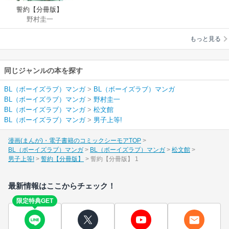
誓約【分冊版】
野村圭一
もっと見る
同じジャンルの本を探す
BL（ボーイズラブ）マンガ
>
BL（ボーイズラブ）マンガ
BL（ボーイズラブ）マンガ
>
野村圭一
BL（ボーイズラブ）マンガ
>
松文館
BL（ボーイズラブ）マンガ
>
男子上等!
漫画(まんが)・電子書籍のコミックシーモアTOP
BL（ボーイズラブ）マンガ
BL（ボーイズラブ）マンガ
松文館
男子上等!
誓約【分冊版】
誓約【分冊版】 1
最新情報はここからチェック！
限定特典GET