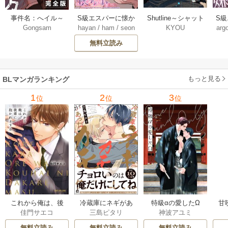
Shutline～シャット
S
事件名：へイル～
S級エスパーに懐か
KYOU
arg
Gongsam
hayan
/
ham
/
seon
ライン～【タテヨ
れ
シャチの狩り方～
れてます【タテヨ
eedyou
ミ】 40-42巻
【完全版】【タテ
ミ】 75巻
無料立読み
【タ
ヨミ】 37巻
もっと見る
BLマンガランキング
1
2
3
位
位
位
これから俺は、後
冷蔵庫にネギがあ
特級αの愛したΩ
甘
佳門サエコ
三島ピタリ
神波アユミ
輩に抱かれます
ったカモ
無料立読み
無料立読み
無料立読み