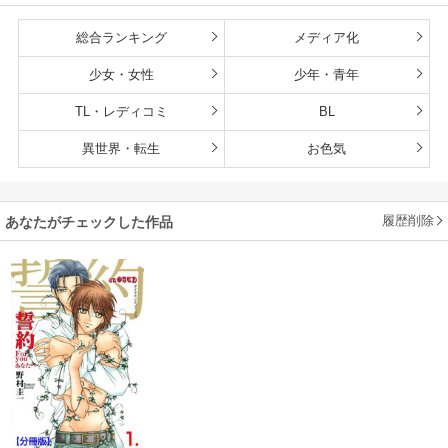
総合ランキング
メディア化
少女・女性
少年・青年
TL・レディコミ
BL
異世界・転生
お色気
履歴削除
あなたがチェックした作品