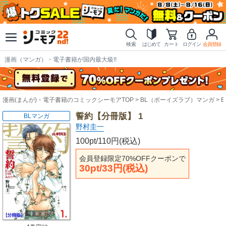
検索
はじめて
カート
ログイン
会員登録
漫画（マンガ）・電子書籍が国内最大級!!
漫画(まんが)・電子書籍のコミックシーモアTOP
BL（ボーイズラブ）マンガ
誓約【分冊版】 1
BLマンガ
野村圭一
100pt/110円(税込)
会員登録限定70%OFFクーポンで
30pt/33円(税込)