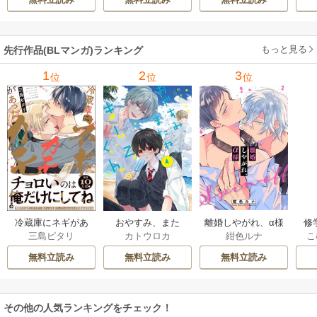
もっと見る
先行作品(BLマンガ)ランキング
1
2
3
位
位
位
冷蔵庫にネギがあ
おやすみ、また
離婚しやがれ、α様
修
三島ピタリ
カトウロカ
紺色ルナ
こ
ったカモ
ね。ましろくん。
な
【電子限定漫画付
無料立読み
無料立読み
無料立読み
き】
その他の人気ランキングをチェック！