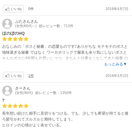
はやっと焚き付けられた恋のチョロ火を大きく燃え立たせる事が出来たの
0件
2018年4月7日
だった。
いいね
ヒロインの服は彼をドッキリさせたのだから、もう少し読み手の私もそこ
に納得の行くビジュアル効果は欲しかったと思う。
ぶたさん
さん
(女性/60代～)
総レビュー数：713件
線が二重に入って見える人物画が気になった。
ほのぼのHQ
おなじみの「ボスと秘書」の恋愛ものです⤴ありがちな モテモテのボスと
地味過ぎる秘書 ではなく ワーカホリックで服装も余り気にしないボスと
そんなボスに4年間も片思いしつつ、きちんと仕事をこなしてきた秘書 の
物語です⤴チャラさもなく堅実なふたりに好感が持てました?
もっとみる▼
1件
2018年3月2日
いいね
さー
さん
(女性/40代)
総レビュー数：1350件
?
長年想い続けた相手に見切りをつける。でも、少しでも希望が持てると後
ろ髪引かれてズルズルと期待してしまう。
ヒロインの心情がよく表せている。