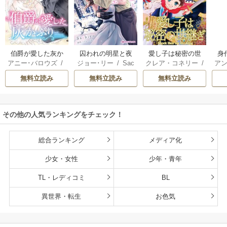
伯爵が愛した灰か
囚われの明星と夜
愛し子は秘密の世
身
アニー･バロウズ
/
ジョー･リー
/
Sac
クレア・コネリー
/
アン
ぶり
明けのシュヴァリ
継ぎ
もとなおこ
hiyo
津寺里可子
エ
無料立読み
無料立読み
無料立読み
その他の人気ランキングをチェック！
総合ランキング
メディア化
少女・女性
少年・青年
TL・レディコミ
BL
異世界・転生
お色気