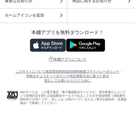
重要なお知らせ
商品に関するお知らせ
ホームアイコンを追加
本棚アプリを無料ダウンロード！
本棚アプリについて
このサイトについて
推奨環境
利用規約
ISBN検索
プライバシーポリシー
情報セキュリティーポリシー
特定商取引法に基づく表示
安心してお使いいただくために
ABJマークは、この電子書店・電子書籍配信サービスが、 著作権者からコンテ
ンツ使用許諾を得た正規版配信サービスであることを示す登録商標（登録番号
第6091713号）です。 詳しくは［ABJマーク］または［電子出版制作・流通協
議会］で検索してください。
(C)NTTソルマーレ