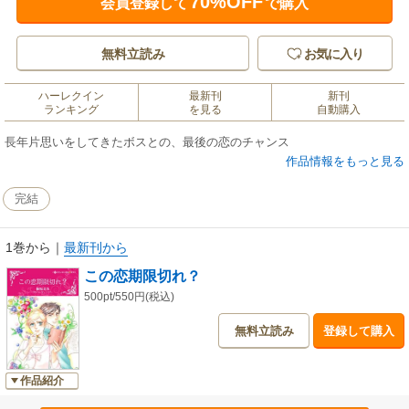
70%OFF
会員登録して
で購入
無料立読み
お気に入り
ハーレクイン
最新刊
新刊
ランキング
を見る
自動購入
長年片思いをしてきたボスとの、最後の恋のチャンス
作品情報をもっと見る
完結
1巻から
｜
最新刊から
この恋期限切れ？
500pt/550円(税込)
無料立読み
登録して購入
作品紹介