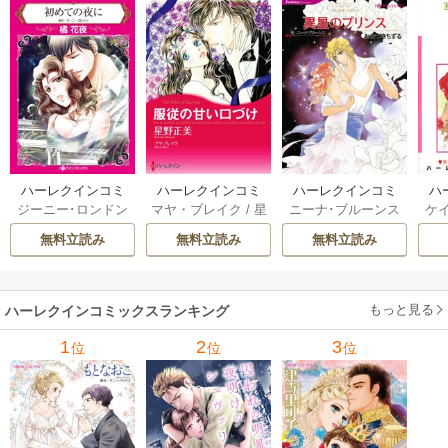
ハーレクインコミ
ハーレクインコミ
ハーレクインコミ
ハ
ジーニー･ロンドン
マヤ・ブレイク
/
星
ニーナ･ブルーンス
ケ
ックス セット 202
ックス セット 202
ックス セット 202
ック
/
橘花夜
/
メアリ
野正美
/
ヘレン･ブ
/
おおつきちずる
/
/
J
6年 vol.1064 1巻
6年 vol.1002 1巻
6年 vol.1063 1巻
6年
無料立読み
無料立読み
無料立読み
ー･ライアンズ
/
花
ルックス
/
のわきね
レベッカ･ヨーク
/
ス
牟礼サキ
/
サラ･モ
い
/
マーガレット･
稜敦水
/
ケイト･ハ
ル
ーガン
/
星合操
/
ア
ウェイ
/
一重夕子
ーディ
/
海野みつる
ザ
ン･ウィール
/
津寺
/
サラ･ウッド
もっと見る
/
流
ハーレクインコミックスランキング
里可子
水凛子
1
2
3
位
位
位