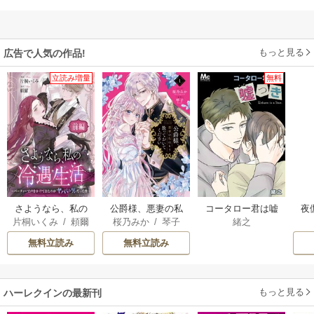
もっと見る
広告で人気の作品!
立読み増量
無料
さようなら、私の
公爵様、悪妻の私
コータロー君は嘘
夜
片桐いくみ
/
頼爾
桜乃みか
/
琴子
緒之
冷遇生活 ～パーテ
はもう放っておい
つき【タテヨミ】
は
ィーで声をかけて
てください
無料立読み
無料立読み
きたのがヤバい男
だった件
もっと見る
ハーレクインの最新刊