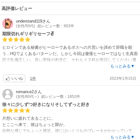
高評価レビュー
understand119
さん
(女性/50代)
総レビュー数：903件
期限切れギリギリセーフ✌
ヒロインである秘書がヒーローであるボスへの片思いを諦めて辞職を願
う...HQでよくあるパターンだ。しかし今回は傲慢ヒーローではなく生真面
目で礼儀正しい、良い意味の朴念仁、それもイヌ科お世話してください属
笑。ヒロインはおかん系なので相性がいいはずだし、ヒーローいとこも太
もっとみる▼
鼓判なのに??何を４年間もヒロインを拗らせるかなぁ...てとこが唐変木か
1件
2023年1月15日
ぁ笑?そんなこんなで引継ぎアクシデントを好都合に距離を縮めたのにヒ
いいね
ーローの心象は結構複雑だったことが判明。そこでおかんヒロインは結果
身を引く..なにこのループ?でも最後は叔父様親子がいい仕事してくれたか
romance2
さん
(女性/60代～)
総レビュー数：1852件
ら素敵なEnding?悪者がいないとってもさわやかな物語気に入りました?
徐々に少しずつ好きになりそしてずっと好き
片想いに疲れて去ることに。
とここへ来て、彼はちょっと隙が。
自然な感じでちょっと接近。彼にはいくつものブレーキがかかっていて。
おじさんの後押し、友だちの援護射撃、ワンちゃんの抜群の鎹効果で、彼
もっとみる▼