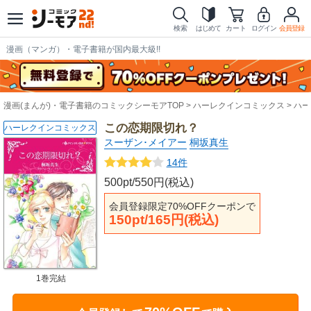
検索
はじめて
カート
ログイン
会員登録
漫画（マンガ）・電子書籍が国内最大級!!
漫画(まんが)・電子書籍のコミックシーモアTOP
ハーレクインコミックス
ハー
この恋期限切れ？
ハーレクインコミックス
スーザン･メイアー
桐坂真生
14件
500pt/550円(税込)
会員登録限定70%OFFクーポンで
150pt/165円(税込)
1巻完結