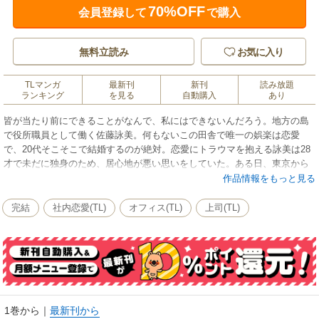
70%OFF
会員登録して
で購入
無料立読み
お気に入り
TLマンガ
最新刊
新刊
読み放題
ランキング
を見る
自動購入
あり
皆が当たり前にできることがなんで、私にはできないんだろう。地方の島
で役所職員として働く佐藤詠美。何もないこの田舎で唯一の娯楽は恋愛
で、20代そこそこで結婚するのが絶対。恋愛にトラウマを抱える詠美は28
才で未だに独身のため、居心地が悪い思いをしていた。ある日、東京から
来たという永田と名乗る男を成り行きで家に迎えることになるが、「俺が
作品情報をもっと見る
素晴らしいセックスをしたら結婚を考えていただけませんか」といきなり
求婚されて…？！私、セックスは向いてないはずなのに…「あなたが俺の
完結
社内恋愛(TL)
オフィス(TL)
上司(TL)
指の上を動いてる」って、嘘…跳ねて熟れて、濡れる体が信じられない―
結婚だけができないエリート官僚と、セックスができない隠居女子のスロ
ーライフラブストーリー。※この作品は「恋愛ショコラ vol.3【限定おまけ
付き】」収録の「普通にできない私たち～公務により、結婚いたします。
(1)」と同内容です。
1巻から
｜
最新刊から