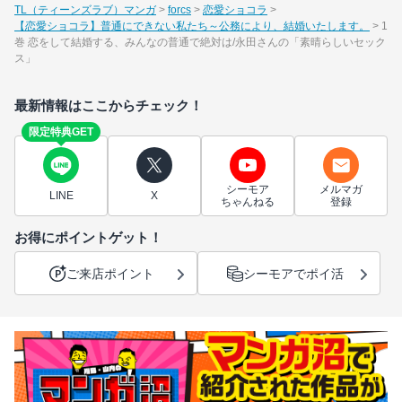
TL（ティーンズラブ）マンガ
forcs
恋愛ショコラ
【恋愛ショコラ】普通にできない私たち～公務により、結婚いたします。
1
巻 恋をして結婚する、みんなの普通で絶対は/永田さんの「素晴らしいセック
ス」
最新情報はここからチェック！
限定特典GET
シーモア
メルマガ
LINE
X
ちゃんねる
登録
お得にポイントゲット！
ご来店ポイント
シーモアでポイ活