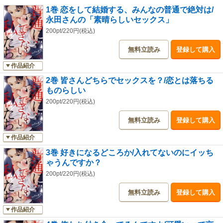
1巻 恋をして結婚する、みんなの普通で絶対は/
永田さんの「素晴らしいセックス」
200pt/220円(税込)
無料立読み
登録して購入
作品紹介
2巻 皆さんどちらでセックスを？/恋とは落ちる
ものらしい
200pt/220円(税込)
無料立読み
登録して購入
作品紹介
3巻 好きになるどころか/入れてないのにイッち
ゃうんですか？
200pt/220円(税込)
無料立読み
登録して購入
作品紹介