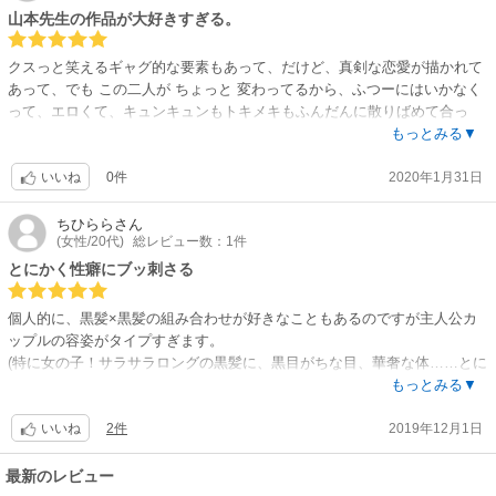
山本先生の作品が大好きすぎる。
クスっと笑えるギャグ的な要素もあって、だけど、真剣な恋愛が描かれて
あって、でも この二人が ちょっと 変わってるから、ふつーにはいかなく
って、エロくて、キュンキュンもトキメキもふんだんに散りばめて合っ
て、とても素敵な作品です。そして、カップルは 一組ずつ 違うから、色
もっとみる▼
んな形の色んな恋愛があってもいいと教えてくれるような作品でもありま
0件
2020年1月31日
した。
いいね
ちひらら
さん
(女性/20代)
総レビュー数：1件
とにかく性癖にブッ刺さる
個人的に、黒髪×黒髪の組み合わせが好きなこともあるのですが主人公カ
ップルの容姿がタイプすぎます。
(特に女の子！サラサラロングの黒髪に、黒目がちな目、華奢な体……とに
かく可愛い……！！)
もっとみる▼
また、上司と部下の恋愛モノの漫画は数多くありますが、それシリーズの
2件
2019年12月1日
中でも結構上位に入ります。
いいね
(女の子が「部長」って呼ぶたびに萌えてる変態)
最新のレビュー