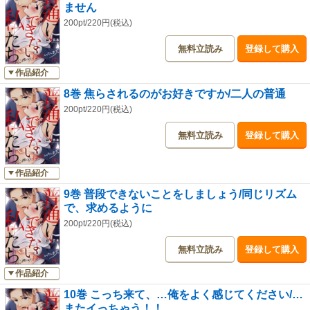
ません
200pt/220円(税込)
無料立読み
登録して購入
作品紹介
8巻 焦らされるのがお好きですか/二人の普通
200pt/220円(税込)
無料立読み
登録して購入
作品紹介
9巻 普段できないことをしましょう/同じリズム
で、求めるように
200pt/220円(税込)
無料立読み
登録して購入
作品紹介
10巻 こっち来て、…俺をよく感じてください/…
またイっちゃう！！