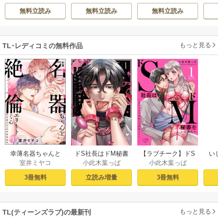
イバル同期の不器
【電子限定特典
～謎の独身貴族に
レ
無料立読み
無料立読み
無料立読み
用な溺愛
付】
彼氏宣言されまし
た～【単行本】
もっと見る
TL･レディコミの無料作品
幸薄名器ちゃんと
ドS社長はドM秘書
【ラブチーク】ドS
い
室井ミヤコ
小此木葉っぱ
小此木葉っぱ
絶倫エリートくん
をいじめたい～オ
社長はドM秘書をい
さ
むさぼりエッチが
フィスでぬれとろ
じめたい～オフィ
ラ
3冊無料
立読み増量
3冊無料
甘すぎる（分冊
玩具レビュー～ 1
スでぬれとろ玩具
せの
版） 【第1話】
【電子限定漫画付
レビュー～ act.1
sod
き】
もっと見る
TL(ティーンズラブ)の最新刊