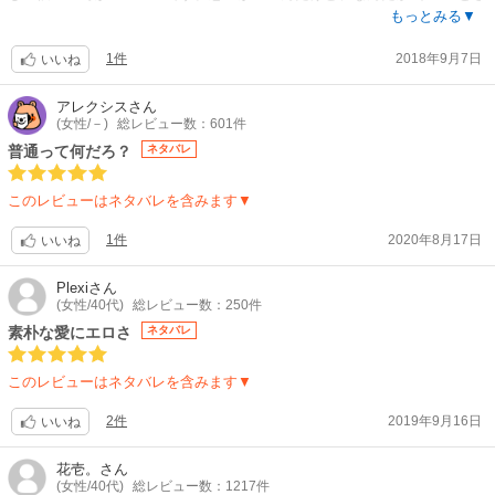
せてくれます。大事なところで、ミスってしまうのが、二次元では 女子が
もっとみる▼
多しなんですが、この作品では この上司が よくミスってます。そこが キ
1件
2018年9月7日
ュートでたまりません。そして、それを 認めるところも キュンポイント
いいね
ですね。Ｈはエロいです。私は この作者さんがお描きになるエロいシーン
が好きです。他の作品でも クーって唸りなくなるくらい 良いと思ってま
アレクシス
さん
(女性/－)
総レビュー数：601件
す。えみちゃん、上司よりちょっと男っぽいかな？ そこが 好きです。体
は えっろ、なんだけど、態度が たまに 男っぽい、そこが 良いです。6巻
普通って何だろ？
ネタバレ
に 二人のごちゃごちゃにしそうな島の男、登場！ もう 早く こいつに ど
っか行って欲しいんです。そして、えみちゃんに 幸せになって貰いたいと
このレビューはネタバレを含みます▼
思ってます。?
1件
2020年8月17日
いいね
Plexi
さん
(女性/40代)
総レビュー数：250件
素朴な愛にエロさ
ネタバレ
このレビューはネタバレを含みます▼
2件
2019年9月16日
いいね
花壱。
さん
(女性/40代)
総レビュー数：1217件