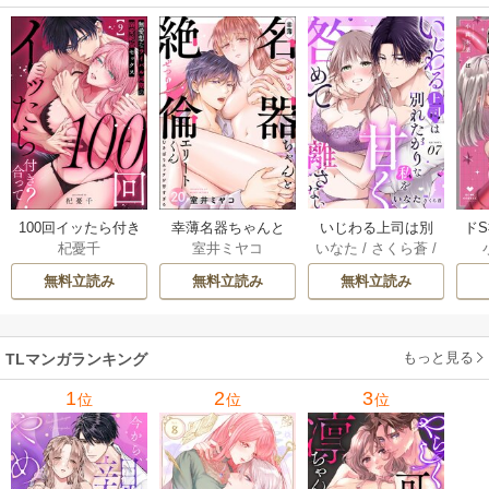
100回イッたら付き
幸薄名器ちゃんと
いじわる上司は別
ド
杞憂千
室井ミヤコ
いなた
/
さくら蒼
/
合って？ 無愛想な
絶倫エリートくん
れたがりな私を甘
を
ache
ライバル同期の溺
むさぼりエッチが
く咎めて離さない
フ
無料立読み
無料立読み
無料立読み
愛絶倫セックス
甘すぎる（分冊
【分冊版】 7巻
（分冊版） 9巻
版） 20巻
【コ
もっと見る
TLマンガランキング
1
2
3
位
位
位