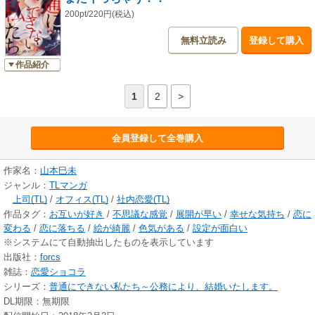
200pt/220円(税込)
無料立読み
登録して購入
作品紹介
1
2
>
会員登録して全巻購入
作家名：
山本巳未
ジャンル：
TLマンガ
上司(TL)
/
オフィス(TL)
/
社内恋愛(TL)
作品タグ：
お互いが好き
/
不思議な感覚
/
展開が早い
/
幸せな気持ち
/
恋に
変わる
/
恋に落ちる
/
絵が綺麗
/
色気がある
/
設定が面白い
※システムにて自動抽出したものを表示しています
出版社：
forcs
雑誌：
恋愛ショコラ
シリーズ：
普通にできない私たち～公務により、結婚いたします。
DL期限：無期限