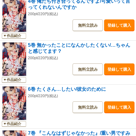
4巻 俺たち付き合ってるんですよ/可愛いって言
ってくれないんですか
200pt/220円(税込)
無料立読み
登録して購入
作品紹介
5巻 無かったことになんかしたくない/…ちゃん
と感じてます？
200pt/220円(税込)
無料立読み
登録して購入
作品紹介
6巻 たくさん…したい/彼女のために
200pt/220円(税込)
無料立読み
登録して購入
作品紹介
7巻 『こんなはずじゃなかった』/重い男ですみ