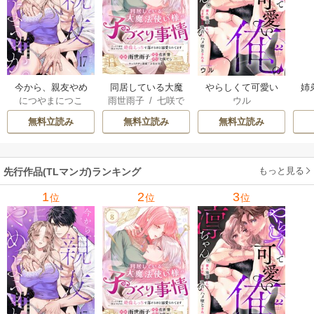
今から、親友やめ
同居している大魔
やらしくて可愛い
姉
につやまにつこ
雨世雨子
/
七咲で
ウル
ようか。～腐れ縁
法使い様の子づく
俺の凛ちゃん。～
し
ら
/
佐倉響
/
よな
同僚は甘い快楽で
り事情 こっそり家
隣人後輩くんのイ
っ
無料立読み
無料立読み
無料立読み
が月見
私を壊す～
を出るつもりが、
キすぎた執着にハ
絶倫えっちで蕩け
メ堕とされる～
るほど溺愛されて
もっと見る
先行作品(TLマンガ)ランキング
ます
1
2
3
位
位
位