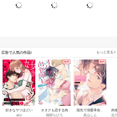
もっと見る
広告で人気の作品!
無料
無料
好きなヤツほどい
オタクも恋する肉
指先で溺愛革命、
肉食
ako
柚樹ちひろ
真山しん
吉
じめたい。XLなラ
食紳士【単行本】
起こしませんか？
ぎ