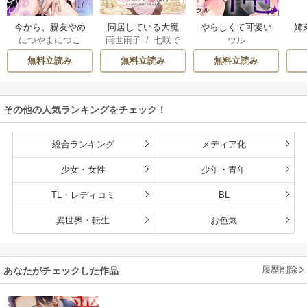
今から、親友やめ
同居している大魔
やらしくて可愛い
姉
につやまにつこ
雨世雨子
/
七咲で
ウル
ようか。～腐れ縁
法使い様の子づく
俺の凛ちゃん。～
し
ら
/
佐倉響
/
よな
同僚は甘い快楽で
り事情 こっそり家
隣人後輩くんのイ
っ
無料立読み
無料立読み
無料立読み
が月見
私を壊す～
を出るつもりが、
キすぎた執着にハ
絶倫えっちで蕩け
メ堕とされる～
るほど溺愛されて
その他の人気ランキングをチェック！
ます
総合ランキング
メディア化
少女・女性
少年・青年
TL・レディコミ
BL
異世界・転生
お色気
履歴削除
あなたがチェックした作品