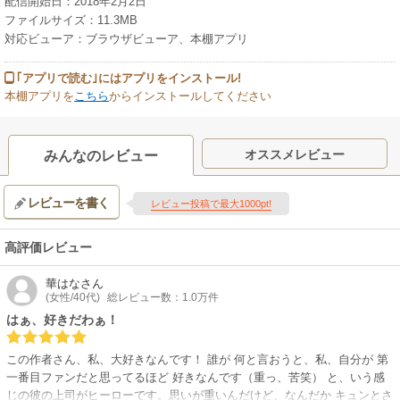
配信開始日：2018年2月2日
ファイルサイズ：11.3MB
対応ビューア：ブラウザビューア、本棚アプリ
｢アプリで読む｣にはアプリをインストール!
本棚アプリを
こちら
からインストールしてください
オススメレビュー
みんなのレビュー
レビューを書く
レビュー投稿で最大1000pt!
高評価レビュー
華はな
さん
(女性/40代)
総レビュー数：1.0万件
はぁ、好きだわぁ！
この作者さん、私、大好きなんです！ 誰が 何と言おうと、私、自分が 第
一番目ファンだと思ってるほど 好きなんです（重っ、苦笑） と、いう感
じの彼の上司がヒーローです。思いが重いんだけど、なんだか キュンとさ