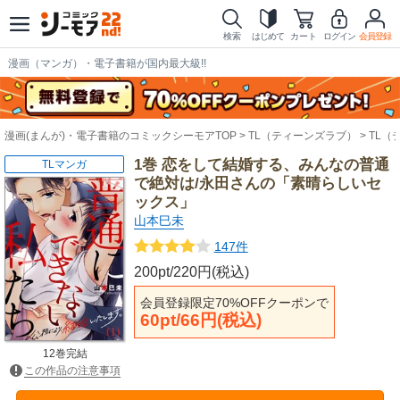
検索
はじめて
カート
ログイン
会員登録
漫画（マンガ）・電子書籍が国内最大級!!
漫画(まんが)・電子書籍のコミックシーモアTOP
TL（ティーンズラブ）
TL（
1巻 恋をして結婚する、みんなの普通
TLマンガ
で絶対は/永田さんの「素晴らしいセ
ックス」
山本巳未
147件
200pt/220円(税込)
会員登録限定70%OFFクーポンで
60pt/66円(税込)
12巻完結
この作品の注意事項