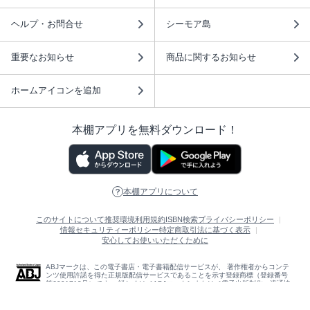
ヘルプ・お問合せ
シーモア島
重要なお知らせ
商品に関するお知らせ
ホームアイコンを追加
本棚アプリを無料ダウンロード！
本棚アプリについて
このサイトについて
推奨環境
利用規約
ISBN検索
プライバシーポリシー
情報セキュリティーポリシー
特定商取引法に基づく表示
安心してお使いいただくために
ABJマークは、この電子書店・電子書籍配信サービスが、 著作権者からコンテ
ンツ使用許諾を得た正規版配信サービスであることを示す登録商標（登録番号
第6091713号）です。 詳しくは［ABJマーク］または［電子出版制作・流通協
議会］で検索してください。