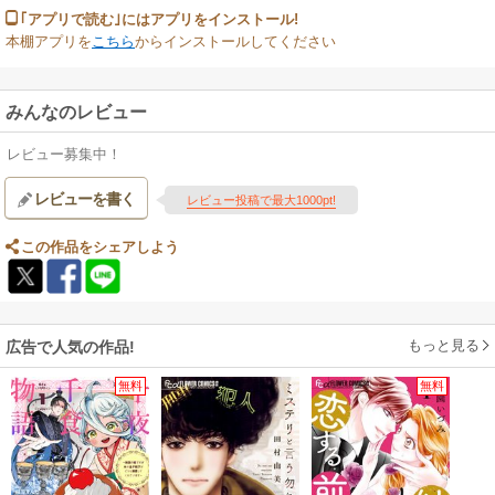
｢アプリで読む｣にはアプリをインストール!
本棚アプリを
こちら
からインストールしてください
みんなのレビュー
レビュー募集中！
レビューを書く
レビュー投稿で最大1000pt!
この作品をシェアしよう
もっと見る
広告で人気の作品!
無料
無料