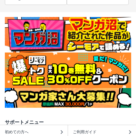
サポートメニュー
初めての方へ
ご利用ガイド