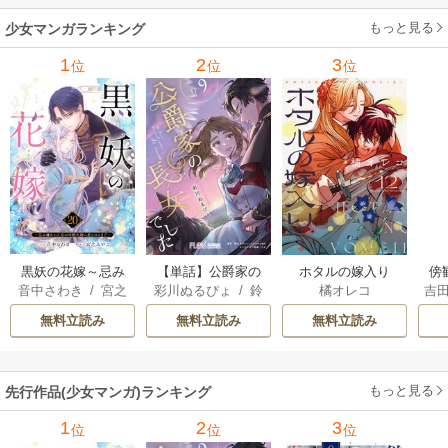
もっと見る
少女マンガランキング
1
2
3
位
位
位
黒妖の花嫁～忌み
【単話】公爵家の
ホタルの嫁入り
傍
音中さわき
/
宮之
彩川ぬるぴょ
/
鈴
橘オレコ
吉
嫌われた私が冷酷
長女でした
みやこ
音さや
/
たむ
大尉に愛されるま
無料立読み
無料立読み
無料立読み
で～
もっと見る
先行作品(少女マンガ)ランキング
1
2
3
位
位
位