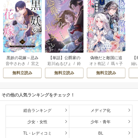
黒妖の花嫁～忌み
【単話】公爵家の
偽物だと敵国に追
【
音中さわき
/
宮之
彩川ぬるぴょ
/
鈴
オト有記
/
瑪々子
紬
嫌われた私が冷酷
長女でした
放されましたが、
ら
みやこ
音さや
/
たむ
大尉に愛されるま
どうやら本物の聖
し
無料立読み
無料立読み
無料立読み
で～
女は私のようで
す。
その他の人気ランキングをチェック！
総合ランキング
メディア化
少女・女性
少年・青年
TL・レディコミ
BL