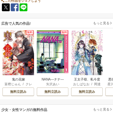
この作品をシェアしよう
もっと見る
広告で人気の作品!
無料
無料
鬼の花嫁
NANA―ナナ―
王太子様、私今度
悪
富樫じゅん
/
クレ
矢沢あい
おしばなお
/
岡達
星
こそあなたに殺さ
ル
ハ
英茉
/
先崎真琴
の
れたくないんで
し
無料立読み
無料立読み
無料立読み
す！ ～聖女に嵌め
り
られた貧乏令嬢、
か
二度目は串刺し回
もっと見る
少女・女性マンガの無料作品
避します！～