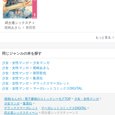
武士道シックスティ
尾崎あきら
/
誉田哲
ーン
也
もっと見る
同じジャンルの本を探す
少女・女性マンガ
>
少女マンガ
少女・女性マンガ
>
尾崎あきら
少女・女性マンガ
>
誉田哲也
少女・女性マンガ
>
集英社
少女・女性マンガ
>
デラックスマーガレット
少女・女性マンガ
>
マーガレットコミックスDIGITAL
漫画(まんが)・電子書籍のコミックシーモアTOP
少女・女性マンガ
少女マンガ
集英社
デラックスマーガレット
マーガレットコミックスDIGITAL
武士道シックスティーン
武士道シックスティーン 1