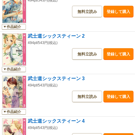
494pt/543円(税込)
無料立読み
登録して購入
作品紹介
武士道シックスティーン 2
494pt/543円(税込)
無料立読み
登録して購入
作品紹介
武士道シックスティーン 3
494pt/543円(税込)
無料立読み
登録して購入
作品紹介
武士道シックスティーン 4
494pt/543円(税込)