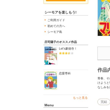
シーモアを楽しもう!
ご利用ガイド
初めての方へ
シーモア島
庄司陽子のオススメ作品
Let’s豪徳寺！
作品
恋愛専科
青春、そ
けようと
なしみを
もっと見る
完結
Menu