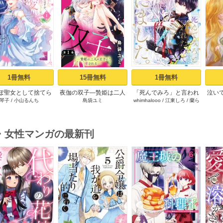
s
1冊無料
15冊無料
1冊無料
ぽ聖女として捨てら
夜伽の双子―贄姫は二人
「死んでみろ」と言われ
泣い
琴子
/
小山るんち
島袋ユミ
whimhalooo
/
江東しろ
/
蘭ら
はずが、嫁ぎ先の皇
の王子に愛される―【マ
たので死にました。 1
む
下に溺愛されていま
イクロ】 1
1【コミックシーモア
限定版】
・女性マンガの最新刊
s