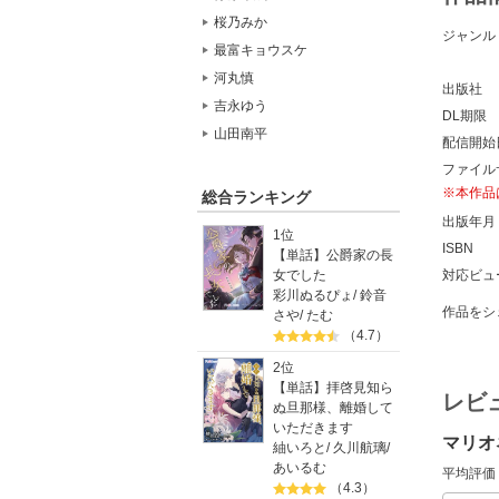
桜乃みか
ジャンル
最富キョウスケ
河丸慎
出版社
吉永ゆう
DL期限
山田南平
配信開始
ファイル
※本作品
総合ランキング
出版年月
1位
ISBN
【単話】公爵家の長
対応ビュ
女でした
彩川ぬるぴょ
/
鈴音
作品をシ
さや
/
たむ
（4.7）
2位
【単話】拝啓見知ら
レビ
ぬ旦那様、離婚して
いただきます
マリオ
紬いろと
/
久川航璃
/
あいるむ
平均評価
（4.3）