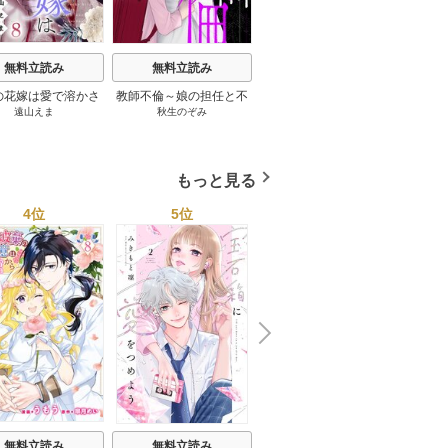
無料立読み
無料立読み
無料立読み
の花嫁は愛で溶かさ
教師不倫～娘の担任と不
食いつくし不倫夫に復讐
極と蕾
遠山えま
秋生のぞみ
うめの稔
れる 8巻
倫する夫～ 6巻
を 6巻
な
もっと見る
4位
5位
6位
N
x
e
t
無料立読み
無料立読み
無料立読み