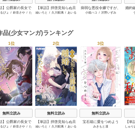
話】公爵家の長女で
【単話】拝啓見知らぬ旦
病弱な悪役令嬢ですが、
婚約
るぴょ
/
鈴音さや
/
た
紬いろと
/
久川航璃
/
あいる
小箱ハコ
/
沢野いずみ
した
那様、離婚していただき
婚約者が過保護すぎて逃
む
む
ます
げ出したい(私たち犬猿の
仲でしたよね！？)
作品(少女マンガ)ランキング
1位
2位
3位
s
無料立読み
無料立読み
無料立読み
話】公爵家の長女で
【単話】拝啓見知らぬ旦
宝石箱に愛をつめよう
【単
るぴょ
/
鈴音さや
/
た
紬いろと
/
久川航璃
/
あいる
みきもと凜
しゅり
した
那様、離婚していただき
は私
む
む
ます
嬢は