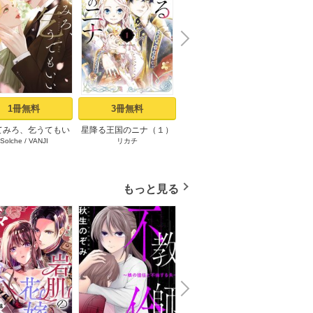
N
x
e
t
1冊無料
3冊無料
17冊無料
てみろ、乞うてもい
星降る王国のニナ（１）
コータロー君は嘘つき
花野
Solche
/
VANJI
リカチ
緒之
い １
【タテヨミ】 1 テレパス
少年
もっと見る
N
x
e
t