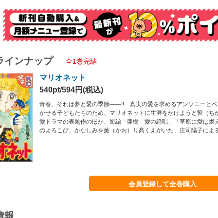
ラインナップ
全1巻完結
マリオネット
540pt/594円(税込)
青春、それは夢と愛の季節――!! 真実の愛を求めるアンソニーと
かせる子どもたちのため、マリオネットに生涯をかけようと誓（ちか
愛ドラマの表題作のほか、短編「亜樹 愛の絶唱」「草原に愛は燃
のよろこび、かなしみを薫（かお）り高くえがいた、庄司陽子による
会員登録して全巻購入
情報