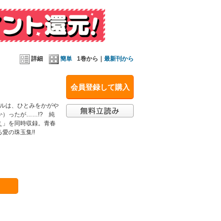
詳細
簡単
1巻から｜
最新刊から
会員登録して購入
ベルは、ひとみをかがや
）ったが……!? 純
え」を同時収録。青春
愛の珠玉集!!