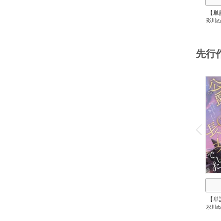
【単
彩川ぬ
先行
o
v
P
r
e
i
u
【単
彩川ぬ