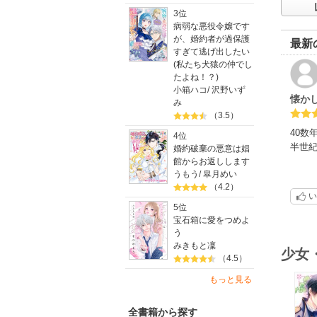
3位
病弱な悪役令嬢です
が、婚約者が過保護
最新
すぎて逃げ出したい
(私たち犬猿の仲でし
たよね！？)
小箱ハコ
/
沢野いず
懐か
み
（3.5）
40
4位
半世
婚約破棄の悪意は娼
館からお返しします
うもう
/
皐月めい
（4.2）
い
5位
宝石箱に愛をつめよ
う
みきもと凜
少女
（4.5）
もっと見る
全書籍から探す