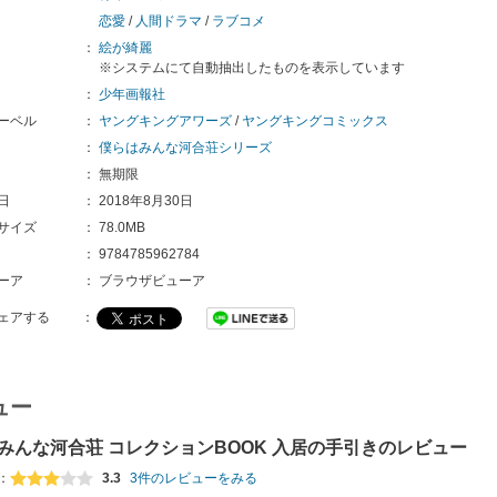
恋愛
/
人間ドラマ
/
ラブコメ
：
絵が綺麗
※システムにて自動抽出したものを表示しています
：
少年画報社
ーベル
：
ヤングキングアワーズ
/
ヤングキングコミックス
：
僕らはみんな河合荘シリーズ
：
無期限
日
：
2018年8月30日
サイズ
：
78.0MB
：
9784785962784
ーア
：
ブラウザビューア
ェアする
：
ュー
みんな河合荘 コレクションBOOK 入居の手引きのレビュー
：
3.3
3件のレビューをみる