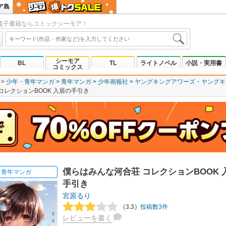
ア島
電子書籍ならコミックシーモア！
シーモア
BL
TL
ライトノベル
小説・実用書
コミックス
少年・青年マンガ
青年マンガ
少年画報社
ヤングキングアワーズ
ヤングキ
コレクションBOOK 入居の手引き
僕らはみんな河合荘 コレクションBOOK 
青年マンガ
手引き
宮原るり
（3.3）
投稿数3件
レビューを書く