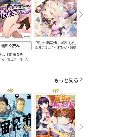
N
x
e
t
伝説の暗殺者、転生した
無料立読み
無料立読み
白井ごはん
/
くぼ(Trys)
/
霧梟
ら王家の愛され末娘にな
(Trys)
/
paoko(Trys)
/
まるのま
ってしまいまして。【タ
迷宮狂走曲 3巻
引退したおっさん賢者だ
天罰執
る(Trys)
/
やきにく(Trys)
/
こい
テヨミ】 100巻
ボら
/
宮迫宗一郎
/
灯
青空あかな
/
WAKANA
が愛弟子が追放されてき
て復
めハイボール(Trys)
KURAGUCHI
/
pallet
/
アイラ
たので傷心旅行に連れて
ボ
/
こなせ
/
booklistaSTUDIO
行く ～スローライフな旅
のつもりが、なぜか世界
もっと見る
最強の師弟になっていた
～【単行本版】 6巻
4位
5位
6位
N
x
e
t