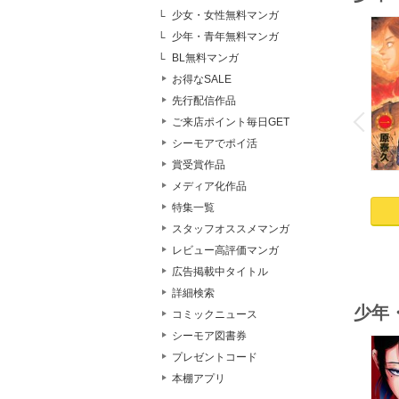
少女・女性無料マンガ
少年・青年無料マンガ
BL無料マンガ
お得なSALE
o
先行配信作品
v
P
r
e
i
u
ご来店ポイント毎日GET
シーモアでポイ活
賞受賞作品
メディア化作品
特集一覧
スタッフオススメマンガ
レビュー高評価マンガ
広告掲載中タイトル
詳細検索
少年
コミックニュース
シーモア図書券
プレゼントコード
本棚アプリ