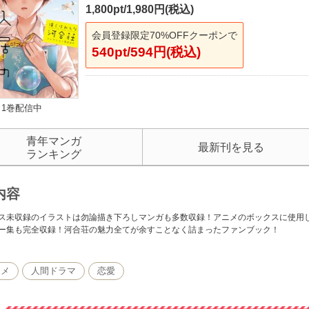
1,800pt/1,980円(税込)
会員登録限定70%OFFクーポンで
540pt/594円(税込)
1巻配信中
青年マンガ
最新刊を見る
ランキング
内容
ス未収録のイラストは勿論描き下ろしマンガも多数収録！アニメのボックスに使用
ー集も完全収録！河合荘の魅力全てが余すことなく詰まったファンブック！
コメ
人間ドラマ
恋愛