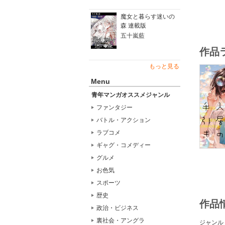
魔女と暮らす迷いの
森 連載版
五十嵐藍
作品
もっと見る
Menu
青年マンガオススメジャンル
ファンタジー
バトル・アクション
ラブコメ
ギャグ・コメディー
グルメ
お色気
スポーツ
歴史
作品
政治・ビジネス
裏社会・アングラ
ジャンル