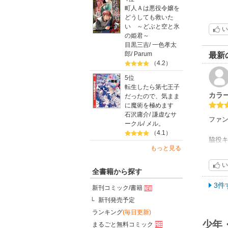
町人Ａは悪役令嬢を
どうしても救いた
い ～どぶと空と氷
い
の姫君～
目黒三吉
/
一色孝太
郎
/
Parum
最新
（4.2）
5位
転生したら第七王子
カラ
だったので、気まま
に魔術を極めます
石沢庸介
/
謙虚なサ
ファ
ークル
/
メル。
（4.1）
脇役
もっと見る
満足
い
4コ
全書籍から探す
3件
新刊コミック/書籍
新刊発売予定
ランキング
(毎日更新)
少年
まるごと無料コミック