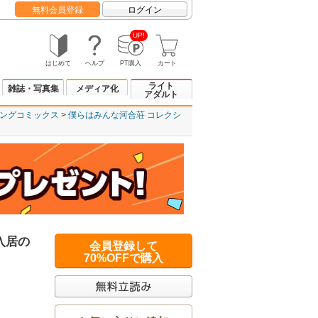
無料会員登録
ログイン
UP!
はじめて
ヘルプ
PT購入
カート
ライト
雑誌・写真集
メディア化
アダルト
ングコミックス
僕らはみんな河合荘 コレクシ
入居の
会員登録して
70%OFFで購入