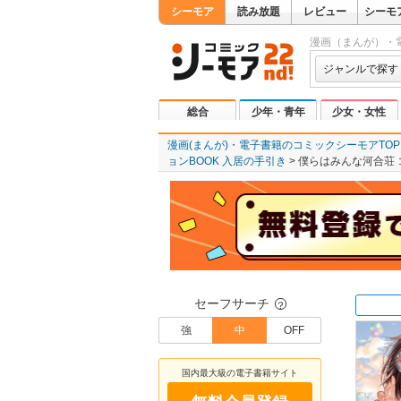
シーモア
読み放題
レビュー
シーモ
漫画（まんが）・
ジャンルで探す
総合
少年・青年
少女・女性
漫画(まんが)・電子書籍のコミックシーモアTOP
ョンBOOK 入居の手引き
僕らはみんな河合荘 
セーフサーチ
？
強
中
OFF
国内最大級の電子書籍サイト