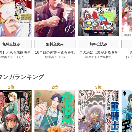
s
無料立読み
無料立読み
無料立読み
告】とある未解決事
16年目の復讐～奴らを地
この絵には裏がある 6巻
寺井衒
/
玄田げんた
桜宇宙
/
FTops
樹生ナト
/
大塩哲史
ぱら
件について 11巻
獄に送るまで 22巻
マンガランキング
1位
2位
3位
s