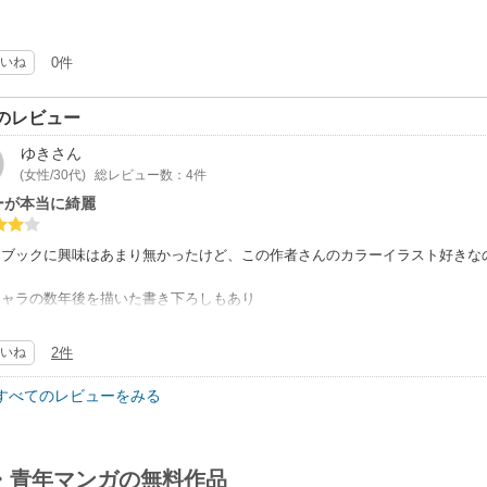
いね
0件
のレビュー
ゆき
さん
(女性/30代)
総レビュー数：4件
ーが本当に綺麗
ンブックに興味はあまり無かったけど、この作者さんのカラーイラスト好きな
キャラの数年後を描いた書き下ろしもあり
度は高いです
いね
2件
マ漫画の手書き文字はスマホだと読めませんでした
すべてのレビューをみる
・青年マンガの無料作品