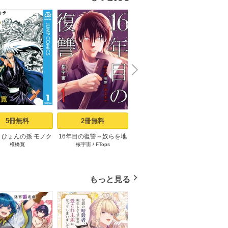
N
x
e
t
5冊無料
2冊無料
3冊無料
りひょんの孫 モノク
16年目の復讐～奴らを地
コウノドリ（１）
「変な
椎橋寛
桜宇宙
/
FTops
鈴ノ木ユウ
ささ
ロ版 1
獄に送るまで 1巻
時給×
もっと見る