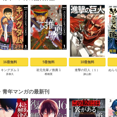
s
16冊無料
5冊無料
10冊無料
キングダム 1
岩元先輩ノ推薦 1
進撃の巨人（１）
ぬら
原泰久
椎橋寛
諫山創
・青年マンガの最新刊