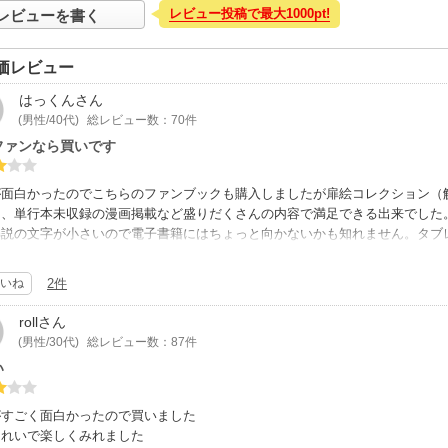
レビュー投稿で最大1000pt!
レビューを書く
価レビュー
はっくん
さん
(男性/40代)
総レビュー数：70件
ファンなら買いです
が面白かったのでこちらのファンブックも購入しましたが扉絵コレクション（
開、単行本未収録の漫画掲載など盛りだくさんの内容で満足できる出来でした
解説の文字が小さいので電子書籍にはちょっと向かないかも知れません。タブ
マホだときついものがありました。
いね
2件
roll
さん
(男性/30代)
総レビュー数：87件
い
がすごく面白かったので買いました
きれいで楽しくみれました