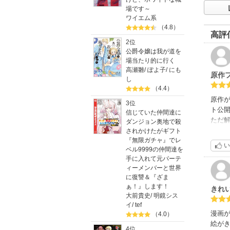
場です～
ワイエム系
（4.8）
高評
2位
公爵令嬢は我が道を
場当たり的に行く
高瀬雛
/
ぽよ子
/
にも
原作
し
（4.4）
原作
3位
ト公
信じていた仲間達に
ただ
ダンジョン奥地で殺
がス
されかけたがギフト
『無限ガチャ』でレ
い
ベル9999の仲間達を
手に入れて元パーテ
ィーメンバーと世界
に復讐＆『ざま
ぁ！』します！
きれ
大前貴史
/
明鏡シス
イ
/
tef
漫画
（4.0）
絵が
4位