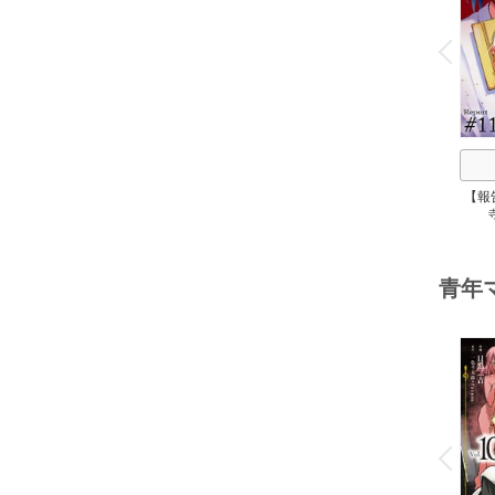
o
v
P
r
e
i
u
【報
青年
o
v
P
r
e
i
u