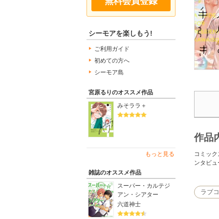
無料会員登録
シーモアを楽しもう!
ご利用ガイド
初めての方へ
シーモア島
宮原るりのオススメ作品
みそララ＋
作品
コミック
もっと見る
ンタビュ
雑誌のオススメ作品
スーパー・カルテジ
ラブ
アン・シアター
六道神士