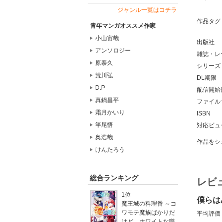
ジャンル一覧はコチラ
作品タグ
青年マンガオススメ作家
小山宙哉
出版社
アンソロジー
雑誌・レ
原泰久
シリーズ
荒川弘
DL期限
D.P
配信開始
真鍋昌平
ファイル
霜月かいり
ISBN
竿尾悟
対応ビュ
奥浩哉
作品をシ
けんたろう
総合ランキング
レビ
1位
僕らは
魔王城の料理番 ～コ
ワモテ魔族ばかりだ
平均評価
けど、ホワイトな職