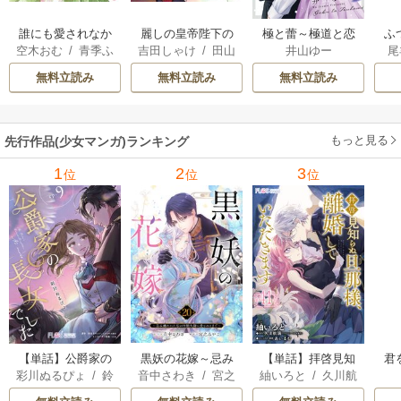
誰にも愛されなか
麗しの皇帝陛下の
極と蕾～極道と恋
ふ
空木おむ
/
青季ふ
吉田しゃけ
/
田山
井山ゆー
尾
った醜穢令嬢が幸
番に選ばれてしま
を知らない人妻と
は
ゆ
/
白谷ゆう
歩
/
鶏にく
せになるまで
ったのですが、ま
～
雛
無料立読み
無料立読み
無料立読み
だ仕事がしたいの
で秘密です！
もっと見る
先行作品(少女マンガ)ランキング
1
2
3
位
位
位
【単話】公爵家の
黒妖の花嫁～忌み
【単話】拝啓見知
君
彩川ぬるぴょ
/
鈴
音中さわき
/
宮之
紬いろと
/
久川航
長女でした
嫌われた私が冷酷
らぬ旦那様、離婚
音さや
/
たむ
みやこ
璃
/
あいるむ
大尉に愛されるま
していただきます