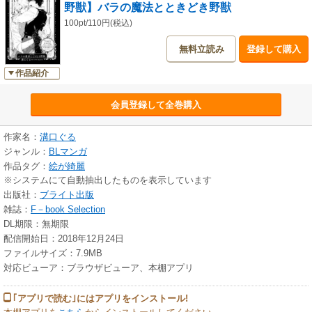
野獣】バラの魔法とときどき野獣
100pt/110円(税込)
無料立読み
登録して購入
作品紹介
会員登録して全巻購入
作家名：
溝口ぐる
ジャンル：
BLマンガ
作品タグ：
絵が綺麗
※システムにて自動抽出したものを表示しています
出版社：
ブライト出版
雑誌：
F－book Selection
DL期限：無期限
配信開始日：2018年12月24日
ファイルサイズ：7.9MB
対応ビューア：ブラウザビューア、本棚アプリ
｢アプリで読む｣にはアプリをインストール!