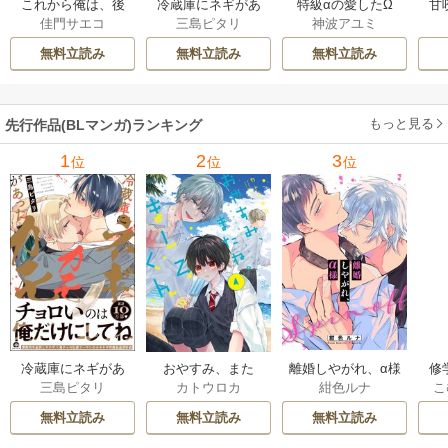
これから俺は、後
冷蔵庫にネギがあ
特級αの愛したΩ
甘
佳門サエコ
三島ピタリ
神波アユミ
輩に抱かれます
ったカモ
無料立読み
無料立読み
無料立読み
もっと見る
先行作品(BLマンガ)ランキング
1
2
3
位
位
位
冷蔵庫にネギがあ
おやすみ、また
離婚しやがれ、α様
修
三島ピタリ
カトウロカ
紺色ルナ
こ
ったカモ
ね。ましろくん。
な
【電子限定漫画付
無料立読み
無料立読み
無料立読み
き】