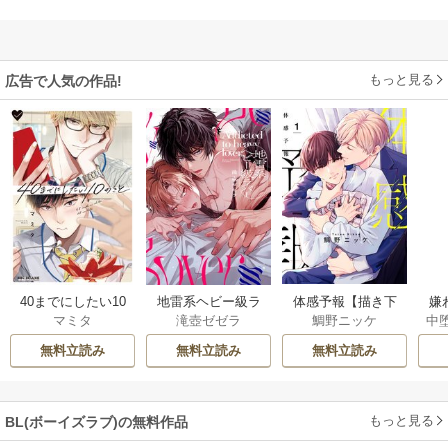
もっと見る
広告で人気の作品!
40までにしたい10
地雷系ヘビー級ラ
体感予報【描き下
嫌
マミタ
滝壺ゼゼラ
鯛野ニッケ
中
のこと
バー【単行本版】
ろしおまけ付き特
は
装版】
無料立読み
無料立読み
無料立読み
もっと見る
BL(ボーイズラブ)の無料作品