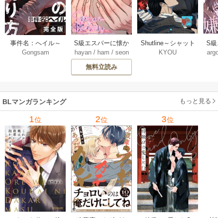
Shutline～シャット
S
事件名：へイル～
S級エスパーに懐か
KYOU
arg
Gongsam
hayan
/
ham
/
seon
ライン～【タテヨ
れ
シャチの狩り方～
れてます【タテヨ
eedyou
ミ】 40-42巻
【完全版】【タテ
ミ】 75巻
無料立読み
【タ
ヨミ】 37巻
もっと見る
BLマンガランキング
1
2
3
位
位
位