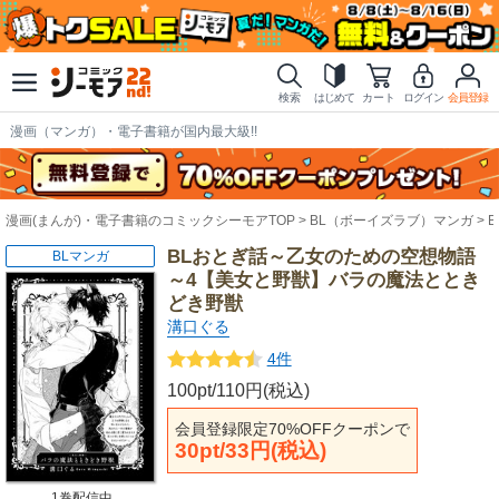
検索
はじめて
カート
ログイン
会員登録
漫画（マンガ）・電子書籍が国内最大級!!
漫画(まんが)・電子書籍のコミックシーモアTOP
BL（ボーイズラブ）マンガ
BLおとぎ話～乙女のための空想物語
BLマンガ
～4【美女と野獣】バラの魔法ととき
どき野獣
溝口ぐる
4件
100pt/110円(税込)
会員登録限定70%OFFクーポンで
30pt/33円(税込)
1巻配信中