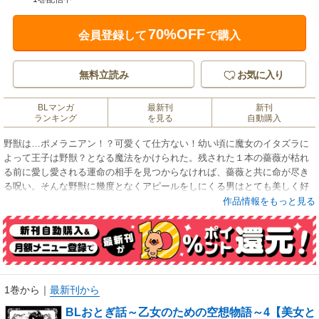
70%OFF
会員登録して
で購入
無料立読み
お気に入り
BLマンガ
最新刊
新刊
ランキング
を見る
自動購入
野獣は…ポメラニアン！？可愛くて仕方ない！幼い頃に魔女のイタズラに
よって王子は野獣？となる魔法をかけられた。残された１本の薔薇が枯れ
る前に愛し愛される運命の相手を見つからなければ、薔薇と共に命が尽き
る呪い。そんな野獣に幾度となくアピールをしにくる男はとても美しく好
みだったが、素直に受け入れる事が出来ずにいた。そんなある日、いつも
作品情報をもっと見る
のように訪ねてきた美しい男を手に入れようと大事な薔薇に手をかける女
が現れ…！？※この作品は「BLおとぎ話～乙女のための空想物語～4」に
収録されています。重複購入にご注意ください。
1巻から
｜
最新刊から
BLおとぎ話～乙女のための空想物語～4【美女と