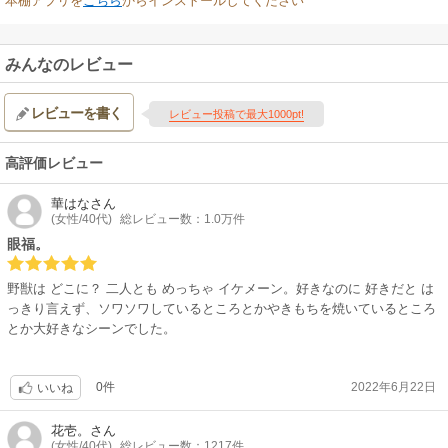
本棚アプリを
こちら
からインストールしてください
みんなのレビュー
レビューを書く
レビュー投稿で最大1000pt!
高評価レビュー
華はな
さん
(女性/40代)
総レビュー数：1.0万件
眼福。
野獣は どこに？ 二人とも めっちゃ イケメーン。好きなのに 好きだと は
っきり言えず、ソワソワしているところとかやきもちを焼いているところ
とか大好きなシーンでした。
0件
2022年6月22日
いいね
花壱。
さん
(女性/40代)
総レビュー数：1217件