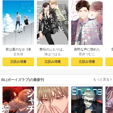
君は夏のなか 1巻
弊社のふたりは、
寡黙な声に惚れた
古矢渚
湊はつはる
黒井つむじ
まだ未遂らしい。
からには【おまけ
１【コミックシー
付き電子限定版】
立読み増量
立読み増量
立読み増量
モア限定描き下ろ
し付き】
もっと見る
BL(ボーイズラブ)の最新刊