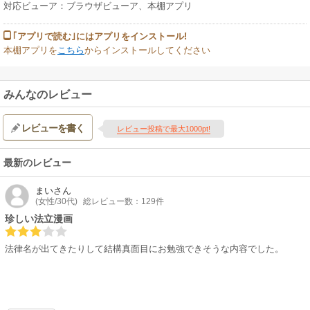
対応ビューア：ブラウザビューア、本棚アプリ
｢アプリで読む｣にはアプリをインストール!
本棚アプリを
こちら
からインストールしてください
みんなのレビュー
レビューを書く
レビュー投稿で最大1000pt!
最新のレビュー
まい
さん
(女性/30代)
総レビュー数：129件
珍しい法立漫画
法律名が出てきたりして結構真面目にお勉強できそうな内容でした。