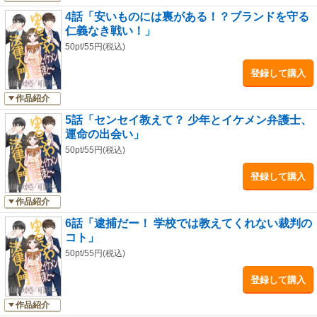
4話「安いものには裏がある！？ブランドを守る
仁義なき戦い！」
50pt/55円(税込)
登録して購入
作品紹介
5話「センセイ教えて？ 少年とイケメン弁護士、
運命の出会い」
50pt/55円(税込)
登録して購入
作品紹介
6話「逮捕だー！ 学校では教えてくれない裁判の
コト」
50pt/55円(税込)
登録して購入
作品紹介