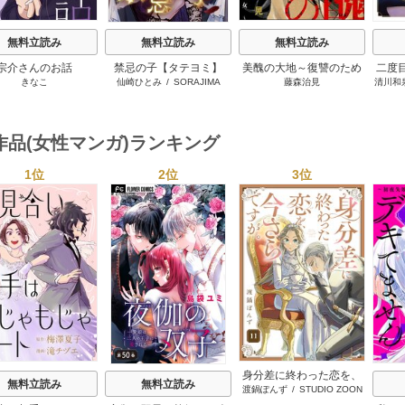
無料立読み
無料立読み
無料立読み
宗介さんのお話
禁忌の子【タテヨミ】
美醜の大地～復讐のため
二度
きなこ
仙崎ひとみ
/
SORAJIMA
藤森治見
清川和
に顔を捨てた女～（分冊
り王
版）
作品(女性マンガ)ランキング
1位
2位
3位
s
身分差に終わった恋を、
無料立読み
無料立読み
渡鍋ぽんず
/
STUDIO ZOON
今さらですが。