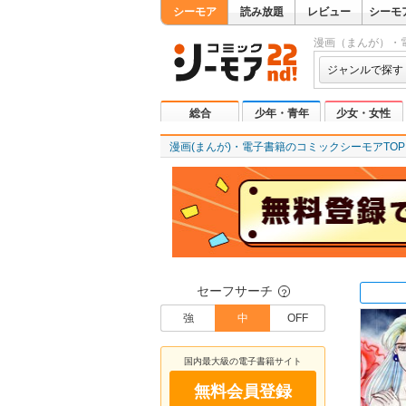
シーモア
読み放題
レビュー
シーモ
漫画（まんが）・
ジャンルで探す
総合
少年・青年
少女・女性
漫画(まんが)・電子書籍のコミックシーモアTOP
セーフサーチ
？
強
中
OFF
国内最大級の電子書籍サイト
無料会員登録