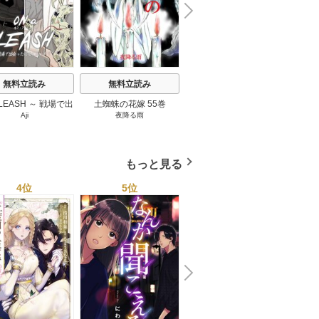
N
x
e
t
無料立読み
無料立読み
無料立読み
 LEASH ～ 戦場で出
土蜘蛛の花嫁 55巻
ソルスティス【タテヨ
Anima
Aji
夜降る雨
sojang
/
Whitegamgug
/
た彼女に囚われて ～
ミ】 42巻
H.Bone
94巻
もっと見る
4位
5位
6位
N
x
e
t