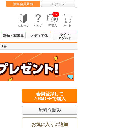
無料会員登録
ログイン
UP!
はじめて
ヘルプ
PT購入
カート
ライト
雑誌・写真集
メディア化
アダルト
 1巻
会員登録して
70%OFFで購入
お気に入りに追加