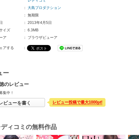
レディコミ
：
大島プロダクション
：
無期限
日
：
2013年4月5日
サイズ
：
6.3MB
ーア
：
ブラウザビューア
ェアする
：
ュー
徳のレビュー
募集中！
レビュー投稿で最大1000pt!
レビューを書く
･レディコミの無料作品