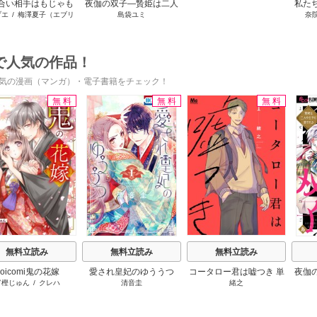
合い相手はもじゃも
夜伽の双子―贄姫は二人
私た
ヅエ
/
梅澤夏子（エブリ
島袋ユミ
奈
じゃニート
の王子に愛される―【マ
～初
スタ）
イクロ】
と王
で人気の作品！
気の漫画（マンガ）・電子書籍をチェック！
無料
無料
無料
s
無料立読み
無料立読み
無料立読み
noicomi鬼の花嫁
愛され皇妃のゆううつ
コータロー君は嘘つき 単
夜伽
富樫じゅん
/
クレハ
清音圭
緒之
行本版
の