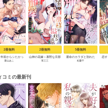
s
2冊無料
2冊無料
5冊無料
０年前からシたかっ
山神の花嫁～寡黙な旦那
運命のカラダと別れた
恋す
栗山あこ
茸三三
杞憂千
～理性爆散した幼馴
様に溢れるほど注がれる
い。～思い出したくなか
【fo
のわからせＨ（１）
寵愛～【TL版】 1巻
った、元カレとのズブズ
ブH（1）
ィコミの最新刊
s