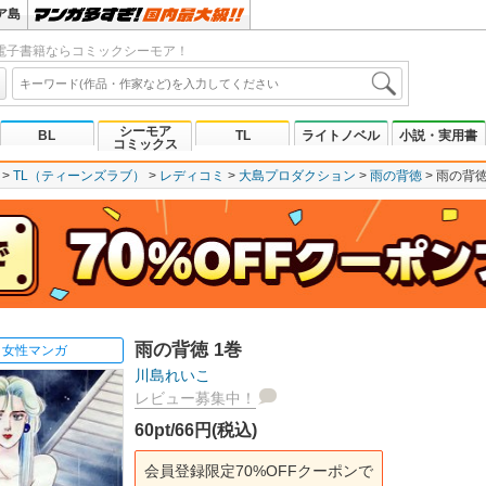
ア島
電子書籍ならコミックシーモア！
シーモア
BL
TL
ライトノベル
小説・実用書
コミックス
TL（ティーンズラブ）
レディコミ
大島プロダクション
雨の背徳
雨の背徳
雨の背徳 1巻
女性マンガ
川島れいこ
レビュー募集中！
60pt/66円(税込)
会員登録限定70%OFFクーポンで