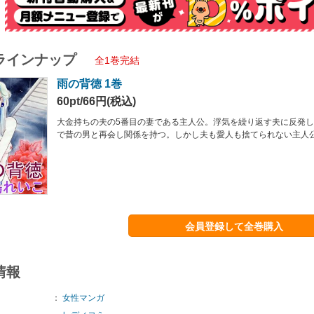
ラインナップ
全1巻完結
雨の背徳 1巻
60pt/66円(税込)
大金持ちの夫の5番目の妻である主人公。浮気を繰り返す夫に反発
で昔の男と再会し関係を持つ。しかし夫も愛人も捨てられない主人
会員登録して全巻購入
情報
：
女性マンガ