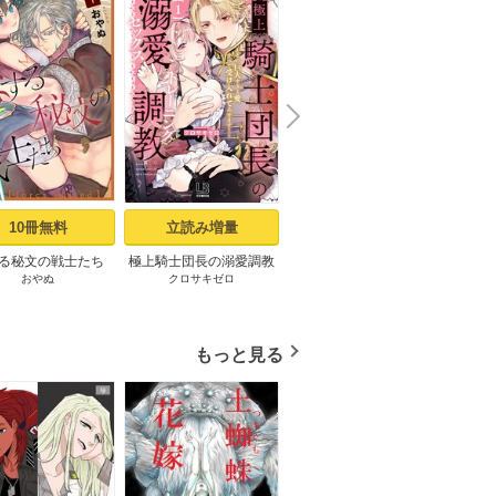
N
x
e
t
10冊無料
立読み増量
2冊無料
る秘文の戦士たち
極上騎士団長の溺愛調教
交配休暇～獣人夫の本気
ジャ
おやぬ
クロサキゼロ
うな
プパ
rcs edited】 1話
～その巨大すぎる愛、す
の発情が止まらない
べて受け入れてみせま
（１）
す！～【コミックス版】:
1【電子限定描き下ろし付
もっと見る
き】