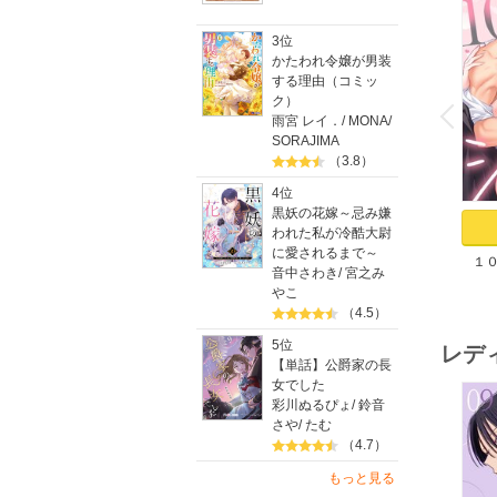
3位
かたわれ令嬢が男装
する理由（コミッ
o
v
ク）
P
r
e
i
u
雨宮 レイ．
/
MONA
/
SORAJIMA
（3.8）
4位
黒妖の花嫁～忌み嫌
われた私が冷酷大尉
に愛されるまで～
１
音中さわき
/
宮之み
た。
やこ
染
（4.5）
5位
レデ
【単話】公爵家の長
女でした
彩川ぬるぴょ
/
鈴音
さや
/
たむ
（4.7）
もっと見る
o