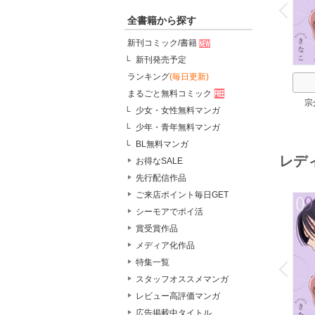
v
P
r
e
i
u
全書籍から探す
新刊コミック/書籍
新刊発売予定
ランキング
(毎日更新)
まるごと無料コミック
宗
少女・女性無料マンガ
少年・青年無料マンガ
BL無料マンガ
レデ
お得なSALE
先行配信作品
ご来店ポイント毎日GET
シーモアでポイ活
賞受賞作品
メディア化作品
o
v
特集一覧
P
r
e
i
u
スタッフオススメマンガ
レビュー高評価マンガ
広告掲載中タイトル