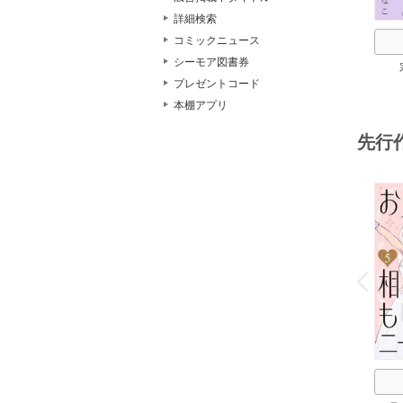
詳細検索
コミックニュース
シーモア図書券
プレゼントコード
本棚アプリ
先行
o
v
P
r
e
i
u