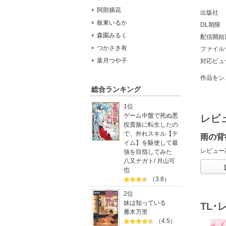
阿部摘花
出版社
板東いるか
DL期限
森園みるく
配信開始
つかさき有
ファイル
葉月つや子
対応ビュ
作品をシ
総合ランキング
1位
ゲーム中盤で死ぬ悪
レビ
役貴族に転生したの
で、外れスキル【テ
雨の背
イム】を駆使して最
レビュー
強を目指してみた
八又ナガト
/
月山可
也
（3.8）
2位
妹は知っている
TL
雁木万里
（4.5）