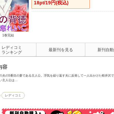
18pt/19円(税込)
1巻完結
レディコミ
最新刊を見る
新刊自動
ランキング
内容
の夫の5番目の妻である主人公。浮気を繰り返す夫に反発して一人出かけた軽井沢
い主人公は…
レディコミ