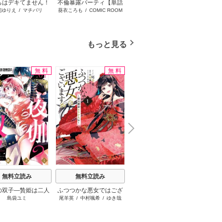
ちはデキてません！
不倫暴露パーティ【単話
番と知らずに私を買った
クズ
院ゆりえ
/
マチバリ
葵衣ころも
/
COMIC ROOM
になになこ
/
犬咲
/
御子柴リ
夜失敗した元婚約者
版】
純愛こじらせ騎士団長に
ョウ
命婚でやり直し～
運命の愛を捧げられまし
【単話版】
た！【単話版】
もっと見る
無料
無料
無料
N
x
e
t
無料立読み
無料立読み
無料立読み
の双子―贄姫は二人
ふつつかな悪女ではござ
主人恋日記
公爵様
島袋ユミ
尾羊英
/
中村颯希
/
ゆき哉
吉永ゆう
王子に愛される―
いますが ～雛宮蝶鼠とり
放っ
かえ伝～