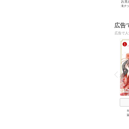
お見
滝チ
広告
広告で人
o
v
P
r
e
i
u