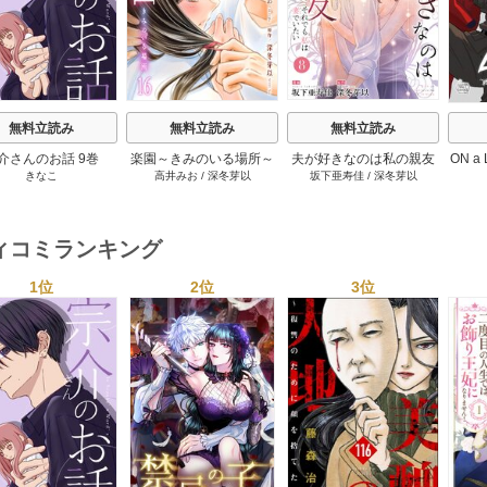
無料立読み
無料立読み
無料立読み
介さんのお話 9巻
楽園～きみのいる場所～
夫が好きなのは私の親友
ON a
きなこ
高井みお
/
深冬芽以
坂下亜寿佳
/
深冬芽以
16巻
～それでも私は妻でいた
会っ
い～ 8巻
ィコミランキング
1位
2位
3位
s