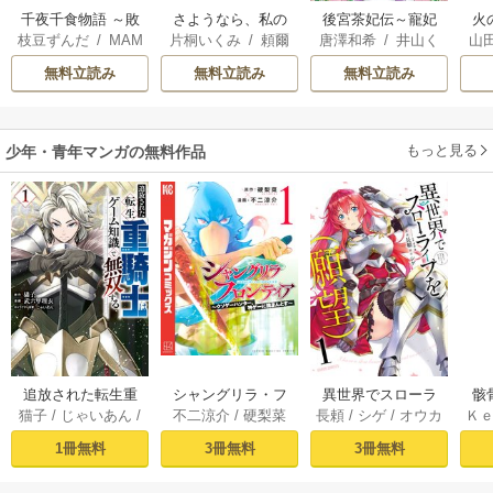
千夜千食物語 ～敗
さようなら、私の
後宮茶妃伝～寵妃
火
枝豆ずんだ
/
MAM
片桐いくみ
/
頼爾
唐澤和希
/
井山く
山
国の姫ですが氷の
冷遇生活 ～パーテ
は愛より茶が欲し
人
AKOTO
/
鴉羽凛燈
らげ
皇子殿下がどうも
ィーで声をかけて
い～
間
無料立読み
無料立読み
無料立読み
溺愛してくれてい
きたのがヤバい男
溺
ます～
だった件
もっと見る
少年・青年マンガの無料作品
追放された転生重
シャングリラ・フ
異世界でスローラ
骸
猫子
/
じゃいあん
/
不二涼介
/
硬梨菜
長頼
/
シゲ
/
オウカ
Ｋ
騎士はゲーム知識
ロンティア（１）
イフを（願望） 1
異
武六甲理衣
で無双する（１）
～クソゲーハン
1冊無料
3冊無料
3冊無料
ター、神ゲーに挑
まんとす～