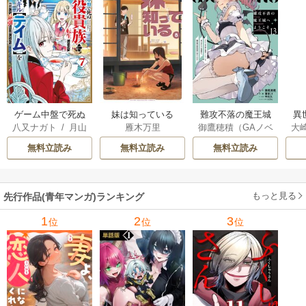
ゲーム中盤で死ぬ
妹は知っている
難攻不落の魔王城
異
八又ナガト
/
月山
雁木万里
御鷹穂積（GAノベ
大
悪役貴族に転生し
へようこそ～デバ
は
可也
ル／SBクリエイテ
Ａ
たので、外れスキ
フは不要と勇者パ
出
無料立読み
無料立読み
無料立読み
ィブ刊）
/
蚕堂j1
ル【テイム】を駆
ーティーを追い出
で
/
弓取葵
/
平石
使して最強を目指
された黒魔導士、
サ
六
/
ユウヒ
してみた
魔王軍の最高幹部
もっと見る
先行作品(青年マンガ)ランキング
に迎えられる～
1
2
3
位
位
位