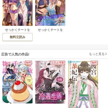
せっかくチートを
せっかくチートを
貰って異世界に転
貰って異世界に転
無料立読み
移したんだから、
移したんだから、
好きなように生き
好きなように生き
てみたい
てみたい【単話
版】
もっと見る
広告で人気の作品!
無料
立読み増量
無料