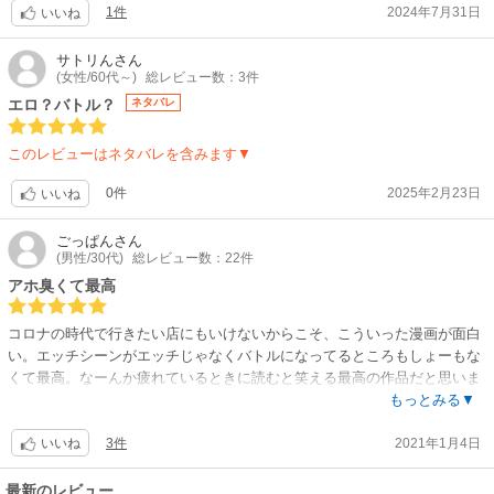
1件
2024年7月31日
いいね
サトリん
さん
(女性/60代～)
総レビュー数：3件
エロ？バトル？
ネタバレ
このレビューはネタバレを含みます▼
0件
2025年2月23日
いいね
ごっぱん
さん
(男性/30代)
総レビュー数：22件
アホ臭くて最高
コロナの時代で行きたい店にもいけないからこそ、こういった漫画が面白
い。エッチシーンがエッチじゃなくバトルになってるところもしょーもな
くて最高。なーんか疲れているときに読むと笑える最高の作品だと思いま
す。3巻からロボの操縦士になるけど、テコ入れあったのかな？？？ 作品
もっとみる▼
の良さを出したまま貫いてほしいです。買い続けます！
3件
2021年1月4日
いいね
最新のレビュー