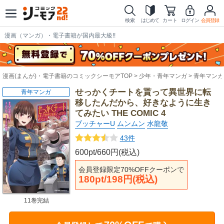
検索
はじめて
カート
ログイン
会員登録
漫画（マンガ）・電子書籍が国内最大級!!
漫画(まんが)・電子書籍のコミックシーモアTOP
少年・青年マンガ
青年マンガ
せっかくチートを貰って異世界に転
青年マンガ
移したんだから、好きなように生き
てみたい THE COMIC 4
ブッチャーU
ムンムン
水龍敬
43件
600pt/660円(税込)
会員登録限定70%OFFクーポンで
180pt/198円(税込)
11巻完結