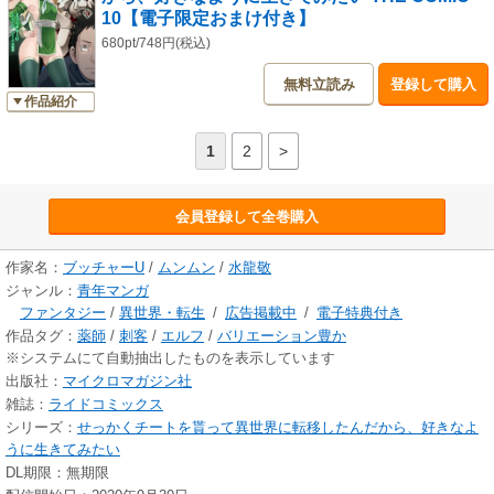
10【電子限定おまけ付き】
680pt/748円(税込)
無料立読み
登録して購入
作品紹介
1
2
>
会員登録して全巻購入
作家名：
ブッチャーU
/
ムンムン
/
水龍敬
ジャンル：
青年マンガ
ファンタジー
/
異世界・転生
/
広告掲載中
/
電子特典付き
作品タグ：
薬師
/
刺客
/
エルフ
/
バリエーション豊か
※システムにて自動抽出したものを表示しています
出版社：
マイクロマガジン社
雑誌：
ライドコミックス
シリーズ：
せっかくチートを貰って異世界に転移したんだから、好きなよ
うに生きてみたい
DL期限：無期限