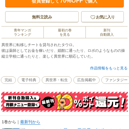
70%OFF
会員登録して
で購入
無料立読み
お気に入り
青年マンガ
最初の巻
新刊
ランキング
を見る
自動購入
異世界に転移しチートを貸与されたタウロ。
彼は薬師としてお金を稼いだり、娼館に通ったり、ロボのようなものの操
縦士学校に通ったりと、楽しく異世界に順応していた。
騎士団に対する失望、同級生との肉体バトル、操縦士としてのタウロを求
作品情報をもっと見る
める組織、そして再び浮かび上がるエルフの悪意──
完結
電子特典
異世界・転生
広告掲載中
ファンタジー
中年おっさんが気ままに躍動する異世界ファンタジー！
WEBコミック誌「コミックライド2020年3月号～年4月号、6月号～9月号」
同単話版19話～23話までを収録しています。
1巻から
｜
最新刊から