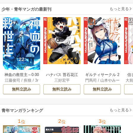
もっと見る
少年・青年マンガの最新刊
神血の救世主～0.00
ハナバス 苔石花江
ギルティサークル 2
信
江藤俊司
/
疾狼
/
3r
三好宏平
門馬司
/
山本やみー
大
000001％を引き当
のバスケ論 7巻
1巻
に
d Ie
/
Studio No.9
て最強へ～【電子
で
無料立読み
無料立読み
無料立読み
書籍特典付】 22巻
ギ
ャ
の
もっと見る
青年マンガランキング
れ
メ
1
2
3
位
位
位
ぁ