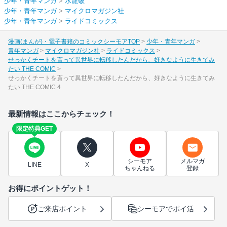
少年・青年マンガ
>
水龍敬
少年・青年マンガ
>
マイクロマガジン社
少年・青年マンガ
>
ライドコミックス
漫画(まんが)・電子書籍のコミックシーモアTOP
少年・青年マンガ
青年マンガ
マイクロマガジン社
ライドコミックス
せっかくチートを貰って異世界に転移したんだから、好きなように生きてみ
たい THE COMIC
せっかくチートを貰って異世界に転移したんだから、好きなように生きてみ
たい THE COMIC 4
最新情報はここからチェック！
限定特典GET
シーモア
メルマガ
LINE
X
ちゃんねる
登録
お得にポイントゲット！
ご来店ポイント
シーモアでポイ活