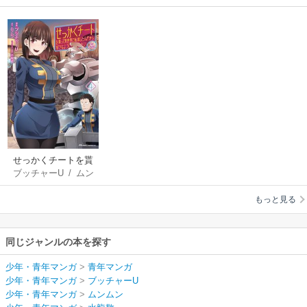
せっかくチートを貰
ブッチャーU
/
ムン
って異世界に転移し
ムン
/
水龍敬
たんだから、好きな
もっと見る
ように生きてみたい
THE COMIC
同じジャンルの本を探す
少年・青年マンガ
>
青年マンガ
少年・青年マンガ
>
ブッチャーU
少年・青年マンガ
>
ムンムン