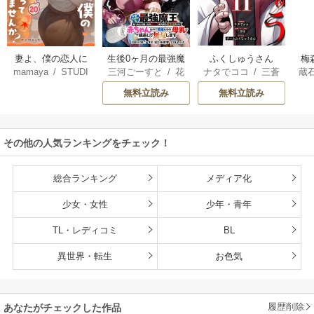
妻よ、僕の恋人に
生後0ヶ月の最強魔
ふくしゅうさん
梅
mamaya
/
STUDI
三河ごーすと
/
花
ナタでココ
/
三蒼
蔵
なってくれません
王 食べるだけ強
O ZOON
房雪
/
マップ
核
/
チームふくし
カ
か？
くなるチート能力
無料立読み
無料立読み
ゅうさん
持ち転生者だけど
赤ちゃんなので英
雄たちの母乳で成
その他の人気ランキングをチェック！
長して無双します
総合ランキング
メディア化
少女・女性
少年・青年
TL・レディコミ
BL
異世界・転生
お色気
履歴削除
あなたがチェックした作品