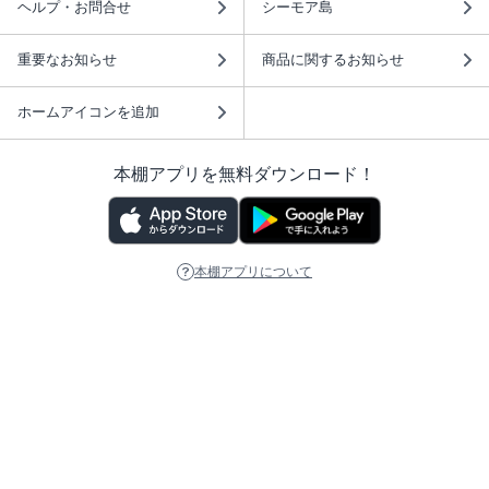
ヘルプ・お問合せ
シーモア島
重要なお知らせ
商品に関するお知らせ
ホームアイコンを追加
本棚アプリを無料ダウンロード！
本棚アプリについて
このサイトについて
推奨環境
利用規約
ISBN検索
プライバシーポリシー
情報セキュリティーポリシー
特定商取引法に基づく表示
安心してお使いいただくために
ABJマークは、この電子書店・電子書籍配信サービスが、 著作権者からコンテ
ンツ使用許諾を得た正規版配信サービスであることを示す登録商標（登録番号
第6091713号）です。 詳しくは［ABJマーク］または［電子出版制作・流通協
議会］で検索してください。
(C)NTTソルマーレ