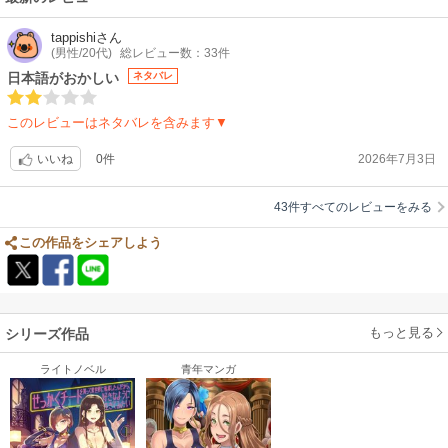
tappishi
さん
(男性/20代)
総レビュー数：33件
日本語がおかしい
ネタバレ
このレビューはネタバレを含みます▼
0件
2026年7月3日
いいね
43件すべてのレビューをみる
この作品をシェアしよう
もっと見る
シリーズ作品
ライトノベル
青年マンガ