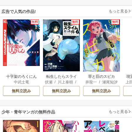
もっと見る
広告で人気の作品!
無料
無料
無料
十字架のろくにん
転生したらスライ
罪と罰のスピカ
現
中武士竜
伏瀬
/
川上泰樹
/
井龍一
/
瀬尾知汐
上
ムだった件
みっつばー
無料立読み
無料立読み
無料立読み
もっと見る
少年・青年マンガの無料作品