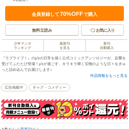
70%OFF
会員登録して
で購入
無料立読み
お気に入り
少年マンガ
最新刊
新刊
ランキング
を見る
自動購入
『ラブライブ！』のμ'sの日常を描く公式コミックアンソロジーが、反響を
受けてふたたび登場！μ'sが過ごす、キラキラ輝く宝物のような日々をぎゅ
っと詰め込んでお届けします♪
作品情報をもっと見る
広告掲載中
ギャグ・コメディー