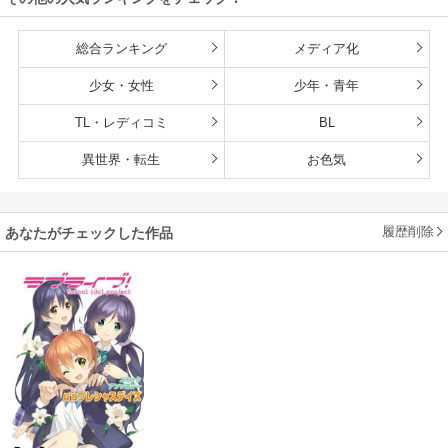
強の師弟になって
いた～【単行本
総合ランキング
メディア化
版】
少女・女性
少年・青年
TL・レディコミ
BL
異世界・転生
お色気
履歴削除
あなたがチェックした作品