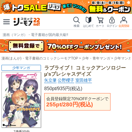
検索
はじめて
カート
ログイン
会員登録
漫画（マンガ）・電子書籍が国内最大級!!
漫画(まんが)・電子書籍のコミックシーモアTOP
少年・青年マンガ
少年マンガ
ラブライブ！ コミックアンソロジー
少年マンガ
μ'sプレシャスデイズ
矢立肇
公野櫻子
室田雄平
850pt/935円(税込)
会員登録限定70%OFFクーポンで
255pt/280円(税込)
2巻配信中