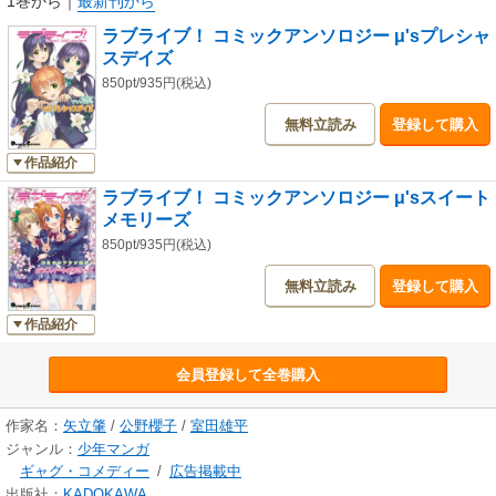
1巻から
｜
最新刊から
ラブライブ！ コミックアンソロジー μ'sプレシャ
スデイズ
850pt/935円(税込)
無料立読み
登録して購入
作品紹介
ラブライブ！ コミックアンソロジー μ'sスイート
メモリーズ
850pt/935円(税込)
無料立読み
登録して購入
作品紹介
会員登録して全巻購入
作家名：
矢立肇
/
公野櫻子
/
室田雄平
ジャンル：
少年マンガ
ギャグ・コメディー
/
広告掲載中
出版社：
KADOKAWA