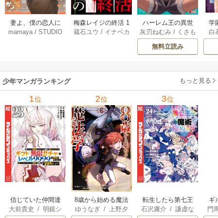
妻よ、僕の恋人に
梅森レイジの終活 1
ハーレム王の異世
学
mamaya
/
STUDIO
蔵石ユウ
/
イナベカ
灰刃ねむみ
/
くさも
白
なってくれません
3巻
界プレス漫遊記 ～
アッ
ZOON
ズ
/
STUDIO ZOON
ち
か？ 21巻
最強無双のおじさ
0
無料立読み
んはあらゆる種族
ち
を嫁にする～（コ
ミック） 6巻
（
もっと見る
少年マンガランキング
1
2
3
位
位
位
信じていた仲間達
8歳から始める魔法
転生したら第七王
ギ
大前貴史
/
明鏡シ
ゆうなぎ
/
上野夕
石沢庸介
/
謙虚な
門
にダンジョン奥地
学
子だったので、気