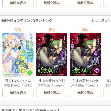
スイ
/
tef
陽
/
乃希
サークル
/
メル。
で殺されかけたが
ままに魔術を極め
無料立読み
無料立読み
無料立読み
ギフト『無限ガチ
ます
ャ』でレベル9999
の仲間達を手に入
もっと見る
先行作品(少年マンガ)ランキング
れて元パーティー
メンバーと世界に
1
2
3
位
位
位
復讐＆『ざま
ぁ！』します！
引退したおっさん
生まれ変わった剣
生まれ変わった剣
ダ
青空あかな
/
WAK
岸本和葉
/
peep
/
岸本和葉
/
peep
/
乾
賢者だが愛弟子が
聖、剣士が冷遇さ
聖、剣士が冷遇さ
込
ANA KURAGUCHI
染野静也
/
桑島黎
染野静也
/
桑島黎
庫
追放されてきたの
れる魔術至上主義
れる魔術至上主義
救
無料立読み
無料立読み
無料立読み
/
pallet
/
アイラ
音
/
taskey STUDI
音
/
taskey STUDI
ン
で傷心旅行に連れ
の学園で無双する
の学園で無双する
は
ボ
/
こなせ
/
book
O
O
て行く ～スローラ
【単行本版】
な
listaSTUDIO
イフな旅のつもり
その他の人気ランキングをチェック！
が、なぜか世界最