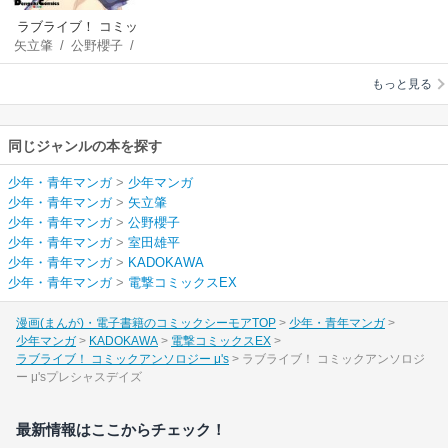
ラブライブ！ コミッ
矢立肇
/
公野櫻子
/
クアンソロジー μ's
室田雄平
もっと見る
同じジャンルの本を探す
少年・青年マンガ
>
少年マンガ
少年・青年マンガ
>
矢立肇
少年・青年マンガ
>
公野櫻子
少年・青年マンガ
>
室田雄平
少年・青年マンガ
>
KADOKAWA
少年・青年マンガ
>
電撃コミックスEX
漫画(まんが)・電子書籍のコミックシーモアTOP
少年・青年マンガ
少年マンガ
KADOKAWA
電撃コミックスEX
ラブライブ！ コミックアンソロジー μ's
ラブライブ！ コミックアンソロジ
ー μ'sプレシャスデイズ
最新情報はここからチェック！