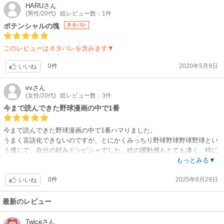
このまま進めば高校生編もありそうですし、更にギアがあがって面白くな
HARU
さん
(男性/20代)
総レビュー数：1件
りそうですよ！！！！
ポテンシャルの塊
ネタバレ
このレビューはネタバレを含みます▼
0件
2020年5月9日
いいね
vv
さん
(女性/20代)
総レビュー数：3件
今まで読んできた野球漫画の中で1番
今まで読んできた野球漫画の中で1番ハマりました。
うまく言語化できないのですが、とにかくみっちり野球野球野球野球とい
う感じで、自分の好みドンピシャでした。絵の躍動感もとても凄く、特に
試合は自分が試合をしているかのような感覚になります…
もっとみる▼
見開きでしっかり読みたいと思った漫画は久しぶりです。紙書籍でも買い
0件
2025年8月29日
ます。
いいね
最新のレビュー
Twice
さん