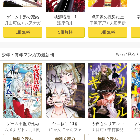
ゲーム中盤で死ぬ
桃源暗鬼 1
織田家の長男に生
月山可也
/
八又ナガ
漆原侑来
平沢下戸
/
大沼田伊
悪役貴族に転生し
まれました～戦国
ト
勢彦
/
逸見兎歌
たので、外れスキ
時代に転生したけ
1冊無料
5冊無料
3冊無料
ル【テイム】を駆
ど、死にたくない
使して最強を目指
ので改革を起こし
してみた（１）
ます～ 1
もっと見る
少年・青年マンガの最新刊
ゲーム中盤で死ぬ
ヤニねこ 13巻
今夜もシリアルキ
ヤ
八又ナガト
/
月山可
にゃんにゃんファ
伊口紺
/
中村優児
ヤ
悪役貴族に転生し
ラーと待ち合わせ 5
也
クトリー
たので、外れスキ
巻
無料立読み
無料立読み
無料立読み