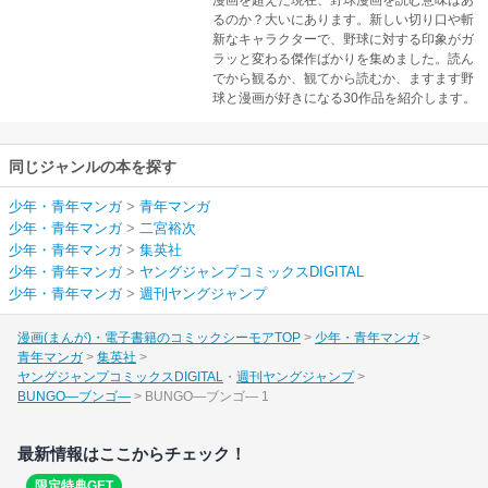
るのか？大いにあります。新しい切り口や斬
新なキャラクターで、野球に対する印象がガ
ラッと変わる傑作ばかりを集めました。読ん
でから観るか、観てから読むか、ますます野
球と漫画が好きになる30作品を紹介します。
同じジャンルの本を探す
少年・青年マンガ
>
青年マンガ
少年・青年マンガ
>
二宮裕次
少年・青年マンガ
>
集英社
少年・青年マンガ
>
ヤングジャンプコミックスDIGITAL
少年・青年マンガ
>
週刊ヤングジャンプ
漫画(まんが)・電子書籍のコミックシーモアTOP
少年・青年マンガ
青年マンガ
集英社
ヤングジャンプコミックスDIGITAL
週刊ヤングジャンプ
BUNGO―ブンゴ―
BUNGO―ブンゴ― 1
最新情報はここからチェック！
限定特典GET