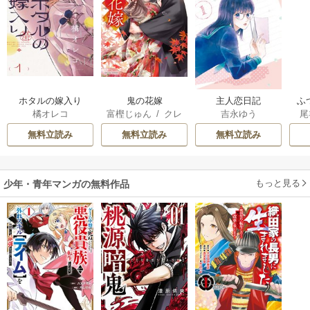
ホタルの嫁入り
鬼の花嫁
主人恋日記
ふ
橘オレコ
富樫じゅん
/
クレ
吉永ゆう
尾
は
ハ
雛
無料立読み
無料立読み
無料立読み
もっと見る
少年・青年マンガの無料作品