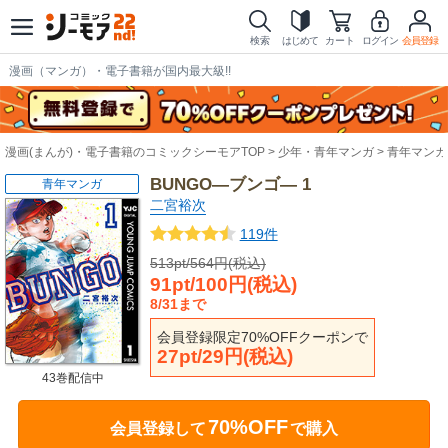
検索
はじめて
カート
ログイン
会員登録
漫画（マンガ）・電子書籍が国内最大級!!
漫画(まんが)・電子書籍のコミックシーモアTOP
少年・青年マンガ
青年マンガ
BUNGO―ブンゴ― 1
青年マンガ
二宮裕次
119件
513pt/564円(税込)
91pt/100円(税込)
8/31まで
会員登録限定70%OFFクーポンで
27pt/29円(税込)
43巻配信中
70%OFF
会員登録して
で購入