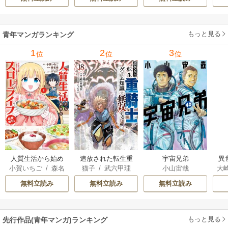
ル【テイム】を駆
使して最強を目指
してみた 7巻
もっと見る
青年マンガランキング
1
2
3
位
位
位
人質生活から始め
追放された転生重
宇宙兄弟
異
小賀いちご
/
森名
猫子
/
武六甲理
小山宙哉
大
るスローライフ
騎士はゲーム知識
は
尚
衣
/
じゃいあん
Ａ
で無双する
出
無料立読み
無料立読み
無料立読み
で
サ
もっと見る
先行作品(青年マンガ)ランキング