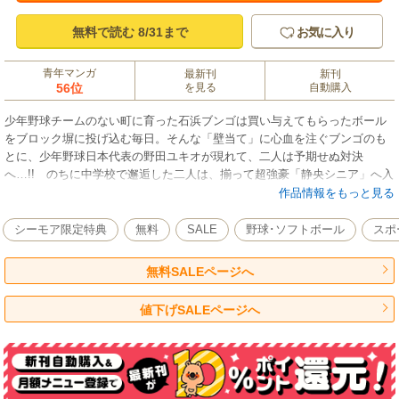
無料で読む 8/31まで
お気に入り
青年マンガ
最新刊
新刊
56位
を見る
自動購入
少年野球チームのない町に育った石浜ブンゴは買い与えてもらったボール
をブロック塀に投げ込む毎日。そんな「壁当て」に心血を注ぐブンゴのも
とに、少年野球日本代表の野田ユキオが現れて、二人は予期せぬ対決
へ…!! のちに中学校で邂逅した二人は、揃って超強豪「静央シニア」へ入
団する──!! 甲子園のための甲子園を超える死闘、中学野球で、少年達の
作品情報をもっと見る
情熱が乱れ弾ける──!!
シーモア限定特典
無料
SALE
野球･ソフトボール
スポ
無料SALEページへ
値下げSALEページへ