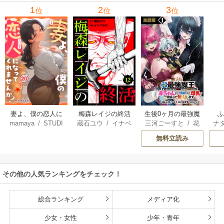
1
2
3
位
位
位
妻よ、僕の恋人に
梅森レイジの終活
生後0ヶ月の最強魔
mamaya
/
STUDI
蔵石ユウ
/
イナベ
三河ごーすと
/
花
ナ
なってくれません
王 食べるだけ強
O ZOON
カズ
/
STUDIO ZO
房雪
/
マップ
核
か？
くなるチート能力
無料立読み
ON
持ち転生者だけど
赤ちゃんなので英
雄たちの母乳で成
その他の人気ランキングをチェック！
長して無双します
総合ランキング
メディア化
少女・女性
少年・青年