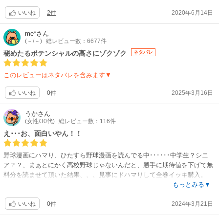
2件
2020年6月14日
いいね
me*
さん
(－/－)
総レビュー数：6677件
秘めたるポテンシャルの高さにゾクゾク
ネタバレ
このレビューはネタバレを含みます▼
0件
2025年3月16日
いいね
うか
さん
(女性/30代)
総レビュー数：116件
え･･･お、面白いやん！！
野球漫画にハマり、ひたすら野球漫画を読んでる中･･････中学生？シニ
ア？？、まぁとにかく高校野球じゃないんだと、勝手に期待値を下げて無
料分を読ませて頂いた結果、、、見事にドハマりして全巻イッキ購入。
めーちゃくちゃ面白い。
もっとみる▼
やっぱさ、いいんです。舞台がどこであろうが野球は。
0件
2024年3月21日
何より主人公がいつの間にか怪物とか言われるぐらいの才能って所が最高
いいね
です！！