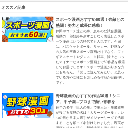
オススメ記事
スポーツ漫画おすすめ60選！強敵との
熱闘！努力と成長に感動！
仲間やコーチ達との絆、息をのむ試合展開、
感動の一部始終を余すことなく表現したスポ
ーツ漫画はいつの時代でも人気です。今回
は、バスケットボール、サッカー、野球など
の人気の王道スポーツ漫画だけでなく、フィ
ギアスケートやダンス、自転車、陸上といっ
たマイナーなスポーツ漫画まで60作品を厳選
してお届けします！スポーツ漫画が好きな方
はもちろん、「試しに読んでみたい」と思っ
ている方や女性にも楽しめる作品が目白押し
です。
野球漫画のおすすめ作品30選！シニ
ア、甲子園...プロまで熱い青春を
往年の名作『巨人の星』で主人公・星飛雄馬
が投げる魔球の名は「大リーグボール」。い
つの日か日本人選手がメジャーリーグで活躍
することを願って名付けられました。現実が
漫画を超えた現在、野球漫画を読む意味はあ