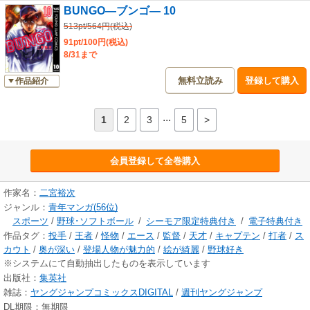
BUNGO―ブンゴ― 10
513pt/564円(税込)
91pt/100円(税込)
8/31まで
無料立読み
登録して購入
作品紹介
...
1
2
3
5
>
会員登録して全巻購入
作家名：
二宮裕次
ジャンル：
青年マンガ(56位)
スポーツ
/
野球･ソフトボール
/
シーモア限定特典付き
/
電子特典付き
作品タグ：
投手
/
王者
/
怪物
/
エース
/
監督
/
天才
/
キャプテン
/
打者
/
ス
カウト
/
奥が深い
/
登場人物が魅力的
/
絵が綺麗
/
野球好き
※システムにて自動抽出したものを表示しています
出版社：
集英社
雑誌：
ヤングジャンプコミックスDIGITAL
/
週刊ヤングジャンプ
DL期限：無期限