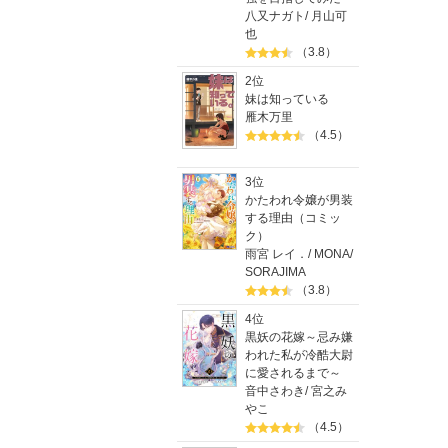
島田虎之介
八又ナガト
/
月山可
文野紋『
也
古山フウ
（3.8）
三家本礼
2位
百合太郎
妹は知っている
雁木万里
■[コミック
（4.5）
@COMIC
※本書は
3位
電子化に
かたわれ令嬢が男装
する理由（コミッ
ク）
雨宮 レイ．
/
MONA
/
SORAJIMA
（3.8）
4位
黒妖の花嫁～忌み嫌
われた私が冷酷大尉
に愛されるまで～
音中さわき
/
宮之み
やこ
（4.5）