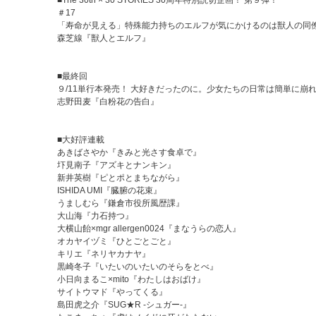
『SUG★R -シュガー-』
＃17
今際の際のファムファタール』
「寿命が見える」特殊能力持ちのエルフが気にかけるのは獣人の同僚
『河童のパキチ』
森芝線『獣人とエルフ』
『ブラッドフレンド』
『ポンコツ悪霊 闇子ちゃん』
■最終回
ビーム]公式X(Twitter)
９/11単行本発売！ 大好きだったのに。少女たちの日常は簡単に崩
_BEAM
志野田麦『白粉花の告白』
『月刊コミックビーム 2026年8月号』を電子配信用に再構築したものです。
伴い、一部掲載していないページがございます。ご了承くださいませ。
■大好評連載
あきばさやか『きみと光さす食卓で』
圷見南子『アズキとナンキン』
新井英樹『ピとポとまちながら』
ISHIDA UMI『臓腑の花束』
うましむら『鎌倉市役所風歴課』
大山海『力石持つ』
大横山飴×mgr allergen0024『まなうらの恋人』
オカヤイヅミ『ひとごとごと』
キリエ『ネリヤカナヤ』
黒崎冬子『いたいのいたいのそらをとべ』
小日向まるこ×mito『わたしはおばけ』
サイトウマド『やってくる』
島田虎之介『SUG★R -シュガー-』