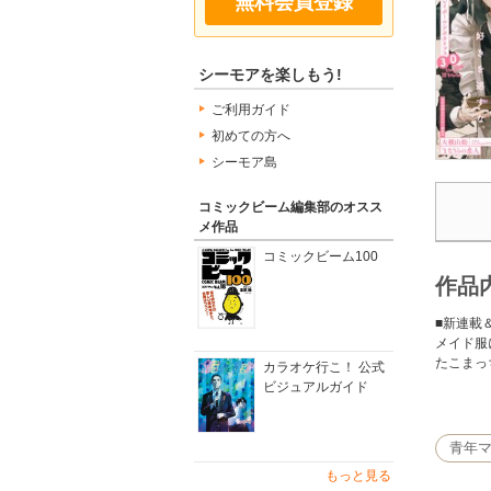
無料会員登録
シーモアを楽しもう!
ご利用ガイド
初めての方へ
シーモア島
コミックビーム編集部のオスス
メ作品
コミックビーム100
作品
■新連載
メイド服
たこまっ
カラオケ行こ！ 公式
ビジュアルガイド
■コミッ
砂漠と廃
青年
今井浪『
もっと見る