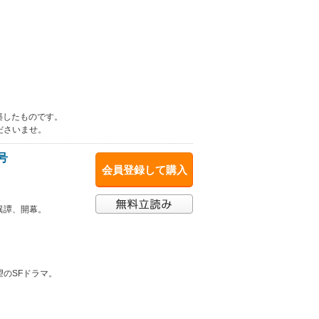
築したものです。
ださいませ。
号
会員登録して購入
異譚、開幕。
のSFドラマ。