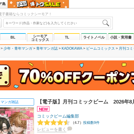
ア島
電子書籍ならコミックシーモア！
シーモア
BL
TL
ライトノベル
小説・実用書
コミックス
少年・青年マンガ
青年マンガ誌
KADOKAWA
ビームコミックス
月刊コミ
【電子版】月刊コミックビーム 2026年8
マンガ雑誌
NEW
コミックビーム編集部
（4.7）
投稿数9件
レビューを書く