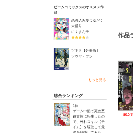
ビームコミックスのオススメ作
■The 3
品
＃16
待望の新
恋煮込み愛つゆだく
植田りょ
大盛り
にくまん子
作品
■連載再
7/10
ツネタ【分冊版】
大横山飴
ソウヤ・ブン
■大好評
あきばさ
圷見南子
もっと見る
新井英樹
ISHID
うましむ
総合ランキング
大山海『
オカヤイ
1位
キリエ『
ゲーム中盤で死ぬ悪
黒崎冬子
8/10
役貴族に転生したの
小日向ま
で、外れスキル【テ
サイトウ
イム】を駆使して最
志野田麦
強を目指してみた