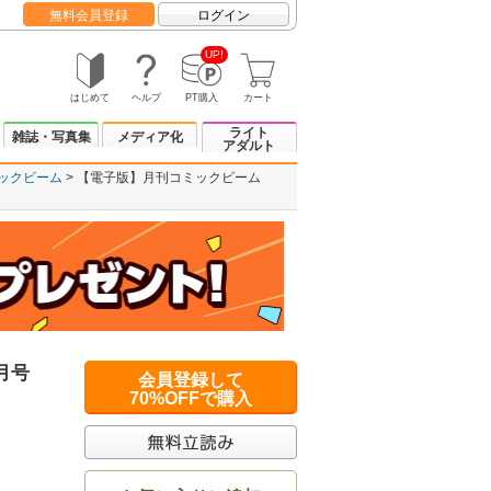
無料会員登録
ログイン
UP!
はじめて
ヘルプ
PT購入
カート
ライト
雑誌・写真集
メディア化
アダルト
ックビーム
【電子版】月刊コミックビーム
月号
会員登録して
70%OFFで購入