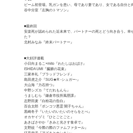
ビーム初登場。乳ガンを患い、母であり妻であり、女である自分と
谷中分室『左胸のトマソン』
■最終回
安楽死が認められた近未来で、パートナーの死とどう向き合う。幸
た？
北村みなみ『終末パートナー』
■大好評連載
小日向まるこ×mito『わたしはおばけ』
ISHIDA UMI『臓腑の花束』
三家本礼『ブラッドフレンド』
島田虎之介『SUG★R -シュガー-』
大山海『力石持つ』
中野シズカ『てだれもんら』
うましむら『鎌倉市役所風歴課』
志野田麦『白粉花の告白』
百合太郎『ポンコツ悪霊 闇子ちゃん』
黒崎冬子『いたいのいたいのそらをとべ』
オカヤイヅミ『ひとごとごと』
あきばさやか『きみと光さす食卓で』
文野紋『今際の際のファムファタール』
圷見南子『アズキとナンキン』