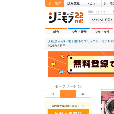
シーモア
読み放題
レビュー
シーモ
漫画（まんが）・
ジャンルで探す
総合
少年・青年
少女・女性
漫画(まんが)・電子書籍のコミックシーモアTOP
2026年8月号
セーフサーチ
？
強
中
OFF
国内最大級の電子書籍サイト