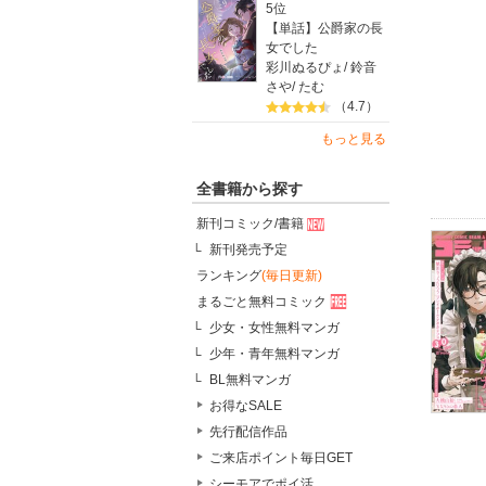
5位
【単話】公爵家の長
女でした
彩川ぬるぴょ
/
鈴音
さや
/
たむ
（4.7）
もっと見る
全書籍から探す
新刊コミック/書籍
新刊発売予定
ランキング
(毎日更新)
まるごと無料コミック
少女・女性無料マンガ
少年・青年無料マンガ
BL無料マンガ
お得なSALE
先行配信作品
ご来店ポイント毎日GET
シーモアでポイ活