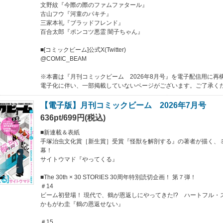
文野紋『今際の際のファムファタール』
古山フウ『河童のパキチ』
三家本礼『ブラッドフレンド』
百合太郎『ポンコツ悪霊 闇子ちゃん』
■[コミックビーム]公式X(Twitter)
@COMIC_BEAM
※本書は『月刊コミックビーム 2026年8月号』を電子配信用に再
電子化に伴い、一部掲載していないページがございます。ご了承く
【電子版】月刊コミックビーム 2026年7月号
636pt/699円(税込)
■新連載＆表紙
手塚治虫文化賞［新生賞］受賞『怪獣を解剖する』の著者が描く、
幕！
サイトウマド『やってくる』
■The 30th × 30 STORIES 30周年特別読切企画！ 第７弾！
＃14
ビーム初登場！ 現代で、鶴が恩返しにやってきた!? ハートフル・
かもがわ圭『鶴の恩返せない』
＃15