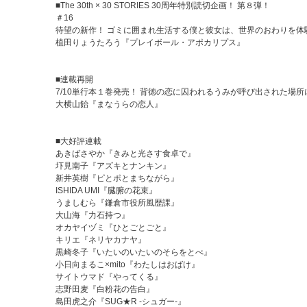
■The 30th × 30 STORIES 30周年特別読切企画！ 第８弾！
＃16
待望の新作！ ゴミに囲まれ生活する僕と彼女は、世界のおわりを体
植田りょうたろう『プレイボール・アポカリプス』
■連載再開
7/10単行本１巻発売！ 背徳の恋に囚われるうみが呼び出された場
大横山飴『まなうらの恋人』
■大好評連載
あきばさやか『きみと光さす食卓で』
圷見南子『アズキとナンキン』
新井英樹『ピとポとまちながら』
ISHIDA UMI『臓腑の花束』
うましむら『鎌倉市役所風歴課』
大山海『力石持つ』
オカヤイヅミ『ひとごとごと』
キリエ『ネリヤカナヤ』
黒崎冬子『いたいのいたいのそらをとべ』
小日向まるこ×mito『わたしはおばけ』
サイトウマド『やってくる』
志野田麦『白粉花の告白』
島田虎之介『SUG★R -シュガー-』