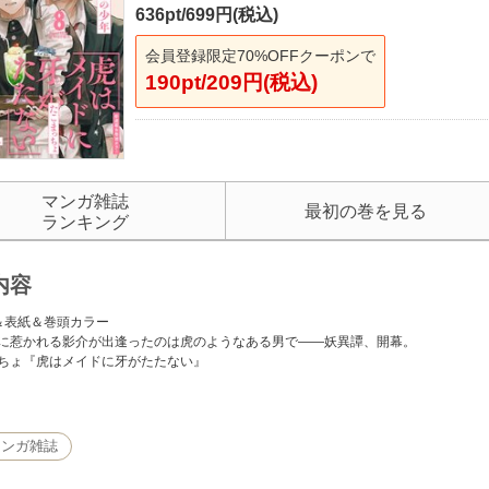
636pt/699円(税込)
会員登録限定70%OFFクーポンで
190pt/209円(税込)
マンガ雑誌
最初の巻を見る
ランキング
内容
＆表紙＆巻頭カラー
に惹かれる影介が出逢ったのは虎のようなある男で――妖異譚、開幕。
ちょ『虎はメイドに牙がたたない』
クビーム漫画大賞【大賞】受賞作
棄物と静寂がひろがる世界で拾った壊れた少年。再生と希望のSFドラマ。
マンガ雑誌
渚の少年』