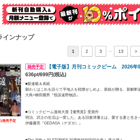
0th × 30 STORIES 30周年特別読切企画！ 第８弾！
作！ ゴミに囲まれ生活する僕と彼女は、世界のおわりを体験する。
うたろう『プレイボール・アポカリプス』
ラインナップ
開
単行本１巻発売！ 背徳の恋に囚われるうみが呼び出された場所には……。
...
1
2
3
13
>
『まなうらの恋人』
【電子版】月刊コミックビーム 2026年
発売予定
連載
636pt/699円(税込)
やか『きみと光さす食卓で』
『アズキとナンキン』
■新連載＆表紙
『ピとポとまちながら』
願わくはこれを語りて平地人を戦慄せしめよ。新鋭が贈る、新解釈
A UMI『臓腑の花束』
大鳥×柳田國男『怪談遠野物語』
ら『鎌倉市役所風歴課』
力石持つ』
ヅミ『ひとごとごと』
■コミックビーム漫画大賞【優秀賞】受賞作
ネリヤカナヤ』
明治、武士の生活は一変した。ある旧會津藩士は、愛する妻と生き
『いたいのいたいのそらをとべ』
(月)発売予定
伊藤庸亮『GEDAGA（ゲダガ）』
るこ×mito『わたしはおばけ』
マド『やってくる』
『白粉花の告白』
■The 30th × 30 STORIES 30周年特別読切企画！ 第９弾！