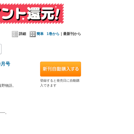
詳細
簡単
1巻から
｜最新刊から
9月号
登録すると発売日に自動購
遠野物語。
入できます
――。