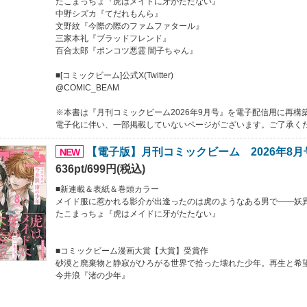
たこまっちょ『虎はメイドに牙がたたない』
中野シズカ『てだれもんら』
文野紋『今際の際のファムファタール』
三家本礼『ブラッドフレンド』
百合太郎『ポンコツ悪霊 闇子ちゃん』
■[コミックビーム]公式X(Twitter)
@COMIC_BEAM
※本書は『月刊コミックビーム2026年9月号』を電子配信用に再構
電子化に伴い、一部掲載していないページがございます。ご了承く
【電子版】月刊コミックビーム 2026年8月
NEW
636pt/699円(税込)
■新連載＆表紙＆巻頭カラー
メイド服に惹かれる影介が出逢ったのは虎のようなある男で――妖
たこまっちょ『虎はメイドに牙がたたない』
■コミックビーム漫画大賞【大賞】受賞作
砂漠と廃棄物と静寂がひろがる世界で拾った壊れた少年。再生と希望
今井浪『渚の少年』