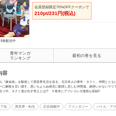
会員登録限定70%OFFクーポンで
210pt/231円(税込)
9巻配信中
青年マンガ
最初の巻を見る
ランキング
内容
ル『錬金術』を駆使して異世界生活を送る、元日本人の青年・タクミ。仲間ととも
ーに解散を言い渡す。思いもよらぬ発言に動揺し悲しむ仲間達。納得いかないマリ
合う中、タクミ達が出す答えとは!? ※巻末にアフレコレポ漫画も収録!!
ィア化
異世界・転生
広告掲載中
ファンタジー
バトル・ア