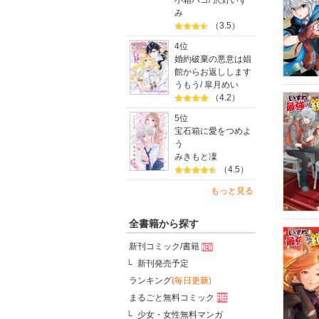
小箱ハコ
/
沢野いず
み
（3.5）
4位
婚約破棄の悪意は娼
館からお返しします
うもう
/
皐月めい
（4.2）
5位
宝石箱に愛をつめよ
う
みきもと凜
（4.5）
もっと見る
全書籍から探す
新刊コミック/書籍
新刊発売予定
ランキング
(毎日更新)
まるごと無料コミック
少女・女性無料マンガ