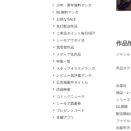
少年・青年無料マンガ
BL無料マンガ
お得なSALE
先行配信作品
ご来店ポイント毎日GET
シーモアでポイ活
作品
賞受賞作品
ジャンル
メディア化作品
特集一覧
作品タグ
スタッフオススメマンガ
レビュー高評価マンガ
広告掲載中タイトル
出版社
詳細検索
雑誌・レ
コミックニュース
シリーズ
シーモア図書券
DL期限
プレゼントコード
配信開始
本棚アプリ
ファイル
出版年月