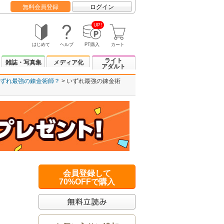
無料会員登録
ログイン
UP!
はじめて
ヘルプ
PT購入
カート
ライト
雑誌・写真集
メディア化
アダルト
ずれ最強の錬金術師？
いずれ最強の錬金術
会員登録して
70%OFFで購入