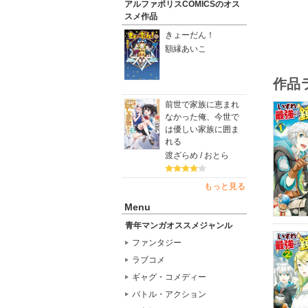
アルファポリスCOMICSのオス
スメ作品
きょーだん！
額縁あいこ
作品
前世で家族に恵まれ
なかった俺、今世で
は優しい家族に囲ま
れる
渡ざらめ / おとら
もっと見る
Menu
青年マンガオススメジャンル
ファンタジー
ラブコメ
ギャグ・コメディー
バトル・アクション