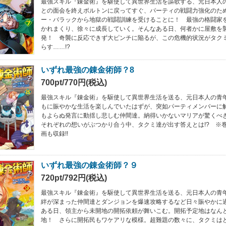
最強スキル『錬金術』を駆使して異世界生活を謳歌する、元日本人
との面会を終えボルトンに戻ってすぐ、パーティの戦闘力強化のた
ー・バラックから地獄の戦闘訓練を受けることに！ 最強の格闘家
かれまくり、徐々に成長していく。そんなある日、何者かに屋敷を
発！ 奇襲に反応できず大ピンチに陥るが、この危機的状況がタク
らす……!?
いずれ最強の錬金術師？8
700pt/770円(税込)
最強スキル『錬金術』を駆使して異世界生活を送る、元日本人の青
もに賑やかな生活を楽しんでいたはずが、突如パーティメンバーに
もよらぬ発言に動揺し悲しむ仲間達。納得いかないマリアが驚く
それぞれの想いがぶつかり合う中、タクミ達が出す答えとは!? ※
画も収録!!
いずれ最強の錬金術師？９
720pt/792円(税込)
最強スキル『錬金術』を駆使して異世界生活を送る、元日本人の青
絆が深まった仲間達とダンジョンを爆速攻略するなど日々賑やかに
ある日、領主から未開地の開拓依頼が舞いこむ。開拓予定地はなん
地！ さらに開拓民もワケアリな模様。超難題の数々に、タクミはど