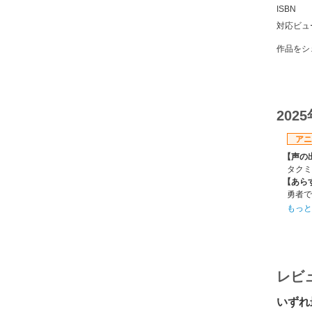
ISBN
対応ビュ
作品をシ
202
アニ
【声の
タクミ
【あら
勇者で
なって
もっと
のファ
縁の穏
ルだっ
【制作
スタジ
レビ
【スタ
原作:
いずれ
監督: