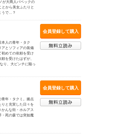
ノが大商人パペックの
ことから美女ふたりと
ようで…？
会員登録して購入
日本人の青年・タク
リアとソフィアの装備
て初めての依頼を受け
依頼を受けたはずが、
になり、大ピンチに陥っ
会員登録して購入
の青年・タクミ。拠点
たりと充実した日々を
さかんな街・ホルアス
帯・死の森では突如魔