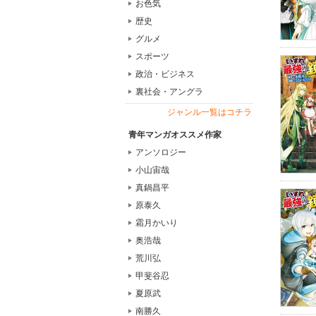
お色気
歴史
グルメ
スポーツ
政治・ビジネス
裏社会・アングラ
ジャンル一覧はコチラ
青年マンガオススメ作家
アンソロジー
小山宙哉
真鍋昌平
原泰久
霜月かいり
奥浩哉
荒川弘
甲斐谷忍
夏原武
南勝久