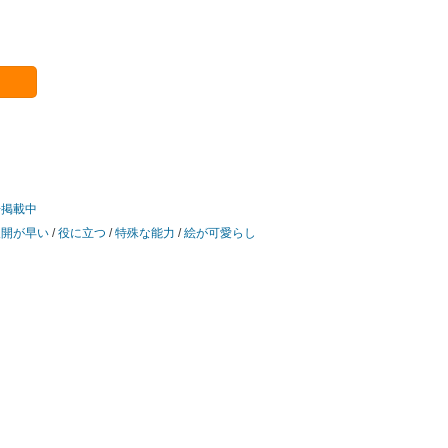
告掲載中
展開が早い
/
役に立つ
/
特殊な能力
/
絵が可愛らし