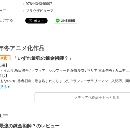
：
9784434349997
ーア
：
ブラウザビューア
ェアする
：
5年冬アニメ化作品
「いずれ最強の錬金術師？」
メ化
出演】
・イルマ:坂田将吾 / ソフィア・シルフィード:茅野愛衣 / マリア:東山奈央 / カエデ:土
すじ】
もないのに勇者召喚に巻き込まれてしまったアラフォーサラリーマン、入間巧。間
しまったタクミは、「巻き込んだお詫びに」と女神ノルンから手厚すぎるほどの加
見る
ンタジー世界『ミルドガルド』で人生をリトライすることに。「戦闘職は絶対合わ
やかで慎ましい異世界ライフを希望――のはずが与えられたスキル『錬金術』は、
メディア化作品をもっと見る
た……！ひょんなことから手にしたチートスキルで、商売ではボロ儲け、バトルで
会社】
オコメット
ュー
ッフ情報】
小狐丸（アルファポリス刊） / キャラクター原案:人米 / 漫画:ささかまたろう
最強の錬金術師？のレビュー
葛谷直行