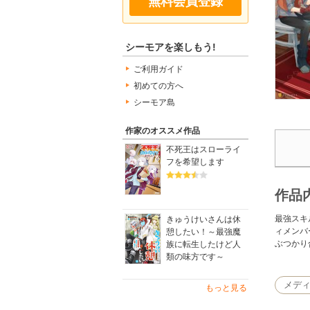
無料会員登録
シーモアを楽しもう!
ご利用ガイド
初めての方へ
シーモア島
作家のオススメ作品
不死王はスローライ
フを希望します
作品
最強スキ
きゅうけいさんは休
ィメンバ
憩したい！～最強魔
ぶつかり
族に転生したけど人
類の味方です～
メデ
もっと見る