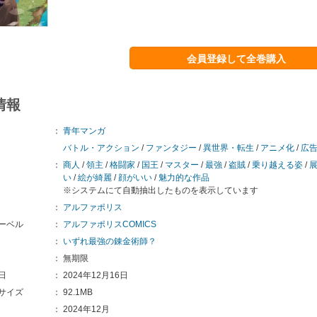
会員登録して全巻購入
情報
：
青年マンガ
バトル・アクション
/
ファンタジー
/
異世界・転生
/
アニメ化
/
広
：
商人
/
領主
/
格闘家
/
国王
/
マスター
/
最強
/
盗賊
/
乗り越える姿
/
い
/
絵が綺麗
/
顔がいい
/
魅力的な作品
※システムにて自動抽出したものを表示しています
：
アルファポリス
ーベル
：
アルファポリスCOMICS
：
いずれ最強の錬金術師？
：
無期限
日
：
2024年12月16日
サイズ
：
92.1MB
：
2024年12月