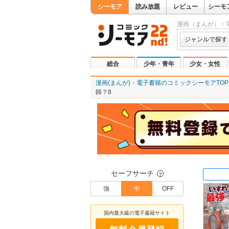
シーモア
読み放題
レビュー
シーモ
漫画（まんが）・
ジャンルで探す
総合
少年・青年
少女・女性
漫画(まんが)・電子書籍のコミックシーモアTOP
師？8
セーフサーチ
？
強
中
OFF
国内最大級の電子書籍サイト