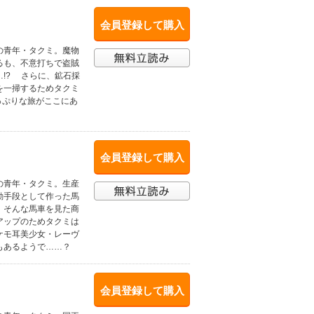
会員登録して購入
の青年・タクミ。魔物
るも、不意打ちで盗賊
!? さらに、鉱石採
を一掃するためタクミ
っぷりな旅がここにあ
会員登録して購入
の青年・タクミ。生産
動手段として作った馬
 そんな馬車を見た商
アップのためタクミは
ケモ耳美少女・レーヴ
もあるようで……？
会員登録して購入