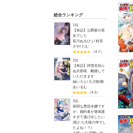
総合ランキング
1位
【単話】公爵家の長
女でした
彩川ぬるぴょ
/
鈴音
さや
/
たむ
（4.7）
2位
【単話】拝啓見知ら
ぬ旦那様、離婚して
いただきます
紬いろと
/
久川航璃
/
あいるむ
（4.3）
3位
病弱な悪役令嬢です
が、婚約者が過保護
すぎて逃げ出したい
(私たち犬猿の仲でし
たよね！？)