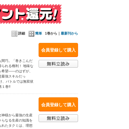
詳細
簡単
1巻から｜
最新刊から
会員登録して購入
入間巧。「巻きこんだ
られる権利！ 地味な
を希望――のはずが、
超最強スキルだっ
け、バトルでは無双状
１巻!!
会員登録して購入
女神様から最強の生産
さらなる生産の知識を
入れたタクミは、理想