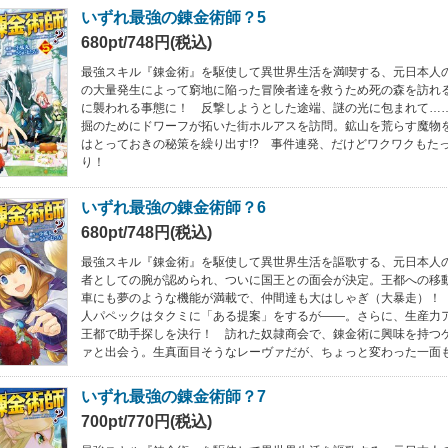
いずれ最強の錬金術師？5
680pt/748円(税込)
最強スキル『錬金術』を駆使して異世界生活を満喫する、元日本人
の大量発生によって窮地に陥った冒険者達を救うため死の森を訪れ
に襲われる事態に！ 反撃しようとした途端、謎の光に包まれて……
掘のためにドワーフが拓いた街ホルアスを訪問。鉱山を荒らす魔物
はとっておきの秘策を繰り出す!? 事件連発、だけどワクワクもた
り！
いずれ最強の錬金術師？6
680pt/748円(税込)
最強スキル『錬金術』を駆使して異世界生活を謳歌する、元日本人
者としての腕が認められ、ついに国王との面会が決定。王都への移
車にも夢のような機能が満載で、仲間達も大はしゃぎ（大暴走）！
人パペックはタクミに「ある提案」をするが――。さらに、生産力
王都で助手探しを決行！ 訪れた奴隷商会で、錬金術に興味を持つ
ァと出会う。生真面目そうなレーヴァだが、ちょっと変わった一面
いずれ最強の錬金術師？7
700pt/770円(税込)