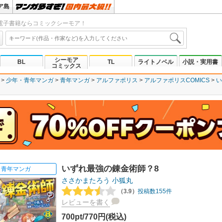
ア島
電子書籍ならコミックシーモア！
シーモア
BL
TL
ライトノベル
小説・実用書
コミックス
少年・青年マンガ
青年マンガ
アルファポリス
アルファポリスCOMICS
い
いずれ最強の錬金術師？8
青年マンガ
ささかまたろう
小狐丸
（3.9）
投稿数155件
レビューを書く
700pt/770円(税込)