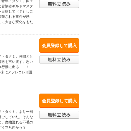
の青年・タクミ。国王
め冒険者ギルドマスタ
を目指して（？）しご
襲撃される事件が勃
ミに大きな変化をもた
会員登録して購入
年・タクミ。仲間とと
解散を言い渡す。思い
べき行動に出る……！
巻末にアフレコレポ漫
会員登録して購入
年・タクミ。より一層
過ごしていた。そんな
と、魔物溢れる不毛の
う立ち向かう!?