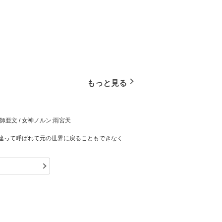
もっと見る
師亜文 / 女神ノルン:雨宮天
違って呼ばれて元の世界に戻ることもできなく
護と過保護なサポートを受け、剣あり魔法あり
ない」と地味な生産職を希望し、バトルとは無
聖剣から空飛ぶ船まで何でも作れる超最強スキ
は無双状態に！？