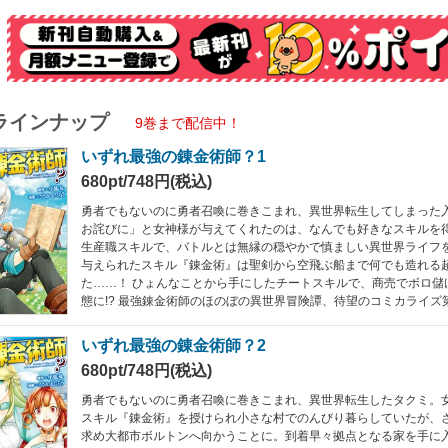
ラインナップ
9巻まで配信中！
いずれ最強の錬金術師？1
680pt/748円(税込)
勇者でもないのに勇者召喚に巻きこまれ、異世界転生してしまった
お詫びに」と女神様が与えてくれたのは、なんでも好きなスキルを得
生産職スキルで、バトルとは無縁の穏やかで慎ましい異世界ライフ
与えられたスキル『錬金術』は聖剣から空飛ぶ船まで何でも造れる
た……！ ひょんなことから手にしたチートスキルで、商売でボロ儲
態に!? 最強錬金術師のほのぼの異世界冒険譚、待望のコミカライズ第
いずれ最強の錬金術師？2
680pt/748円(税込)
勇者でもないのに勇者召喚に巻きこまれ、異世界転生したタクミ。
スキル『錬金術』を授けられ小さな村でのんびり暮らしていたが、
求め大都市ボルトンへ向かうことに。到着早々拠点となる家を手に