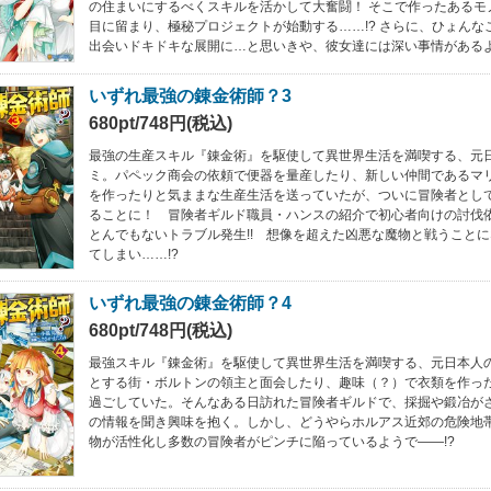
の住まいにするべくスキルを活かして大奮闘！ そこで作ったあるモ
目に留まり、極秘プロジェクトが始動する……!? さらに、ひょんな
出会いドキドキな展開に…と思いきや、彼女達には深い事情がある
いずれ最強の錬金術師？3
680pt/748円(税込)
最強の生産スキル『錬金術』を駆使して異世界生活を満喫する、元
ミ。パペック商会の依頼で便器を量産したり、新しい仲間であるマ
を作ったりと気ままな生産生活を送っていたが、ついに冒険者とし
ることに！ 冒険者ギルド職員・ハンスの紹介で初心者向けの討伐
とんでもないトラブル発生!! 想像を超えた凶悪な魔物と戦うこと
てしまい……!?
いずれ最強の錬金術師？4
680pt/748円(税込)
最強スキル『錬金術』を駆使して異世界生活を満喫する、元日本人
とする街・ボルトンの領主と面会したり、趣味（？）で衣類を作っ
過ごしていた。そんなある日訪れた冒険者ギルドで、採掘や鍛冶が
の情報を聞き興味を抱く。しかし、どうやらホルアス近郊の危険地
物が活性化し多数の冒険者がピンチに陥っているようで――!?