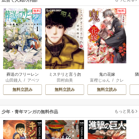
無料
無料
葬送のフリーレン
ミステリと言う勿
鬼の花嫁
山田鐘人
/
アベツ
田村由美
富樫じゅん
/
クレ
れ
カサ
ハ
無料立読み
無料立読み
無料立読み
もっと見る
少年・青年マンガの無料作品