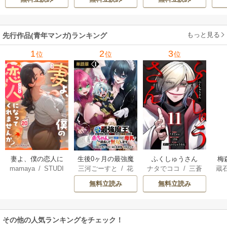
ィブ刊）
/
蚕堂j1
ル【テイム】を駆
ーティーを追い出
で
/
弓取葵
/
平石
使して最強を目指
された黒魔導士、
サ
六
/
ユウヒ
してみた
魔王軍の最高幹部
もっと見る
先行作品(青年マンガ)ランキング
に迎えられる～
1
2
3
位
位
位
妻よ、僕の恋人に
生後0ヶ月の最強魔
ふくしゅうさん
梅
mamaya
/
STUDI
三河ごーすと
/
花
ナタでココ
/
三蒼
蔵
なってくれません
王 食べるだけ強
O ZOON
房雪
/
マップ
核
/
チームふくし
カ
か？
くなるチート能力
無料立読み
無料立読み
ゅうさん
持ち転生者だけど
赤ちゃんなので英
雄たちの母乳で成
その他の人気ランキングをチェック！
長して無双します