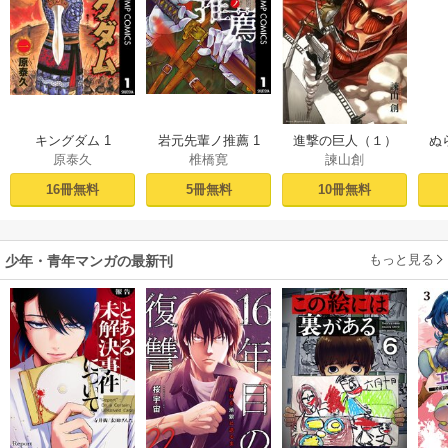
キングダム 1
岩元先輩ノ推薦 1
進撃の巨人（１）
ぬ
原泰久
椎橋寛
諫山創
16冊無料
5冊無料
10冊無料
もっと見る
少年・青年マンガの最新刊