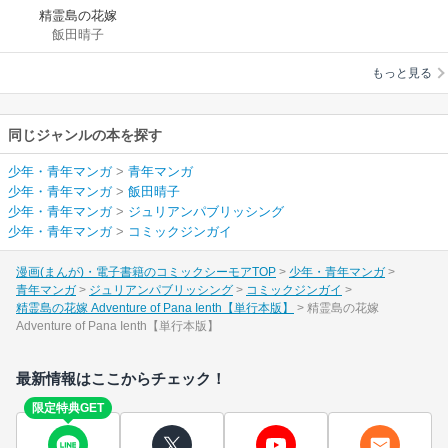
精霊島の花嫁
飯田晴子
Adventure of Pana
Ienth【単行本版】
もっと見る
同じジャンルの本を探す
少年・青年マンガ
>
青年マンガ
少年・青年マンガ
>
飯田晴子
少年・青年マンガ
>
ジュリアンパブリッシング
少年・青年マンガ
>
コミックジンガイ
漫画(まんが)・電子書籍のコミックシーモアTOP
少年・青年マンガ
青年マンガ
ジュリアンパブリッシング
コミックジンガイ
精霊島の花嫁 Adventure of Pana Ienth【単行本版】
精霊島の花嫁
Adventure of Pana Ienth【単行本版】
最新情報はここからチェック！
限定特典GET