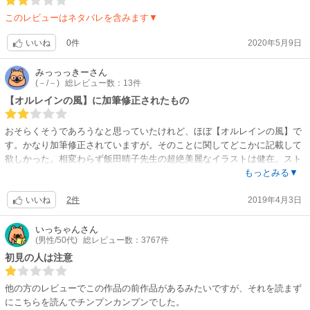
このレビューはネタバレを含みます▼
0件
2020年5月9日
いいね
みっっっきー
さん
(－/－)
総レビュー数：13件
【オルレインの風】に加筆修正されたもの
おそらくそうであろうなと思っていたけれど、ほぼ【オルレインの風】で
す。かなり加筆修正されていますが。そのことに関してどこかに記載して
欲しかった。相変わらず飯田晴子先生の超絶美麗なイラストは健在。スト
ーリーはパナ・インシリーズの続編なので、この作品から読み始めるのは
もっとみる▼
オススメしません。
2件
2019年4月3日
いいね
いっちゃん
さん
(男性/50代)
総レビュー数：3767件
初見の人は注意
他の方のレビューでこの作品の前作品があるみたいですが、それを読まず
にこちらを読んでチンプンカンプンでした。