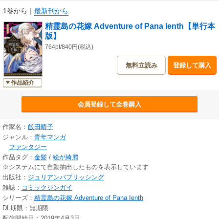
1巻から
｜
最新刊から
精霊島の花嫁 Adventure of Pana Ienth【単行本
版】
764pt/840円(税込)
無料立読み
登録して購入
作品紹介
会員登録して全巻購入
作家名：
飯田晴子
ジャンル：
青年マンガ
ファンタジー
作品タグ：
金髪
/
絵が綺麗
※システムにて自動抽出したものを表示しています
出版社：
ジュリアンパブリッシング
雑誌：
コミックジンガイ
シリーズ：
精霊島の花嫁 Adventure of Pana Ienth
DL期限：無期限
配信開始日：2019年4月3日