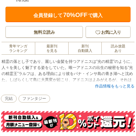
1巻完結
70%OFF
会員登録して
で購入
無料立読み
お気に入り
青年マンガ
最新刊
新刊
読み放題
ランキング
を見る
自動購入
あり
精霊の落とし子であり、麗しい金髪を持つアドニスは“光の精霊”のように、
人々を美しく魅了する姿をしていた。唯一アドニスの出生の秘密を知る“光
の精霊王”ラルフは、ある理由により彼をパナ・インサ島の青き湖へと沈め
た。しばらくして島に大異変が起こり、アドニスはよみがえるが、それは
かつて“精霊戦争”にて“光の精霊王”に負けた“肉霊・ジン”が反撃する好機と
作品情報をもっと見る
もなった。島を護るべくアドニスは“魔剣レジェンド”の浄化を皮切りに、新
たなる仲間たちと共に過酷な運命に立ち向かっていく……
完結
ファンタジー