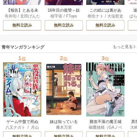
【報告】とある未
16年目の復讐～奴
この絵には裏があ
迷
寺井衒
/
玄田げんた
桜宇宙
/
FTops
樹生ナト
/
大塩哲史
ぱ
解決事件について 1
らを地獄に送るま
る 6巻
1巻
で 22巻
無料立読み
無料立読み
無料立読み
もっと見る
青年マンガランキング
1
2
3
位
位
位
ゲーム中盤で死ぬ
妹は知っている
難攻不落の魔王城
異
八又ナガト
/
月山
雁木万里
御鷹穂積（GAノベ
大
悪役貴族に転生し
へようこそ～デバ
は
可也
ル／SBクリエイテ
Ａ
たので、外れスキ
フは不要と勇者パ
出
無料立読み
無料立読み
無料立読み