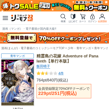
検索
はじめて
カート
ログイン
会員登録
漫画（マンガ）・電子書籍が国内最大級!!
漫画(まんが)・電子書籍のコミックシーモアTOP
少年・青年マンガ
青年マンガ
精霊島の花嫁 Adventure of Pana
青年マンガ
Ienth【単行本版】
飯田晴子
4件
764pt/840円(税込)
会員登録限定70%OFFクーポンで
229pt/251円(税込)