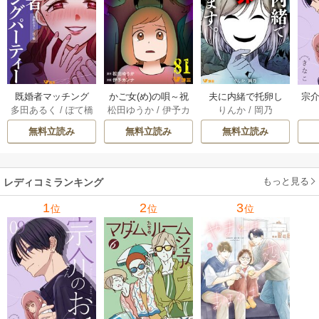
既婚者マッチング
かご女(め)の唄～祝
夫に内緒で托卵し
宗介
多田あるく
/
ぽて橋
松田ゆうか
/
伊予カ
りんか
/
岡乃
パーティー 13巻
福されない妊婦の
てます。 10巻
ンナ
哀歌～ 80-81巻
無料立読み
無料立読み
無料立読み
もっと見る
レディコミランキング
1
2
3
位
位
位