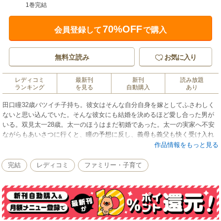
1巻完結
70%OFF
会員登録して
で購入
無料立読み
お気に入り
レディコミ
最新刊
新刊
読み放題
ランキング
を見る
自動購入
あり
田口瞳32歳バツイチ子持ち。彼女はそんな自分自身を嫁としてふさわしく
ないと思い込んでいた。そんな彼女にも結婚を決めるほど愛し合った男が
いる。双見太一28歳。太一のほうはまだ初婚であった。太一の実家へ不安
ながらもあいさつに行くと、瞳の予想に反し、義母も義父も快く受け入れ
てくれた。瞳の些細な不安は、義父の瞳に対するいやらしい視線だけであ
作品情報をもっと見る
った……。瞳にを襲う恐怖の出来事の結末はいかに!?
完結
レディコミ
ファミリー・子育て