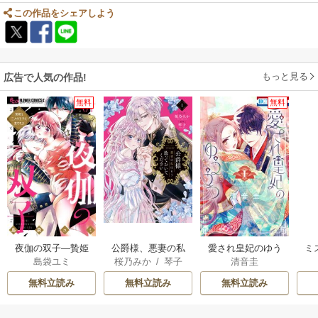
この作品をシェアしよう
もっと見る
広告で人気の作品!
無料
無料
夜伽の双子―贄姫
公爵様、悪妻の私
愛され皇妃のゆう
ミ
島袋ユミ
桜乃みか
/
琴子
清音圭
は二人の王子に愛
はもう放っておい
うつ
される―
てください
無料立読み
無料立読み
無料立読み