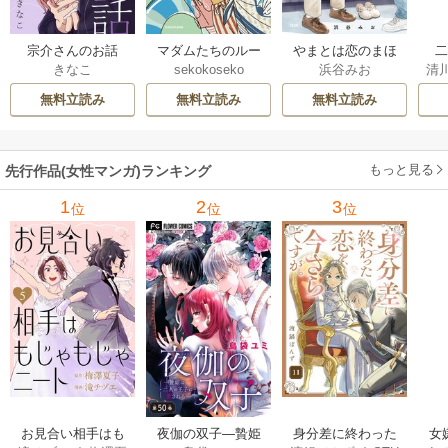
宗介さんのお話
マダムたちのルー
やまとは恋のまほ
きなこ
sekokoseko
浜谷みお
清
ムシェア
ろば
は
さ
無料立読み
無料立読み
無料立読み
もっと見る
先行作品(女性マンガ)ランキング
1
2
3
位
位
位
お見合い相手はも
夜伽の双子―贄姫
身分差に終わった
女