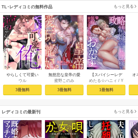
もっと見る
TL･レディコミの無料作品
やらしくて可愛い
無慈悲な皇帝の愛
【スパイシーレデ
オ
ウル
蜜野このみ
めたる☆ハニィ
/
Y
俺の凛ちゃん。～
玩寵妃―おわらぬ
ィ】政略結婚した
毎
aaka
隣人後輩くんのイ
快楽、閨に響くは
塩対応の旦那様は
す
3冊無料
3冊無料
1冊無料
キすぎた執着にハ
乱れ声― 1巻
毎晩寝たふりをし
まけ
メ堕とされる～ 1巻
た私をおかずに…
(1)
もっと見る
レディコミの最新刊