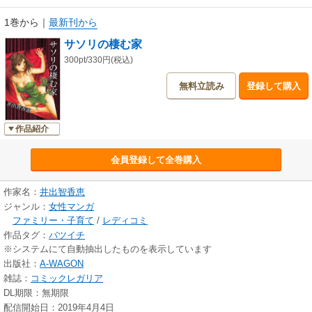
1巻から
｜
最新刊から
サソリの棲む家
300pt/330円(税込)
無料立読み
登録して購入
作品紹介
会員登録して全巻購入
作家名：
井出智香恵
ジャンル：
女性マンガ
ファミリー・子育て
/
レディコミ
作品タグ：
バツイチ
※システムにて自動抽出したものを表示しています
出版社：
A-WAGON
雑誌：
コミックレガリア
DL期限：無期限
配信開始日：2019年4月4日