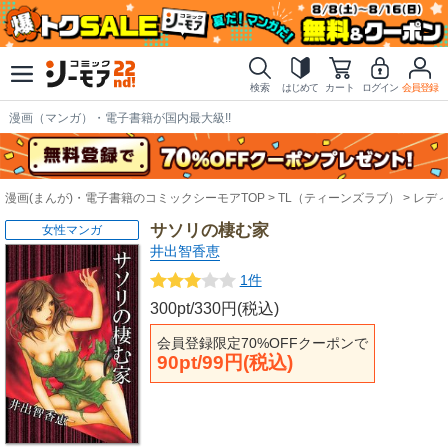
検索
はじめて
カート
ログイン
会員登録
漫画（マンガ）・電子書籍が国内最大級!!
漫画(まんが)・電子書籍のコミックシーモアTOP
TL（ティーンズラブ）
レデ
サソリの棲む家
女性マンガ
井出智香恵
1件
300pt/330円(税込)
会員登録限定70%OFFクーポンで
90pt/99円(税込)