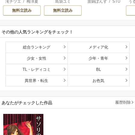
滝チヅエ
/
梅澤夏
島袋ユミ
渡鍋ぽんず
/
STU
う
じゃもじゃニート
は二人の王子に愛
恋を、今さらです
一
子（エブリスタ）
DIO ZOON
される―【マイク
が。
無料立読み
無料立読み
ロ】
その他の人気ランキングをチェック！
総合ランキング
メディア化
少女・女性
少年・青年
TL・レディコミ
BL
異世界・転生
お色気
履歴削除
あなたがチェックした作品