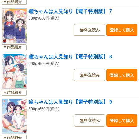
作品紹介
瞳ちゃんは人見知り【電子特別版】 7
600pt/660円(税込)
無料立読み
登録して購入
作品紹介
瞳ちゃんは人見知り【電子特別版】 8
600pt/660円(税込)
無料立読み
登録して購入
作品紹介
瞳ちゃんは人見知り【電子特別版】 9
600pt/660円(税込)
無料立読み
登録して購入
作品紹介