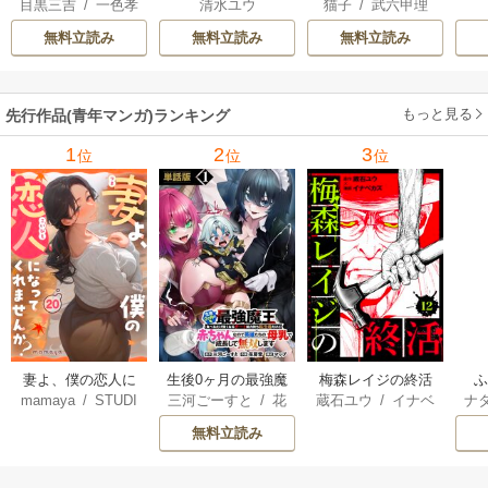
目黒三吉
/
一色孝
猫子
/
武六甲理
清水ユウ
をどうしても救い
騎士はゲーム知識
和
太郎
/
Parum
衣
/
じゃいあん
たい ～どぶと空
で無双する
無料立読み
無料立読み
無料立読み
と氷の姫君～
もっと見る
先行作品(青年マンガ)ランキング
1
2
3
位
位
位
妻よ、僕の恋人に
生後0ヶ月の最強魔
梅森レイジの終活
mamaya
/
STUDI
三河ごーすと
/
花
蔵石ユウ
/
イナベ
ナ
なってくれません
王 食べるだけ強
O ZOON
房雪
/
マップ
カズ
/
STUDIO ZO
核
か？
くなるチート能力
無料立読み
ON
持ち転生者だけど
赤ちゃんなので英