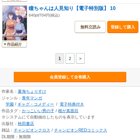
瞳ちゃんは人見知り【電子特別版】 10
640pt/704円(税込)
無料立読み
登録して購入
作品紹介
1
2
>
会員登録して全巻購入
作家名：
夏海ちょりすけ
ジャンル：
青年マンガ
学園
/
ギャグ・コメディー
/
電子特典付き
作品タグ：
かっこいい男の子
/
根が真面目
※システムにて自動抽出したものを表示しています
出版社：
秋田書店
雑誌：
チャンピオンクロス
/
チャンピオンREDコミックス
DL期限：無期限