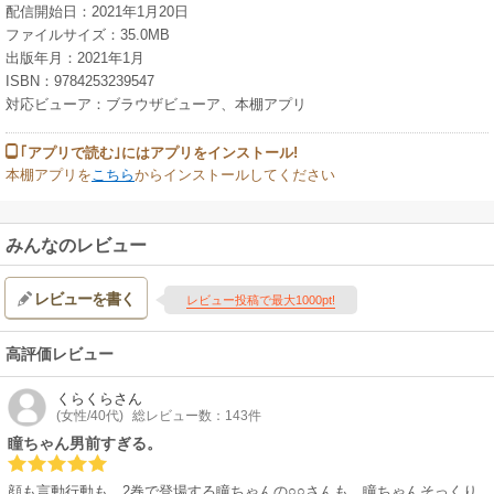
配信開始日：2021年1月20日
ファイルサイズ：35.0MB
出版年月：2021年1月
ISBN：9784253239547
対応ビューア：ブラウザビューア、本棚アプリ
｢アプリで読む｣にはアプリをインストール!
本棚アプリを
こちら
からインストールしてください
みんなのレビュー
レビューを書く
レビュー投稿で最大1000pt!
高評価レビュー
くらくら
さん
(女性/40代)
総レビュー数：143件
瞳ちゃん男前すぎる。
顔も言動行動も。2巻で登場する瞳ちゃんの○○さんも、瞳ちゃんそっくり