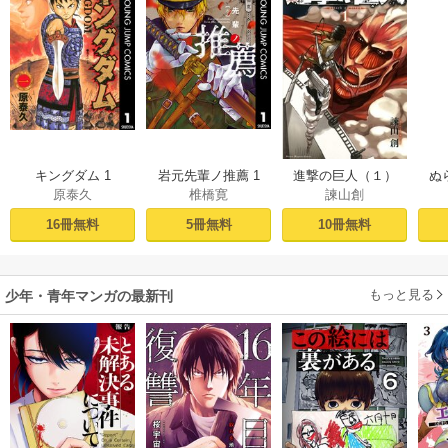
キングダム 1
岩元先輩ノ推薦 1
進撃の巨人（１）
ぬ
原泰久
椎橋寛
諫山創
16冊無料
5冊無料
10冊無料
もっと見る
少年・青年マンガの最新刊