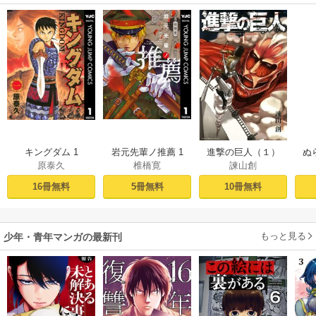
キングダム 1
岩元先輩ノ推薦 1
進撃の巨人（１）
ぬ
原泰久
椎橋寛
諫山創
16冊無料
5冊無料
10冊無料
もっと見る
少年・青年マンガの最新刊