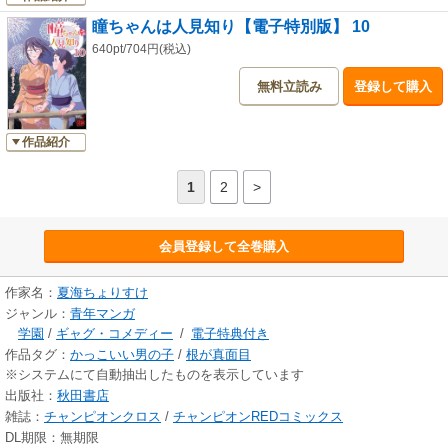
瞳ちゃんは人見知り【電子特別版】 10
640pt/704円(税込)
無料立読み
登録して購入
作品紹介
1
2
>
会員登録して全巻購入
作家名：
夏海ちょりすけ
ジャンル：
青年マンガ
学園
/
ギャグ・コメディー
/
電子特典付き
作品タグ：
かっこいい男の子
/
根が真面目
※システムにて自動抽出したものを表示しています
出版社：
秋田書店
雑誌：
チャンピオンクロス
/
チャンピオンREDコミックス
DL期限：無期限