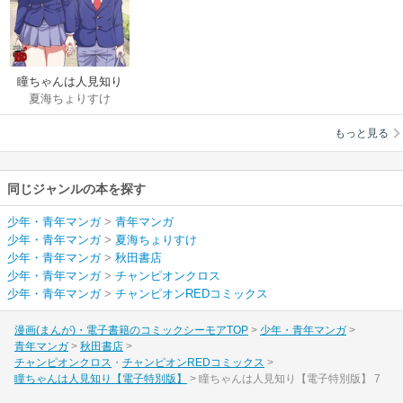
瞳ちゃんは人見知り
夏海ちょりすけ
【電子特別版】
もっと見る
同じジャンルの本を探す
少年・青年マンガ
>
青年マンガ
少年・青年マンガ
>
夏海ちょりすけ
少年・青年マンガ
>
秋田書店
少年・青年マンガ
>
チャンピオンクロス
少年・青年マンガ
>
チャンピオンREDコミックス
漫画(まんが)・電子書籍のコミックシーモアTOP
少年・青年マンガ
青年マンガ
秋田書店
チャンピオンクロス
チャンピオンREDコミックス
瞳ちゃんは人見知り【電子特別版】
瞳ちゃんは人見知り【電子特別版】 7