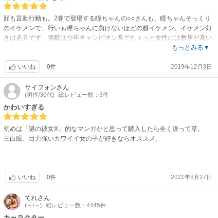
顔も言動行動も。2巻で登場する瞳ちゃんの○○さんも、瞳ちゃんそっくり
のイケメンで、行いも瞳ちゃんに負けないほどの超イケメン。イケメン好
きは必見です。掲載は少年チャンピオン系でちょっと女性には敷居が高い
かもだけど、男女問わずおすすめできる名作です。ビバ、イケメン女子。
もっとみる▼
0件
2019年12月3日
いいね
サイフォン
さん
(男性/30代)
総レビュー数：3件
かわいすぎる
初めは「謎の彼女X」的なマンガかと思って購入したら全く違って草。
三白眼、目力強いカワイイ女の子が好きならオススメ。
0件
2021年8月27日
いいね
てれ
さん
(－/－)
総レビュー数：4445件
キャラクター