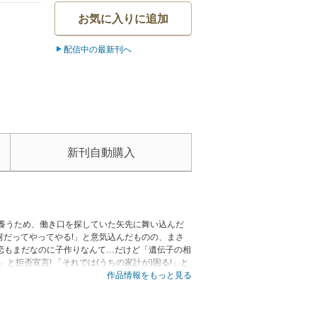
お気に入りに追加
配信中の最新刊へ
新刊自動購入
を養うため、働き口を探していた矢先に舞い込んだ
だってやってやる!」と意気込んだものの、まさ
初恋もまだなのに子作りなんて…だけど「遺伝子の相
と拒否宣言! 「それでは(うちの家計が)困る!」と
作品情報をもっと見る