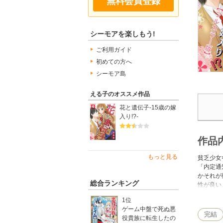
無料会員登録
シーモアを楽しもう!
ご利用ガイド
初めての方へ
シーモア島
える子のオススメ作品
花と遺伝子-15歳の嫁
入り!?-
作品
もっと見る
貧乏少女
「内定通
かそれが
総合ランキング
性が良い
いう梓に
1位
ゲーム中盤で死ぬ悪
完結
役貴族に転生したの