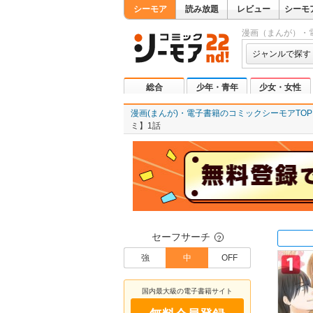
シーモア
読み放題
レビュー
シーモ
漫画（まんが）・
ジャンルで探す
総合
少年・青年
少女・女性
漫画(まんが)・電子書籍のコミックシーモアTOP
ミ】1話
セーフサーチ
？
強
中
OFF
国内最大級の電子書籍サイト