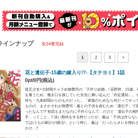
ラインナップ
全24巻完結
1
2
3
>
花と遺伝子-15歳の嫁入り!?-【タテヨミ】1話
0pt/0円(税込)
貧乏少女×大財閥チャラめ御曹司の「子作り結婚」! 花野梓、15歳
を養うため、働き口を探していた矢先に舞い込んだ「内定通知」。
持ち・九条財閥からのものだった。「家族のためなら何だってやって
ものの、まさかそれが御曹司・薫との子供を産むため「遺伝子」で
ったなんて!? 初恋もまだなのに子作りなんて…だけど「遺伝子の相
手」ってこと…? 淡い期待をする梓だったが、薫は「子供は作らない
では(うちの家計が)困る!」という梓に、薫は「だったらオレを惚れ
かけ…?