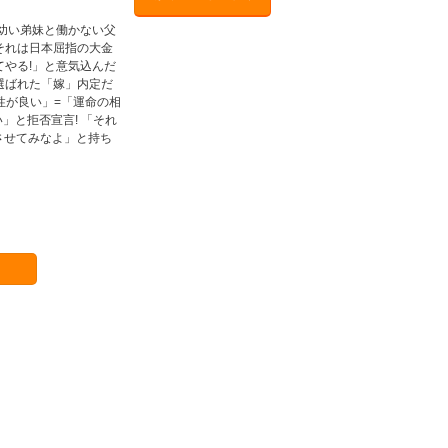
。幼い弟妹と働かない父
それは日本屈指の大金
やる!」と意気込んだ
選ばれた「嫁」内定だ
性が良い」=「運命の相
」と拒否宣言! 「それ
させてみなよ」と持ち