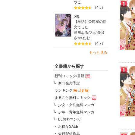
やこ
（4.5）
5位
【単話】公爵家の長
女でした
彩川ぬるぴょ
/
鈴音
さや
/
たむ
（4.7）
もっと見る
全書籍から探す
新刊コミック/書籍
新刊発売予定
ランキング
(毎日更新)
まるごと無料コミック
少女・女性無料マンガ
少年・青年無料マンガ
BL無料マンガ
お得なSALE
先行配信作品