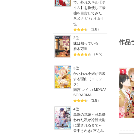
で、外れスキル【テ
イム】を駆使して最
強を目指してみた
八又ナガト
/
月山可
也
（3.8）
2位
作品
妹は知っている
雁木万里
（4.5）
3位
かたわれ令嬢が男装
する理由（コミッ
ク）
雨宮 レイ．
/
MONA
/
SORAJIMA
（3.8）
4位
黒妖の花嫁～忌み嫌
われた私が冷酷大尉
に愛されるまで～
音中さわき
/
宮之み