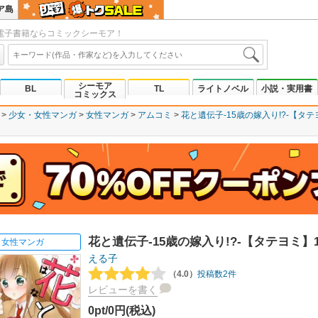
ア島
電子書籍ならコミックシーモア！
シーモア
BL
TL
ライトノベル
小説・実用書
コミックス
少女・女性マンガ
女性マンガ
アムコミ
花と遺伝子-15歳の嫁入り!?-【タ
花と遺伝子-15歳の嫁入り!?-【タテヨミ】
女性マンガ
える子
（4.0）
投稿数2件
レビューを書く
0pt/0円(税込)