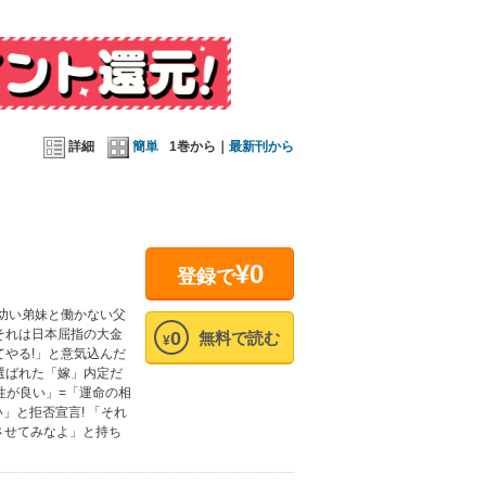
詳細
簡単
1巻から｜
最新刊から
¥0
登録で
。幼い弟妹と働かない父
それは日本屈指の大金
0
無料で読む
¥
やる!」と意気込んだ
選ばれた「嫁」内定だ
性が良い」=「運命の相
」と拒否宣言! 「それ
させてみなよ」と持ち