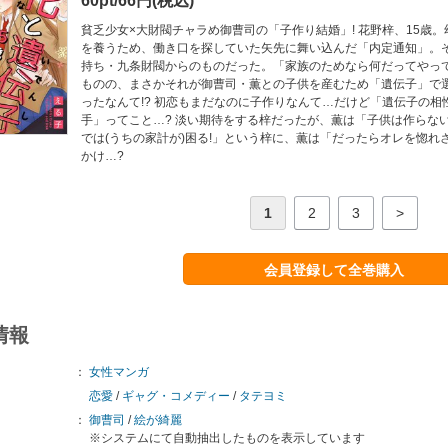
60pt/66円(税込)
貧乏少女×大財閥チャラめ御曹司の「子作り結婚」! 花野梓、15歳
を養うため、働き口を探していた矢先に舞い込んだ「内定通知」。
持ち・九条財閥からのものだった。「家族のためなら何だってやって
ものの、まさかそれが御曹司・薫との子供を産むため「遺伝子」で
ったなんて!? 初恋もまだなのに子作りなんて…だけど「遺伝子の相
手」ってこと…? 淡い期待をする梓だったが、薫は「子供は作らない
では(うちの家計が)困る!」という梓に、薫は「だったらオレを惚れ
かけ…?
1
2
3
>
会員登録して全巻購入
情報
：
女性マンガ
恋愛
/
ギャグ・コメディー
/
タテヨミ
：
御曹司
/
絵が綺麗
※システムにて自動抽出したものを表示しています