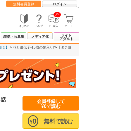
無料会員登録
ログイン
UP!
はじめて
ヘルプ
PT購入
カート
ライト
雑誌・写真集
メディア化
アダルト
テヨミ】
花と遺伝子-15歳の嫁入り!?-【タテヨ
1話
会員登録して
¥0で読む
0
無料で読む
¥