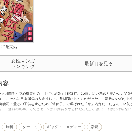
24巻完結
女性マンガ
最新刊を見る
ランキング
内容
×大財閥チャラめ御曹司の「子作り結婚」! 花野梓、15歳。幼い弟妹と働かない父
知」。それは日本屈指の大金持ち・九条財閥からのものだった。「家族のためなら何
御曹司・薫との子供を産むため「遺伝子」で選ばれた「嫁」内定だったなんて!? 
」=「運命の相手」ってこと…? 淡い期待をする梓だったが、薫は「子供は作らない」
、薫は「だったらオレを惚れさせてみなよ」と持ちかけ…?
無料
タテヨミ
ギャグ・コメディー
恋愛