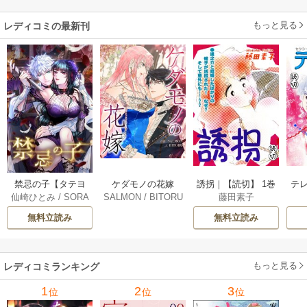
き】
もっと見る
レディコミの最新刊
ケダモノの花嫁
禁忌の子【タテヨ
誘拐｜【読切】 1巻
テ
SALMON
/
BITORU
仙崎ひとみ
/
SORA
藤田素子
［完全版］【タテ
ミ】 120巻
/
REDICE STUDIO
JIMA
ヨミ】 72巻
無料立読み
無料立読み
もっと見る
レディコミランキング
1
2
3
位
位
位