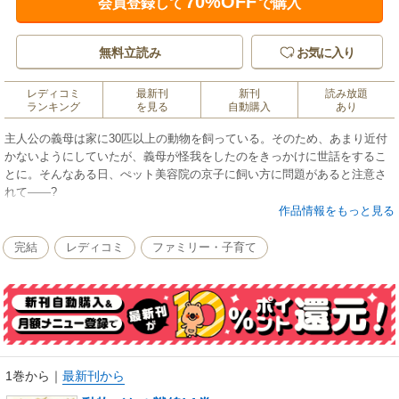
70%OFF
会員登録して
で購入
無料立読み
お気に入り
レディコミ
最新刊
新刊
読み放題
ランキング
を見る
自動購入
あり
主人公の義母は家に30匹以上の動物を飼っている。そのため、あまり近付
かないようにしていたが、義母が怪我をしたのをきっかけに世話をするこ
とに。そんなある日、ぺット美容院の京子に飼い方に問題があると注意さ
れて――?
作品情報をもっと見る
完結
レディコミ
ファミリー・子育て
1巻から
｜
最新刊から