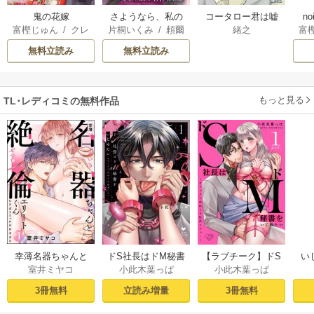
鬼の花嫁
さようなら、私の
コータロー君は嘘
n
富樫じゅん
/
クレ
片桐いくみ
/
頼爾
緒之
富
冷遇生活 ～パーテ
つき【タテヨミ】
ハ
ィーで声をかけて
無料立読み
無料立読み
きたのがヤバい男
だった件
もっと見る
TL･レディコミの無料作品
幸薄名器ちゃんと
ドS社長はドM秘書
【ラブチーク】ドS
い
室井ミヤコ
小此木葉っぱ
小此木葉っぱ
絶倫エリートくん
をいじめたい～オ
社長はドM秘書をい
さ
むさぼりエッチが
フィスでぬれとろ
じめたい～オフィ
ラ
3冊無料
立読み増量
3冊無料
甘すぎる（分冊
玩具レビュー～ 1
スでぬれとろ玩具
せの
版） 【第1話】
【電子限定漫画付
レビュー～ act.1
sod