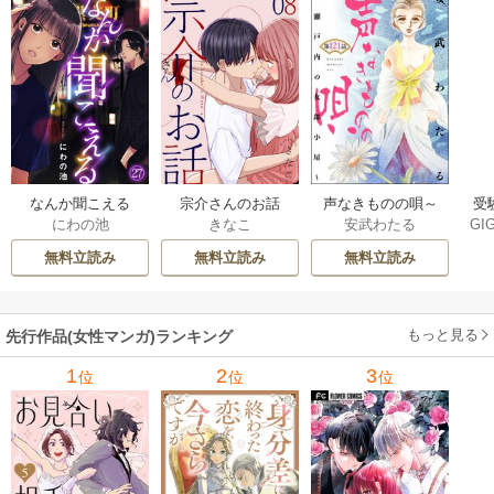
なんか聞こえる
宗介さんのお話
声なきものの唄～
受
にわの池
きなこ
安武わたる
GIG
瀬戸内の女郎小屋
火
/
～（分冊版）
ま
無料立読み
無料立読み
無料立読み
UDI
ー
もっと見る
先行作品(女性マンガ)ランキング
1
2
3
位
位
位