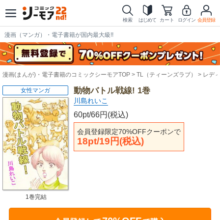
検索
はじめて
カート
ログイン
会員登録
漫画（マンガ）・電子書籍が国内最大級!!
漫画(まんが)・電子書籍のコミックシーモアTOP
TL（ティーンズラブ）
レデ
動物バトル戦線! 1巻
女性マンガ
川島れいこ
60pt/66円(税込)
会員登録限定70%OFFクーポンで
18pt/19円(税込)
1巻完結