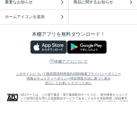
重要なお知らせ
商品に関するお知らせ
ホームアイコンを追加
本棚アプリを無料ダウンロード！
本棚アプリについて
このサイトについて
推奨環境
利用規約
ISBN検索
プライバシーポリシー
情報セキュリティーポリシー
特定商取引法に基づく表示
安心してお使いいただくために
ABJマークは、この電子書店・電子書籍配信サービスが、 著作権者からコンテ
ンツ使用許諾を得た正規版配信サービスであることを示す登録商標（登録番号
第6091713号）です。 詳しくは［ABJマーク］または［電子出版制作・流通協
議会］で検索してください。
(C)NTTソルマーレ