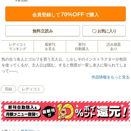
1巻完結
70%OFF
会員登録して
で購入
無料立読み
お気に入り
レディコミ
最新刊
新刊
読み放題
ランキング
を見る
自動購入
あり
気の合う友人とゴルフを習う主人公。しかしそのインストラクターが色目
を使ってくるが、主人公は阻む。すると態度が一変し友人に取られてしま
って――。
作品情報をもっと見る
完結
レディコミ