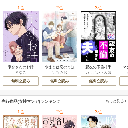
1
2
3
位
位
位
宗介さんのお話
やまとは恋のまほ
親友の不倫相手
マ
きなこ
浜谷みお
カッポレ・みほ
ろば
は、夫でした
無料立読み
無料立読み
無料立読み
もっと見る
先行作品(女性マンガ)ランキング
1
2
3
位
位
位