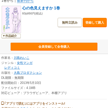
1巻から
｜
最新刊から
心の色見えますか 1巻
60pt/66円(税込)
無料立読み
登録して購入
作品紹介
会員登録して全巻購入
作家名：
川島れいこ
ジャンル：
女性マンガ
レディコミ
出版社：
大島プロダクション
DL期限：無期限
配信開始日：2013年5月10日
ファイルサイズ：4.1MB
対応ビューア：ブラウザビューア、本棚アプリ
｢アプリで読む｣にはアプリをインストール!