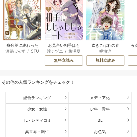
身分差に終わった
お見合い相手はも
吹きこぼれの春
夜
渡鍋ぽんず
/
STU
滝チヅエ
/
梅澤夏
鳴海涼
恋を、今さらです
じゃもじゃニート
は
DIO ZOON
子（エブリスタ）
が。
さ
無料立読み
無料立読み
その他の人気ランキングをチェック！
総合ランキング
メディア化
少女・女性
少年・青年
TL・レディコミ
BL
異世界・転生
お色気