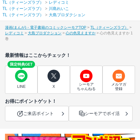
TL（ティーンズラブ）
>
レディコミ
TL（ティーンズラブ）
>
川島れいこ
TL（ティーンズラブ）
>
大島プロダクション
漫画(まんが)・電子書籍のコミックシーモアTOP
TL（ティーンズラブ）
レディコミ
大島プロダクション
心の色見えますか
心の色見えますか 1
巻
最新情報はここからチェック！
限定特典GET
シーモア
メルマガ
LINE
X
ちゃんねる
登録
お得にポイントゲット！
ご来店ポイント
シーモアでポイ活