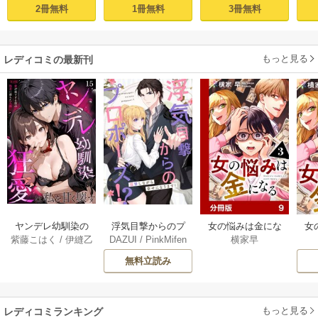
れた世界で溺愛魔
べてを奪い尽くし
沼にハメたがる。 1
が
2冊無料
1冊無料
3冊無料
術師から逃げられ
たい。【コミック
ない～転生悪役令
ス版/電子限定描き
嬢フィリエラの困
下ろし漫画付き】 1
もっと見る
レディコミの最新刊
惑～ act.1
巻
ヤンデレ幼馴染の
浮気目撃からのプ
女の悩みは金にな
女
紫藤こはく
/
伊縫乙
DAZUI
/
PinkMifen
横家早
狂愛は私を甘く壊
ロポーズ！？～復
る【分冊版】 1-9巻
す ～愛が重すぎる
讐しながら幸せに
無料立読み
彼の執着に満ちた
なります！～ 54巻
花園～ R18版【タ
テヨミ】 15巻
もっと見る
レディコミランキング