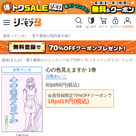
検索
はじめて
カート
ログイン
会員登録
漫画（マンガ）・電子書籍が国内最大級!!
漫画(まんが)・電子書籍のコミックシーモアTOP
TL（ティーンズラブ）
レデ
心の色見えますか 1巻
女性マンガ
川島れいこ
60pt/66円(税込)
会員登録限定70%OFFクーポンで
18pt/19円(税込)