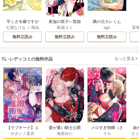
芋くさ令嬢ですが
夜伽の双子―贄姫
隣の元カレくん
七浦なりな
/
桜あ
島袋ユミ
ago
富
悪役令息を助けた
は二人の王子に愛
げは
/
くろでこ
ら気に入られまし
される―
無料立読み
無料立読み
無料立読み
た
もっと見る
TL･レディコミの無料作品
【ラブチーク】エ
愛が重い騎士公爵
メロすぎ朔椰（さ
姫
やさい
/
黒衣
海原ゆた
ラカ
さ
ッチな倫理観の壊
は、追放令嬢のす
くや）くんは私を