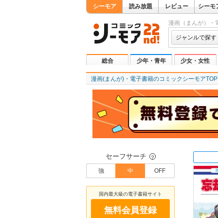
シーモア
読み放題
レビュー
シーモ
漫画（まんが）・
ジャンルで探す
総合
少年・青年
少女・女性
漫画(まんが)・電子書籍のコミックシーモアTOP
セーフサーチ
？
強
中
OFF
国内最大級の電子書籍サイト
無料会員登録