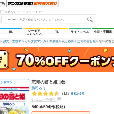
ア島
電子書籍ならコミックシーモア！
シーモア
BL
TL
ライトノベル
小説・実用書
コミックス
少女・女性マンガ
少女マンガ
白泉社
花とゆめ
忘却の首と姫
忘却の首と
忘却の首と姫 1巻
少女マンガ
惣司ろう
（4.8）
投稿数6件
レビューを書く
540pt/594円(税込)