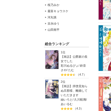
桜乃みか
最富キョウスケ
河丸慎
吉永ゆう
山田南平
総合ランキング
1位
【単話】公爵家の長
女でした
彩川ぬるぴょ
/
鈴音
さや
/
たむ
（4.7）
2位
【単話】拝啓見知ら
ぬ旦那様、離婚して
いただきます
紬いろと
/
久川航璃
/
あいるむ
（4.3）