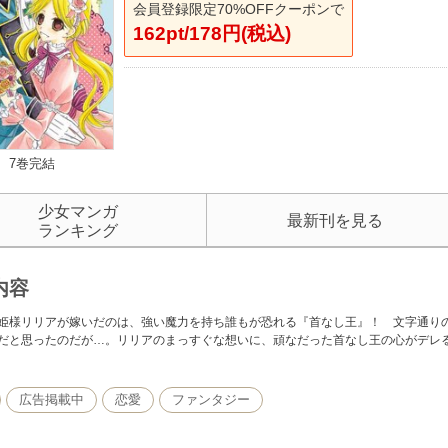
会員登録限定70%OFFクーポンで
162pt/178円(税込)
7巻完結
少女マンガ
最新刊を見る
ランキング
内容
姫様リリアが嫁いだのは、強い魔力を持ち誰もが恐れる『首なし王』！ 文字通りの
だと思ったのだが…。リリアのまっすぐな想いに、頑なだった首なし王の心がデレる
広告掲載中
恋愛
ファンタジー