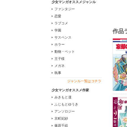
少女マンガオススメジャンル
ファンタジー
恋愛
ラブコメ
作品
学園
サスペンス
ホラー
動物・ペット
王子様
メガネ
執事
ジャンル一覧はコチラ
少女マンガオススメ作家
みきもと凜
ふじもとゆうき
アンソロジー
京町妃紗
篠原千絵