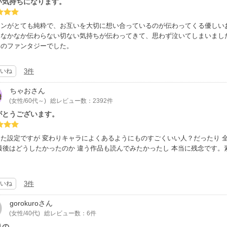
い気持ちになります。
インがとても純粋で、お互いを大切に想い合っているのが伝わってくる優しい
、なかなか伝わらない切ない気持ちが伝わってきて、思わず泣いてしまいまし
じのファンタジーでした。
いね
3件
ちゃお
さん
(女性/60代～)
総レビュー数：2392件
がとうございます。
た設定ですが 変わりキャラによくあるようにものすごくいい人？だったり 
最後はどうしたかったのか 違う作品も読んでみたかったし 本当に残念です
いね
3件
gorokuro
さん
(女性/40代)
総レビュー数：6件
りの