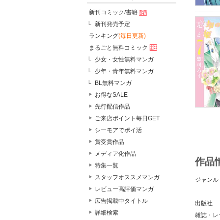
新刊コミック/書籍
新刊発売予定
ランキング
(毎日更新)
まるごと無料コミック
少女・女性無料マンガ
少年・青年無料マンガ
BL無料マンガ
お得なSALE
先行配信作品
ご来店ポイント毎日GET
シーモアでポイ活
賞受賞作品
メディア化作品
作品
特集一覧
スタッフオススメマンガ
ジャンル
レビュー高評価マンガ
広告掲載中タイトル
出版社
詳細検索
雑誌・レ