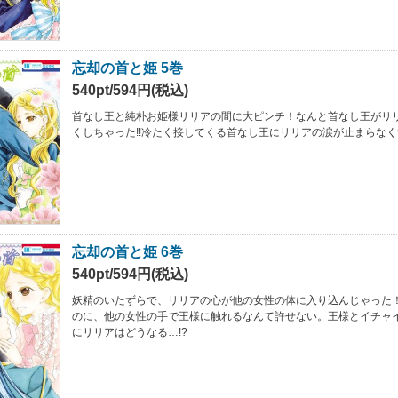
忘却の首と姫 5巻
540pt/594円(税込)
首なし王と純朴お姫様リリアの間に大ピンチ！なんと首なし王がリ
くしちゃった!!冷たく接してくる首なし王にリリアの涙が止まらなくて
忘却の首と姫 6巻
540pt/594円(税込)
妖精のいたずらで、リリアの心が他の女性の体に入り込んじゃった
のに、他の女性の手で王様に触れるなんて許せない。王様とイチャ
にリリアはどうなる…!?