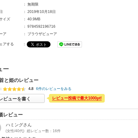
：
無期限
日
：
2019年10月18日
サイズ
：
40.9MB
：
9784592196716
ーア
：
ブラウザビューア
ェアする
：
ュー
首と姫のレビュー
：
4.8
6件のレビューをみる
レビュー投稿で最大1000pt!
レビューを書く
価レビュー
ハミング
さん
(女性/40代)
総レビュー数：16件