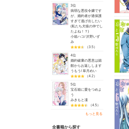
3位
病弱な悪役令嬢です
が、婚約者が過保護
すぎて逃げ出したい
(私たち犬猿の仲でし
たよね！？)
小箱ハコ
/
沢野いず
み
（3.5）
4位
婚約破棄の悪意は娼
館からお返しします
うもう
/
皐月めい
（4.2）
5位
宝石箱に愛をつめよ
う
みきもと凜
（4.5）
もっと見る
全書籍から探す