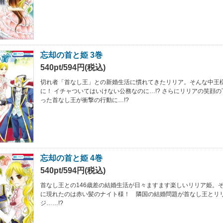
忘却の首と姫 3巻
540pt/594円(税込)
切れ者「首なし王」との新婚生活に慣れてきたリリア。そんな中王
に！ イチャついてはいけない公務なのに…!? さらにリリアの笑顔
った首なし王が衝撃の行動に…!?
忘却の首と姫 4巻
540pt/594円(税込)
首なし王との146歳差の結婚生活が日々ますます楽しいリリア姫。
に現れたのは赤い髪のナイト様！ 隣国の結婚問題が首なし王とリ
ジ……!?