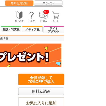
無料会員登録
ログイン
UP!
はじめて
ヘルプ
PT購入
カート
ライト
雑誌・写真集
メディア化
アダルト
姫 1巻
会員登録して
70%OFFで購入
お気に入りに追加