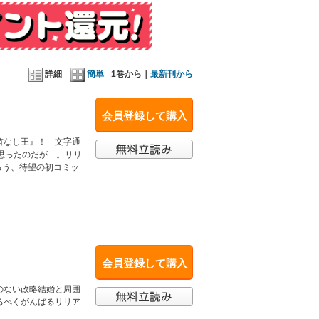
詳細
簡単
1巻から｜
最新刊から
会員登録して購入
首なし王』！ 文字通
思ったのだが…。リリ
ろう、待望の初コミッ
会員登録して購入
のない政略結婚と周囲
るべくがんばるリリア