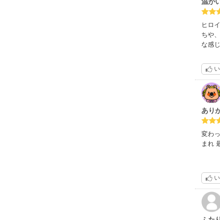
温か
ヒロ
ちや
な感
い
あり
変わっ
まれ 
い
ふた