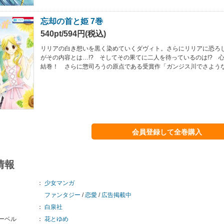
忘却の首と姫 7巻
540pt/594円(税込)
リリアの白き想いを黒く染めていくダヴィト。さらにリリアに恐ろ
がその内容とは…!? そしてその果てに二人を待っているのは!? 
結巻！ さらに惣司ろうの原点である受賞作「ガンジス川でさよう
会員登録して全巻購入
情報
：
少女マンガ
ファンタジー
/
恋愛
/
広告掲載中
：
白泉社
ーベル
：
花とゆめ