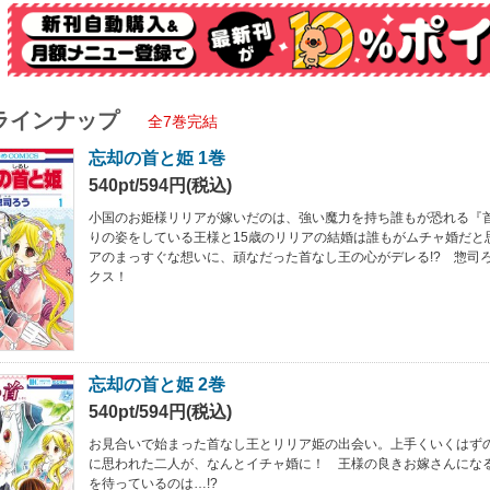
ラインナップ
全7巻完結
忘却の首と姫 1巻
540pt/594円(税込)
小国のお姫様リリアが嫁いだのは、強い魔力を持ち誰もが恐れる『
りの姿をしている王様と15歳のリリアの結婚は誰もがムチャ婚だと
アのまっすぐな想いに、頑なだった首なし王の心がデレる!? 惣司
クス！
忘却の首と姫 2巻
540pt/594円(税込)
お見合いで始まった首なし王とリリア姫の出会い。上手くいくはず
に思われた二人が、なんとイチャ婚に！ 王様の良きお嫁さんにな
を待っているのは…!?