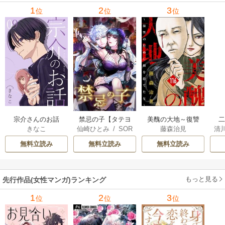
1
2
3
位
位
位
宗介さんのお話
禁忌の子【タテヨ
美醜の大地～復讐
きなこ
仙崎ひとみ
/
SOR
藤森治見
清
ミ】
のために顔を捨て
は
AJIMA
さ
た女～（分冊版）
無料立読み
無料立読み
無料立読み
もっと見る
先行作品(女性マンガ)ランキング
1
2
3
位
位
位