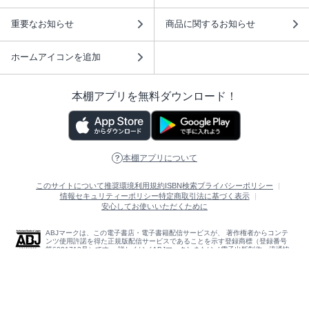
重要なお知らせ
商品に関するお知らせ
ホームアイコンを追加
本棚アプリを無料ダウンロード！
本棚アプリについて
このサイトについて
推奨環境
利用規約
ISBN検索
プライバシーポリシー
情報セキュリティーポリシー
特定商取引法に基づく表示
安心してお使いいただくために
ABJマークは、この電子書店・電子書籍配信サービスが、 著作権者からコンテ
ンツ使用許諾を得た正規版配信サービスであることを示す登録商標（登録番号
第6091713号）です。 詳しくは［ABJマーク］または［電子出版制作・流通協
議会］で検索してください。
(C)NTTソルマーレ