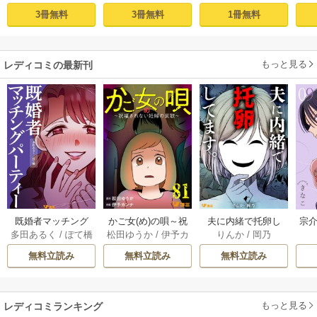
aaka
隣人後輩くんのイ
快楽、閨に響くは
塩対応の旦那様は
す
3冊無料
3冊無料
1冊無料
キすぎた執着にハ
乱れ声― 1巻
毎晩寝たふりをし
まけ
メ堕とされる～ 1巻
た私をおかずに…
(1)
もっと見る
レディコミの最新刊
既婚者マッチング
かご女(め)の唄～祝
夫に内緒で托卵し
宗介
多田あるく
/
ぽて橋
松田ゆうか
/
伊予カ
りんか
/
岡乃
パーティー 13巻
福されない妊婦の
てます。 10巻
ンナ
哀歌～ 80-81巻
無料立読み
無料立読み
無料立読み
もっと見る
レディコミランキング