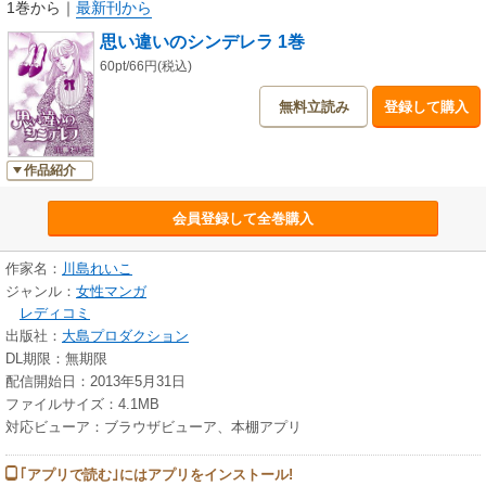
1巻から
｜
最新刊から
思い違いのシンデレラ 1巻
60pt/66円(税込)
無料立読み
登録して購入
作品紹介
会員登録して全巻購入
作家名：
川島れいこ
ジャンル：
女性マンガ
レディコミ
出版社：
大島プロダクション
DL期限：無期限
配信開始日：2013年5月31日
ファイルサイズ：4.1MB
対応ビューア：ブラウザビューア、本棚アプリ
｢アプリで読む｣にはアプリをインストール!