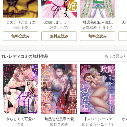
ミステリと言う勿
結婚しましょう、
後宮茶妃伝～寵妃
天
田村由美
宮園いづみ
唐澤和希
/
井山く
れ
恋する前に
は愛より茶が欲し
らげ
い～
無料立読み
無料立読み
無料立読み
もっと見る
TL･レディコミの無料作品
やらしくて可愛い
無慈悲な皇帝の愛
【スパイシーレデ
オ
ウル
蜜野このみ
めたる☆ハニィ
/
Y
俺の凛ちゃん。～
玩寵妃―おわらぬ
ィ】政略結婚した
毎