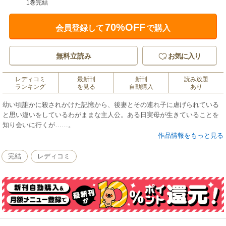
1巻完結
70%OFF
会員登録して
で購入
無料立読み
お気に入り
レディコミ
最新刊
新刊
読み放題
ランキング
を見る
自動購入
あり
幼い頃誰かに殺されかけた記憶から、後妻とその連れ子に虐げられている
と思い違いをしているわがままな主人公。ある日実母が生きていることを
知り会いに行くが……。
作品情報をもっと見る
完結
レディコミ