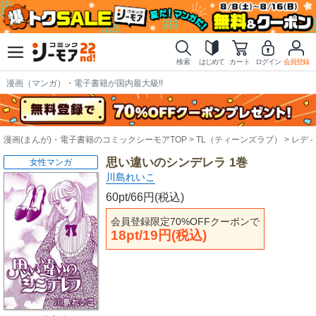
検索
はじめて
カート
ログイン
会員登録
漫画（マンガ）・電子書籍が国内最大級!!
漫画(まんが)・電子書籍のコミックシーモアTOP
TL（ティーンズラブ）
レデ
思い違いのシンデレラ 1巻
女性マンガ
川島れいこ
60pt/66円(税込)
会員登録限定70%OFFクーポンで
18pt/19円(税込)