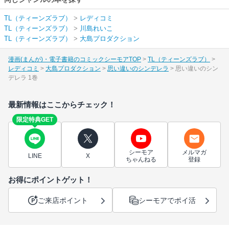
TL（ティーンズラブ）
>
レディコミ
TL（ティーンズラブ）
>
川島れいこ
TL（ティーンズラブ）
>
大島プロダクション
漫画(まんが)・電子書籍のコミックシーモアTOP
TL（ティーンズラブ）
レディコミ
大島プロダクション
思い違いのシンデレラ
思い違いのシン
デレラ 1巻
最新情報はここからチェック！
限定特典GET
シーモア
メルマガ
LINE
X
ちゃんねる
登録
お得にポイントゲット！
ご来店ポイント
シーモアでポイ活