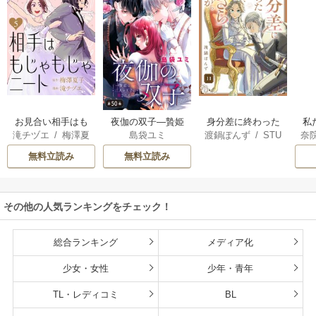
お見合い相手はも
夜伽の双子―贄姫
身分差に終わった
私
滝チヅエ
/
梅澤夏
島袋ユミ
渡鍋ぽんず
/
STU
奈
じゃもじゃニート
は二人の王子に愛
恋を、今さらです
せ
子（エブリスタ）
DIO ZOON
される―【マイク
が。
し
無料立読み
無料立読み
ロ】
命
その他の人気ランキングをチェック！
総合ランキング
メディア化
少女・女性
少年・青年
TL・レディコミ
BL