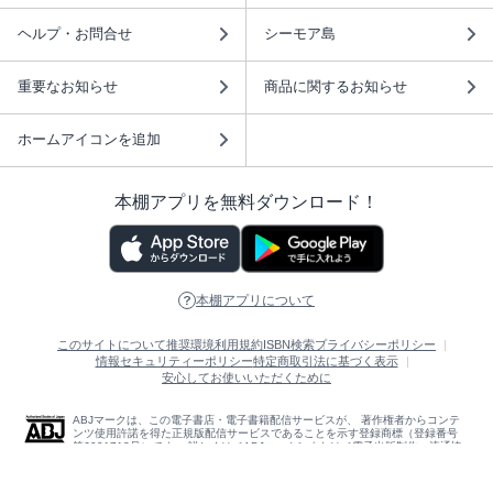
ヘルプ・お問合せ
シーモア島
重要なお知らせ
商品に関するお知らせ
ホームアイコンを追加
本棚アプリを無料ダウンロード！
本棚アプリについて
このサイトについて
推奨環境
利用規約
ISBN検索
プライバシーポリシー
情報セキュリティーポリシー
特定商取引法に基づく表示
安心してお使いいただくために
ABJマークは、この電子書店・電子書籍配信サービスが、 著作権者からコンテ
ンツ使用許諾を得た正規版配信サービスであることを示す登録商標（登録番号
第6091713号）です。 詳しくは［ABJマーク］または［電子出版制作・流通協
議会］で検索してください。