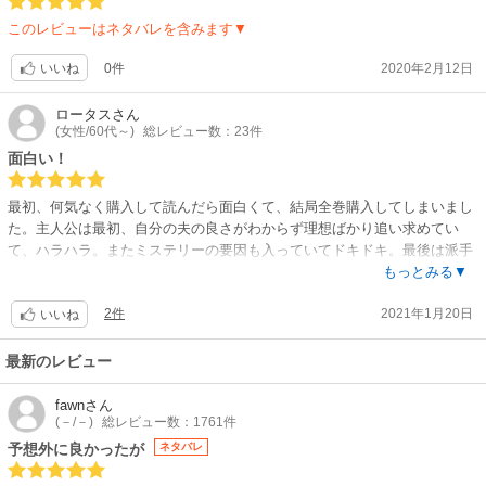
このレビューはネタバレを含みます▼
0件
2020年2月12日
いいね
ロータス
さん
(女性/60代～)
総レビュー数：23件
面白い！
最初、何気なく購入して読んだら面白くて、結局全巻購入してしまいまし
た。主人公は最初、自分の夫の良さがわからず理想ばかり追い求めてい
て、ハラハラ。またミステリーの要因も入っていてドキドキ。最後は派手
にドッキドキしましたが、キレイに着地できて一安心しました。
もっとみる▼
2件
2021年1月20日
いいね
最新のレビュー
fawn
さん
(－/－)
総レビュー数：1761件
予想外に良かったが
ネタバレ