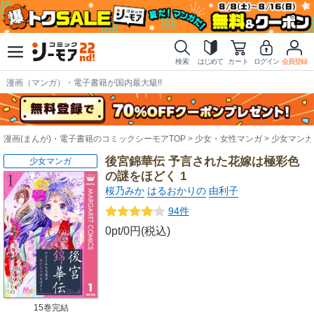
検索
はじめて
カート
ログイン
会員登録
漫画（マンガ）・電子書籍が国内最大級!!
漫画(まんが)・電子書籍のコミックシーモアTOP
少女・女性マンガ
少女マンガ
後宮錦華伝 予言された花嫁は極彩色
少女マンガ
の謎をほどく 1
桜乃みか
はるおかりの
由利子
94件
0pt/0円(税込)
15巻完結