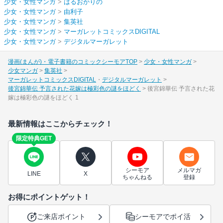
少女・女性マンガ
>
はるおかりの
少女・女性マンガ
>
由利子
少女・女性マンガ
>
集英社
少女・女性マンガ
>
マーガレットコミックスDIGITAL
少女・女性マンガ
>
デジタルマーガレット
漫画(まんが)・電子書籍のコミックシーモアTOP
少女・女性マンガ
少女マンガ
集英社
マーガレットコミックスDIGITAL
デジタルマーガレット
後宮錦華伝 予言された花嫁は極彩色の謎をほどく
後宮錦華伝 予言された花
嫁は極彩色の謎をほどく 1
最新情報はここからチェック！
限定特典GET
シーモア
メルマガ
LINE
X
ちゃんねる
登録
お得にポイントゲット！
ご来店ポイント
シーモアでポイ活