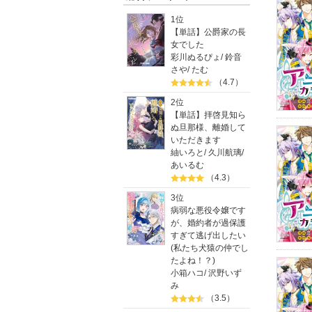
1位
【単話】公爵家の長
女でした
彩川ぬるぴょ
/
鈴音
さや
/
たむ
（4.7）
2位
【単話】拝啓見知ら
ぬ旦那様、離婚して
いただきます
紬いろと
/
久川航璃
/
あいるむ
（4.3）
3位
病弱な悪役令嬢です
が、婚約者が過保護
すぎて逃げ出したい
(私たち犬猿の仲でし
たよね！？)
小箱ハコ
/
沢野いず
み
（3.5）