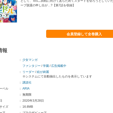
として、ToS二回戦に向けてあらためてスタートを切ろうとしてい
ープ脱退の申し出が…?【第7話を収録】
会員登録して全巻購入
情報
：
少女マンガ
ファンタジー
/
学園
/
広告掲載中
：
リーダー
/
絵が綺麗
※システムにて自動抽出したものを表示しています
：
講談社
ーベル
：
ARIA
：
無期限
日
：
2020年3月28日
サイズ
：
16.8MB
ーア
：
ブラウザビューア