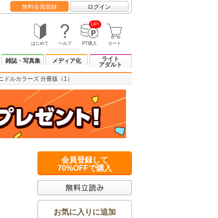
無料会員登録
ログイン
UP!
はじめて
ヘルプ
PT購入
カート
ライト
雑誌・写真集
メディア化
アダルト
ニドルカラーズ 分冊版（1）
会員登録して
70%OFFで購入
お気に入りに追加