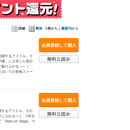
詳細
簡単
1巻から｜
最新刊から
会員登録して購入
活躍するアイドル、そ
学園」に入学した朝日
て駆け上がる――！
り泣いての青春ストー
会員登録して購入
躍するアイドル、それ
手に入れるべく、2年生
s on Stage」で