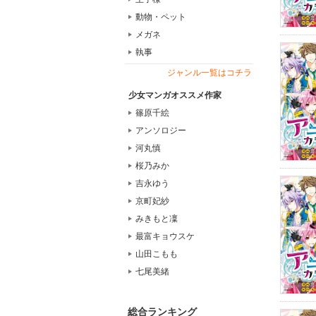
動物・ペット
メガネ
執事
ジャンル一覧はコチラ
少女マンガオススメ作家
篠原千絵
アンソロジー
河丸慎
桜乃みか
吉永ゆう
京町妃紗
みきもと凜
最富キョウスケ
山田こもも
七尾美緒
総合ランキング