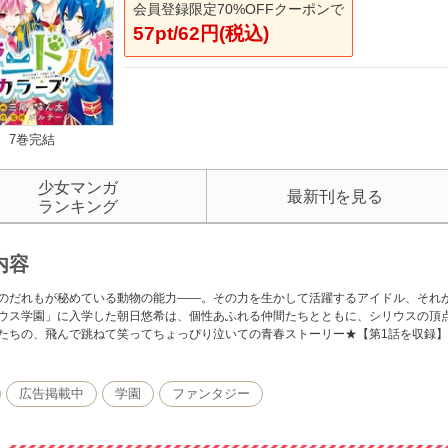
会員登録限定70%OFFクーポンで
57pt/62円(税込)
7巻完結
少女マンガ
最新刊を見る
ランキング
内容
のだれもが秘めている動物の能力――。その力を生かして活躍するアイドル、それ
ウス学園」に入学した朝日悠希は、個性あふれる仲間たちとともに、シリウスの頂
たちの、飛んで跳ねて笑ってちょっぴり泣いての青春ストーリー★【第1話を収録】
広告掲載中
学園
ファンタジー