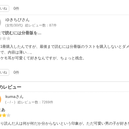
いね
0件
ゆきちぴ
さん
(女性/30代)
総レビュー数：87件
まで読むには分冊版を…
に1冊購入したんですが、最後まで読むには分冊版のラストを購入しないとダ
ので、内容は薄い…。
はケモ耳が可愛くて好きなんですが、ちょっと残念。
いね
0件
のレビュー
kuma
さん
(－/－)
総レビュー数：7269件
まあ
なり読んだ人は何が何だか分からないという印象が。ただ可愛い男の子が好き