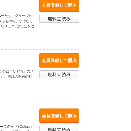
会員登録して購入
バーたち。グループの
みるものの、すげなく
になり…？【第5話を収
会員登録して購入
『Clarity』のメ
ty』。波乱の合宿の行
会員登録して購入
名を『7Colors』