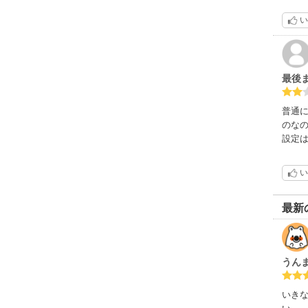
い
最後
普通
のな
設定
い
最新
うん
いき