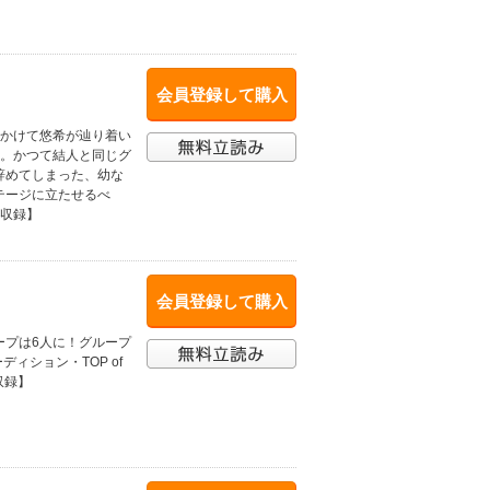
会員登録して購入
いかけて悠希が辿り着い
う。かつて結人と同じグ
辞めてしまった、幼な
テージに立たせるべ
を収録】
会員登録して購入
ープは6人に！グループ
ィション・TOP of
収録】