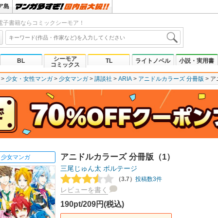
ア島
電子書籍ならコミックシーモア！
シーモア
BL
TL
ライトノベル
小説・実用書
コミックス
少女・女性マンガ
少女マンガ
講談社
ARIA
アニドルカラーズ 分冊版
ア
アニドルカラーズ 分冊版（1）
少女マンガ
三尾じゅん太
ボルテージ
（3.7）
投稿数3件
レビューを書く
190pt/209円(税込)