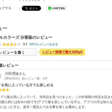
ェアする
：
ュー
ルカラーズ 分冊版のレビュー
：
3.7
3件のレビューをみる
レビュー投稿で最大1000pt!
レビューを書く
価レビュー
川田理諭
さん
(男性/50代)
総レビュー数：1件
リを気に入っている方でも楽しめる
アプリ版を気に入っていて、当作品を見つけました。この作者様の作品を読ま
、(個人的には好みの絵です)アプリ版を楽しんでいる方も、アプリの方は知ら
気になった方も、是非一度読んでみる事を強くお薦めします。