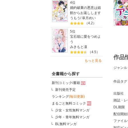
4位
婚約破棄の悪意は娼
館からお返しします
うもう
/
皐月めい
（4.2）
5位
宝石箱に愛をつめよ
う
みきもと凜
（4.5）
作品
もっと見る
ジャンル
全書籍から探す
作品タグ
新刊コミック/書籍
新刊発売予定
出版社
ランキング
(毎日更新)
雑誌・レ
まるごと無料コミック
DL期限
少女・女性無料マンガ
配信開始
少年・青年無料マンガ
ファイル
BL無料マンガ
対応ビュ