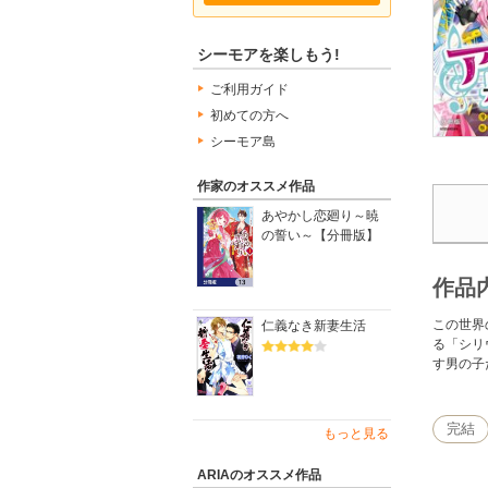
シーモアを楽しもう!
ご利用ガイド
初めての方へ
シーモア島
作家のオススメ作品
あやかし恋廻り～暁
の誓い～【分冊版】
作品
この世界
仁義なき新妻生活
る「シリ
す男の子
完結
もっと見る
ARIAのオススメ作品