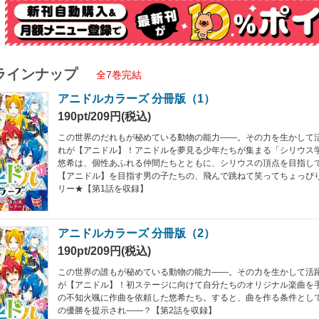
ラインナップ
全7巻完結
アニドルカラーズ 分冊版（1）
190pt/209円(税込)
この世界のだれもが秘めている動物の能力――。その力を生かして
れが【アニドル】！アニドルを夢見る少年たちが集まる「シリウス
悠希は、個性あふれる仲間たちとともに、シリウスの頂点を目指し
【アニドル】を目指す男の子たちの、飛んで跳ねて笑ってちょっぴ
リー★【第1話を収録】
アニドルカラーズ 分冊版（2）
190pt/209円(税込)
この世界の誰もが秘めている動物の能力――。その力を生かして活
が【アニドル】！初ステージに向けて自分たちのオリジナル楽曲を
の不知火颯に作曲を依頼した悠希たち。すると、曲を作る条件として「Star
の優勝を提示され――？【第2話を収録】