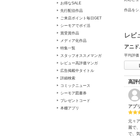
お得なSALE
作品をシ
先行配信作品
ご来店ポイント毎日GET
シーモアでポイ活
賞受賞作品
レビ
メディア化作品
アニド
特集一覧
平均評価
スタッフオススメマンガ
レビュー高評価マンガ
広告掲載中タイトル
詳細検索
高評
コミックニュース
シーモア図書券
プレゼントコード
アプ
本棚アプリ
元々
麗で
で、