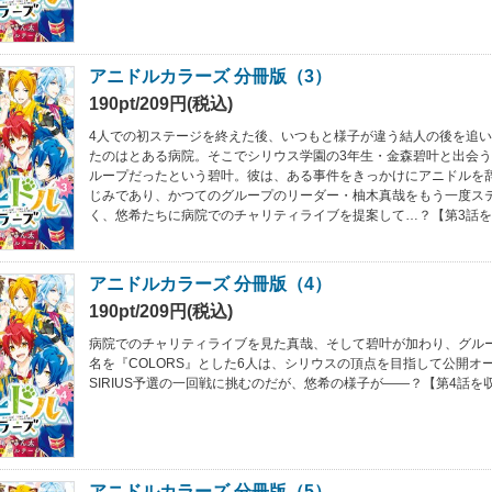
アニドルカラーズ 分冊版（3）
190pt/209円(税込)
4人での初ステージを終えた後、いつもと様子が違う結人の後を追
たのはとある病院。そこでシリウス学園の3年生・金森碧叶と出会
ループだったという碧叶。彼は、ある事件をきっかけにアニドルを
じみであり、かつてのグループのリーダー・柚木真哉をもう一度ス
く、悠希たちに病院でのチャリティライブを提案して…？【第3話
アニドルカラーズ 分冊版（4）
190pt/209円(税込)
病院でのチャリティライブを見た真哉、そして碧叶が加わり、グル
名を『COLORS』とした6人は、シリウスの頂点を目指して公開オーデ
SIRIUS予選の一回戦に挑むのだが、悠希の様子が――？【第4話を
アニドルカラーズ 分冊版（5）