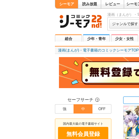
シーモア
読み放題
レビュー
シーモ
漫画（まんが）・
ジャンルで探す
総合
少年・青年
少女・女性
漫画(まんが)・電子書籍のコミックシーモアTOP
セーフサーチ
？
強
中
OFF
国内最大級の電子書籍サイト
無料会員登録