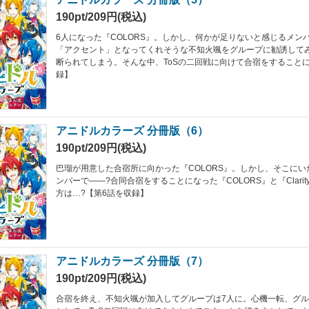
190pt/209円(税込)
6人になった『COLORS』。しかし、何かが足りないと感じるメン
「アクセント」となってくれそうな不知火颯をグループに勧誘して
断られてしまう。そんな中、ToSの二回戦に向けて合宿をすること
録】
アニドルカラーズ 分冊版（6）
190pt/209円(税込)
巴瑠が用意した合宿所に向かった『COLORS』。しかし、そこにいたのは
ンバーで――?合同合宿をすることになった『COLORS』と『Clari
方は…?【第6話を収録】
アニドルカラーズ 分冊版（7）
190pt/209円(税込)
合宿を終え、不知火颯が加入してグループは7人に。心機一転、グループ