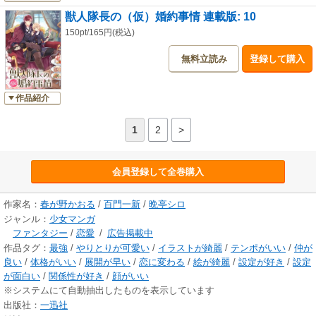
獣人隊長の（仮）婚約事情 連載版: 10
150pt/165円(税込)
無料立読み
登録して購入
作品紹介
1
2
>
会員登録して全巻購入
作家名：
春が野かおる
/
百門一新
/
晩亭シロ
ジャンル：
少女マンガ
ファンタジー
/
恋愛
/
広告掲載中
作品タグ：
最強
/
やりとりが可愛い
/
イラストが綺麗
/
テンポがいい
/
仲が
良い
/
体格がいい
/
展開が早い
/
恋に変わる
/
絵が綺麗
/
設定が好き
/
設定
が面白い
/
関係性が好き
/
顔がいい
※システムにて自動抽出したものを表示しています
出版社：
一迅社