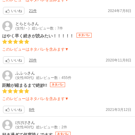
21件
2024年7月8日
いいね
とらとら
さん
(女性/－)
総レビュー数：7件
はやく早く続きが読みたい！！！！！
ネタバレ
このレビューはネタバレを含みます▼
20件
2020年11月8日
いいね
ふふっ
さん
(女性/40代)
総レビュー数：455件
距離が縮まるまで絶妙!!
ネタバレ
このレビューはネタバレを含みます▼
8件
2021年3月12日
いいね
けけけ
さん
(女性/40代)
総レビュー数：2件
好き過ぎて何度読んでます
ネタバレ