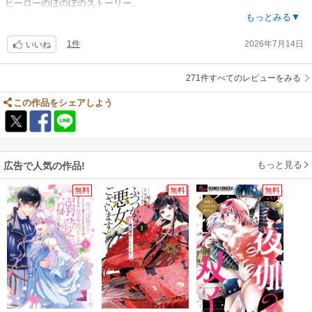
ヒーローのほのぼのストーリー。
犬猿→友達→恋人？→番なれるのか？
もっとみる▼
1件
2026年7月14日
早く続きが、出ることを所望します！
いいね
271件すべてのレビューをみる
この作品をシェアしよう
もっと見る
広告で人気の作品!
無料
無料
無料