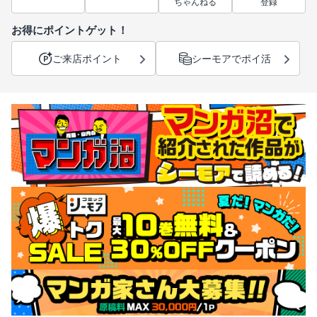
ちゃんねる
登録
お得にポイントゲット！
ご来店ポイント
シーモアでポイ活