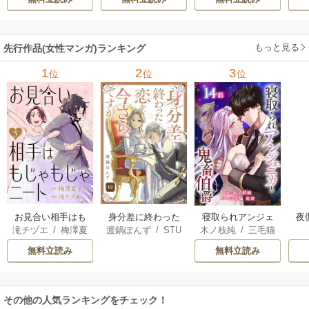
トな職場です～
もっと見る
先行作品(女性マンガ)ランキング
1
2
3
位
位
位
お見合い相手はも
身分差に終わった
夜
寝取られアンジェ
滝チヅエ
/
梅澤夏
渡鍋ぽんず
/
STU
木ノ枝純
/
三毛猫
じゃもじゃニート
恋を、今さらです
は
ニカと鬼畜伯爵
子（エブリスタ）
DIO ZOON
寅次
が。
さ
［ばら売り］
無料立読み
無料立読み
その他の人気ランキングをチェック！