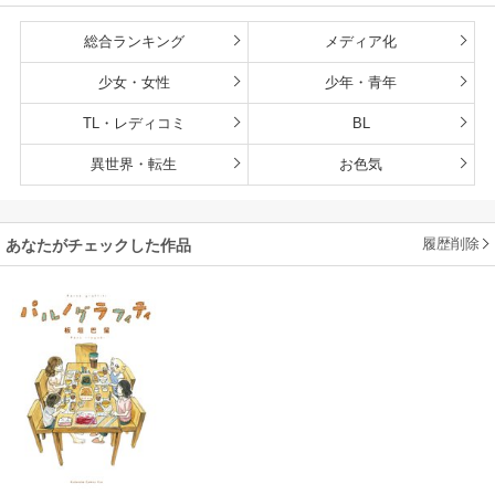
総合ランキング
メディア化
少女・女性
少年・青年
TL・レディコミ
BL
異世界・転生
お色気
履歴削除
あなたがチェックした作品