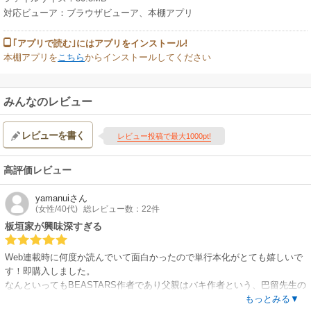
対応ビューア：ブラウザビューア、本棚アプリ
｢アプリで読む｣にはアプリをインストール!
本棚アプリを
こちら
からインストールしてください
みんなのレビュー
レビューを書く
レビュー投稿で最大1000pt!
高評価レビュー
yamanui
さん
(女性/40代)
総レビュー数：22件
板垣家が興味深すぎる
Web連載時に何度か読んでいて面白かったので単行本化がとても嬉しいで
す！即購入しました。
なんといってもBEASTARS作者であり父親はバキ作者という、巴留先生の
家族語りには興味が尽きません。(お二人の関係はかなり長いこと伏せられ
もっとみる▼