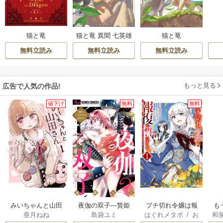
猫と竜 異聞 七英雄
猫と竜
猫と竜
の旅立ち
無料立読み
無料立読み
無料立読み
もっと見る
広告で人気の作品!
値下げ
無料
無料
みいちゃんと山田
夜伽の双子―贄姫
ブチ切れ令嬢は報
も
亜月ねね
島袋ユミ
はぐれメタボ
/
お
和
さん
は二人の王子に愛
復を誓いました。
離