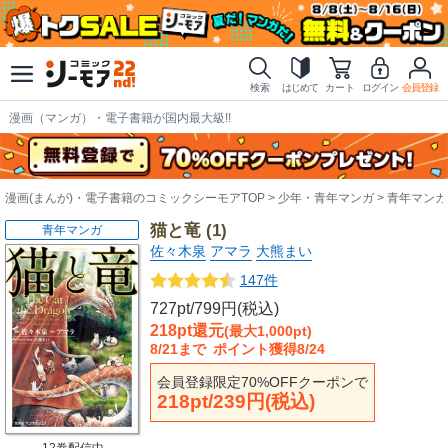
検索
はじめて
カート
ログイン
会員登録
漫画（マンガ）・電子書籍が国内最大級!!
漫画(まんが)・電子書籍のコミックシーモアTOP
少年・青年マンガ
青年マンガ
猫と竜 (1)
青年マンガ
佐々木泉
アマラ
大熊まい
147件
727pt/799円(税込)
218pt還元
(最大1,000pt)
8/21まで
ポイント獲得8/24
会員登録限定70%OFFクーポンで
218pt/239円(税込)