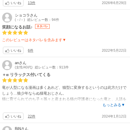
良波理沙 / 美術監督:薛平 / 色彩設計:小島真喜子 / CGディレクター:中島知
13件
2026年6月29日
いいね
奈絵 / 撮影監督:高橋賢司 / 編集:渡辺直樹 / 音楽:小畑貴裕 / 音響監督:小沼
則義
ショコラ
さん
【音楽】
(－/－)
総レビュー数：94件
OP:suis from ヨルシカ「猫日」 / ED:shallm「ただいまの場所」
笑顔になるお話♪
ネタバレ
【関連リンク】
公式サイト「猫と竜」
このレビューはネタバレを含みます▼
6件
2022年5月22日
いいね
an
さん
(女性/40代)
総レビュー数：913件
＋α リラックス付いてくる
竜が人型になる漫画は多くあれど、猫型に変身するというのは此方だけで
しょう…狼少年ならぬ猫竜おじさん。
猫に育てられてのち子々孫々と産まれる猫の守護者になった竜と、人語を
解し魔法を扱う猫(ケットシー)達の物語。そこへ友好的に関わる人との交
もっとみる▼
流ドラマもガッツリ加わります。
22件
2024年1月12日
序盤はその竜自身にまつわるストーリーが、途中から色んな猫や人間達に
いいね
スポットが向けられ群像劇の様相に。主役が毎回切り替わり、時系列も
時々飛びます。なのに纏まりがあって読みやすい仕上がり。それぞれの出
RiN
さん