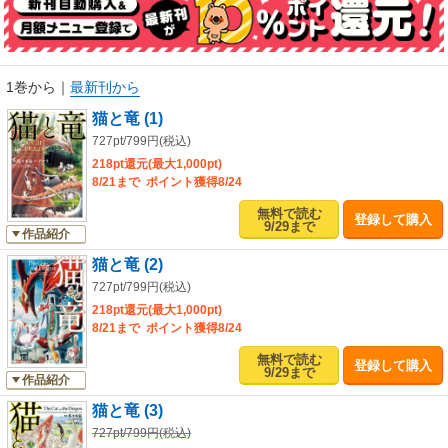
これは、猫と竜と人間の、温かくて不思議な物語。
1巻から
｜
最新刊から
猫と竜 (1)
727pt/799円(税込)
218pt還元(最大1,000pt)
8/21まで ポイント獲得8/24
無料で読む
登録して購入
9/29まで
作品紹介
猫と竜 (2)
727pt/799円(税込)
218pt還元(最大1,000pt)
8/21まで ポイント獲得8/24
無料で読む
登録して購入
9/29まで
作品紹介
猫と竜 (3)
727pt/799円(税込)