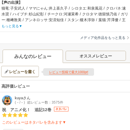
【声の出演】
猫竜:子安武人 / ママにゃん:井上喜久子 / シロタエ:和泉風花 / クロバネ:速
水奨 / ハイブチ:杉山紀彰 / チークロ:河瀬茉希 / クロタマ:徳留慎乃佑 / ガリ
ー:種﨑敦美 / アンネロッサ:安済知佳 / スタン:榎木淳弥 / 葉猫:芹澤優 / 王
子:小市眞琴 / 国王:一条和矢 / グレーターデーモン:田所陽向 / 四代目モシャ
もっと見る
モシャ:上田燿司 / ミケミケ:白砂沙帆 / モナルカ(黒):花江夏樹 / ポムポラ:麻
生智久
メディア化作品をもっと見る
【あらすじ】
深い深い、森の奥。一匹の火吹き竜が、魔法を操る猫たちと暮らしていま
す。生まれる前に実親を失ったその竜は、偶然出会った一匹の母猫によっ
オススメレビュー
みんなのレビュー
て育てられました。猫たちは、空を飛び火を噴く“ちょっと変わった猫”とし
て、竜を家族に迎え入れたのです。好奇心旺盛な森の猫たちの生き方は十
レビューを書く
猫十色。竜は母猫への恩を返すかのように、森の猫たちに寄り添い、見守
レビュー投稿で最大1000pt!
り続けます。そんな竜を猫たちは“羽のおじちゃん”と呼び、慕っています。
一方、人間は畏怖を込めて“猫竜”と呼ぶのでした……。
高評価レビュー
【制作会社】
OLM
kuya
さん
【スタッフ情報】
(－/－)
総レビュー数：3575件
原作:アマラ / キャラクター原案:大熊まい / 漫画:佐々木泉(宝島社刊)
祝 アニメ化！ 追記12巻
ネタバレ
監督:オ ジング
シリーズ構成:広田光毅 / キャラクターデザイン:西野理惠、倉員千晶 / サブ
このレビューはネタバレを含みます▼
キャラクターデザイン:黒澤浩美 / プロップデザイン:張力文 / 美術設定:伊