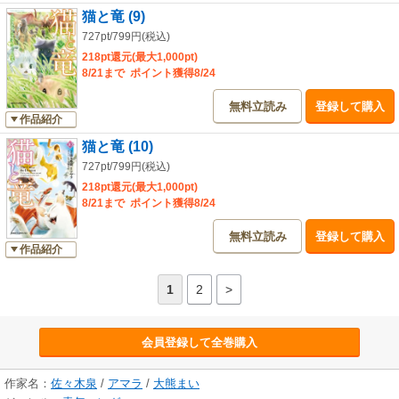
猫と竜 (9)
727pt/799円(税込)
218pt還元(最大1,000pt)
8/21まで ポイント獲得8/24
無料立読み
登録して購入
作品紹介
猫と竜 (10)
727pt/799円(税込)
218pt還元(最大1,000pt)
8/21まで ポイント獲得8/24
無料立読み
登録して購入
作品紹介
1
2
>
会員登録して全巻購入
作家名：
佐々木泉
/
アマラ
/
大熊まい