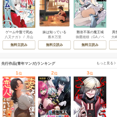
ゲーム中盤で死ぬ
妹は知っている
難攻不落の魔王城
異
八又ナガト
/
月山
雁木万里
御鷹穂積（GAノベ
大
悪役貴族に転生し
へようこそ～デバ
は
可也
ル／SBクリエイテ
Ａ
たので、外れスキ
フは不要と勇者パ
出
無料立読み
無料立読み
無料立読み
ィブ刊）
/
蚕堂j1
ル【テイム】を駆
ーティーを追い出
で
/
弓取葵
/
平石
使して最強を目指
された黒魔導士、
サ
六
/
ユウヒ
してみた
魔王軍の最高幹部
もっと見る
先行作品(青年マンガ)ランキング
に迎えられる～
1
2
3
位
位
位