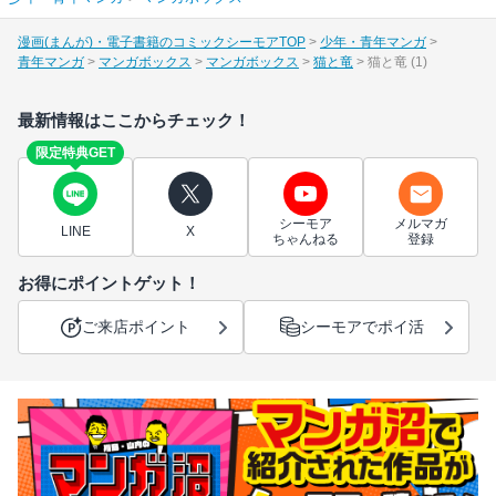
漫画(まんが)・電子書籍のコミックシーモアTOP
少年・青年マンガ
青年マンガ
マンガボックス
マンガボックス
猫と竜
猫と竜 (1)
最新情報はここからチェック！
限定特典GET
シーモア
メルマガ
LINE
X
ちゃんねる
登録
お得にポイントゲット！
ご来店ポイント
シーモアでポイ活