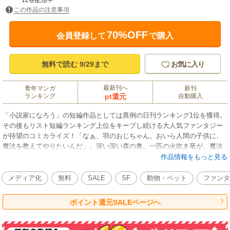
12巻配信中
この作品の注意事項
70%OFF
会員登録して
で購入
無料で読む 9/29まで
お気に入り
最新刊へ
青年マンガ
新刊
ランキング
pt還元
自動購入
「小説家になろう」の短編作品としては異例の日刊ランキング1位を獲得。
その後もリスト短編ランキング上位をキープし続ける大人気ファンタジー
が待望のコミカライズ！「なぁ、羽のおじちゃん。おいら人間の子供に、
魔法を教えてやりたいんだ」。深い深い森の奥。一匹の火吹き竜が、魔法
を操る猫たちと暮らしていた。竜は、この森で猫に育てられたのだ。竜の
作品情報をもっと見る
寿命は永い。兄弟猫はとっくに眠りに就き、その子猫が育ち、また新たな
命が生まれる。長きにわたり森の猫を守り育てる人間嫌いの竜を、猫たち
メディア化
無料
SALE
SF
動物・ペット
ファンタ
は「羽のおじちゃん」と呼び、人間は畏怖と敬意を込めて「猫竜」と呼ん
だ。森の猫は大きくなると、縄張りを求めて巣立っていく。その中には、
ポイント還元SALEページへ
人間と暮らす猫もいるのだ。冒険の旅に出た王子と、師匠の黒猫。孤児院
に住むものぐさ少女と、少女に魔法を教える白猫。冒険者ギルドの看板猫
になったのもいる。そして森では、今日も竜が子猫に狩りを教えている。