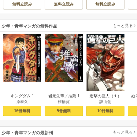
おのいも
/
昌未
される―
意
無料立読み
無料立読み
無料立読み
もっと見る
少年・青年マンガの無料作品
キングダム 1
岩元先輩ノ推薦 1
進撃の巨人（１）
ぬ
原泰久
椎橋寛
諫山創
16冊無料
5冊無料
10冊無料
もっと見る
少年・青年マンガの最新刊