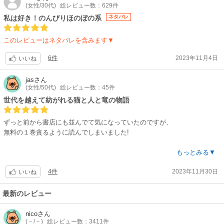
(女性/30代)
総レビュー数：629件
会いや巡り合わせ、成長性が楽しめます。
じわじわ世界観見せてくタイプの作品は大好きなので全部買いました。森
私は好き！のんびりほのぼの系
ネタバレ
に棲息する生き物がどれも可愛く、微笑ましいエピふんだんでリラックス
して読める。寝入りに最適かもしれない。
このレビューはネタバレを含みます▼
やたら人間くさい猫の面々に、最強ママにゃん、グレートデーモン兄貴、
チートな老騎士など個性豊かなキャラが大勢いらっしゃいますが…家出冒
6件
2023年11月4日
いいね
険王子×魔法の天才爆弾娘の回がいつも楽しみ 。(単話と思いきや続き物だ
った。)
jas
さん
巻数重ねるほど面白くなるやつですにゃん。
(女性/50代)
総レビュー数：45件
世代を越えて紡がれる猫と人と竜の物語
ずっと前から書店にも並んでて気になっていたのですが、
無料の１巻貪るように読んでしまいました!
猫と言ってもこの子達はケットシーと呼ばれるファンタジーならではの魔
もっとみる▼
法が使える猫さんたちで、普通の猫とは違うのですが、
4件
2023年11月30日
いいね
その佇まい、毛並み、性格、本当に猫として言うことがないというか、猫
好きとしてはもうなんて話を書くの！って思ってしまいます。
最新のレビュー
児童文学作家のロイド・アリクザンダーの『人間になりたがった猫』な
nico
さん
(－/－)
総レビュー数：3411件
ど、彼が描く猫達にも通じるエッセンスを感じました。