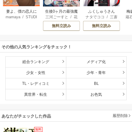
妻よ、僕の恋人に
生後0ヶ月の最強魔
ふくしゅうさん
梅
mamaya
/
STUDI
三河ごーすと
/
花
ナタでココ
/
三蒼
蔵
なってくれません
王 食べるだけ強
O ZOON
房雪
/
マップ
核
/
チームふくし
カ
か？
くなるチート能力
無料立読み
無料立読み
ゅうさん
持ち転生者だけど
赤ちゃんなので英
雄たちの母乳で成
その他の人気ランキングをチェック！
長して無双します
総合ランキング
メディア化
少女・女性
少年・青年
TL・レディコミ
BL
異世界・転生
お色気
履歴削除
あなたがチェックした作品
無料