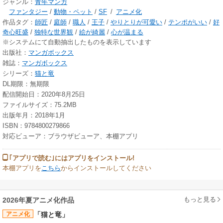
ジャンル：
青年マンガ
ファンタジー
/
動物・ペット
/
SF
/
アニメ化
作品タグ：
師匠
/
庭師
/
職人
/
王子
/
やりとりが可愛い
/
テンポがいい
/
好
奇心旺盛
/
独特な世界観
/
絵が綺麗
/
心が温まる
※システムにて自動抽出したものを表示しています
出版社：
マンガボックス
雑誌：
マンガボックス
シリーズ：
猫と竜
DL期限：無期限
配信開始日：2020年8月25日
ファイルサイズ：75.2MB
出版年月：2018年1月
ISBN：9784800279866
対応ビューア：ブラウザビューア、本棚アプリ
｢アプリで読む｣にはアプリをインストール!
本棚アプリを
こちら
からインストールしてください
もっと見る
2026年夏アニメ化作品
アニメ化
「猫と竜」