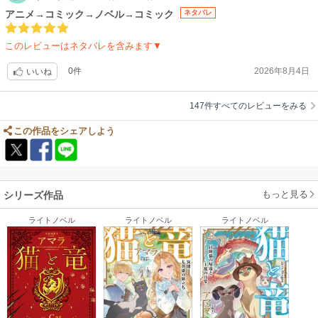
アニメ→コミック→ノベル→コミック
ネタバレ
少しおとぎ話調な語り口のも彼の作品を想起せるのかもしれません。
このレビューはネタバレを含みます▼
ちょっとこれは買い揃えたいですね。
0件
2026年8月4日
いいね
そして竜が猫と絡むなんて、最強で最高ではないですか！
147件すべてのレビューをみる
一人が主人公というわけではなく、猫と人、猫と竜が世代を越えて続いて
いく物語というのも壮大で、続きがまた楽しみになります。
この作品をシェアしよう
もっと見る
シリーズ作品
ライトノベル
ライトノベル
ライトノベル