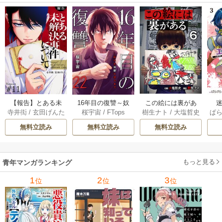
【報告】とある未
16年目の復讐～奴
この絵には裏があ
迷
寺井衒
/
玄田げんた
桜宇宙
/
FTops
樹生ナト
/
大塩哲史
ぱ
解決事件について 1
らを地獄に送るま
る 6巻
1巻
で 22巻
無料立読み
無料立読み
無料立読み
もっと見る
青年マンガランキング
1
2
3
位
位
位