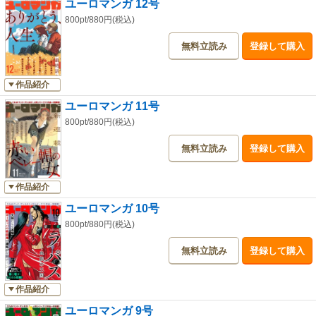
ユーロマンガ 12号
鮮やかな色彩のデジタルコミック誌「ユーロマンガ」を見逃しなく！
800pt/880円(税込)
連載作品のラインアップ：
無料立読み
登録して購入
『最高の夏休み』ジョルディ・ラフェーブル、ジドルー【最終回】
『マリキのブロッグ』マリキ
『ポルトガル』シリル・ペドロサ【最終回】
作品紹介
『どこかで春が』メルワン【最終回】
『ありきたりな戦い』マニュ・ラルスネ【最終回】
ユーロマンガ 11号
『エマとカピュシン』レナ・サ ヤフーム、ジェロム・アモン【最終回】
800pt/880円(税込)
『ラパス―血族の王国』デュフォー、マリーニ
『赤いベレー帽の女』ジャン=ピエール・ジブラ
無料立読み
登録して購入
『時の鳥を求めて』レジス・ロワゼル、セルジュ・ル・タンドル【最終
回】
作品紹介
『アエオン』アンジェラ・ヴィアネッロ
ユーロマンガ 10号
800pt/880円(税込)
無料立読み
登録して購入
作品紹介
ユーロマンガ 9号