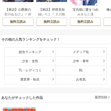
【単話】公爵家の
【単話】拝啓見知
宝石箱に愛をつめ
俺
彩川ぬるぴょ
/
鈴
紬いろと
/
久川航
みきもと凜
長女でした
らぬ旦那様、離婚
よう
音さや
/
たむ
璃
/
あいるむ
していただきます
無料立読み
無料立読み
無料立読み
その他の人気ランキングをチェック！
総合ランキング
メディア化
少女・女性
少年・青年
TL・レディコミ
BL
異世界・転生
お色気
履歴削除
あなたがチェックした作品