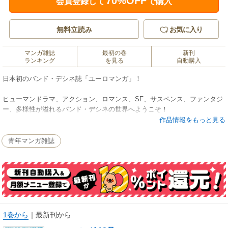
70%OFF
会員登録して
で購入
無料立読み
お気に入り
マンガ雑誌
最初の巻
新刊
ランキング
を見る
自動購入
日本初のバンド・デシネ誌「ユーロマンガ」！
ヒューマンドラマ、アクション、ロマンス、SF、サスペンス、ファンタジ
ー、多様性が溢れるバンド・デシネの世界へようこそ！
バンド・デシネとはフランスとベルギーのコミックのこと。日本のコミッ
作品情報をもっと見る
クとは異なり、大判フルカラーの美しいアートブックのような仕様で、子
供から大人まで幅広い読者に愛されています。
青年マンガ雑誌
『タンタンの冒険』やメビウスの『アンカル』など、日本でも邦訳版が出
版されていて、知られている作品はありますが、それはバンド・デシネの
ごく一部にすぎません。
まだ日本で知られていないバンド・デシネの魅力をご紹介するため、新し
い電子コミック誌『ユーロマンガ』を創刊し、バンド・デシネの人気シリ
ーズを毎号10作品以上お届けします！
バンド・デシネを初めて読む方にも、既にバンド・デシネのファンという
1巻から
｜
最新刊から
方にも満足して頂けるタイトルを徹底的に選びました。