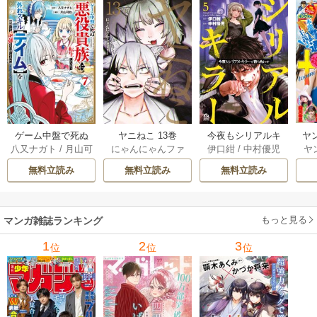
ゲーム中盤で死ぬ
ヤニねこ 13巻
今夜もシリアルキ
ヤ
八又ナガト
/
月山可
にゃんにゃんファ
伊口紺
/
中村優児
ヤ
悪役貴族に転生し
ラーと待ち合わせ 5
也
クトリー
たので、外れスキ
巻
無料立読み
無料立読み
無料立読み
ル【テイム】を駆
使して最強を目指
してみた 7巻
もっと見る
マンガ雑誌ランキング
1
2
3
位
位
位