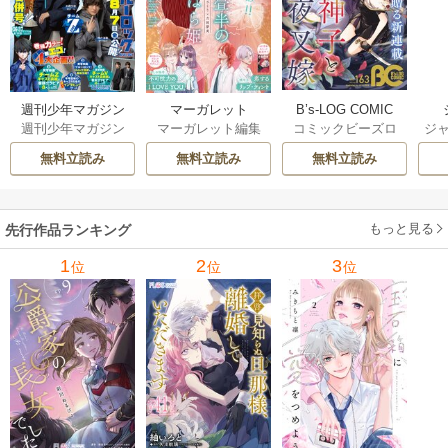
B’s-LOG COMIC
週刊少年マガジン
マーガレット
コミックビーズロ
ジャ
週刊少年マガジン
マーガレット編集
グ編集部
編集部
部
無料立読み
無料立読み
無料立読み
もっと見る
先行作品ランキング
1
2
3
位
位
位