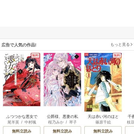
もっと見る
広告で人気の作品!
無料
無料
ふつつかな悪女で
公爵様、悪妻の私
天は赤い河のほと
千
尾羊英
/
中村颯
桜乃みか
/
琴子
篠原千絵
枝
はございますが ～
はもう放っておい
り
国
希
/
ゆき哉
AK
雛宮蝶鼠とりかえ
てください
皇
無料立読み
無料立読み
無料立読み