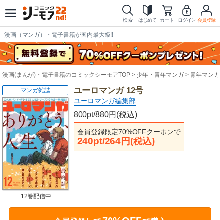
検索
はじめて
カート
ログイン
会員登録
漫画（マンガ）・電子書籍が国内最大級!!
漫画(まんが)・電子書籍のコミックシーモアTOP
少年・青年マンガ
青年マンガ
ユーロマンガ 12号
マンガ雑誌
ユーロマンガ編集部
800pt/880円(税込)
会員登録限定70%OFFクーポンで
240pt/264円(税込)
12巻配信中