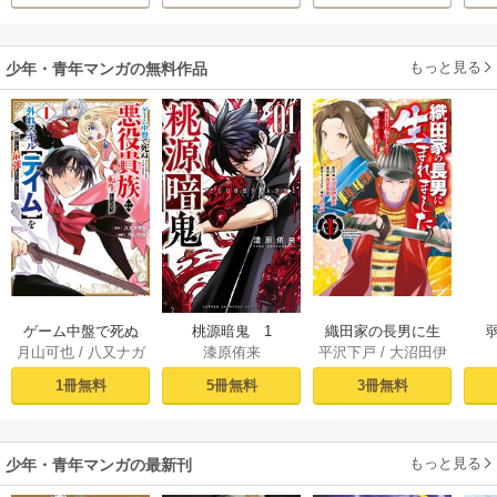
伝～
溺
もっと見る
少年・青年マンガの無料作品
ゲーム中盤で死ぬ
桃源暗鬼 1
織田家の長男に生
月山可也
/
八又ナガ
漆原侑来
平沢下戸
/
大沼田伊
悪役貴族に転生し
まれました～戦国
ト
勢彦
/
逸見兎歌
たので、外れスキ
時代に転生したけ
1冊無料
5冊無料
3冊無料
ル【テイム】を駆
ど、死にたくない
使して最強を目指
ので改革を起こし
してみた（１）
ます～ 1
もっと見る
少年・青年マンガの最新刊