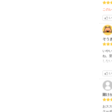
この
い
そうき
いや
ね。
しな
挙げ
同情
い
うな
日々
賭け
おス
クーポ