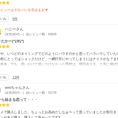
レビューはネタバレを含みます▼
いね
5件
ハニー
さん
(女性/60代～)
総レビュー数：698件
たかー(*≧∀≦*)
いや、いつどのタイミングでどのようにバラすのかと思ってハラハラしていた
里村にとってはショックだけど、一網打尽にやってしまうにはナイスかな？また
い奈央。でも、追いかけて追いつけなかった里村は、明日会える。と先に伸ば
句、退職を知ることになり2ヶ月もお付き合いがあったのに、家も知らないっ
したけど、詰めが甘かったねー。まぁそういうところも奈央にとってはズギュ
いね
13件
るのかハラハラきゅんきして目が離せなくてめちゃくちゃ面白かった！欲を言
を見たかったなぁ〜。最後の原作書き下ろしももっとその先を読みたかったで
emiちゃん
さん
(女性/60代～)
総レビュー数：507件
から始まる恋って・・・
スメで購入しました。ちょっとお高めだしなぁ〜って思っていましたが割引き
ンがあり購入、購入して良かったです‼️