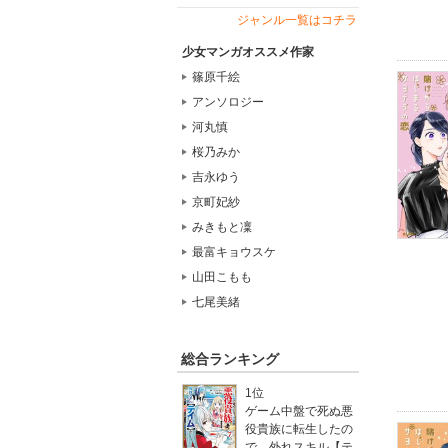
ジャンル一覧はコチラ
少女マンガオススメ作家
篠原千絵
アンソロジー
河丸慎
桜乃みか
吉永ゆう
京町妃紗
みきもと凜
最富キョウスケ
山田こもも
七尾美緒
総合ランキング
1位
ゲーム中盤で死ぬ悪
役貴族に転生したの
で、外れスキル【テ