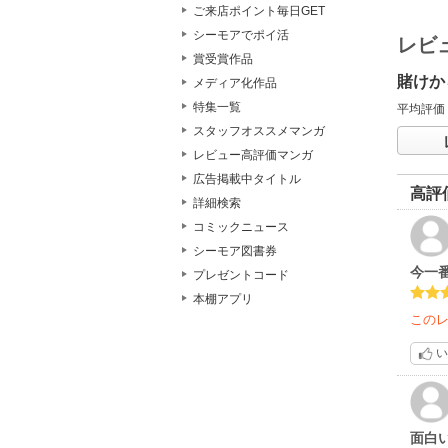
ご来店ポイント毎日GET
シーモアでポイ活
レビ
賞受賞作品
賭けか
メディア化作品
特集一覧
平均評価
スタッフオススメマンガ
レビュー高評価マンガ
広告掲載中タイトル
高評
詳細検索
コミックニュース
シーモア図書券
今一
プレゼントコード
本棚アプリ
この
い
面白