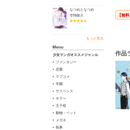
賭けから
なつめとなつめ
【無料
空翔俊介
NetGa
http://ne
もっと見る
Menu
作品
少女マンガオススメジャンル
ファンタジー
恋愛
ラブコメ
学園
サスペンス
ホラー
王子様
動物・ペット
メガネ
執事