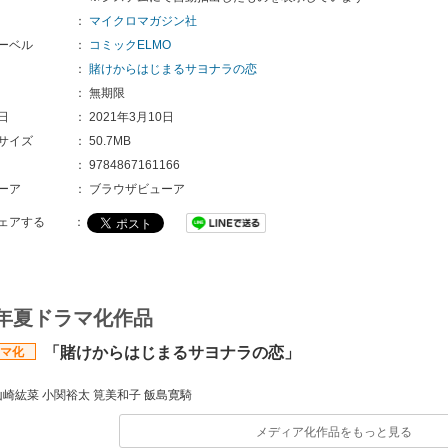
：
マイクロマガジン社
ーベル
：
コミックELMO
：
賭けからはじまるサヨナラの恋
：
無期限
日
：
2021年3月10日
サイズ
：
50.7MB
：
9784867161166
ーア
：
ブラウザビューア
ェアする
：
3年夏ドラマ化作品
「賭けからはじまるサヨナラの恋」
マ化
】
山崎紘菜 小関裕太 筧美和子 飯島寛騎
メディア化作品をもっと見る