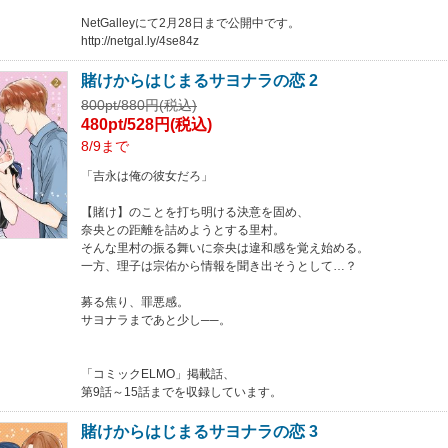
NetGalleyにて2月28日まで公開中です。
http://netgal.ly/4se84z
賭けからはじまるサヨナラの恋 2
800pt/880円(税込)
480pt/528円(税込)
8/9まで
「吉永は俺の彼女だろ」
【賭け】のことを打ち明ける決意を固め、
奈央との距離を詰めようとする里村。
そんな里村の振る舞いに奈央は違和感を覚え始める。
一方、理子は宗佑から情報を聞き出そうとして…？
募る焦り、罪悪感。
サヨナラまであと少し──。
「コミックELMO」掲載話、
第9話～15話までを収録しています。
賭けからはじまるサヨナラの恋 3