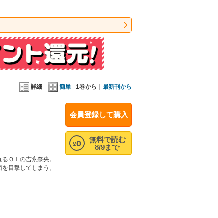
詳細
簡単
1巻から｜
最新刊から
会員登録して購入
無料で読む
0
¥
8/9まで
れるＯＬの吉永奈央。
面を目撃してしまう。