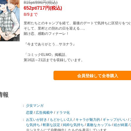
815pt/896円(税込)
652pt/717円(税込)
8/9まで
里村たちとのキャンプを経て、最後のデートで気持ちに区切りをつ
そして、里村との別れの日を迎える…。
賭け恋、感動のフィナーレ！
『今までありがとう…サヨナラ』
「コミックELMO」掲載話、
第16話～21話までを収録しています。
会員登録して全巻購入
情報
：
少女マンガ
恋愛
/
広告掲載中
/
ドラマ化
：
お互いが好き
/
もどかしい2人
/
キャラが魅力的
/
ギャップがいい
/
な気持ち
/
斬新な設定
/
純粋な気持ち
/
素敵なカップル
/
絵が綺麗
/
※システムにて自動抽出したものを表示しています