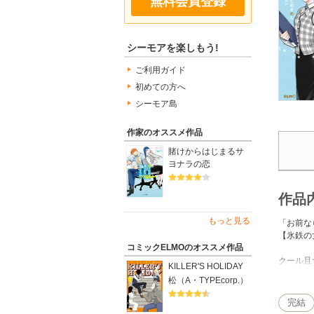
無料会員登録
シーモアを楽しもう!
ご利用ガイド
初めての方へ
シーモア島
作家のオススメ作品
賭けからはじまるサ
ヨナラの恋
作品
もっと見る
「お前な
【氷鉄の
コミックELMOのオススメ作品
クール且
KILLER'S HOLIDAY
ある日、
松（A・TYPEcorp.）
そこには
完結
「…でも