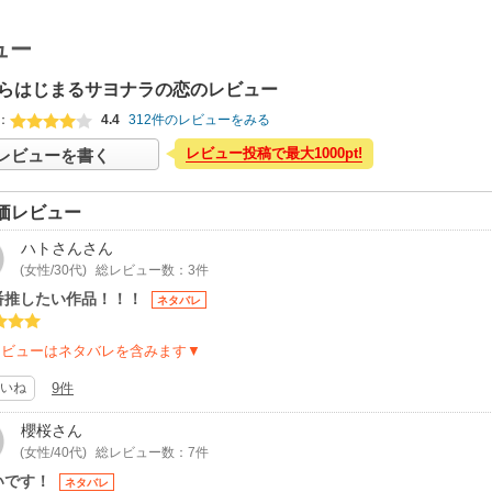
ュー
らはじまるサヨナラの恋のレビュー
：
4.4
312件のレビューをみる
レビュー投稿で最大1000pt!
レビューを書く
価レビュー
ハトさん
さん
(女性/30代)
総レビュー数：3件
番推したい作品！！！
ネタバレ
レビューはネタバレを含みます▼
いね
9件
櫻桜
さん
(女性/40代)
総レビュー数：7件
いです！
ネタバレ