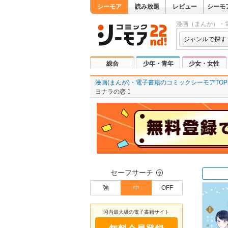
シーモア
読み放題
レビュー
シーモ
漫画（まんが）・
ジャンルで探す
総合
少年・青年
少女・女性
漫画(まんが)・電子書籍のコミックシーモアTOP
ヨナラの恋 1
セーフサーチ
？
強
中
OFF
国内最大級の電子書籍サイト