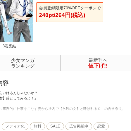
会員登録限定70%OFFクーポンで
240pt/264円(税込)
3巻完結
最新刊へ
少女マンガ
値下げ!!
ランキング
内容
らいけるんじゃないか？
女】落としてみろよ！」
つ事務的に仕事をこなす姿から社内で【氷鉄の女】と呼ばれるＯＬの吉永奈央。
奈央は先輩社員たちが自分を落とせるか賭けをしている場面を目撃してしまう。
奈央が長年片思いをしていた同期の里村もいて…!?
メディア化
無料
SALE
広告掲載中
恋愛
これってチャンスじゃない？」