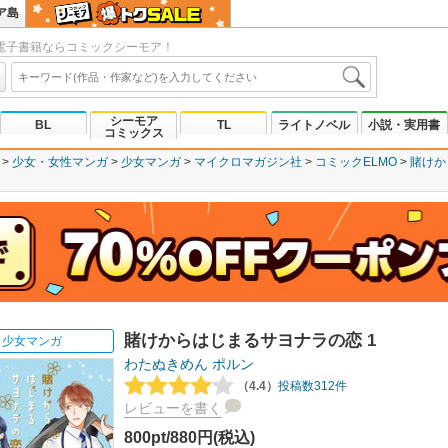
ア島
電子書籍ならコミックシーモア！
シーモア
BL
TL
ライトノベル
小説・実用書
コミックス
少女・女性マンガ
少女マンガ
マイクロマガジン社
コミックELMO
賭けか
賭けからはじまるサヨナラの恋 1
少女マンガ
わたぬきめん
ポルン
（4.4）
投稿数312件
レビューを書く
800pt/880円(税込)