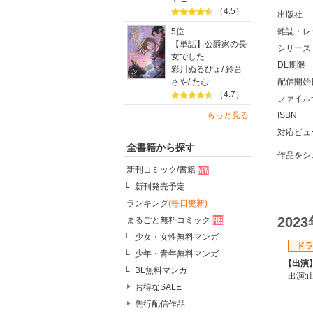
（4.5）
出版社
雑誌・レ
5位
【単話】公爵家の長
シリーズ
女でした
DL期限
彩川ぬるぴょ
/
鈴音
配信開始
さや
/
たむ
（4.7）
ファイル
ISBN
もっと見る
対応ビュ
全書籍から探す
作品をシ
新刊コミック/書籍
新刊発売予定
ランキング
(毎日更新)
202
まるごと無料コミック
少女・女性無料マンガ
ドラ
少年・青年無料マンガ
【出演
BL無料マンガ
出演:
お得なSALE
先行配信作品