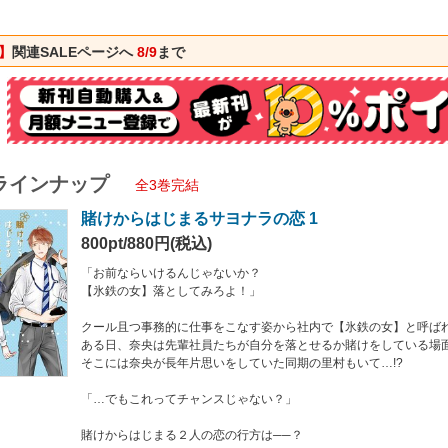
はじまる２人の恋の行方は──？
】
関連SALEページへ
8/9
まで
lleyにて2月28日まで公開中です。
tgal.ly/4se84z
ラインナップ
全3巻完結
賭けからはじまるサヨナラの恋 1
800pt/880円(税込)
「お前ならいけるんじゃないか？
【氷鉄の女】落としてみろよ！」
クール且つ事務的に仕事をこなす姿から社内で【氷鉄の女】と呼ば
ある日、奈央は先輩社員たちが自分を落とせるか賭けをしている場
そこには奈央が長年片思いをしていた同期の里村もいて…!?
「…でもこれってチャンスじゃない？」
賭けからはじまる２人の恋の行方は──？