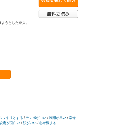
会員登録して購入
けようとした奈央。
スッキリとする
/
テンポがいい
/
展開が早い
/
幸せ
設定が面白い
/
顔がいい
/
心が温まる