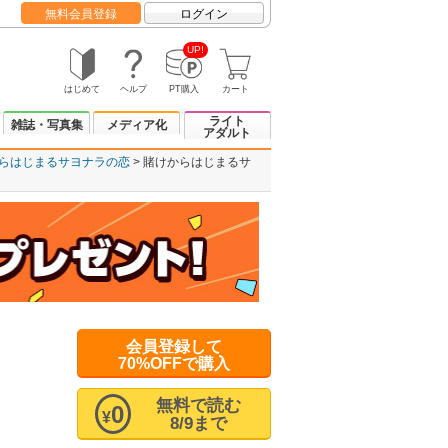
無料会員登録
ログイン
UP!
はじめて
ヘルプ
PT購入
カート
ライト
雑誌・写真集
メディア化
アダルト
らはじまるサヨナラの恋
賭けからはじまるサ
会員登録して
70%OFFで購入
無料で読む
0
¥
8/9まで