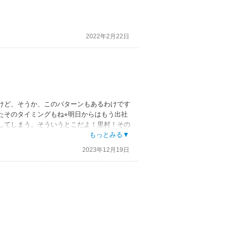
2022年2月22日
けど、そうか、このパターンもあるわけです
そのタイミングもね⭐︎明日からはもう出社
してしまう。そういうとこだよ！里村！その
て今更の愕然たる思いの里村。その必死さに
もっとみる▼
ーン♡ものなんでしょうけど笑 最後までど
2023年12月19日
えばもっと2人がラブラブして幸せそうな
す！余韻があって良きでしたー