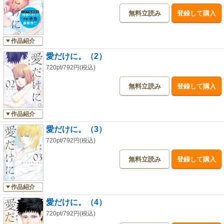
無料立読み
登録して購入
作品紹介
愛だけに。（2）
720pt/792円(税込)
無料立読み
登録して購入
作品紹介
愛だけに。（3）
720pt/792円(税込)
無料立読み
登録して購入
作品紹介
愛だけに。（4）
720pt/792円(税込)