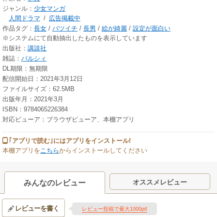
ジャンル：
少女マンガ
人間ドラマ
/
広告掲載中
作品タグ：
長女
/
バツイチ
/
長男
/
絵が綺麗
/
設定が面白い
※システムにて自動抽出したものを表示しています
出版社：
講談社
雑誌：
パルシィ
DL期限：無期限
配信開始日：2021年3月12日
ファイルサイズ：62.5MB
出版年月：2021年3月
ISBN：9784065226384
対応ビューア：ブラウザビューア、本棚アプリ
｢アプリで読む｣にはアプリをインストール!
本棚アプリを
こちら
からインストールしてください
オススメレビュー
みんなのレビュー
レビューを書く
レビュー投稿で最大1000pt!