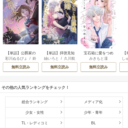
【単話】公爵家の
【単話】拝啓見知
宝石箱に愛をつめ
【
彩川ぬるぴょ
/
鈴
紬いろと
/
久川航
みきもと凜
し
長女でした
らぬ旦那様、離婚
よう
あ
音さや
/
たむ
璃
/
あいるむ
していただきます
る
無料立読み
無料立読み
無料立読み
竜
その他の人気ランキングをチェック！
総合ランキング
メディア化
少女・女性
少年・青年
TL・レディコミ
BL