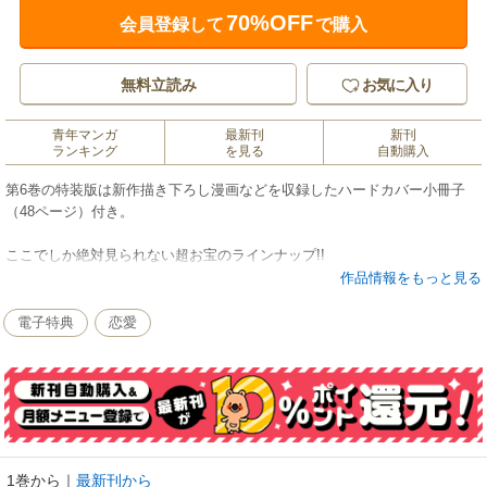
70%OFF
会員登録して
で購入
無料立読み
お気に入り
青年マンガ
最新刊
新刊
ランキング
を見る
自動購入
第6巻の特装版は新作描き下ろし漫画などを収録したハードカバー小冊子
（48ページ）付き。
ここでしか絶対見られない超お宝のラインナップ!!
１．描き下ろし漫画は少し不思議なエロティックファンタジー！二人の信
作品情報をもっと見る
也の心と体が入れ替わり‥‥。
２．単行本未収録のショート漫画３篇。
電子特典
恋愛
３．原画展のために描き下ろしたカラーイラストを公開。
４．井上佐藤先生監修のもと本編の扉ページや名シーンをカラー着色した
イラスト集(18ページ)。
５．本邦初！ 超貴重な先生の仕事場公開。
６．書店宣伝物や海外版の書影などをご紹介。
1巻から
｜
最新刊から