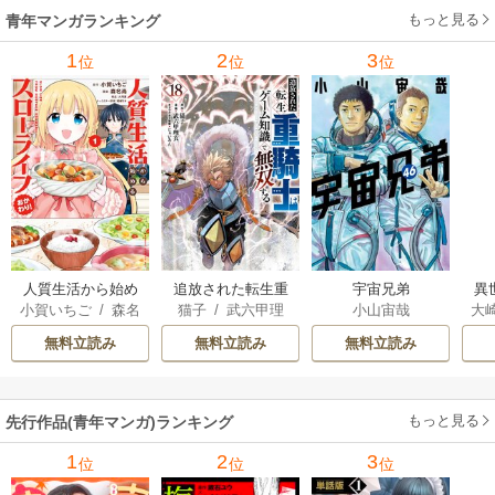
もっと見る
青年マンガランキング
れ
メ
1
2
3
位
位
位
ぁ
人質生活から始め
追放された転生重
宇宙兄弟
異
小賀いちご
/
森名
猫子
/
武六甲理
小山宙哉
大
るスローライフ
騎士はゲーム知識
は
尚
衣
/
じゃいあん
Ａ
で無双する
出
無料立読み
無料立読み
無料立読み
で
サ
もっと見る
先行作品(青年マンガ)ランキング
1
2
3
位
位
位