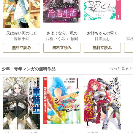
天は赤い河のほと
さようなら、私の
お姉ちゃんの翠く
篠原千絵
片桐いくみ
/
頼爾
目黒あむ
富
り
冷遇生活 ～パーテ
ん
ィーで声をかけて
無料立読み
無料立読み
無料立読み
きたのがヤバい男
だった件
もっと見る
少年・青年マンガの無料作品