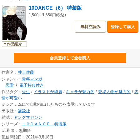
10DANCE（6） 特装版
1,500pt/1,650円(税込)
無料立読み
登録して購入
作品紹介
会員登録して全巻購入
作家名：
井上佐藤
ジャンル：
青年マンガ
恋愛
/
電子特典付き
作品タグ：
先生
/
イラストが綺麗
/
キャラが魅力的
/
登場人物が魅力的
/
表
情が可愛い
※システムにて自動抽出したものを表示しています
出版社：
講談社
雑誌：
ヤングマガジン
シリーズ：
１０ＤＡＮＣＥ 特装版
DL期限：無期限
配信開始日：2021年3月18日