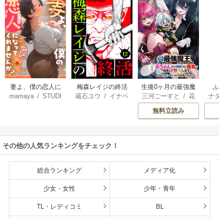
妻よ、僕の恋人に
梅森レイジの終活
生後0ヶ月の最強魔
mamaya
/
STUDI
蔵石ユウ
/
イナベ
三河ごーすと
/
花
ナ
なってくれません
王 食べるだけ強
O ZOON
カズ
/
STUDIO ZO
房雪
/
マップ
核
か？
くなるチート能力
無料立読み
ON
持ち転生者だけど
赤ちゃんなので英
雄たちの母乳で成
その他の人気ランキングをチェック！
長して無双します
総合ランキング
メディア化
少女・女性
少年・青年
TL・レディコミ
BL