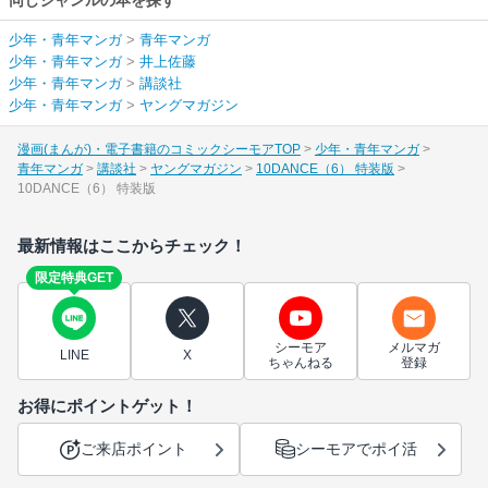
少年・青年マンガ
>
青年マンガ
少年・青年マンガ
>
井上佐藤
少年・青年マンガ
>
講談社
少年・青年マンガ
>
ヤングマガジン
漫画(まんが)・電子書籍のコミックシーモアTOP
少年・青年マンガ
青年マンガ
講談社
ヤングマガジン
10DANCE（6） 特装版
10DANCE（6） 特装版
最新情報はここからチェック！
限定特典GET
シーモア
メルマガ
LINE
X
ちゃんねる
登録
お得にポイントゲット！
ご来店ポイント
シーモアでポイ活