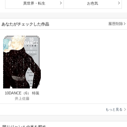
異世界・転生
お色気
履歴削除
あなたがチェックした作品
10DANCE（6） 特装
井上佐藤
版
もっと見る
同じジャンルの本を探す