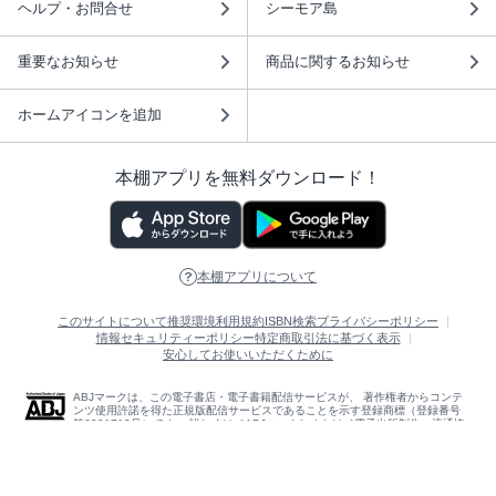
ヘルプ・お問合せ
シーモア島
重要なお知らせ
商品に関するお知らせ
ホームアイコンを追加
本棚アプリを無料ダウンロード！
本棚アプリについて
このサイトについて
推奨環境
利用規約
ISBN検索
プライバシーポリシー
情報セキュリティーポリシー
特定商取引法に基づく表示
安心してお使いいただくために
ABJマークは、この電子書店・電子書籍配信サービスが、 著作権者からコンテ
ンツ使用許諾を得た正規版配信サービスであることを示す登録商標（登録番号
第6091713号）です。 詳しくは［ABJマーク］または［電子出版制作・流通協
議会］で検索してください。
(C)NTTソルマーレ