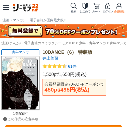
検索
はじめて
カート
ログイン
会員登録
漫画（マンガ）・電子書籍が国内最大級!!
漫画(まんが)・電子書籍のコミックシーモアTOP
少年・青年マンガ
青年マンガ
10DANCE（6） 特装版
青年マンガ
井上佐藤
61件
1,500pt/1,650円(税込)
会員登録限定70%OFFクーポンで
450pt/495円(税込)
1巻配信中
この作品の注意事項