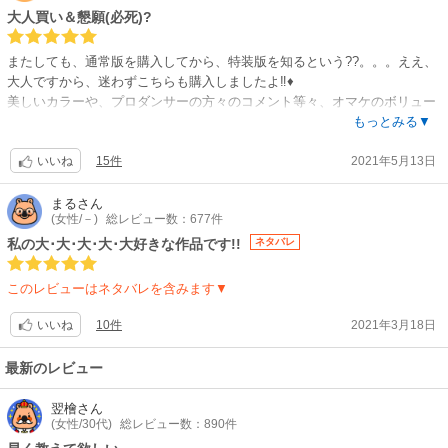
大人買い＆懇願(必死)?
またしても、通常版を購入してから、特装版を知るという??。。。ええ、
大人ですから、迷わずこちらも購入しましたよ‼♦
美しいカラーや、プロダンサーの方々のコメント等々、オマケのボリュー
ムが素晴らしいです?♦
もっとみる▼
がっ、パロディcomic学園モノの流れがッ‼
15件
2021年5月13日
何か、やっぱり、中身鈴木なんだけど(笑)杉木受けぽいような?⁉?
いいね
ラブリー受け１択の私、スッゴい困るんですけど?
黒髪女王様受けなんて、世間に山のよーにあるじゃないですか⁉?
まる
さん
(女性/－)
総レビュー数：677件
ココだけは‼ココだけはッ‼何が何でも、黒髪帝王攻め、クルクル巻き髪受
けで‼‼♦
私の大･大･大･大･大好きな作品です!!
ネタバレ
どちらも同じ男性的な2人、魂×魂の2人だからこそ、ココは何とか‼エロ怖
い美人キング?×セクシーちゃん?でッ‼‼♦
このレビューはネタバレを含みます▼
何度も叫んでますが『ラテンダンサーのプリ尻は受けの頂点』ですッッ
ッ‼♦
10件
2021年3月18日
いいね
そして『スタンダードの引き締まったお尻こそ、攻めの頂点』‼‼‼♦
このセクシュアリズムが逆転しちゃったら、もはや萎えとしか。。。
最新のレビュー
長年BL道歩んで参りましたが、こんなに萌えなカップルは久しぶり???♦
杉木×鈴木で、夢のように美しい史上のLOVEストーリーとなるコト、も
翌檜
さん
ー、大学受験以来の必死な願い、ホントに必死で祈ってます?‼
(女性/30代)
総レビュー数：890件