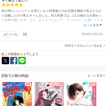
早く教えて欲しい
BLのBLらしいシーンを見たいなら特装版とのお言葉を幾多の先人たちか
ら頂戴したので私もそうしました。封入特典では、2人の体が入れ替わっ
た状態で触ります。もう、セック〇において、どっちがどっち側！？とま
ぁ脳内変換がややこしくて、いや、ややこしくしなくていいのか？！と思
もっとみる▼
い直してまたバグったり。これは大変だ(笑)本編の内容は切ない回に突き
3件
2025年12月21日
進んできます。2人を取り巻く環境がどんどん変わっていき、ずっと同じ
いいね
ではいられなくなりました。
61件すべてのレビューをみる
この作品をシェアしよう
もっと見る
広告で人気の作品!
無料
立読み増量
無料