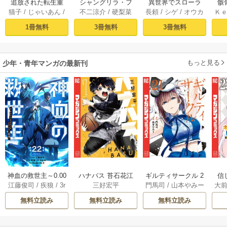
追放された転生重
シャングリラ・フ
異世界でスローラ
骸
猫子
/
じゃいあん
/
不二涼介
/
硬梨菜
長頼
/
シゲ
/
オウカ
Ｋ
騎士はゲーム知識
ロンティア（１）
イフを（願望） 1
異
武六甲理衣
で無双する（１）
～クソゲーハン
1冊無料
3冊無料
3冊無料
ター、神ゲーに挑
まんとす～
もっと見る
少年・青年マンガの最新刊
神血の救世主～0.00
ハナバス 苔石花江
ギルティサークル 2
信
江藤俊司
/
疾狼
/
3r
三好宏平
門馬司
/
山本やみー
大
000001％を引き当
のバスケ論 7巻
1巻
に
d Ie
/
Studio No.9
て最強へ～【電子
で
無料立読み
無料立読み
無料立読み
書籍特典付】 22巻
ギ
ャ
の