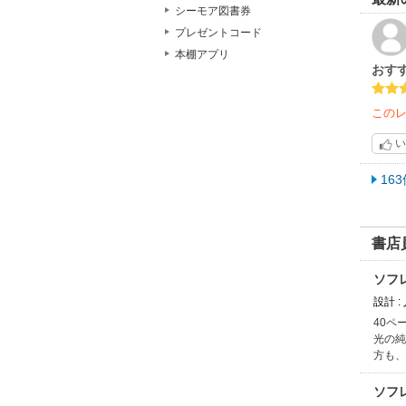
シーモア図書券
ぜひ
プレゼントコード
本棚アプリ
おす
この
い
16
書店
ソフ
設計 
40ペ
光の純
方も、
ソフ