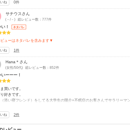
いね
0件
心者の方も読みやすい、玄人も大満足‼️そんな魅力があります。唯一無二です
しまうんだけど、この展開がドキドキしちゃうし二人ともそれなりにイケメン
ことがわかって、可愛いカップルだわ～と癒されました。
サチウス
さん
(－/－)
総レビュー数：777件
先生の作品は全て最高なのでみなさん他の作品も買いましょう。ハズレないで
いい！
ネタバレ
レビューはネタバレを含みます▼
出るのでしょうか？どうしても読みたいです。
クターの掘り下げ、して欲しい…コミックスになり100巻まで出てアニメ化
いね
1件
ナナコ先生に幸あれ。
Hana＊
さん
(女性/50代)
総レビュー数：852件
いいーーー！
さま買いです。
ぱり好きです。
レ（添い寝フレンド）をしてる大学生の陽介×不眠症のお客さんでサラリーマ
読み切りなのかな？1話で綺麗に纏まってるけどまだまだ読みたいです。
だからと相手を好きにならないように女の子しか受けてなかったのに光にどう
いね
2件
寝しているうちに自然に距離が近づいてるのが可愛くてほのぼの。
後の陽介の暴走もテレ顔も可愛らしい。
ーほんとにこの作者さまのお話好きなんですけど！
のレビュー