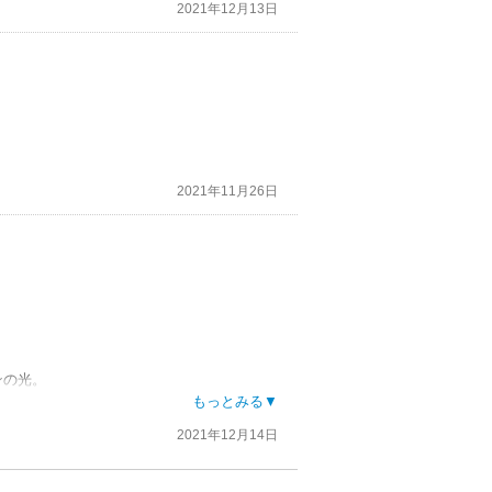
2021年12月13日
。
だし、光も実は陽介に牽かれて好きになって
す。
、実写化してほしい…
2021年11月26日
ンの光。
もっとみる▼
しても、と頼まれて…
2021年12月14日