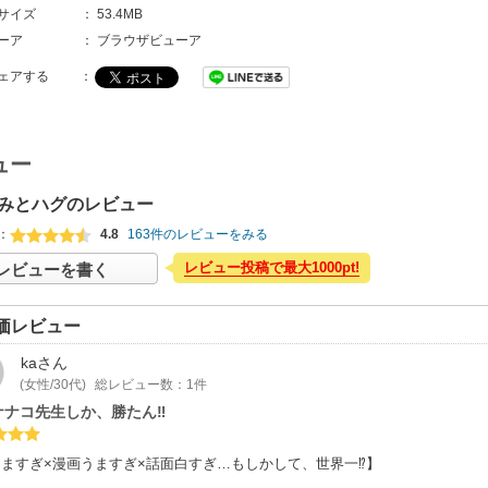
サイズ
：
53.4MB
ーア
：
ブラウザビューア
ェアする
：
ュー
みとハグのレビュー
：
4.8
163件のレビューをみる
レビュー投稿で最大1000pt!
レビューを書く
価レビュー
ka
さん
(女性/30代)
総レビュー数：1件
ナナコ先生しか、勝たん‼
ますぎ×漫画うますぎ×話面白すぎ…もしかして、世界一⁉】