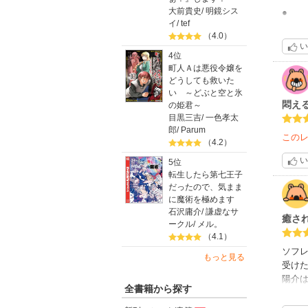
大前貴史
/
明鏡シス
●
イ
/
tef
先生
（4.0）
年上
い
と思い
4位
これ
町人Ａは悪役令嬢を
どうしても救いた
年齢
い ～どぶと空と氷
ナナ
悶え
の姫君～
攻め世
目黒三吉
/
一色孝太
かっ
郎
/
Parum
この
（4.2）
●
い
5位
40p
転生したら第七王子
ドキ
だったので、気まま
そし
に魔術を極めます
ポエ
石沢庸介
/
謙虚なサ
絵が
癒さ
ークル
/
メル。
300
（4.1）
ソフ
もっと見る
●エロ
受け
ナナコ
陽介
表情
全書籍から探す
たこ
コミ
でも