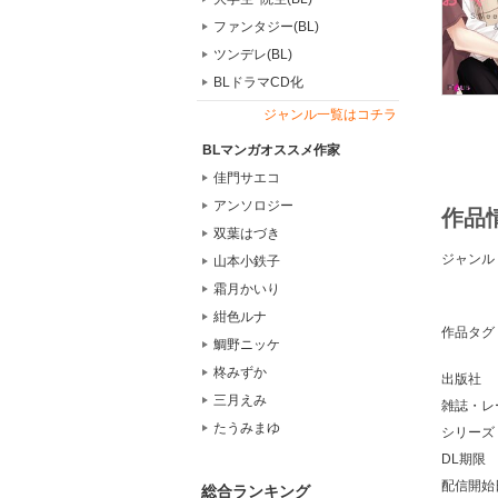
ファンタジー(BL)
ツンデレ(BL)
BLドラマCD化
ジャンル一覧はコチラ
BLマンガオススメ作家
佳門サエコ
アンソロジー
作品
双葉はづき
ジャンル
山本小鉄子
霜月かいり
紺色ルナ
作品タグ
鯛野ニッケ
柊みずか
出版社
三月えみ
雑誌・レ
たうみまゆ
シリーズ
DL期限
配信開始
総合ランキング