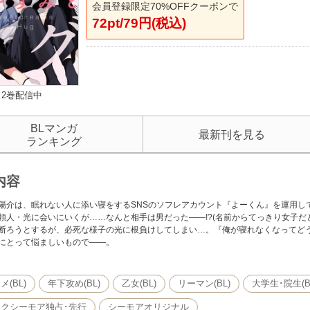
会員登録限定70%OFFクーポンで
72pt/79円(税込)
2巻配信中
BLマンガ
最新刊を見る
ランキング
内容
陽介は、眠れない人に添い寝をするSNSのソフレアカウント『よーくん』を運用し
頼人・光に会いにいくが……なんと相手は男だった――!?(名前からてっきり女子だと
断ろうとするが、必死な様子の光に根負けしてしまい…。『俺が寝れなくなってど
にとって悩ましいもので――。
(BL)
年下攻め(BL)
乙女(BL)
リーマン(BL)
大学生･院生(B
クシーモア独占･先行
シーモアオリジナル