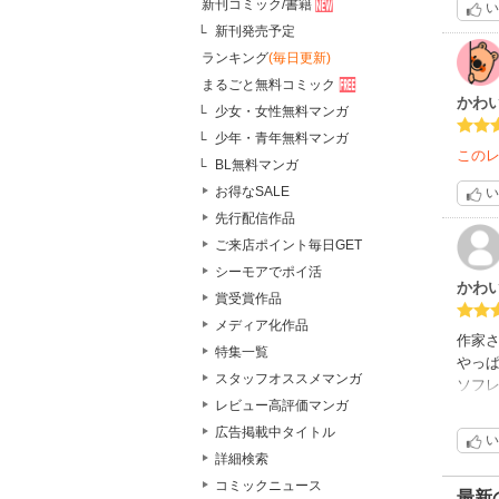
新刊コミック/書籍
い
BL初
って
新刊発売予定
いた
ランキング
(毎日更新)
●
まるごと無料コミック
この
かわ
少女・女性無料マンガ
少年・青年無料マンガ
この
BL無料マンガ
続編
キャラ
お得なSALE
い
先行配信作品
灰田
ご来店ポイント毎日GET
シーモアでポイ活
かわ
賞受賞作品
メディア化作品
作家
特集一覧
やっ
スタッフオススメマンガ
ソフ
レビュー高評価マンガ
元々
ゲイ
広告掲載中タイトル
い
添い
詳細検索
その
コミックニュース
もー
最新