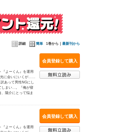
詳細
簡単
1巻から｜
最新刊から
会員登録して購入
ト『よーくん』を運用
・光に会いにいくが……
 訳あって男性NGにし
てしまい…。『俺が寝
は、陽介にとって悩ま
会員登録して購入
ト『よーくん』を運用