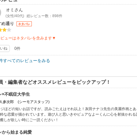
続きを描いて欲しい。
オミ
さん
(女性/40代)
総レビュー数：898件
すめ通り
ネタバレ
レビューはネタバレを含みます▼
いね
0件
3件すべてのレビューをみる
員・編集者などオススメレビューをピックアップ！
レ×不眠症大学生
: 人参次郎
(シーモアスタッフ)
ージほどの短いお話ですが、読みごたえはそれ以上！灰田ナナコ先生の美麗作画と
粋な恋愛が描かれています。遊び人と思いきやピュアなよーくんに心を射抜かれる読
癒しが欲しい時にご一読ください！
レから始まる純愛