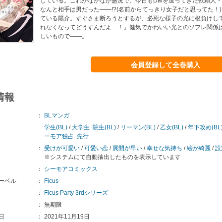
している。これがなかなか盛況で、今日もDMを送ってきた依頼人
なんと相手は男だった――!?(名前からてっきり女子だと思ってた！)
ている陽介。すぐさま断ろうとするが、必死な様子の光に根負けし
れなくなってどうすんだよ…！』健気でかわいい光とのソフレ関係
しいもので――。
会員登録して全巻購入
情報
：
BLマンガ
学生(BL)
/
大学生･院生(BL)
/
リーマン(BL)
/
乙女(BL)
/
年下攻め(BL
ーモア独占･先行
：
受けが可愛い
/
可愛い恋
/
展開が早い
/
幸せな気持ち
/
絵が綺麗
/
設
※システムにて自動抽出したものを表示しています
：
シーモアコミックス
ーベル
：
Ficus
：
Ficus Party 3rdシリーズ
：
無期限
日
：
2021年11月19日