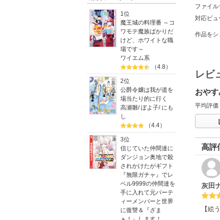
ファイル
1位
対応ビュ
魔王城の料理番 ～コ
ワモテ魔族ばかりだ
作品をシ
けど、ホワイトな職
場です～
ワイエム系
（4.8）
レビ
2位
公爵令嬢は我が道を
おやす
場当たり的に行く
平均評価
高瀬雛
/
ぽよ子
/
にも
し
（4.4）
3位
高評
信じていた仲間達に
ダンジョン奥地で殺
されかけたがギフト
『無限ガチャ』でレ
ベル9999の仲間達を
灰田
手に入れて元パーテ
ィーメンバーと世界
【絵う
に復讐＆『ざま
ぁ！』します！