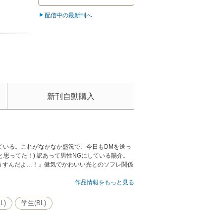
配信中の最新刊へ
新刊自動購入
ている。これがなかなか盛況で、今日もDMを送っ
思ってた！) 訳あって男性NGにしている陽介。
うすんだよ…！』健気でかわいい光とのソフレ関係
作品情報をもっと見る
L)
学生(BL)