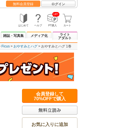
無料会員登録
ログイン
UP!
はじめて
ヘルプ
PT購入
カート
ライト
雑誌・写真集
メディア化
アダルト
Ficus
おやすみとハグ
おやすみとハグ 1巻
会員登録して
70%OFFで購入
お気に入りに追加