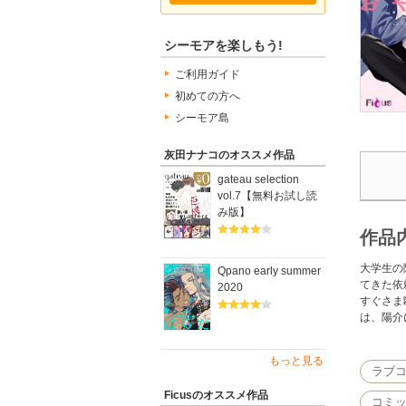
シーモアを楽しもう!
ご利用ガイド
初めての方へ
シーモア島
灰田ナナコのオススメ作品
gateau selection
vol.7【無料お試し読
み版】
作品
大学生の
Qpano early summer
てきた依
2020
すぐさま
は、陽介
もっと見る
ラブコメ
Ficusのオススメ作品
コミッ