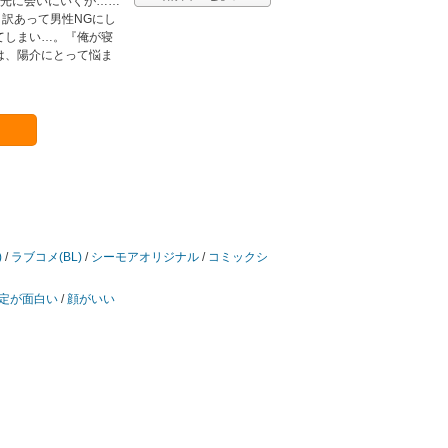
・光に会いにいくが……
 訳あって男性NGにし
てしまい…。『俺が寝
は、陽介にとって悩ま
)
/
ラブコメ(BL)
/
シーモアオリジナル
/
コミックシ
定が面白い
/
顔がいい