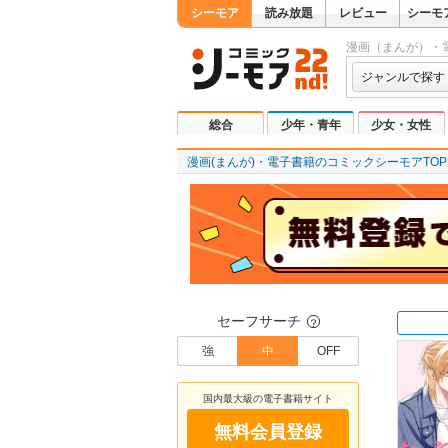
シーモア
読み放題
レビュー
シーモ
漫画（まんが）・
ジャンルで探す
総合
少年・青年
少女・女性
漫画(まんが)・電子書籍のコミックシーモアTOP
セーフサーチ
？
強
中
OFF
国内最大級の電子書籍サイト
無料会員登録