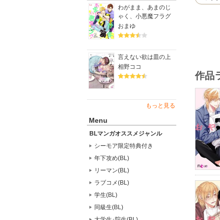
わがまま、あまのじ
ゃく、小悪魔フラグ
おまゆ
言えない欲は皿の上
相野ココ
作品
もっと見る
Menu
BLマンガオススメジャンル
シーモア限定特典付き
年下攻め(BL)
リーマン(BL)
ラブコメ(BL)
学生(BL)
同級生(BL)
大学生･院生(BL)