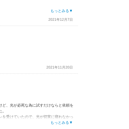
もっとみる▼
2021年12月7日
2021年11月20日
けど、光が必死な為に試すだけならと依頼を
た。
レを受けていたので、光が切実に寝れなかっ
ッチで大好きすぎました。イメージは昔の少
もっとみる▼
してしまいそれを本人に気づかれて焦って帰