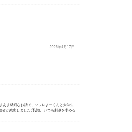
2026年4月17日
あまあま繊細なお話で、ソフレよーくんと大学生
者が続出しました(予想)。いつも刺激を求める