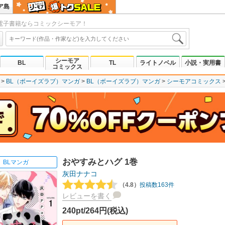
ア島
電子書籍ならコミックシーモア！
シーモア
BL
TL
ライトノベル
小説・実用書
コミックス
BL（ボーイズラブ）マンガ
BL（ボーイズラブ）マンガ
シーモアコミックス
おやすみとハグ 1巻
BLマンガ
灰田ナナコ
（4.8）
投稿数163件
レビューを書く
240pt/264円(税込)