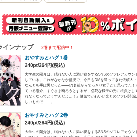
ラインナップ
2巻まで配信中！
おやすみとハグ 1巻
240pt/264円(税込)
大学生の陽介は、眠れない人に添い寝をするSNSのソフレアカウン
している。これがなかなか盛況で、今日もDMを送ってきた依頼人
なんと相手は男だった――!?(名前からてっきり女子だと思ってた！)
ている陽介。すぐさま断ろうとするが、必死な様子の光に根負けし
れなくなってどうすんだよ…！』健気でかわいい光とのソフレ関係
しいもので――。
おやすみとハグ 2巻
240pt/264円(税込)
大学生の陽介は、眠れない人に添い寝をするSNSのソフレアカウン