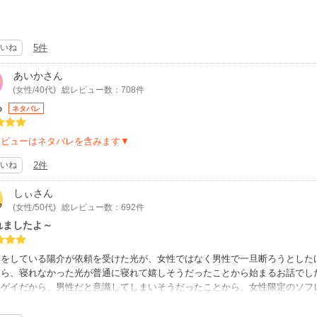
の大大大ファンです。
攻め好きな方なので年下攻めが珍しい！
いね
5件
ワクワクして購入しましたが ""最高"" でした
は革命ではないでしょうか？
あいか
さん
なんてちっぽけな問題なんだなと
(女性/40代)
総レビュー数：708件
コ先生が攻めと言った方が攻めです。?
る
ネタバレ
界一かっこよすぎ‼️受けめちゃくちゃ可愛すぎ‼️最高‼️大好き‼️
こいい攻めがかわいい受けに「かなわない」おはなしでした。好きです。
レビューはネタバレを含みます▼
いね
2件
なのにめちゃくちゃ満足できる構成！すごい！
ドキ！ハラハラ！キュンキュン！できます。
しぃ
さん
て漫画がうますぎて読みやすいです。
(女性/50代)
総レビュー数：692件
ムが可愛いです。2人に感情移入してしまいぎゅっとなってしまいます。
死ぬほど上手いです。
れましたよ～
円以下なのお得すぎます。みなさん買いましょう。
レをしている陽介が依頼を受けた光が、女性ではなく男性で一旦断ろうとした
について
たら、寝れなかった光が普通に寝れて嬉しそうだったことから始まるお話でし
先生のエッチの描写は直接的な局部の(?)表現が少なく
はゲイだから、男性だと意識してしまいそうだったことから、女性限定のソフ
、雰囲気などでめちゃくちゃエロいのが最高です。今回特にノー局部・yesエ
とを悩み最後の手段として依頼してきたことを知り、協力することに。
のえっちなシーンみたいな…
、いつの間にか光に牽かれて好きになってしまった陽介がつい寝てる光にキス