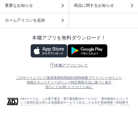
重要なお知らせ
商品に関するお知らせ
ホームアイコンを追加
本棚アプリを無料ダウンロード！
本棚アプリについて
このサイトについて
推奨環境
利用規約
ISBN検索
プライバシーポリシー
情報セキュリティーポリシー
特定商取引法に基づく表示
安心してお使いいただくために
ABJマークは、この電子書店・電子書籍配信サービスが、 著作権者からコンテ
ンツ使用許諾を得た正規版配信サービスであることを示す登録商標（登録番号
第6091713号）です。 詳しくは［ABJマーク］または［電子出版制作・流通協
議会］で検索してください。
(C)NTTソルマーレ