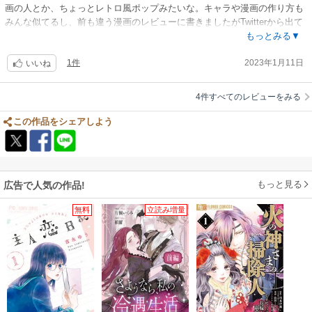
画の人とか、ちょっとレトロ風ポップみたいな。キャラや漫画の作り方も
みんな似てるし、前も違う漫画のレビューに書きましたがTwitterから出て
きた漫画で好きになれるものがどうしてもないです。それはたぶん話が練
もっとみる▼
られてないから。
1件
2023年1月11日
今は話が上手いとかイラストが上手だったりとか、何かひとつ秀でてたら
いいね
前よりずっと商業デビューしやすいと思いますし、それはいいことだと思
うんですがなかなかそういう人の中から自分の好みを探すのは難しいです
4件すべてのレビューをみる
ね…
この作品をシェアしよう
もっと見る
広告で人気の作品!
無料
立読み増量