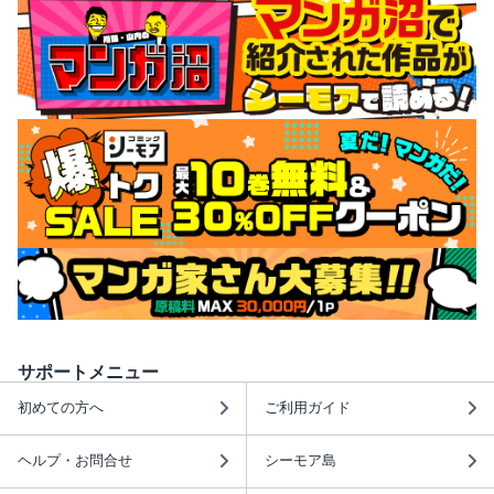
サポートメニュー
初めての方へ
ご利用ガイド
ヘルプ・お問合せ
シーモア島