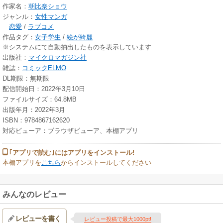
作家名：
朝比奈ショウ
ジャンル：
女性マンガ
恋愛
/
ラブコメ
作品タグ：
女子学生
/
絵が綺麗
※システムにて自動抽出したものを表示しています
出版社：
マイクロマガジン社
雑誌：
コミックELMO
DL期限：無期限
配信開始日：2022年3月10日
ファイルサイズ：64.8MB
出版年月：2022年3月
ISBN：9784867162620
対応ビューア：ブラウザビューア、本棚アプリ
｢アプリで読む｣にはアプリをインストール!
本棚アプリを
こちら
からインストールしてください
みんなのレビュー
レビューを書く
レビュー投稿で最大1000pt!