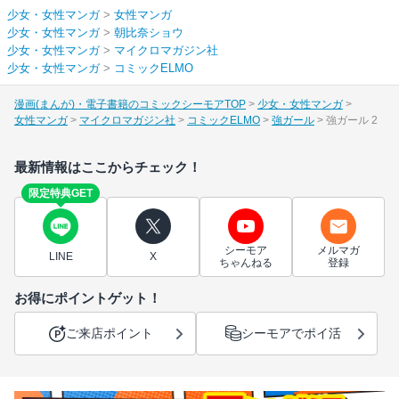
少女・女性マンガ
>
女性マンガ
少女・女性マンガ
>
朝比奈ショウ
少女・女性マンガ
>
マイクロマガジン社
少女・女性マンガ
>
コミックELMO
漫画(まんが)・電子書籍のコミックシーモアTOP
少女・女性マンガ
女性マンガ
マイクロマガジン社
コミックELMO
強ガール
強ガール 2
最新情報はここからチェック！
限定特典GET
シーモア
メルマガ
LINE
X
ちゃんねる
登録
お得にポイントゲット！
ご来店ポイント
シーモアでポイ活