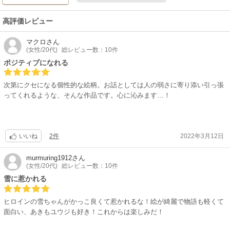
高評価レビュー
マクロ
さん
(女性/20代)
総レビュー数：10件
ポジティブになれる
次第にクセになる個性的な絵柄。お話としては人の弱さに寄り添い引っ張
ってくれるような、そんな作品です。心に沁みます…！
2件
2022年3月12日
いいね
murmuring1912
さん
(女性/20代)
総レビュー数：10件
雪に惹かれる
ヒロインの雪ちゃんがかっこ良くて惹かれるな！絵が綺麗で物語も軽くて
面白い、あきもユウジも好き！これからは楽しみだ！