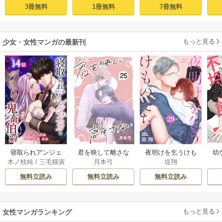
かん
辺境伯令息に腕を
［ば
7冊無料
3冊無料
1冊無料
折られたので、責
任とってもらいま
す～［ばら売り］
もっと見る
第1話
少女・女性マンガの最新刊
幼
寝取られアンジェ
君を映して離さな
夜明けを乞うけも
木ノ枝純
/
三毛猫寅
月本弓
堤翔
ニカと鬼畜伯爵
い[ばら売り] 25巻
のたち[ばら売り] 2
次
［ばら売り］ 14巻
8-29巻
無料立読み
無料立読み
無料立読み
もっと見る
女性マンガランキング