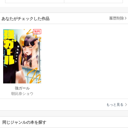
履歴削除
あなたがチェックした作品
無料
強ガール
朝比奈ショウ
もっと見る
同じジャンルの本を探す