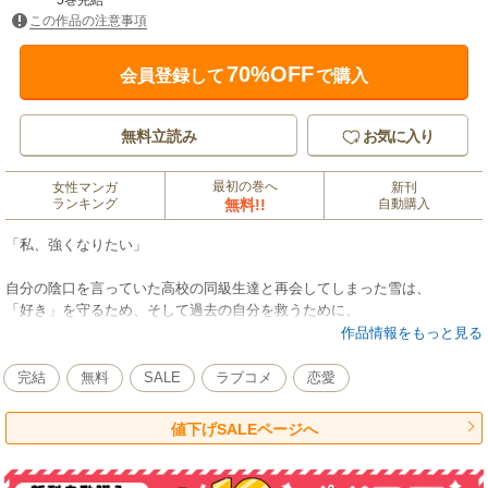
5巻完結
この作品の注意事項
70%OFF
会員登録して
で購入
無料立読み
お気に入り
最初の巻へ
女性マンガ
新刊
ランキング
無料!!
自動購入
「私、強くなりたい」
自分の陰口を言っていた高校の同級生達と再会してしまった雪は、
「好き」を守るため、そして過去の自分を救うために、
雪らしく彼女達と向き合うことに──
作品情報をもっと見る
いじらし可愛い強ガールのキュートコメディ第２巻
完結
無料
SALE
ラブコメ
恋愛
「コミックELMO」掲載話、
値下げSALEページへ
第7話～13話までを収録しています。