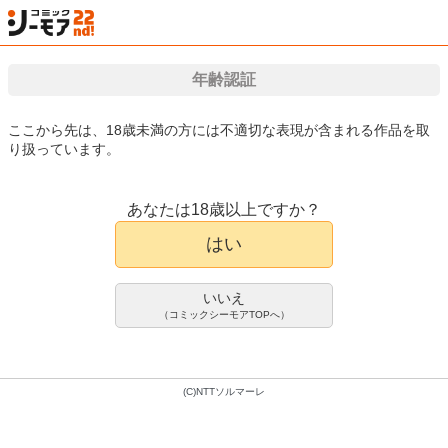
年齢認証
検索
はじめて
カート
ログイン
会員登録
漫画（マンガ）・電子書籍が国内最大級!!
ここから先は、18歳未満の方には不適切な表現が含まれる作品を取
り扱っています。
漫画(まんが)・電子書籍のコミックシーモアTOP
アダルト
アダルトマンガ
渋
あなたは18歳以上ですか？
パーティ内できもがられた脳筋戦士
アダルトマンガ
はい
の俺でもモテモテになることができ
ました（1）
ぎヴちょこ
いいえ
（コミックシーモアTOPへ）
1件
360pt/396円(税込)
会員登録限定70%OFFクーポンで
(C)NTTソルマーレ
108pt/118円(税込)
16巻配信中