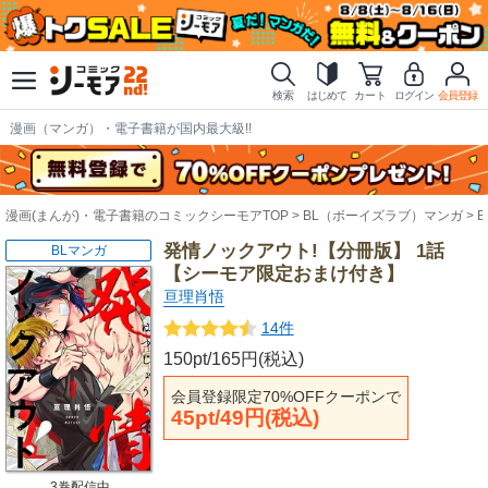
検索
はじめて
カート
ログイン
会員登録
漫画（マンガ）・電子書籍が国内最大級!!
漫画(まんが)・電子書籍のコミックシーモアTOP
BL（ボーイズラブ）マンガ
発情ノックアウト!【分冊版】 1話
BLマンガ
【シーモア限定おまけ付き】
亘理肖悟
14件
150pt/165円(税込)
会員登録限定70%OFFクーポンで
45pt/49円(税込)
3巻配信中