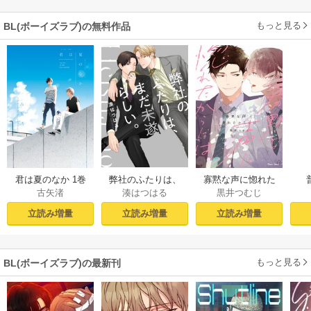
もっと見る
BL(ボーイズラブ)の無料作品
君は夏のなか 1巻
弊社のふたりは、
寡黙な声に惚れた
古矢渚
湊はつはる
黒井つむじ
まだ未遂らしい。
からには【おまけ
１【コミックシー
付き電子限定版】
立読み増量
立読み増量
立読み増量
モア限定描き下ろ
し付き】
もっと見る
BL(ボーイズラブ)の最新刊