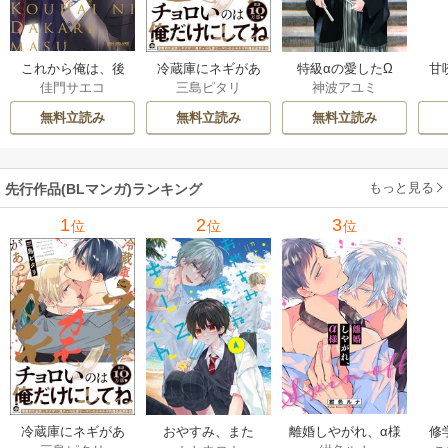
これから俺は、後
冷蔵庫にネギがあ
特級αの愛したΩ
甘
佳門サエコ
三島ピタリ
神波アユミ
輩に抱かれます
ったカモ
無料立読み
無料立読み
無料立読み
もっと見る
先行作品(BLマンガ)ランキング
1
2
3
位
位
位
冷蔵庫にネギがあ
おやすみ、また
離婚しやがれ、α様
修