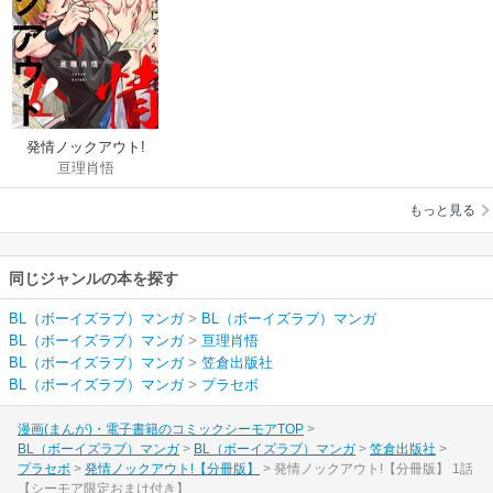
発情ノックアウト!
亘理肖悟
【分冊版】
もっと見る
同じジャンルの本を探す
BL（ボーイズラブ）マンガ
>
BL（ボーイズラブ）マンガ
BL（ボーイズラブ）マンガ
>
亘理肖悟
BL（ボーイズラブ）マンガ
>
笠倉出版社
BL（ボーイズラブ）マンガ
>
プラセボ
漫画(まんが)・電子書籍のコミックシーモアTOP
BL（ボーイズラブ）マンガ
BL（ボーイズラブ）マンガ
笠倉出版社
プラセボ
発情ノックアウト!【分冊版】
発情ノックアウト!【分冊版】 1話
【シーモア限定おまけ付き】