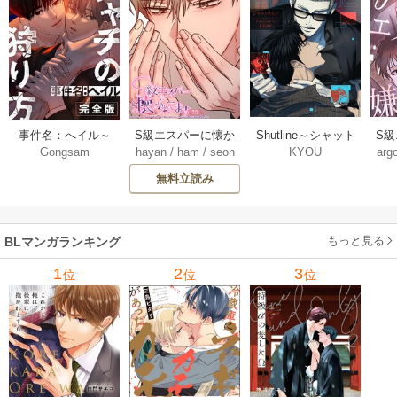
Shutline～シャット
S
事件名：へイル～
S級エスパーに懐か
KYOU
arg
Gongsam
hayan
/
ham
/
seon
ライン～【タテヨ
れ
シャチの狩り方～
れてます【タテヨ
eedyou
ミ】 40-42巻
【完全版】【タテ
ミ】 75巻
無料立読み
【タ
ヨミ】 37巻
もっと見る
BLマンガランキング
1
2
3
位
位
位