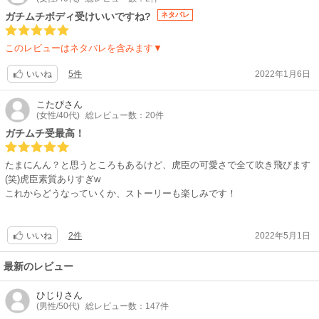
ガチムチボディ受けいいですね?
ネタバレ
このレビューはネタバレを含みます▼
5件
2022年1月6日
いいね
こたぴ
さん
(女性/40代)
総レビュー数：20件
ガチムチ受最高！
たまにんん？と思うところもあるけど、虎臣の可愛さで全て吹き飛びます
(笑)虎臣素質ありすぎw
これからどうなっていくか、ストーリーも楽しみです！
2件
2022年5月1日
いいね
最新のレビュー
ひじり
さん
(男性/50代)
総レビュー数：147件