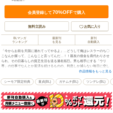
70%OFF
会員登録して
で購入
無料立読み
お気に入り
BLマンガ
最新刊
新刊
ランキング
を見る
自動購入
「今からお前を天国に連れてってやるよ」…どうして俺はレスラーのち〇
こなんか握って、こんなこと言ってんだ…！！親友の借金を肩代わりさせ
られ、その日暮らしの貧乏生活を送る瀬名拓巳。男も相手にする「ウリ
専」の仕事でなんとか返済を続けるものの、利息しか減らない毎日に空し
さを覚えていた。そんなある日、優勝賞金500万円という何でも有りのアマ
作品情報をもっと見る
チュアスポーツイベントを知った拓巳は、一攫千金を夢見て軽い気持ちで
エントリーをしてしまう。けれど当日現れたのはガッチガチの覆面レスラ
シーモア限定特典
童貞(BL)
ガチムチ(BL)
ツンデレ(BL)
ー・タイガーXで…！？「このままじゃ確実に負ける！！…何でもありな
ら“アレ”しかねぇ！」そう思った拓巳はタイガーを押し倒し、強引にキスを
してしまって…！？エロテクが武器の根明デリチン×謎のツンデレ覆面レス
ラー。この勝負、イかせて勝つしかないだろ！？ハプニングラブバトル・
スタート！