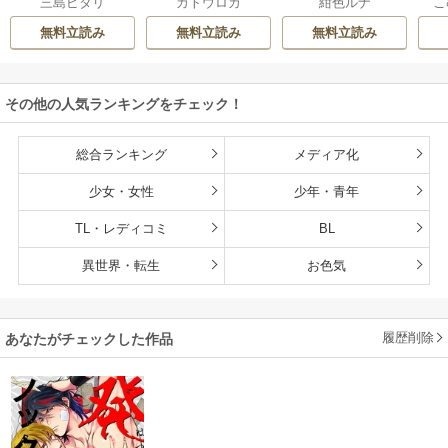
三島ピタリ
カトウロカ
紺色ルナ
こ
ったカモ
ね。ましろくん。
な
【電子限定漫画付
無料立読み
無料立読み
無料立読み
き】
その他の人気ランキングをチェック！
総合ランキング
メディア化
少女・女性
少年・青年
TL・レディコミ
BL
異世界・転生
お色気
履歴削除
あなたがチェックした作品