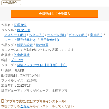
作品紹介
会員登録して全巻購入
作家名：
亘理肖悟
ジャンル：
BLマンガ
アスリート(BL)
/
ヘタレ(BL)
/
ツンデレ(BL)
/
ガチムチ(BL)
/
童貞(BL)
/
シーモア限定特典付き
/
電子特典付き
作品タグ：
斬新な設定
/
絵が綺麗
※システムにて自動抽出したものを表示しています
出版社：
笠倉出版社
雑誌：
プラセボ
シリーズ：
発情ノックアウト!【分冊版】【1】
DL期限：無期限
配信開始日：2022年1月5日
ファイルサイズ：21.6MB
出版年月：2022年1月
対応ビューア：ブラウザビューア、本棚アプリ
｢アプリで読む｣にはアプリをインストール!
本棚アプリを
こちら
からインストールしてください