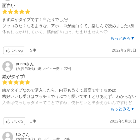
面白い
まず絵がタイプです！当たりでした!
ツッコみたくなるような、アホエロが面白くて、楽しんで読めました♪身
体もしっかりしていて、筋肉好きには、たまりません〜♡
レビュー少ないですが、気になってる方は是非読んでみてください！続き
もっとみる▼
楽しみにしてます！
5件
2022年2月3日
いいね
yunta
さん
(女性/50代)
総レビュー数：22件
絵がタイプ!
絵がタイプなので購入したら、内容も良くて最高です！攻めは
格好いいし受けはマッチョでうぶで可愛いです！とりあえず、わからない
入金は使っちゃダメってことですね。使わないと出会えないんですけど。
このご時世なので、とりあえず。
もっとみる▼
1件
2022年5月26日
いいね
CS
さん
(女性/40代)
総レビュー数：2件