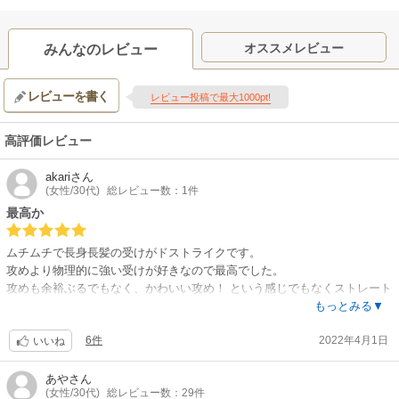
オススメレビュー
みんなのレビュー
レビューを書く
レビュー投稿で最大1000pt!
高評価レビュー
akari
さん
(女性/30代)
総レビュー数：1件
最高か
ムチムチで長身長髪の受けがドストライクです。
攻めより物理的に強い受けが好きなので最高でした。
攻めも余裕ぶるでもなく、かわいい攻め！ という感じでもなくストレート
な感じのキャラで、商業BLではあまり見ないタイプの組み合わせで嬉しす
もっとみる▼
ぎる…。
6件
2022年4月1日
これからどういう展開になるのか…二人が結ばれるところが早く見たいで
いいね
す！
ストーリーも続きがかなり気になります！
あや
さん
(女性/30代)
総レビュー数：29件