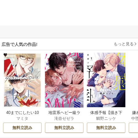
もっと見る
広告で人気の作品!
40までにしたい10
地雷系ヘビー級ラ
体感予報【描き下
嫌
マミタ
滝壺ゼゼラ
鯛野ニッケ
中
のこと
バー【単行本版】
ろしおまけ付き特
は
装版】
無料立読み
無料立読み
無料立読み