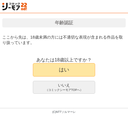
年齢認証
検索
はじめて
カート
ログイン
会員登録
漫画（マンガ）・電子書籍が国内最大級!!
ここから先は、18歳未満の方には不適切な表現が含まれる作品を取
り扱っています。
漫画(まんが)・電子書籍のコミックシーモアTOP
アダルト
アダルトマンガ
ク
あなたは18歳以上ですか？
浮気だけど好きな人【電子特装版】
アダルトマンガ
はい
黒金さつき
5件
いいえ
1,000pt/1,100円(税込)
（コミックシーモアTOPへ）
会員登録限定70%OFFクーポンで
300pt/330円(税込)
(C)NTTソルマーレ
1巻配信中