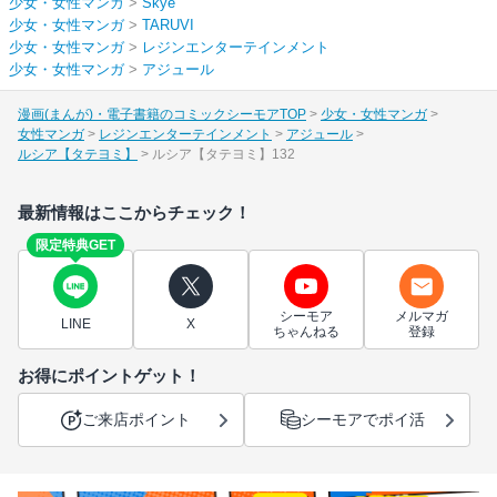
少女・女性マンガ
>
Skye
少女・女性マンガ
>
TARUVI
少女・女性マンガ
>
レジンエンターテインメント
少女・女性マンガ
>
アジュール
漫画(まんが)・電子書籍のコミックシーモアTOP
少女・女性マンガ
女性マンガ
レジンエンターテインメント
アジュール
ルシア【タテヨミ】
ルシア【タテヨミ】132
最新情報はここからチェック！
限定特典GET
シーモア
メルマガ
LINE
X
ちゃんねる
登録
お得にポイントゲット！
ご来店ポイント
シーモアでポイ活