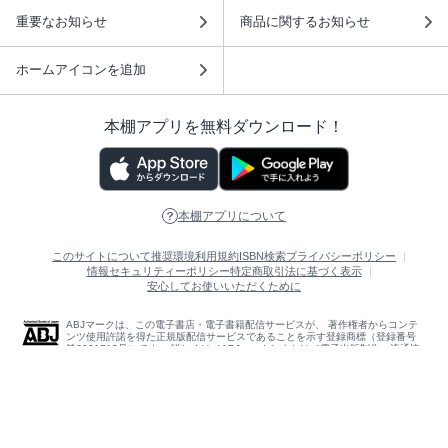
重要なお知らせ
商品に関するお知らせ
ホームアイコンを追加
本棚アプリを無料ダウンロード！
本棚アプリについて
このサイトについて
推奨環境
利用規約
ISBN検索
プライバシーポリシー
情報セキュリティーポリシー
特定商取引法に基づく表示
安心してお使いいただくために
ABJマークは、この電子書店・電子書籍配信サービスが、 著作権者からコンテ
ンツ使用許諾を得た正規版配信サービスであることを示す登録商標（登録番号
第6091713号）です。 詳しくは［ABJマーク］または［電子出版制作・流通協
議会］で検索してください。
(C)NTTソルマーレ