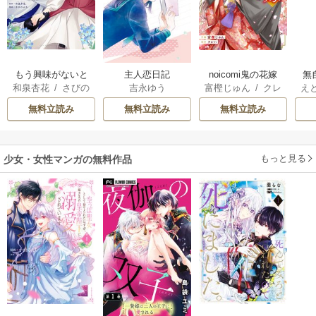
もう興味がないと
主人恋日記
noicomi鬼の花嫁
無
和泉杏花
/
さびの
吉永ゆう
富樫じゅん
/
クレ
え
離婚された令嬢の
も
ぶち
ハ
も
意外と楽しい新生
れ
無料立読み
無料立読み
無料立読み
活
嬢
もっと見る
少女・女性マンガの無料作品