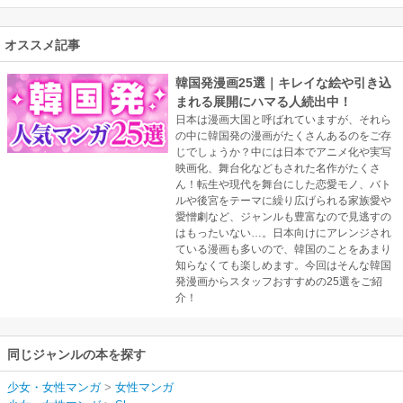
オススメ記事
韓国発漫画25選｜キレイな絵や引き込
まれる展開にハマる人続出中！
日本は漫画大国と呼ばれていますが、それら
の中に韓国発の漫画がたくさんあるのをご存
じでしょうか？中には日本でアニメ化や実写
映画化、舞台化などもされた名作がたくさ
ん！転生や現代を舞台にした恋愛モノ、バト
ルや後宮をテーマに繰り広げられる家族愛や
愛憎劇など、ジャンルも豊富なので見逃すの
はもったいない…。日本向けにアレンジされ
ている漫画も多いので、韓国のことをあまり
知らなくても楽しめます。今回はそんな韓国
発漫画からスタッフおすすめの25選をご紹
介！
同じジャンルの本を探す
少女・女性マンガ
>
女性マンガ