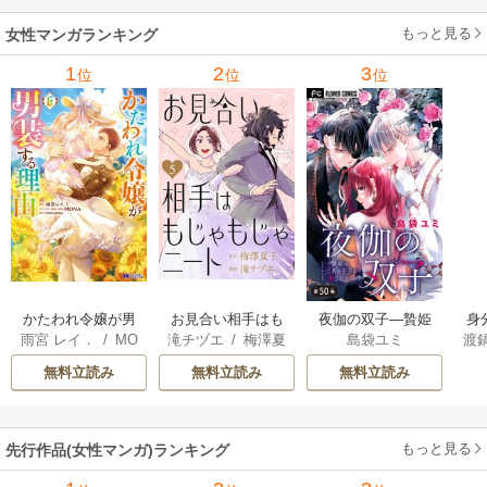
もっと見る
女性マンガランキング
1
2
3
位
位
位
かたわれ令嬢が男
お見合い相手はも
夜伽の双子―贄姫
身
雨宮 レイ．
/
MO
滝チヅエ
/
梅澤夏
島袋ユミ
渡
装する理由（コミ
じゃもじゃニート
は二人の王子に愛
恋
NA
/
SORAJIMA
子（エブリスタ）
ック）
される―【マイク
無料立読み
無料立読み
無料立読み
ロ】
もっと見る
先行作品(女性マンガ)ランキング