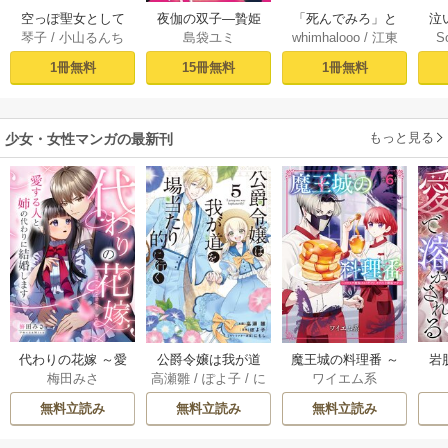
空っぽ聖女として
夜伽の双子―贄姫
「死んでみろ」と
泣
琴子
/
小山るんち
島袋ユミ
whimhalooo
/
江東
S
捨てられたはず
は二人の王子に愛
言われたので死に
しろ
/
蘭らむ
が、嫁ぎ先の皇帝
される―【マイク
ました。 1
1冊無料
15冊無料
1冊無料
陛下に溺愛されて
ロ】 1
います 1【コミック
シーモア限定版】
もっと見る
少女・女性マンガの最新刊
代わりの花嫁 ～愛
公爵令嬢は我が道
魔王城の料理番 ～
岩
梅田みさ
高瀬雛
/
ぽよ子
/
に
ワイエム系
する人と、姉の代
を場当たり的に行
コワモテ魔族ばか
溶
もし
わりに結婚します
く 5巻
りだけど、ホワイ
無料立読み
無料立読み
無料立読み
～ 18巻
トな職場です～ 6巻