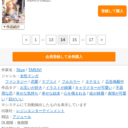
56pt/61円(税込)
登録して購入
作品紹介
...
...
<
1
13
14
15
17
>
会員登録して全巻購入
作家名：
Skye
/
TARUVI
ジャンル：
女性マンガ
ファンタジー
/
恋愛
/
ラブコメ
/
フルカラー
/
タテヨミ
/
広告掲載中
作品タグ：
お互いが好き
/
イラストが綺麗
/
キャラクターが可愛い
/
不器
用な恋
/
幸せな気持ち
/
幸せな結末
/
心を掴まれる
/
絵が綺麗
/
表情が可愛
い
/
顔がいい
※システムにて自動抽出したものを表示しています
出版社：
レジンエンターテインメント
雑誌：
アジュール
DL期限：無期限