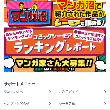
サポートメニュー
初めての方へ
ご利用ガイド
ヘルプ・お問合せ
シーモア島