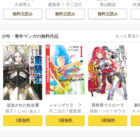
久保帯人
硬梨菜
/
不二涼介
青山剛昌
伏
版
ロンティア
無料立読み
無料立読み
無料立読み
もっと見る
少年・青年マンガの無料作品
追放された転生重
シャングリラ・フ
異世界でスローラ
骸
猫子
/
じゃいあん
/
不二涼介
/
硬梨菜
長頼
/
シゲ
/
オウカ
Ｋ
騎士はゲーム知識
ロンティア（１）
イフを（願望） 1
異
武六甲理衣
で無双する（１）
～クソゲーハン
1冊無料
3冊無料
3冊無料
ター、神ゲーに挑
まんとす～