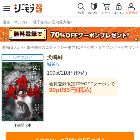
検索
はじめて
カート
ログイン
会員登録
漫画（マンガ）・電子書籍が国内最大級!!
漫画(まんが)・電子書籍のコミックシーモアTOP
少年・青年マンガ
少年マンガ
犬鳴峠
少年マンガ
城谷歩
100pt/110円(税込)
会員登録限定70%OFFクーポンで
30pt/33円(税込)
1巻配信中