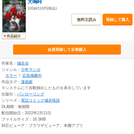
犬鳴峠
日毎に増していき…。
100pt/110円(税込)
初出：オーディオブックCD 「実説 城谷怪談撰集 五」収録
無料立読み
登録して購入
作品紹介
会員登録して全巻購入
作家名：
城谷歩
ジャンル：
少年マンガ
ホラー
/
広告掲載中
作品タグ：
漫画家
※システムにて自動抽出したものを表示しています
出版社：
パンローリング
シリーズ：
実話コミック城谷怪談
DL期限：無期限
配信開始日：2022年2月11日
ファイルサイズ：16.3MB
対応ビューア：ブラウザビューア、本棚アプリ