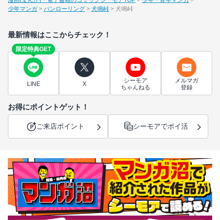
少年マンガ
パンローリング
犬鳴峠
犬鳴峠
最新情報はここからチェック！
限定特典GET
シーモア
メルマガ
LINE
X
ちゃんねる
登録
お得にポイントゲット！
ご来店ポイント
シーモアでポイ活