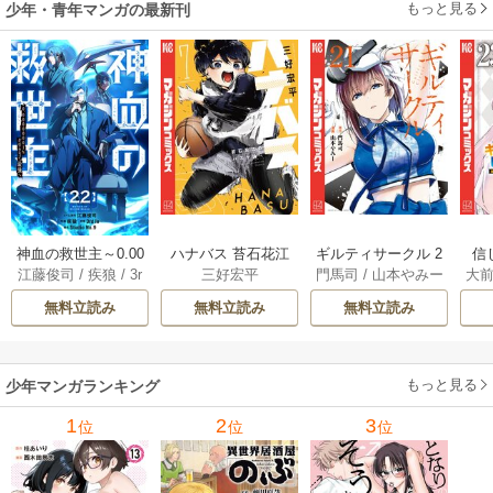
もっと見る
少年・青年マンガの最新刊
神血の救世主～0.00
ハナバス 苔石花江
ギルティサークル 2
信
江藤俊司
/
疾狼
/
3r
三好宏平
門馬司
/
山本やみー
大
000001％を引き当
のバスケ論 7巻
1巻
に
d Ie
/
Studio No.9
て最強へ～【電子
で
無料立読み
無料立読み
無料立読み
書籍特典付】 22巻
ギ
ャ
の
もっと見る
少年マンガランキング
れ
メ
1
2
3
位
位
位
ぁ