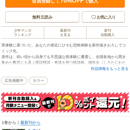
70%OFF
会員登録して
で購入
無料立読み
お気に入り
少年マンガ
最新刊
新刊
ランキング
を見る
自動購入
実体験に基づいた、あなたの身近にひそむ恐怖体験を新作描きおろしでコ
ミック化。
原作は、幼い頃から自身でも不思議な怪体験に遭遇し、全国各地から聞き
集めた数百にも及ぶ実話怪談・奇談を持つ怪談師、城谷歩（しろたにわた
る）。怪談師がライブ会場で生み出す迫真の語り、臨場感を、戦慄作画を
作品情報をもっと見る
得意とする漫画家陣の手によりトラウマ級にビジュアル化。背筋も凍る恐
怖を味わいたいあなたにおくる、本当にあった怖い話をお楽しみくださ
広告掲載中
ホラー
い。
福岡県にある全国でも有数の心霊スポット。高校生だったチナミちゃん
は、先輩にドライブがてら肝試しに誘われる。行先は犬鳴峠にある旧トン
ネル。チナミちゃんは霊感の強い幼馴染のアズサちゃんに声をかける。夏
の夜、男女四人で訪れたそのトンネルは異様な空気感に包まれており、車
中で写された記念写真にはいなかったはずの男の子の姿が。運転していた
1巻から
｜
最新刊から
先輩の突然の死、肝試しに出向いたチナミちゃんに次々襲い掛かる怪異は