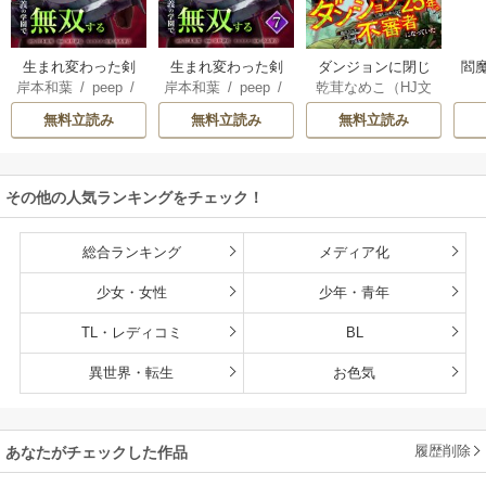
生まれ変わった剣
生まれ変わった剣
ダンジョンに閉じ
閻魔
岸本和葉
/
peep
/
岸本和葉
/
peep
/
乾茸なめこ（HJ文
聖、剣士が冷遇さ
聖、剣士が冷遇さ
込められて25年。
染野静也
/
桑島黎
染野静也
/
桑島黎
庫／ホビージャパ
れる魔術至上主義
れる魔術至上主義
救出されたときに
無料立読み
無料立読み
無料立読み
音
/
taskey STUDI
音
/
taskey STUDI
ン刊）
/
御手洗太
の学園で無双する
の学園で無双する
は立派な不審者に
O
O
陽
/
芝
【単行本版】
なっていた【分冊
版】
その他の人気ランキングをチェック！
総合ランキング
メディア化
少女・女性
少年・青年
TL・レディコミ
BL
異世界・転生
お色気
履歴削除
あなたがチェックした作品