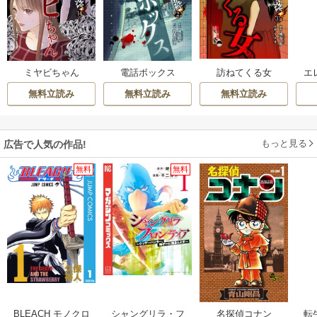
訪ねてくる女
ミヤビちゃん
電話ボックス
エ
無料立読み
無料立読み
無料立読み
もっと見る
広告で人気の作品!
無料
無料
BLEACH モノクロ
シャングリラ・フ
名探偵コナン
転