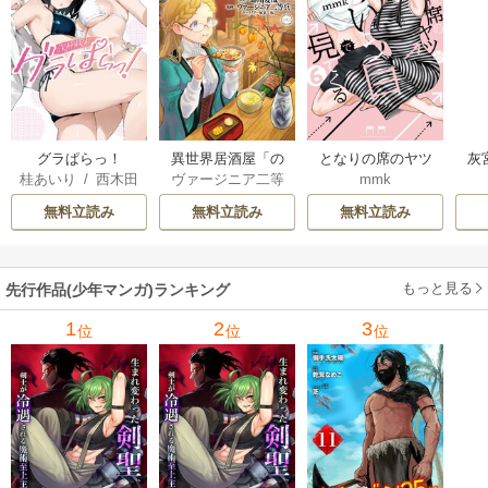
グラぱらっ！
異世界居酒屋「の
となりの席のヤツ
灰
桂あいり
/
西木田
ヴァージニア二等
mmk
ぶ」
がそういう目で見
景志
兵
/
蝉川夏哉
/
転
てくる
無料立読み
無料立読み
無料立読み
もっと見る
先行作品(少年マンガ)ランキング
1
2
3
位
位
位