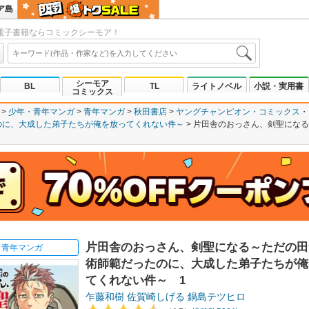
ア島
電子書籍ならコミックシーモア！
シーモア
BL
TL
ライトノベル
小説・実用書
コミックス
少年・青年マンガ
青年マンガ
秋田書店
ヤングチャンピオン・コミックス
のに、大成した弟子たちが俺を放ってくれない件～
片田舎のおっさん、剣聖になる
片田舎のおっさん、剣聖になる～ただの田
青年マンガ
術師範だったのに、大成した弟子たちが俺
てくれない件～ 1
乍藤和樹
佐賀崎しげる
鍋島テツヒロ