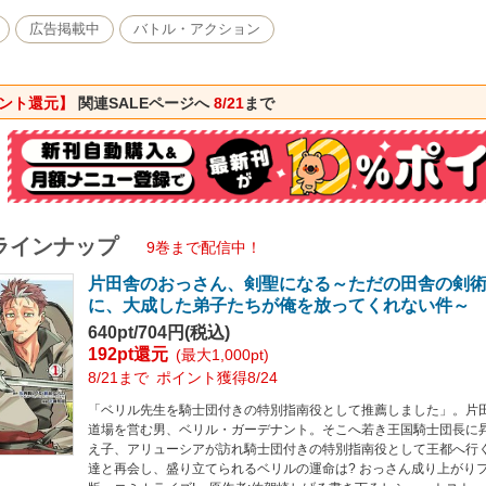
広告掲載中
バトル・アクション
ント還元】
関連SALEページへ
8/21
まで
ラインナップ
9巻まで配信中！
片田舎のおっさん、剣聖になる～ただの田舎の剣
に、大成した弟子たちが俺を放ってくれない件～ 
640pt/704円(税込)
192pt還元
(最大1,000pt)
8/21まで
ポイント獲得8/24
「ベリル先生を騎士団付きの特別指南役として推薦しました」。片
道場を営む男、ベリル・ガーデナント。そこへ若き王国騎士団長に
え子、アリューシアが訪れ騎士団付きの特別指南役として王都へ行
達と再会し、盛り立てられるベリルの運命は? おっさん成り上がり