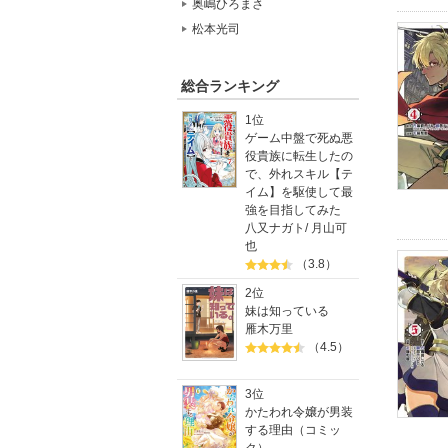
奥嶋ひろまさ
松本光司
総合ランキング
1位
ゲーム中盤で死ぬ悪
役貴族に転生したの
で、外れスキル【テ
イム】を駆使して最
強を目指してみた
八又ナガト
/
月山可
也
（3.8）
2位
妹は知っている
雁木万里
（4.5）
3位
かたわれ令嬢が男装
する理由（コミッ