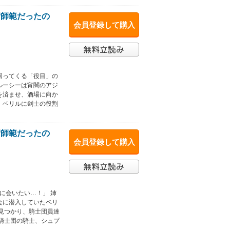
術師範だったの
会員登録して購入
回ってくる「役目」の
ルーシーは宵闇のアジ
を済ませ、酒場に向か
。ベリルに剣士の役割
術師範だったの
会員登録して購入
に会いたい…！」 姉
会に潜入していたベリ
見つかり、騎士団員達
騎士団の騎士、シュプ