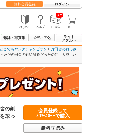
無料会員登録
ログイン
UP!
はじめて
ヘルプ
PT購入
カート
ライト
雑誌・写真集
メディア化
アダルト
どこでもヤングチャンピオン
片田舎のおっさ
～ただの田舎の剣術師範だったのに、大成した
舎の剣
会員登録して
を放っ
70%OFFで購入