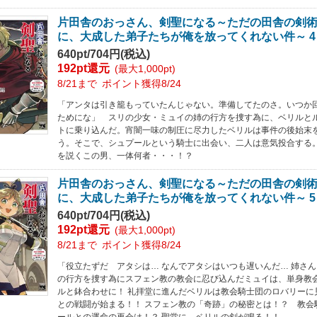
片田舎のおっさん、剣聖になる～ただの田舎の剣
に、大成した弟子たちが俺を放ってくれない件～ 4
640pt/704円(税込)
192pt還元
(最大1,000pt)
8/21まで
ポイント獲得8/24
「アンタは引き籠もっていたんじゃない。準備してたのさ。いつか
ためにな」 スリの少女・ミュイの姉の行方を捜す為に、ベリルと
トに乗り込んだ。宵闇一味の制圧に尽力したベリルは事件の後始末
う。そこで、シュプールという騎士に出会い、二人は意気投合する
を説くこの男、一体何者・・・！？
片田舎のおっさん、剣聖になる～ただの田舎の剣
に、大成した弟子たちが俺を放ってくれない件～ 5
640pt/704円(税込)
192pt還元
(最大1,000pt)
8/21まで
ポイント獲得8/24
「役立たずだ アタシは… なんでアタシはいつも遅いんだ… 姉さん
の行方を捜す為にスフェン教の教会に忍び込んだミュイは、単身教
ルと鉢合わせに！ 礼拝堂に進んだベリルは教会騎士団のロバリーに
との戦闘が始まる！！ スフェン教の「奇跡」の秘密とは！？ 教会
ールとの運命の再会は！？ 聖堂に、ベリルの剣が鳴る！！