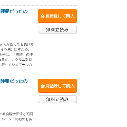
術師範だったの
会員登録して購入
ら 何があっても負けち
ュイを助け出すため、
相手は、「奇跡」の使
れるが…。クルニ対ロ
士狩り」シュプールの
術師範だったの
会員登録して購入
の教会騎士団達と死闘
、ルーシーの勧めもあ