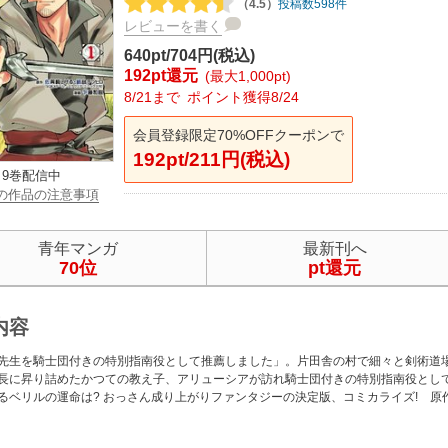
（4.5）
投稿数598件
レビューを書く
640pt/704円(税込)
192pt還元
(最大1,000pt)
8/21まで
ポイント獲得8/24
会員登録限定70%OFFクーポンで
192pt/211円(税込)
9巻配信中
の作品の注意事項
青年マンガ
最新刊へ
70位
pt還元
内容
先生を騎士団付きの特別指南役として推薦しました」。片田舎の村で細々と剣術道
長に昇り詰めたかつての教え子、アリューシアが訪れ騎士団付きの特別指南役とし
るベリルの運命は? おっさん成り上がりファンタジーの決定版、コミカライズ! 原