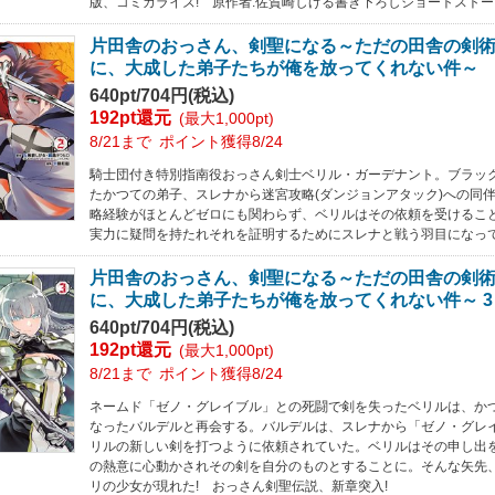
版、コミカライズ! 原作者:佐賀崎しげる書き下ろしショートストー
片田舎のおっさん、剣聖になる～ただの田舎の剣
に、大成した弟子たちが俺を放ってくれない件～ 
640pt/704円(税込)
192pt還元
(最大1,000pt)
8/21まで
ポイント獲得8/24
騎士団付き特別指南役おっさん剣士ベリル・ガーデナント。ブラッ
たかつての弟子、スレナから迷宮攻略(ダンジョンアタック)への同
略経験がほとんどゼロにも関わらず、ベリルはその依頼を受けるこ
実力に疑問を持たれそれを証明するためにスレナと戦う羽目になって
片田舎のおっさん、剣聖になる～ただの田舎の剣
に、大成した弟子たちが俺を放ってくれない件～ 3
640pt/704円(税込)
192pt還元
(最大1,000pt)
8/21まで
ポイント獲得8/24
ネームド「ゼノ・グレイブル」との死闘で剣を失ったベリルは、か
なったバルデルと再会する。バルデルは、スレナから「ゼノ・グレ
リルの新しい剣を打つように依頼されていた。ベリルはその申し出
の熱意に心動かされその剣を自分のものとすることに。そんな矢先
リの少女が現れた! おっさん剣聖伝説、新章突入!