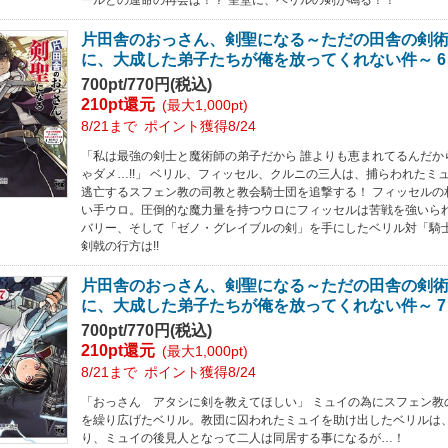
片田舎のおっさん、剣聖になる～ただの田舎の剣
に、大成した弟子たちが俺を放ってくれない件～ 6
700pt/770円(税込)
210pt還元
(最大1,000pt)
8/21まで
ポイント獲得8/24
「私は最強の剣士と魔術師の弟子だから 誰よりも恵まれてるんだか
ゃダメ…!!」 ベリル、フィッセル、クルニの三人は、捕らわれたミ
逃亡するスフェン教の司教と教会騎士団を追撃する！ フィッセルの
い手ウロ。圧倒的な魔力量を持つウロにフィッセルは苦戦を強いら
バリー、そして「ゼノ・グレイブルの剣」を手にしたベリル対「騎
剣戟の行方は!!
片田舎のおっさん、剣聖になる～ただの田舎の剣
に、大成した弟子たちが俺を放ってくれない件～ 7
700pt/770円(税込)
210pt還元
(最大1,000pt)
8/21まで
ポイント獲得8/24
「おっさん アタシに剣を教えてほしい」 ミュイの為にスフェン教
を繰り広げたベリル。教団に囚われたミュイを助け出したベリルは
り、ミュイの後見人となって二人は同居する事になるが…！