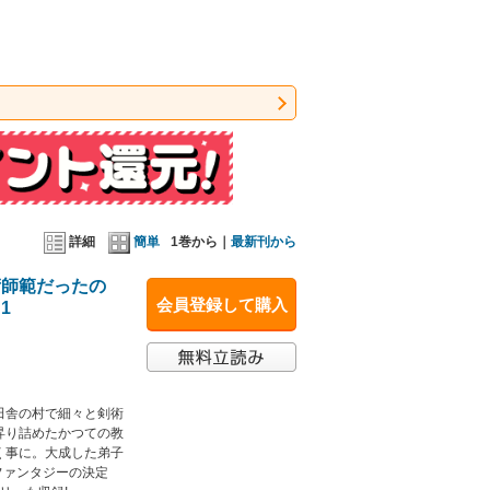
詳細
簡単
1巻から｜
最新刊から
術師範だったの
会員登録して購入
1
田舎の村で細々と剣術
昇り詰めたかつての教
く事に。大成した弟子
ファンタジーの決定