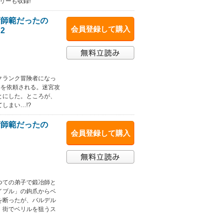
リーも収録!
術師範だったの
会員登録して購入
2
クランク冒険者になっ
伴を依頼される。迷宮攻
とにした。ところが、
しまい…!?
術師範だったの
会員登録して購入
つての弟子で鍛冶師と
イブル」の鉤爪からベ
を断ったが、バルデル
、街でベリルを狙うス