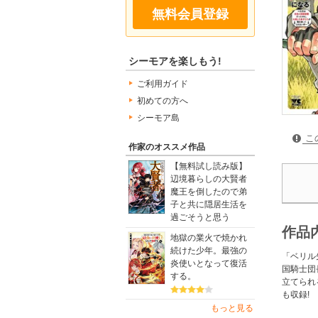
無料会員登録
シーモアを楽しもう!
ご利用ガイド
初めての方へ
シーモア島
こ
作家のオススメ作品
【無料試し読み版】
辺境暮らしの大賢者
魔王を倒したので弟
子と共に隠居生活を
過ごそうと思う
作品
地獄の業火で焼かれ
続けた少年。最強の
「ベリル
炎使いとなって復活
国騎士団
する。
立てられ
も収録!
もっと見る