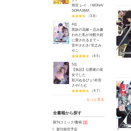
ク）
雨宮 レイ．
/
MONA
/
SORAJIMA
（3.8）
4位
黒妖の花嫁～忌み嫌
われた私が冷酷大尉
に愛されるまで～
音中さわき
/
宮之み
やこ
（4.5）
5位
【単話】公爵家の長
女でした
彩川ぬるぴょ
/
鈴音
さや
/
たむ
（4.7）
もっと見る
全書籍から探す
新刊コミック/書籍
新刊発売予定