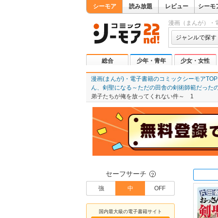
シーモア
読み放題
レビュー
シーモ
漫画（まんが）・
ジャンルで探す
総合
少年・青年
少女・女性
漫画(まんが)・電子書籍のコミックシーモアTOP
ん、剣聖になる～ただの田舎の剣術師範だった
弟子たちが俺を放ってくれない件～ 1
セーフサーチ
？
強
中
OFF
国内最大級の電子書籍サイト