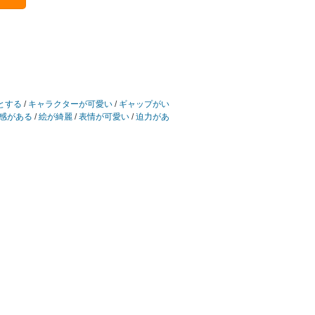
とする
/
キャラクターが可愛い
/
ギャップがい
感がある
/
絵が綺麗
/
表情が可愛い
/
迫力があ