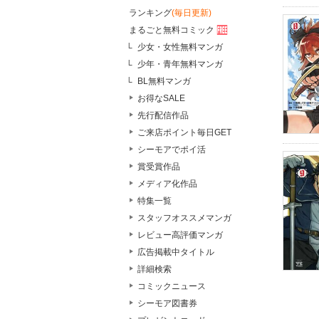
ランキング
(毎日更新)
まるごと無料コミック
少女・女性無料マンガ
少年・青年無料マンガ
BL無料マンガ
お得なSALE
先行配信作品
ご来店ポイント毎日GET
シーモアでポイ活
賞受賞作品
メディア化作品
特集一覧
スタッフオススメマンガ
レビュー高評価マンガ
広告掲載中タイトル
詳細検索
コミックニュース
シーモア図書券