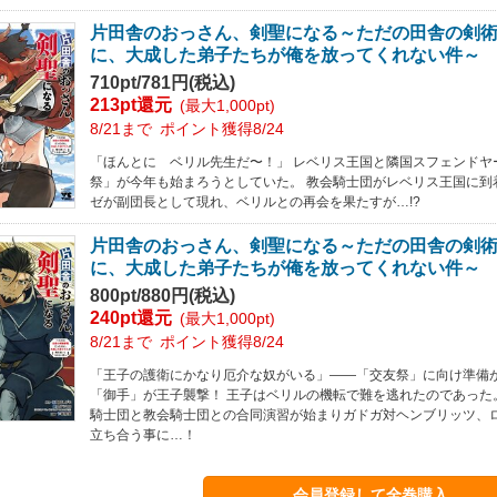
片田舎のおっさん、剣聖になる～ただの田舎の剣
に、大成した弟子たちが俺を放ってくれない件～ 
710pt/781円(税込)
213pt還元
(最大1,000pt)
8/21まで
ポイント獲得8/24
「ほんとに ベリル先生だ〜！」 レベリス王国と隣国スフェンドヤ
祭」が今年も始まろうとしていた。 教会騎士団がレベリス王国に到
ゼが副団長として現れ、ベリルとの再会を果たすが…!?
片田舎のおっさん、剣聖になる～ただの田舎の剣
に、大成した弟子たちが俺を放ってくれない件～ 
800pt/880円(税込)
240pt還元
(最大1,000pt)
8/21まで
ポイント獲得8/24
「王子の護衛にかなり厄介な奴がいる」――「交友祭」に向け準備
「御手」が王子襲撃！ 王子はベリルの機転で難を逃れたのであった
騎士団と教会騎士団との合同演習が始まりガドガ対ヘンブリッツ、
立ち合う事に…！
会員登録して全巻購入