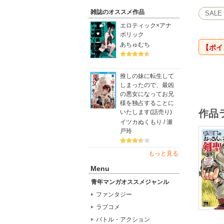
雑誌のオススメ作品
SALE
エロティック×アナ
ボリック
あちゅむち
【ポイ
推しの妹に転生して
しまったので、最凶
の悪女になってお兄
様を独占することに
作品
いたします(話売り)
イツカぬくもり / 瀬
戸玲
もっと見る
Menu
青年マンガオススメジャンル
ファンタジー
ラブコメ
バトル・アクション