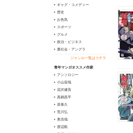
ギャグ・コメディー
歴史
お色気
スポーツ
グルメ
政治・ビジネス
裏社会・アングラ
ジャンル一覧はコチラ
青年マンガオススメ作家
アンソロジー
小山宙哉
花沢健吾
真鍋昌平
原泰久
荒川弘
奥浩哉
渡辺航