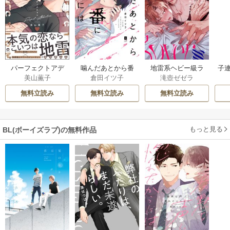
パーフェクトアデ
噛んだあとから番
地雷系ヘビー級ラ
子
美山薫子
倉田イツ子
滝壺ゼゼラ
ィクション
になるには【単行
バー【単行本版】
本版】
無料立読み
無料立読み
無料立読み
もっと見る
BL(ボーイズラブ)の無料作品