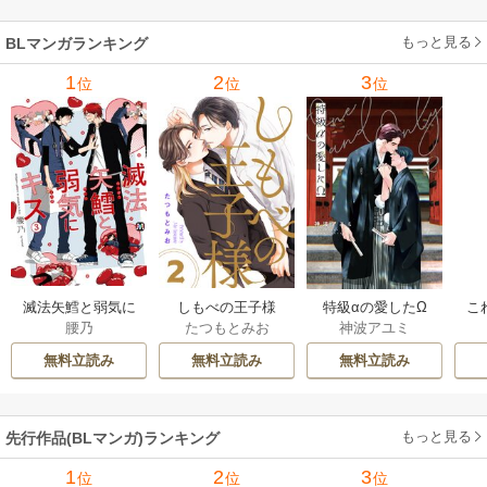
もっと見る
BLマンガランキング
1
2
3
位
位
位
滅法矢鱈と弱気に
しもべの王子様
特級αの愛したΩ
こ
腰乃
たつもとみお
神波アユミ
キス【コミックス
【描き下ろしおま
版】
け付き特装版】
無料立読み
無料立読み
無料立読み
もっと見る
先行作品(BLマンガ)ランキング
1
2
3
位
位
位