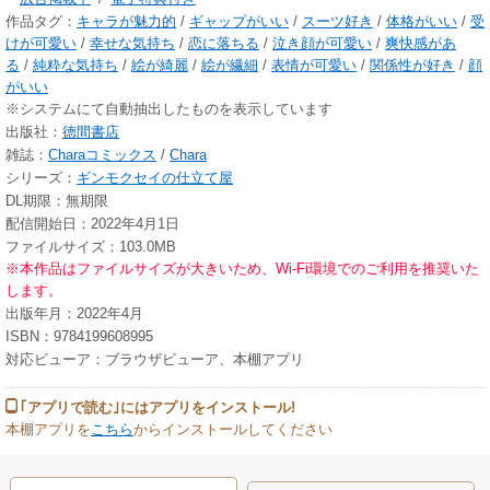
作品タグ：
キャラが魅力的
/
ギャップがいい
/
スーツ好き
/
体格がいい
/
受
けが可愛い
/
幸せな気持ち
/
恋に落ちる
/
泣き顔が可愛い
/
爽快感があ
る
/
純粋な気持ち
/
絵が綺麗
/
絵が繊細
/
表情が可愛い
/
関係性が好き
/
顔
がいい
※システムにて自動抽出したものを表示しています
出版社：
徳間書店
雑誌：
Charaコミックス
/
Chara
シリーズ：
ギンモクセイの仕立て屋
DL期限：無期限
配信開始日：2022年4月1日
ファイルサイズ：103.0MB
※本作品はファイルサイズが大きいため、Wi-Fi環境でのご利用を推奨いた
します。
出版年月：2022年4月
ISBN：9784199608995
対応ビューア：ブラウザビューア、本棚アプリ
｢アプリで読む｣にはアプリをインストール!
本棚アプリを
こちら
からインストールしてください