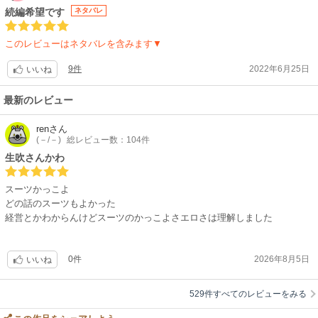
うに描いてて、全く気分が削がれない、素晴らしい描写テク。上巻描き下
続編希望です
ネタバレ
ろし4ページ(1話と2話の間の話)、下巻全170ページで本編は142ページで
終わるけど、残り28ページ中、あの人とのマウントとり合戦とエチエチ描
このレビューはネタバレを含みます▼
き下ろし18ページ+電子描き下ろし2ページ+カバー下後書き2ページだか
ら、上巻はともかく雑誌連載で読んでた方も下巻は単行本買うのが良いで
9件
2022年6月25日
いいね
すよ。描き下ろしのマウントとり爆笑からのエチの流れ、1話のテオ登場
のイメージからは想像できない彼の一面が見られてうきゃ〜ですw
最新のレビュー
ren
さん
(－/－)
総レビュー数：104件
生吹さんかわ
スーツかっこよ
どの話のスーツもよかった
経営とかわからんけどスーツのかっこよさエロさは理解しました
0件
2026年8月5日
いいね
529件すべてのレビューをみる