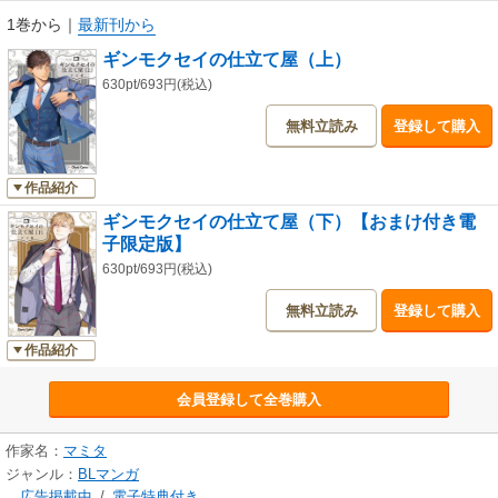
接客のプロ・灯生とともに、
1巻から
｜
最新刊から
店の立て直しをはかることになって!?
ギンモクセイの仕立て屋（上）
傲岸不遜な元メートル×自分に自信のない仕立て屋の、
630pt/693円(税込)
スーツ×スーツのアダルトラブｖ
無料立読み
登録して購入
作品紹介
ギンモクセイの仕立て屋（下）【おまけ付き電
子限定版】
630pt/693円(税込)
無料立読み
登録して購入
作品紹介
会員登録して全巻購入
作家名：
マミタ
ジャンル：
BLマンガ
広告掲載中
/
電子特典付き