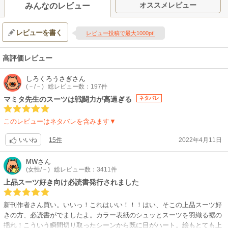
オススメレビュー
みんなのレビュー
レビューを書く
レビュー投稿で最大1000pt!
高評価レビュー
しろくろうさぎ
さん
(－/－)
総レビュー数：197件
マミタ先生のスーツは戦闘力が高過ぎる
ネタバレ
このレビューはネタバレを含みます▼
15件
2022年4月11日
いいね
MW
さん
(女性/－)
総レビュー数：3411件
上品スーツ好き向け必読書発行されました
新刊作者さん買い。いいっ！これはいい！！！はい、そこの上品スーツ好
きの方、必読書がでましたよ。カラー表紙のシュッとスーツを羽織る裾の
揺れ！こういう瞬間切り取ったシーンから既に目がハート。絵もとても上