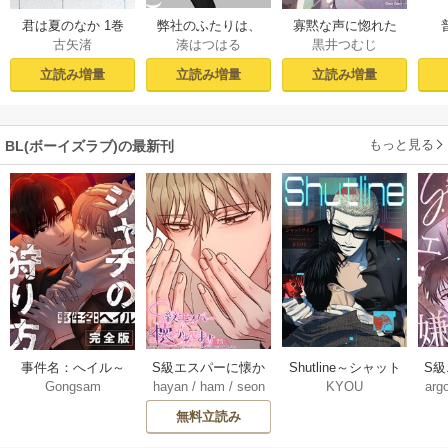
君は夏のなか 1巻
弊社のふたりは、
寡黙な声に惚れた
古矢渚
湊はつはる
黒井つむじ
まだ未遂らしい。
からには【おまけ
１【コミックシー
付き電子限定版】
立読み増量
立読み増量
立読み増量
モア限定描き下ろ
し付き】
もっと見る
BL(ボーイズラブ)の最新刊
Shutline～シャット
S
事件名：へイル～
S級エスパーに懐か
KYOU
arg
Gongsam
hayan
/
ham
/
seon
ライン～【タテヨ
れ
シャチの狩り方～
れてます【タテヨ
eedyou
ミ】 40-42巻
【完全版】【タテ
ミ】 75巻
無料立読み
【タ
ヨミ】 37巻