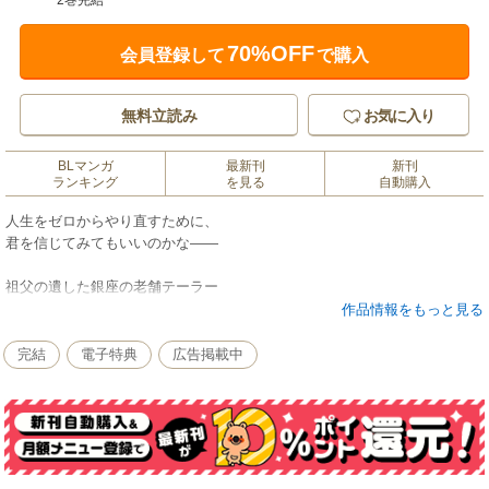
2巻完結
70%OFF
会員登録して
で購入
無料立読み
お気に入り
BLマンガ
最新刊
新刊
ランキング
を見る
自動購入
人生をゼロからやり直すために、
君を信じてみてもいいのかな――
祖父の遺した銀座の老舗テーラー
「ギンモクセイ」を継いだ生吹（うぶき）。
作品情報をもっと見る
けれど祖父のいた頃とは違い、
今では閑古鳥が鳴いている…!?
完結
電子特典
広告掲載中
焦りばかりが募っていたある日、
灯生（てお）と名乗るイケメンが店を訪ねてきた!!
久々の来客に舞い上がるけれど、いきなり
上から目線で接客のダメ出しをされてしまう。
「お前を一流店の店主に変えてやる、俺に賭けろ」
銀座の超一流レストランの元メートルだという