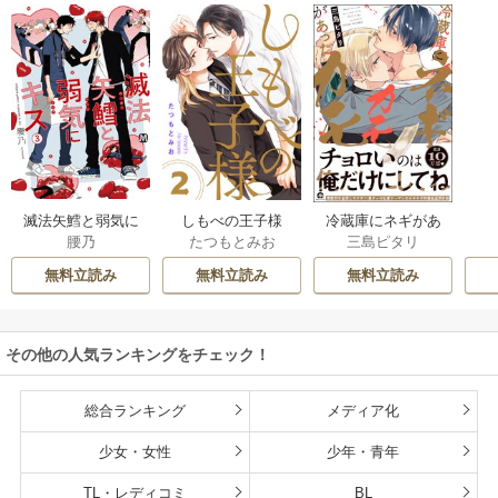
滅法矢鱈と弱気に
しもべの王子様
冷蔵庫にネギがあ
腰乃
たつもとみお
三島ピタリ
キス【コミックス
【描き下ろしおま
ったカモ
版】
け付き特装版】
無料立読み
無料立読み
無料立読み
その他の人気ランキングをチェック！
総合ランキング
メディア化
少女・女性
少年・青年
TL・レディコミ
BL