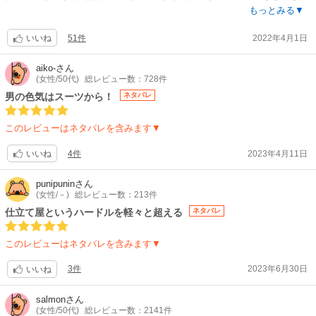
手な作者さんでスーツ姿はほんと眼福、綺麗なスーツ男子ふたりに目が眩
もっとみる▼
む横で、お役立ち看板猫のギンとお隣のギャラリーのおじいちゃんがほっ
51件
2022年4月1日
こり可愛すぎーーーこの美と愛玩のちょうど良いバランスが神。
いいね
銀座の端にある祖父から継いだ仕立て屋ギンモクセイ、脱サラした35歳の
aiko-
さん
(女性/50代)
総レビュー数：728件
生吹は潰すわけにはいかないと一所懸命なのに売上は右肩下り、焦ってい
たその時お店にやってきたのがモデルみたいなイケメン灯生(テオ)。この
男の色気はスーツから！
ネタバレ
店を立て直してやる俺に賭けろと強い目で言ってくる。こんな奴知らない
と思ってたら、あーそういえばー！思い当たってしまったあの晩のこ
このレビューはネタバレを含みます▼
と。。。という、テーラー再生お仕事スーツ眼福BL。キレキレのテオに何
も分からずついていく生吹視点で描かれるので、仕事が上手くいくと自分
4件
2023年4月11日
いいね
まで嬉しくなる爽快感あります。それでいて後半のラブもしっかりあって
満足度激高！あ、脱いだらそうなってたのね！
punipunin
さん
(女性/－)
総レビュー数：213件
作者さんもどこかでふたりをまた描きたいって後書きに書かれてました
仕立て屋というハードルを軽々と超える
ネタバレ
し、ぜひ続き描いてほしいです！テオの名前の由来には納得ですが、まだ
他にも伏線回収されてない気もするし、、1話でチラッとでてきた生吹の
このレビューはネタバレを含みます▼
コンプレックスや彼の両親の話とか。
3件
2023年6月30日
いいね
あと、まだ他の方のレビューで触れられてないようなので思いきって書き
ます、需要あるはず。下巻のエチシーン、あれの修正ほぼゼロですよ。描
salmon
さん
き下ろしで一部分だけ発光してるくらい。すっごく上手に自然に流れるよ
(女性/50代)
総レビュー数：2141件