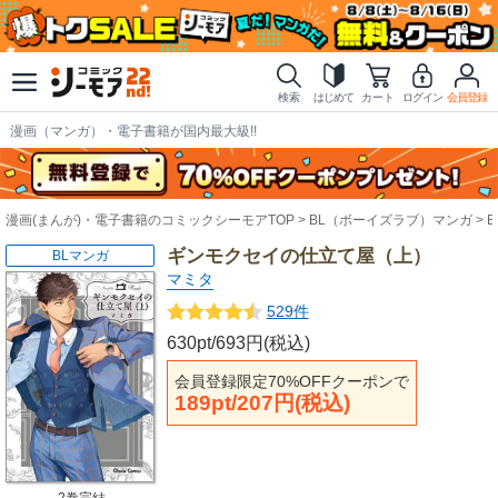
検索
はじめて
カート
ログイン
会員登録
漫画（マンガ）・電子書籍が国内最大級!!
漫画(まんが)・電子書籍のコミックシーモアTOP
BL（ボーイズラブ）マンガ
ギンモクセイの仕立て屋（上）
BLマンガ
マミタ
529件
630pt/693円(税込)
会員登録限定70%OFFクーポンで
189pt/207円(税込)