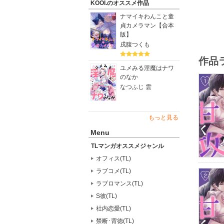
KOOI.のオススメ作品
ナマイキわんこと童
貞カメラマン【合本
版】
戌腹つくも
作品
ユメみる淫魔はナワ
のなか
なつふじ 雲
もっと見る
Menu
TLマンガオススメジャンル
オフィス(TL)
ラブコメ(TL)
ラブロマンス(TL)
S彼(TL)
社内恋愛(TL)
禁断･背徳(TL)