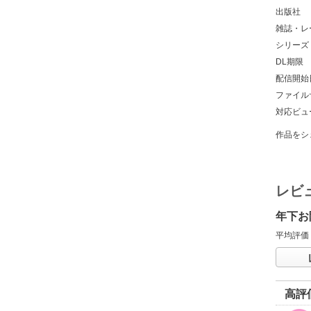
出版社
雑誌・レ
シリーズ
DL期限
配信開始
ファイル
対応ビュ
作品をシ
レビ
年下お
平均評価
高評