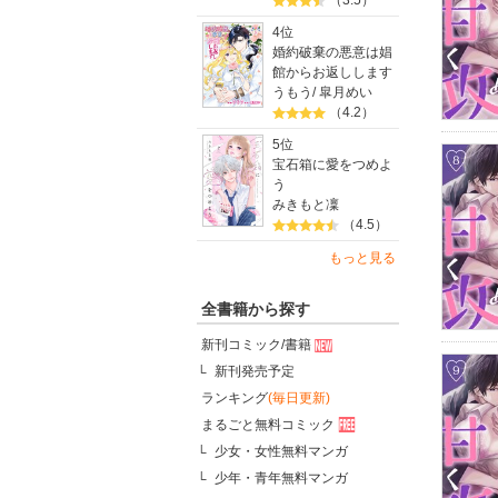
（3.5）
4位
婚約破棄の悪意は娼
館からお返しします
うもう
/
皐月めい
（4.2）
5位
宝石箱に愛をつめよ
う
みきもと凜
（4.5）
もっと見る
全書籍から探す
新刊コミック/書籍
新刊発売予定
ランキング
(毎日更新)
まるごと無料コミック
少女・女性無料マンガ
少年・青年無料マンガ