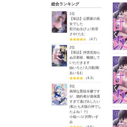
総合ランキング
1位
【単話】公爵家の長
女でした
彩川ぬるぴょ
/
鈴音
さや
/
たむ
（4.7）
2位
【単話】拝啓見知ら
ぬ旦那様、離婚して
いただきます
紬いろと
/
久川航璃
/
あいるむ
（4.3）
3位
病弱な悪役令嬢です
が、婚約者が過保護
すぎて逃げ出したい
(私たち犬猿の仲でし
たよね！？)
小箱ハコ
/
沢野いず
み