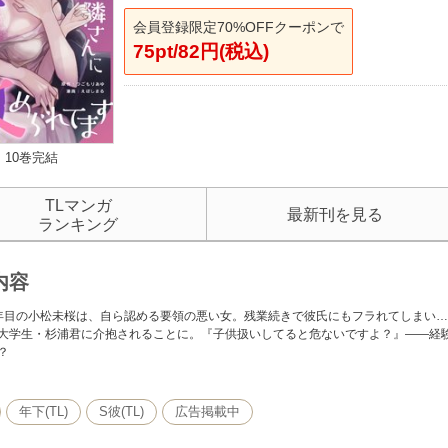
会員登録限定70%OFFクーポンで
75pt/82円(税込)
10巻完結
TLマンガ
最新刊を見る
ランキング
内容
年目の小松未桜は、自ら認める要領の悪い女。残業続きで彼氏にもフラれてしまい
大学生・杉浦君に介抱されることに。『子供扱いしてると危ないですよ？』――経
？
年下(TL)
S彼(TL)
広告掲載中