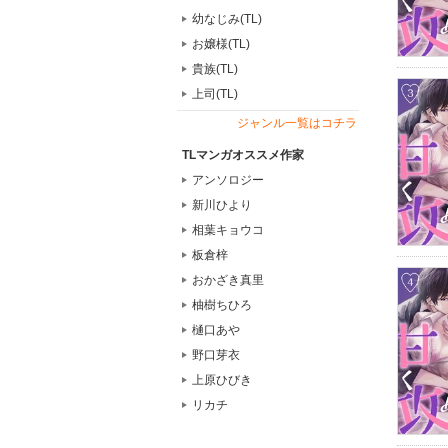
幼なじみ(TL)
お嬢様(TL)
貴族(TL)
上司(TL)
ジャンル一覧はコチラ
TLマンガオススメ作家
アンソロジー
新川ひより
相葉キョウコ
板倉梓
おかざき真里
柚樹ちひろ
樋口あや
野口芽衣
上原ひびき
リカチ