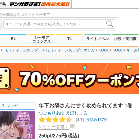
ア島
電子書籍ならコミックシーモア！
シーモア
BL
TL
ライトノベル
小説・実用書
コミックス
TL（ティーンズラブ）
TL（ティーンズラブ）マンガ
KOOI.
KOOI.
年下お
年下お隣さんに甘く攻められてます 1巻
TLマンガ
つごもりあゆ
えぽしまる
（4.7）
投稿数137件
レビューを書く
250pt/275円(税込)