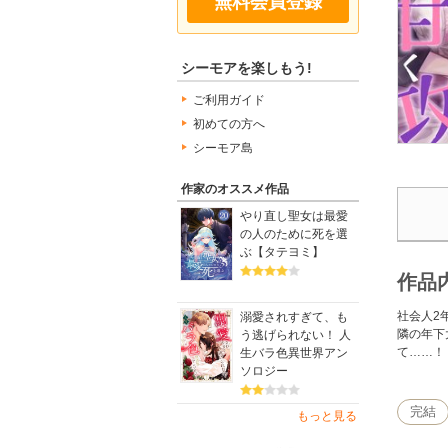
無料会員登録
シーモアを楽しもう!
ご利用ガイド
初めての方へ
シーモア島
作家のオススメ作品
やり直し聖女は最愛
の人のために死を選
ぶ【タテヨミ】
作品
社会人2
溺愛されすぎて、も
隣の年下
う逃げられない！ 人
て……！
生バラ色異世界アン
ソロジー
完結
もっと見る