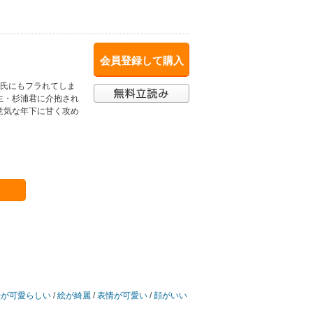
会員登録して購入
彼氏にもフラれてしま
生・杉浦君に介抱され
意気な年下に甘く攻め
絵が可愛らしい
/
絵が綺麗
/
表情が可愛い
/
顔がいい