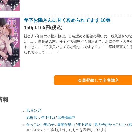
年下お隣さんに甘く攻められてます 10巻
150pt/165円(税込)
社会人2年目の小松未桜は、自ら認める要領の悪い女。残業続きで
い……。自棄酒の末、帰宅する部屋すら間違えて、お隣の年下大学
ることに。『子供扱いしてると危ないですよ？』――経験豊富で生
られちゃって……！？
会員登録して全巻購入
情報
：
TLマンガ
S彼(TL)
/
年下(TL)
/
広告掲載中
：
かっこいい男の子
/
展開が早い
/
年下好き
/
男の子がかっこいい
/
※システムにて自動抽出したものを表示しています