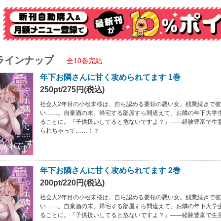
ラインナップ
全10巻完結
年下お隣さんに甘く攻められてます 1巻
250pt/275円(税込)
社会人2年目の小松未桜は、自ら認める要領の悪い女。残業続きで
い……。自棄酒の末、帰宅する部屋すら間違えて、お隣の年下大学
ることに。『子供扱いしてると危ないですよ？』――経験豊富で生
られちゃって……！？
年下お隣さんに甘く攻められてます 2巻
200pt/220円(税込)
社会人2年目の小松未桜は、自ら認める要領の悪い女。残業続きで
い……。自棄酒の末、帰宅する部屋すら間違えて、お隣の年下大学
ることに。『子供扱いしてると危ないですよ？』――経験豊富で生