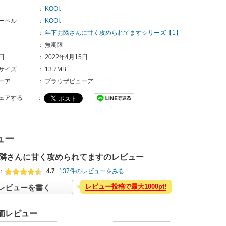
：
KOOI.
ーベル
：
KOOI.
：
年下お隣さんに甘く攻められてますシリーズ【1】
：
無期限
日
：
2022年4月15日
サイズ
：
13.7MB
ーア
：
ブラウザビューア
ェアする
：
ュー
隣さんに甘く攻められてますのレビュー
：
4.7
137件のレビューをみる
レビュー投稿で最大1000pt!
レビューを書く
価レビュー