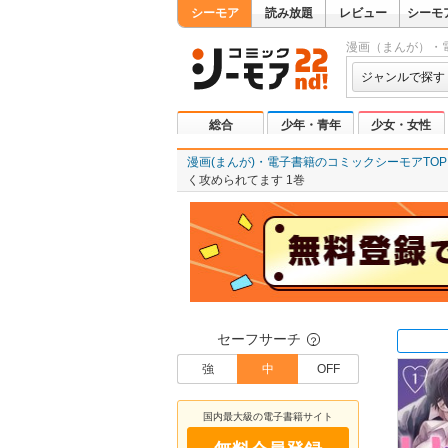
シーモア
読み放題
レビュー
シーモ
漫画（まんが）・
ジャンルで探す
総合
少年・青年
少女・女性
漫画(まんが)・電子書籍のコミックシーモアTOP
く攻められてます 1巻
セーフサーチ
？
強
中
OFF
国内最大級の電子書籍サイト