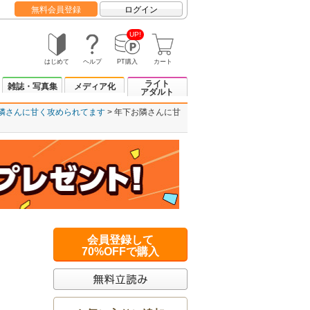
無料会員登録
ログイン
UP!
はじめて
ヘルプ
PT購入
カート
ライト
雑誌・写真集
メディア化
アダルト
隣さんに甘く攻められてます
年下お隣さんに甘
会員登録して
70%OFFで購入