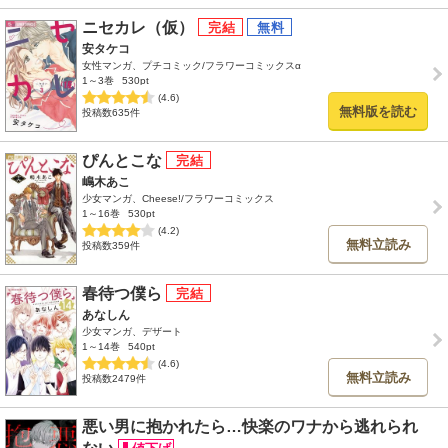
ニセカレ（仮）
安タケコ
女性マンガ、プチコミック/フラワーコミックスα
1～3巻
530pt
(4.6)
無料版を読む
投稿数635件
ぴんとこな
嶋木あこ
少女マンガ、Cheese!/フラワーコミックス
1～16巻
530pt
(4.2)
無料立読み
投稿数359件
春待つ僕ら
あなしん
少女マンガ、デザート
1～14巻
540pt
(4.6)
無料立読み
投稿数2479件
悪い男に抱かれたら…快楽のワナから逃れられ