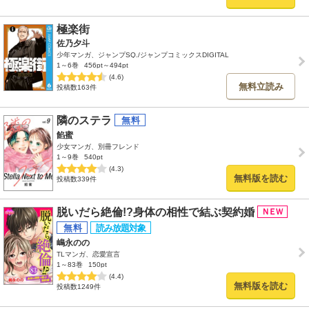
極楽街
佐乃夕斗
少年マンガ、ジャンプSQ./ジャンプコミックスDIGITAL
1～6巻
456pt～494pt
(4.6)
無料立読み
投稿数163件
隣のステラ
餡蜜
少女マンガ、別冊フレンド
1～9巻
540pt
(4.3)
無料版を読む
投稿数339件
脱いだら絶倫!?身体の相性で結ぶ契約婚
嶋永のの
TLマンガ、恋愛宣言
1～83巻
150pt
(4.4)
無料版を読む
投稿数1249件