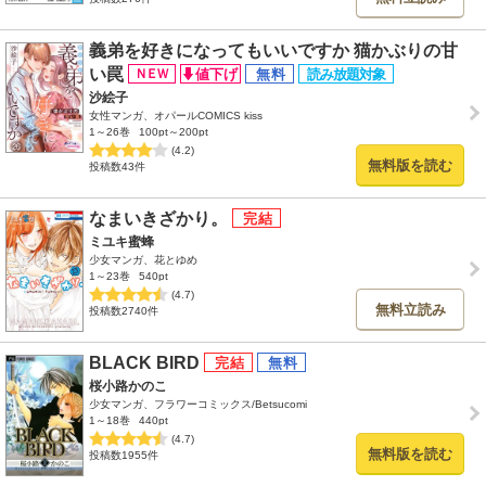
義弟を好きになってもいいですか 猫かぶりの甘
い罠
沙絵子
女性マンガ、オパールCOMICS kiss
1～26巻
100pt～200pt
(4.2)
無料版を読む
投稿数43件
なまいきざかり。
ミユキ蜜蜂
少女マンガ、花とゆめ
1～23巻
540pt
(4.7)
無料立読み
投稿数2740件
BLACK BIRD
桜小路かのこ
少女マンガ、フラワーコミックス/Betsucomi
1～18巻
440pt
(4.7)
無料版を読む
投稿数1955件