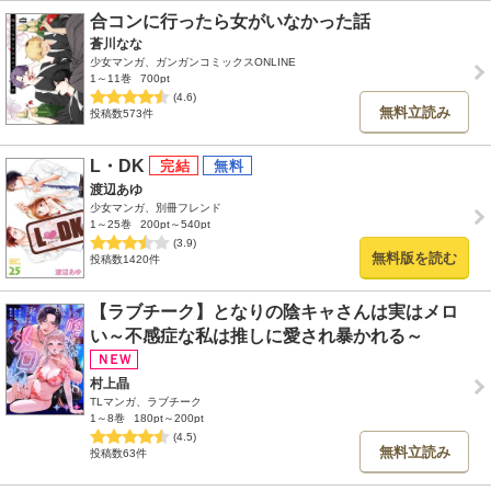
合コンに行ったら女がいなかった話
蒼川なな
少女マンガ、ガンガンコミックスONLINE
1～11巻
700pt
(4.6)
無料立読み
投稿数573件
L・DK
渡辺あゆ
少女マンガ、別冊フレンド
1～25巻
200pt～540pt
(3.9)
無料版を読む
投稿数1420件
【ラブチーク】となりの陰キャさんは実はメロ
い～不感症な私は推しに愛され暴かれる～
村上晶
TLマンガ、ラブチーク
1～8巻
180pt～200pt
(4.5)
無料立読み
投稿数63件