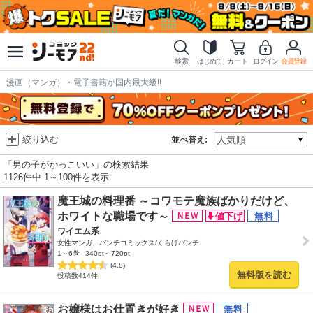
検索
はじめて
カート
ログイン
会員登録
漫画（マンガ）・電子書籍が国内最大級!!
絞り込む
並べ替え:
「男の子がかっこいい」の検索結果
1126件中 1～100件を表示
魔王城の料理番 ～コワモテ魔族ばかりだけど、
ホワイトな職場です～
ワイエム系
女性マンガ、バンチコミックス/くらげバンチ
1～6巻
340pt～720pt
(4.8)
無料版を読む
投稿数414件
お嬢様はお仕置きが好き