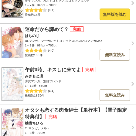
少年マンガ、ガルドコミックス/コミックガルド
1～7巻
345pt～700pt
(4.1)
無料版を読む
投稿数14件
運命だから諦めて？
はちのじ
BLマンガ、マーガレットコミックスDIGITAL/マンガMee
1～3巻
684pt～703pt
(4.0)
無料立読み
投稿数130件
午前0時、キスしに来てよ
みきもと凜
少女マンガ、別冊フレンド
1～12巻
540pt
(4.4)
無料立読み
投稿数1825件
オタクも恋する肉食紳士【単行本】【電子限定
特典付】
柚樹ちひろ
TLマンガ、メルト
1～8巻
700pt