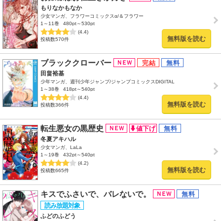
もりなかもなか
少女マンガ、フラワーコミックスα/＆フラワー
1～11巻
480pt～530pt
(4.4)
無料版を読む
投稿数570件
ブラッククローバー
田畠裕基
少年マンガ、週刊少年ジャンプ/ジャンプコミックスDIGITAL
1～38巻
418pt～540pt
(4.4)
無料版を読む
投稿数366件
転生悪女の黒歴史
冬夏アキハル
少女マンガ、LaLa
1～19巻
432pt～540pt
(4.2)
無料版を読む
投稿数665件
キスでふさいで、バレないで。
ふどのふどう