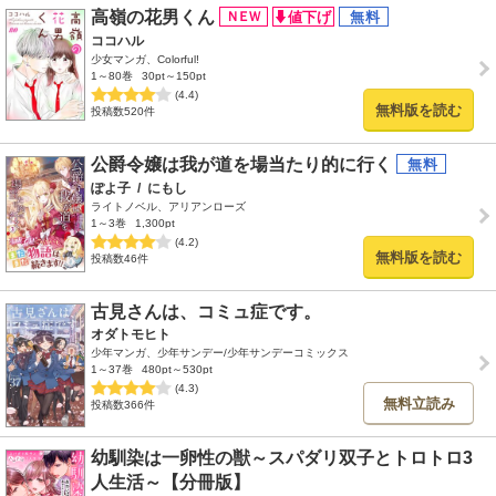
高嶺の花男くん
ココハル
少女マンガ、Colorful!
1～80巻
30pt～150pt
(4.4)
無料版を読む
投稿数520件
公爵令嬢は我が道を場当たり的に行く
ぽよ子
/
にもし
ライトノベル、アリアンローズ
1～3巻
1,300pt
(4.2)
無料版を読む
投稿数46件
古見さんは、コミュ症です。
オダトモヒト
少年マンガ、少年サンデー/少年サンデーコミックス
1～37巻
480pt～530pt
(4.3)
無料立読み
投稿数366件
幼馴染は一卵性の獣～スパダリ双子とトロトロ3
人生活～【分冊版】