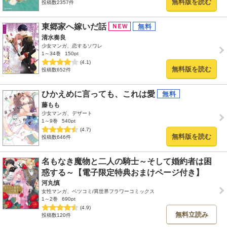
無料版を読む
投稿数2357件
東郷家へ嫁いだ話
清水奏良
少女マンガ、恋するソワレ
1～34巻
150pt
(4.1)
無料版を読む
投稿数652件
ひかえめに言っても、これは愛
藤もも
少女マンガ、デザート
1～9巻
540pt
(4.7)
無料版を読む
投稿数646件
名もなき魔物と二人の騎士～そして婚約者は困
惑する～【電子限定特典おまけページ付き】
河丸慎
女性マンガ、ベツコミ/異世界フラワーコミックス
1～2巻
690pt
(4.9)
無料立読み
投稿数120件