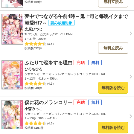
無料立読み
投稿数109件
夢中でつながる午前4時～鬼上司と毎晩イクまで
溺愛H!?～
光原ひつじ
TLマンガ、乙女チック/TL CLLENN
1～37巻
200pt
(4.6)
無料立読み
投稿数652件
ふたりで恋をする理由
ひろちひろ
少女マンガ、マーガレット/マーガレットコミックスDIGITAL
1～12巻
418pt～456pt
(4.5)
無料版を読む
投稿数849件
僕に花のメランコリー
小森みっこ
少女マンガ、マーガレット/マーガレットコミックスDIGITAL
1～13巻
380pt～418pt
(4.6)
無料版を読む
投稿数1483件