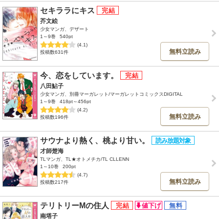
セキララにキス
芥文絵
少女マンガ、デザート
1～9巻
540pt
(4.1)
無料立読み
投稿数631件
今、恋をしています。
八田鮎子
少女マンガ、別冊マーガレット/マーガレットコミックスDIGITAL
1～9巻
418pt～456pt
(4.2)
無料立読み
投稿数196件
サウナより熱く、桃より甘い。
才師楚海
TLマンガ、TL★オトメチカ/TL CLLENN
1～10巻
200pt
(4.7)
無料立読み
投稿数217件
テリトリーMの住人
南塔子