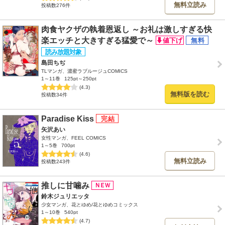
無料立読み
投稿数276件
肉食ヤクザの執着恩返し ～お礼は激しすぎる快
楽エッチと大きすぎる猛愛で～
島田ちぢ
TLマンガ、濃蜜ラブルージュCOMICS
1～11巻
125pt～250pt
(4.3)
無料版を読む
投稿数34件
Paradise Kiss
矢沢あい
女性マンガ、FEEL COMICS
1～5巻
700pt
(4.6)
無料立読み
投稿数243件
推しに甘噛み
鈴木ジュリエッタ
少女マンガ、花とゆめ/花とゆめコミックス
1～10巻
540pt
(4.7)