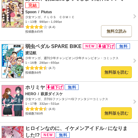
Spoon
/
Plutus
少女マンガ、ＦＬＯＳ ＣＯＭＩＣ
1～13巻
990pt～1,090pt
(4.4)
無料立読み
投稿数445件
弱虫ペダル SPARE BIKE
渡辺航
少年マンガ、週刊少年チャンピオン/少年チャンピオン・コミックス
1～16巻
290pt～650pt
(4.7)
無料版を読む
投稿数84件
ホリミヤ
HERO
/
萩原ダイスケ
少女マンガ、月刊Gファンタジー/Gファンタジーコミックス
1～17巻
332pt～531pt
(4.6)
無料版を読む
投稿数780件
ヒロインなのに、イケメンアイドル♂になりま
した!?