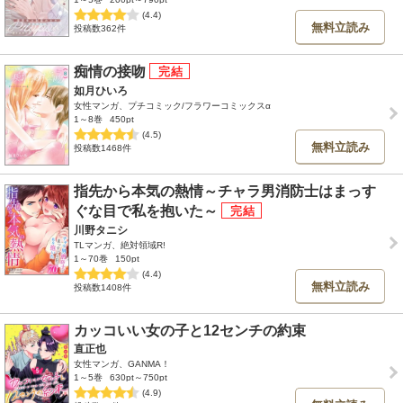
(4.4)
無料立読み
投稿数362件
痴情の接吻
如月ひいろ
女性マンガ、プチコミック/フラワーコミックスα
1～8巻
450pt
(4.5)
無料立読み
投稿数1468件
指先から本気の熱情～チャラ男消防士はまっす
ぐな目で私を抱いた～
川野タニシ
TLマンガ、絶対領域R!
1～70巻
150pt
(4.4)
無料立読み
投稿数1408件
カッコいい女の子と12センチの約束
直正也
女性マンガ、GANMA！
1～5巻
630pt～750pt
(4.9)