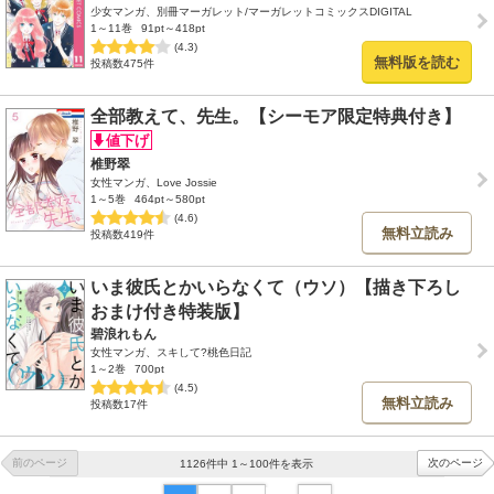
少女マンガ、別冊マーガレット/マーガレットコミックスDIGITAL
1～11巻
91pt～418pt
(4.3)
無料版を読む
投稿数475件
全部教えて、先生。【シーモア限定特典付き】
椎野翠
女性マンガ、Love Jossie
1～5巻
464pt～580pt
(4.6)
無料立読み
投稿数419件
いま彼氏とかいらなくて（ウソ）【描き下ろし
おまけ付き特装版】
碧浪れもん
女性マンガ、スキして?桃色日記
1～2巻
700pt
(4.5)
無料立読み
投稿数17件
前のページ
次のページ
1126件中 1～100件を表示