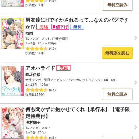
(4.1)
無料立読み
投稿数761件
男友達にHでイかされるって…なんのバグです
か!?
益岡
TLマンガ、スキして?桃色日記
1～7巻
75pt～150pt
(4.5)
無料版を読む
投稿数601件
アオハライド
咲坂伊緒
女性マンガ、別冊マーガレット/マーガレットコミックスDIGITAL
1～13巻
494pt
(4.5)
無料立読み
投稿数1246件
何も聞かずに抱かせてくれ【単行本】【電子限
定特典付】
澤村鞠子
TLマンガ、メルト
1～5巻
700pt
(4.8)