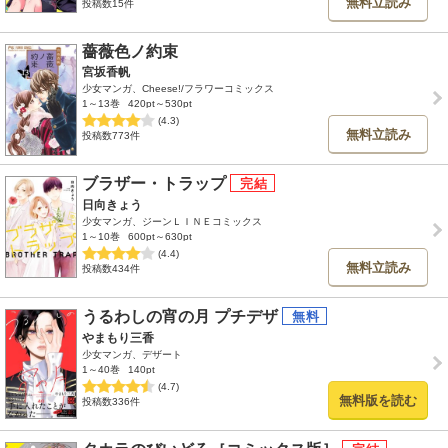
無料立読み
投稿数15件
薔薇色ノ約束
宮坂香帆
少女マンガ、Cheese!/フラワーコミックス
1～13巻
420pt～530pt
(4.3)
無料立読み
投稿数773件
ブラザー・トラップ
日向きょう
少女マンガ、ジーンＬＩＮＥコミックス
1～10巻
600pt～630pt
(4.4)
無料立読み
投稿数434件
うるわしの宵の月 プチデザ
やまもり三香
少女マンガ、デザート
1～40巻
140pt
(4.7)
無料版を読む
投稿数336件