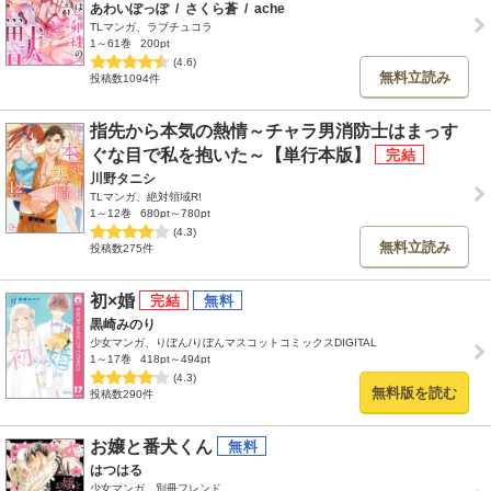
あわいぽっぽ
/
さくら蒼
/
ache
TLマンガ、ラブチュコラ
1～61巻
200pt
(4.6)
無料立読み
投稿数1094件
指先から本気の熱情～チャラ男消防士はまっす
ぐな目で私を抱いた～【単行本版】
川野タニシ
TLマンガ、絶対領域R!
1～12巻
680pt～780pt
(4.3)
無料立読み
投稿数275件
初×婚
黒崎みのり
少女マンガ、りぼん/りぼんマスコットコミックスDIGITAL
1～17巻
418pt～494pt
(4.3)
無料版を読む
投稿数290件
お嬢と番犬くん
はつはる
少女マンガ、別冊フレンド