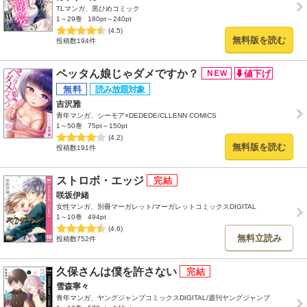
TLマンガ、黒ひめコミック
1～29巻
180pt～240pt
(4.5)
無料版を読む
投稿数194件
ペッタん娘じゃダメですか？
吉沢雅
青年マンガ、シーモア×DEDEDE/CLLENN COMICS
1～50巻
75pt～150pt
(4.2)
無料版を読む
投稿数191件
ストロボ・エッジ
咲坂伊緒
女性マンガ、別冊マーガレット/マーガレットコミックスDIGITAL
1～10巻
494pt
(4.6)
無料立読み
投稿数752件
久保さんは僕を許さない
雪森寧々
青年マンガ、ヤングジャンプコミックスDIGITAL/週刊ヤングジャンプ