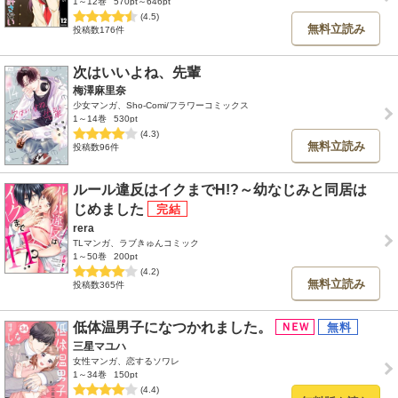
1～12巻
570pt～646pt
(4.5)
無料立読み
投稿数176件
次はいいよね、先輩
梅澤麻里奈
少女マンガ、Sho-Comi/フラワーコミックス
1～14巻
530pt
(4.3)
無料立読み
投稿数96件
ルール違反はイクまでH!?～幼なじみと同居は
じめました
rera
TLマンガ、ラブきゅんコミック
1～50巻
200pt
(4.2)
無料立読み
投稿数365件
低体温男子になつかれました。
三星マユハ
女性マンガ、恋するソワレ
1～34巻
150pt
(4.4)