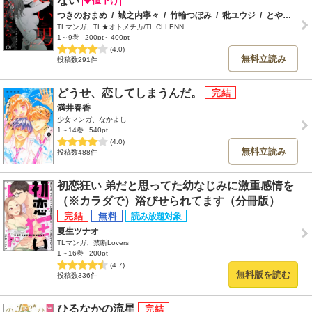
ない
つきのおまめ
/
城之内寧々
/
竹輪つぼみ
/
秕ユウジ
/
とやま十成
TLマンガ、TL★オトメチカ/TL CLLENN
1～9巻
200pt～400pt
(4.0)
無料立読み
投稿数291件
どうせ、恋してしまうんだ。
満井春香
少女マンガ、なかよし
1～14巻
540pt
(4.0)
無料立読み
投稿数488件
初恋狂い 弟だと思ってた幼なじみに激重感情を
（※カラダで）浴びせられてます（分冊版）
夏生ツナオ
TLマンガ、禁断Lovers
1～16巻
200pt
(4.7)
無料版を読む
投稿数336件
ひるなかの流星