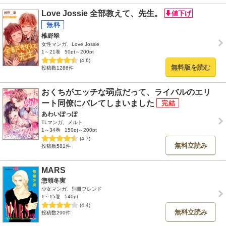
Love Jossie 全部教えて、先生。
椎野翠
女性マンガ、Love Jossie
1～21巻
50pt～200pt
(4.6)
無料版を読む
投稿数1286件
おくちがエッチな弱点だって、ライバルのエリ
ート同僚にバレてしまいました
あわいぽっぽ
TLマンガ、メルト
1～34巻
150pt～200pt
(4.7)
無料立読み
投稿数581件
MARS
惣領冬実
少女マンガ、別冊フレンド
1～15巻
540pt
(4.4)
無料立読み
投稿数290件