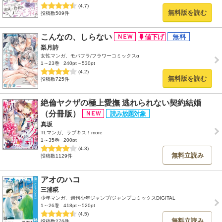
(4.7)
無料版を読む
投稿数509件
こんなの、しらない
梨月詩
女性マンガ、モバフラ/フラワーコミックスα
1～23巻
240pt～530pt
(4.2)
無料版を読む
投稿数725件
絶倫ヤクザの極上愛撫 逃れられない契約結婚
（分冊版）
真坂
TLマンガ、ラブキス！more
1～35巻
200pt
(4.3)
無料立読み
投稿数1129件
アオのハコ
三浦糀
少年マンガ、週刊少年ジャンプ/ジャンプコミックスDIGITAL
1～26巻
418pt～520pt
(4.5)
無料立読み
投稿数276件