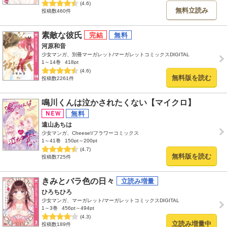
(4.6)
無料立読み
投稿数460件
素敵な彼氏
河原和音
少女マンガ、別冊マーガレット/マーガレットコミックスDIGITAL
1～14巻
418pt
(4.6)
無料版を読む
投稿数2261件
鳴川くんは泣かされたくない【マイクロ】
遠山あちは
少女マンガ、Cheese!/フラワーコミックス
1～41巻
150pt～200pt
(4.7)
無料版を読む
投稿数725件
きみとバラ色の日々
ひろちひろ
少女マンガ、マーガレット/マーガレットコミックスDIGITAL
1～3巻
456pt～494pt
(4.3)
立読み増量中
投稿数189件