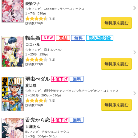
愛染マナ
少女マンガ、Cheese!/フラワーコミックス
1～7巻
530pt
(4.8)
無料版を読む
投稿数126件
転生婚
ココハル
少女マンガ、恋するソワレ
1～25巻
150pt
(4.2)
無料版を読む
投稿数133件
弱虫ぺダル
渡辺航
少年マンガ、週刊少年チャンピオン/少年チャンピオン・コミックス
1～101巻
295pt～630pt
(4.5)
無料版を読む
投稿数726件
舌先から恋
百瀬あん
BLマンガ、チルシェコミックス
1～3巻
504pt～546pt