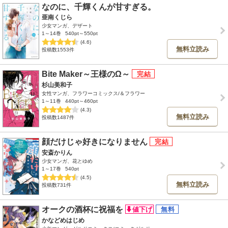
なのに、千輝くんが甘すぎる。
亜南くじら
少女マンガ、デザート
1～14巻
540pt～550pt
(4.6)
無料立読み
投稿数1553件
Bite Maker～王様のΩ～
杉山美和子
女性マンガ、フラワーコミックス/＆フラワー
1～11巻
440pt～460pt
(4.3)
無料立読み
投稿数1487件
顔だけじゃ好きになりません
安斎かりん
少女マンガ、花とゆめ
1～17巻
540pt
(4.5)
無料立読み
投稿数731件
オークの酒杯に祝福を
かなどめはじめ