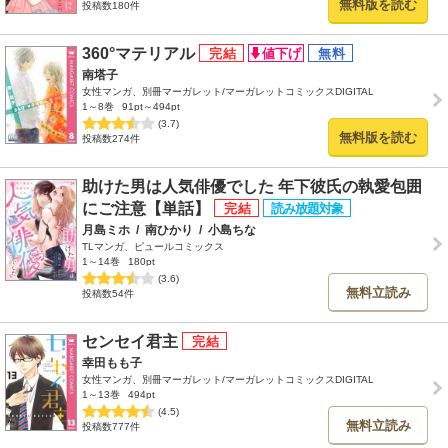
無料版を読む
投稿数180件
360°マテリアル
南塔子
女性マンガ、別冊マーガレット/マーガレットコミックスDIGITAL
1～8巻
91pt～494pt
(3.7)
無料版を読む
投稿数274件
助けた男は人気俳優でした 年下彼氏の執愛包囲
にご注意【単話】
月島ミホ
/
南ひかり
/
小島ちな
TLマンガ、ピュールコミックス
1～14巻
180pt
(3.6)
無料立読み
投稿数54件
センセイ君主
幸田もも子
女性マンガ、別冊マーガレット/マーガレットコミックスDIGITAL
1～13巻
494pt
(4.5)
無料立読み
投稿数777件