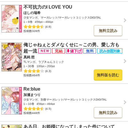
不可抗力のI LOVE YOU
ほしの瑞希
少女マンガ、マーガレット/マーガレットコミックスDIGITAL
1～9巻
456pt～494pt
(4.6)
無料立読み
投稿数328件
俺じゃねぇとダメなくせに～この男、愛し方も
超一流
真純 想
TLマンガ、ラブきゅんコミック
1～30巻
100pt～200pt
(4.3)
無料版を読む
投稿数464件
Re:blue
加瀬まつり
少女マンガ、別冊マーガレット/マーガレットコミックスDIGITAL
1～10巻
456pt～494pt
(4.5)
無料立読み
投稿数448件
ある日、お姫様になってしまった件について