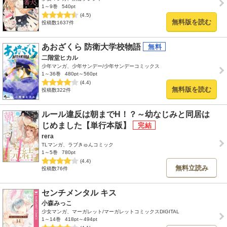
1～9巻
540pt
(4.5)
無料版を読む
投稿数1637件
あおざくら 防衛大学校物語
二階堂ヒカル
少年マンガ、少年サンデー/少年サンデーコミックス
1～36巻
480pt～560pt
(4.4)
無料版を読む
投稿数322件
ルール違反は朝までH！？～幼なじみと同居は
じめました【単行本版】
rera
TLマンガ、ラブきゅんコミック
1～5巻
780pt
(4.4)
無料立読み
投稿数76件
センチメンタル キス
小森みっこ
少女マンガ、マーガレット/マーガレットコミックスDIGITAL
1～14巻
418pt～494pt