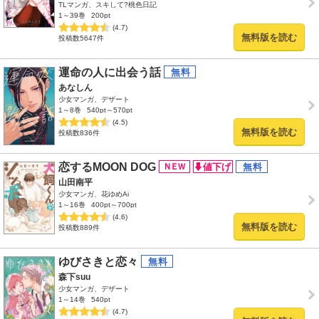
TLマンガ、スキして?桃色日記
1～39巻
200pt
(4.7)
無料版を読む
投稿数5647件
運命の人に出会う話
あなしん
少女マンガ、デザート
1～8巻
540pt～570pt
(4.5)
無料版を読む
投稿数836件
恋するMOON DOG
山田南平
少女マンガ、花ゆめAi
1～16巻
400pt～700pt
(4.6)
無料版を読む
投稿数889件
ゆびさきと恋々
森下suu
少女マンガ、デザート
1～14巻
540pt
(4.7)