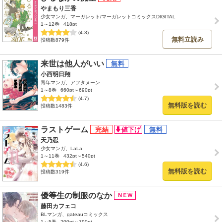
やまもり三香
少女マンガ、マーガレット/マーガレットコミックスDIGITAL
1～12巻
418pt
(4.3)
無料立読み
投稿数879件
来世は他人がいい
小西明日翔
青年マンガ、アフタヌーン
1～8巻
660pt～690pt
(4.7)
無料版を読む
投稿数1483件
ラストゲーム
天乃忍
少女マンガ、LaLa
1～11巻
432pt～540pt
(4.6)
無料版を読む
投稿数319件
優等生の制服のなか
藤田カフェコ
BLマンガ、gateauコミックス
1～5巻
200pt～790pt