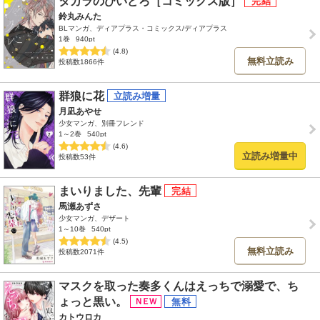
タカラのびいどろ［コミックス版］
鈴丸みんた
BLマンガ、ディアプラス・コミックス/ディアプラス
1巻
940pt
(4.8)
無料立読み
投稿数1866件
群狼に花
月凪あやせ
少女マンガ、別冊フレンド
1～2巻
540pt
(4.6)
立読み増量中
投稿数53件
まいりました、先輩
馬瀬あずさ
少女マンガ、デザート
1～10巻
540pt
(4.5)
無料立読み
投稿数2071件
マスクを取った奏多くんはえっちで溺愛で、ち
ょっと黒い。
カトウロカ