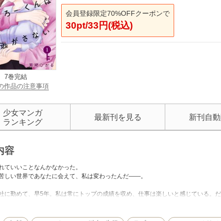
会員登録限定70%OFFクーポンで
30pt/33円(税込)
7巻完結
の作品の注意事項
少女マンガ
最新刊を見る
新刊自動
ランキング
内容
れていいことなんかなかった。
苦しい世界であなたに会えて、私は変わったんだ――。
社に勤めて、早5年。私は常にトップの成績を収め、仕事は楽しいと感じている。
からの偏見……自身が“女”ということだけでこの世は息苦しかった。そんな中、こ
とになり、こたろーくんとの生活は毎日が驚きばかり!! だけど自由に生きるあなた
に惹かれていき――…。