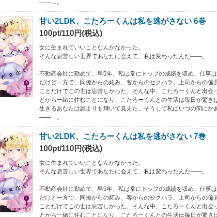
――…。
甘い2LDK、こたろーくんは私を逃がさない 6巻
100pt/110円(税込)
女に生まれていいことなんかなかった。
そんな息苦しい世界であなたに会えて、私は変わったんだ――。
不動産会社に勤めて、早5年。私は常にトップの成績を収め、仕事
だけど一方で、同僚からの妬み、客からのセクハラ、上司からの偏見
ことだけでこの世は息苦しかった。そんな中、こたろーくんと出会
とから一緒に住むことになり、こたろーくんとの生活は毎日が驚きばか
生きるあなたは誰よりも輝いて見えた。そうして私はいつの間にか
――…。
甘い2LDK、こたろーくんは私を逃がさない 7巻
100pt/110円(税込)
女に生まれていいことなんかなかった。
そんな息苦しい世界であなたに会えて、私は変わったんだ――。
不動産会社に勤めて、早5年。私は常にトップの成績を収め、仕事
だけど一方で、同僚からの妬み、客からのセクハラ、上司からの偏見
ことだけでこの世は息苦しかった。そんな中、こたろーくんと出会
とから一緒に住むことになり、こたろーくんとの生活は毎日が驚きばか