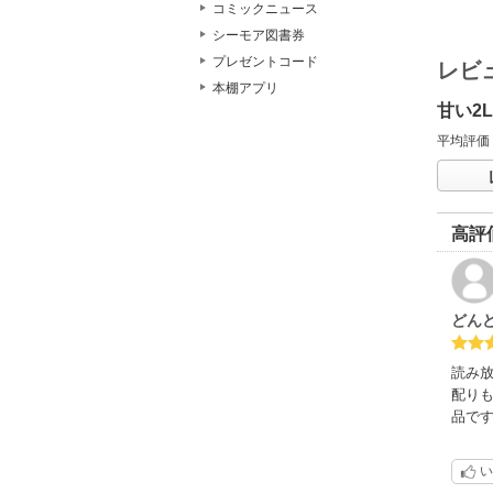
コミックニュース
シーモア図書券
プレゼントコード
レビ
本棚アプリ
甘い2
平均評価
高評
どん
読み
配り
品で
い