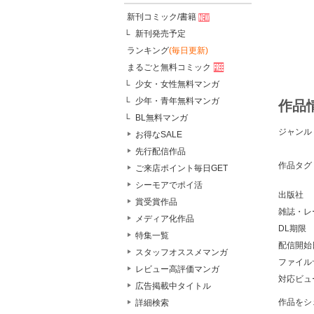
新刊コミック/書籍
新刊発売予定
ランキング
(毎日更新)
まるごと無料コミック
少女・女性無料マンガ
少年・青年無料マンガ
作品
BL無料マンガ
ジャンル
お得なSALE
先行配信作品
作品タグ
ご来店ポイント毎日GET
シーモアでポイ活
出版社
賞受賞作品
雑誌・レ
メディア化作品
DL期限
特集一覧
配信開始
スタッフオススメマンガ
ファイル
レビュー高評価マンガ
対応ビュ
広告掲載中タイトル
作品をシ
詳細検索