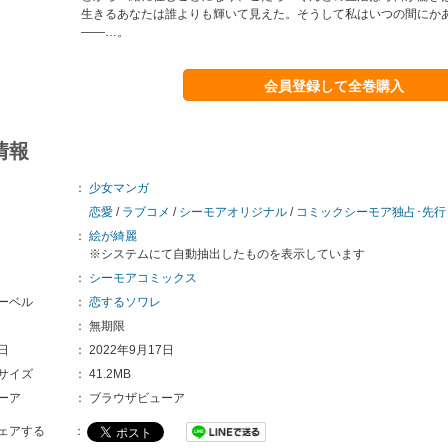
生きるあなたは誰よりも輝いて見えた。そうして私はいつの間にか
――…。
会員登録して全巻購入
情報
：
少女マンガ
恋愛
/
ラブコメ
/
シーモアオリジナル
/
コミックシーモア独占･先行
：
絵が綺麗
※システムにて自動抽出したものを表示しています
：
シーモアコミックス
ーベル
：
恋するソワレ
：
無期限
日
：
2022年9月17日
サイズ
：
41.2MB
ーア
：
ブラウザビューア
ェアする
：