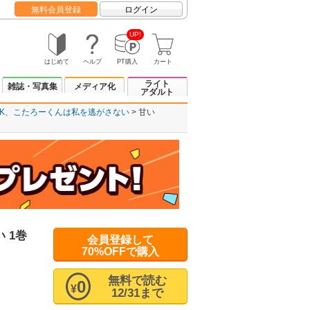
無料会員登録
ログイン
UP!
はじめて
ヘルプ
PT購入
カート
ライト
雑誌・写真集
メディア化
アダルト
DK、こたろーくんは私を逃がさない
甘い
 1巻
会員登録して
70%OFFで購入
無料で読む
0
¥
12/31まで