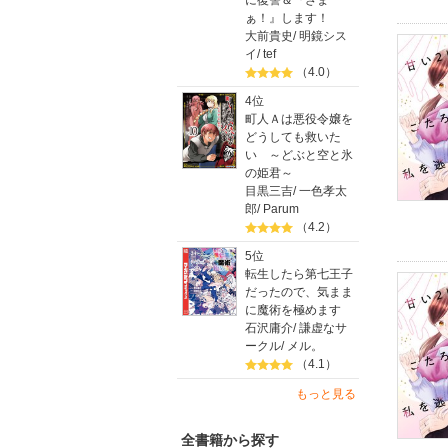
に復讐＆『ざま
ぁ！』します！
大前貴史
/
明鏡シス
イ
/
tef
（4.0）
4位
町人Ａは悪役令嬢を
どうしても救いた
い ～どぶと空と氷
の姫君～
目黒三吉
/
一色孝太
郎
/
Parum
（4.2）
5位
転生したら第七王子
だったので、気まま
に魔術を極めます
石沢庸介
/
謙虚なサ
ークル
/
メル。
（4.1）
もっと見る
全書籍から探す