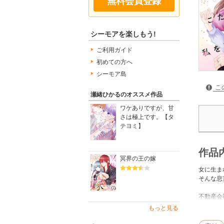
無料会員登録
シーモアを楽しもう!
ご利用ガイド
初めての方へ
シーモア島
こ
瀬緒ひかるのオススメ作品
ワケありですが、甘
さは極上です。【タ
テヨミ】
作品
冥界の王の嫁
女に生ま
そんな息
不動産会
ラ、上司
もっと見る
に住むこ
かあなた