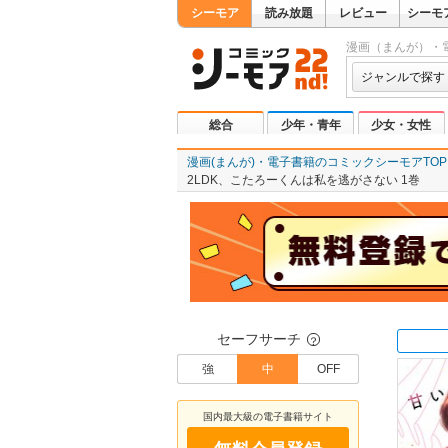
シーモア
読み放題
レビュー
シーモ
漫画（まんが）・
ジャンルで探す
総合
少年・青年
少女・女性
漫画(まんが)・電子書籍のコミックシーモアTOP
2LDK、こたろーくんは私を逃がさない 1巻
セーフサーチ
？
強
中
OFF
国内最大級の電子書籍サイト