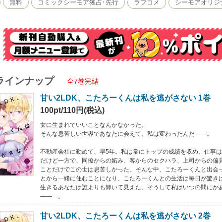
無料
コミックシーモア独占･先行
ラブコメ
シーモアオリジ
ラインナップ
全7巻完結
甘い2LDK、こたろーくんは私を逃がさない 1巻
100pt/110円(税込)
女に生まれていいことなんかなかった。
そんな息苦しい世界であなたに会えて、私は変わったんだ――。
不動産会社に勤めて、早5年。私は常にトップの成績を収め、仕事
だけど一方で、同僚からの妬み、客からのセクハラ、上司からの偏見
ことだけでこの世は息苦しかった。そんな中、こたろーくんと出会
とから一緒に住むことになり、こたろーくんとの生活は毎日が驚きばか
生きるあなたは誰よりも輝いて見えた。そうして私はいつの間にか
――…。
甘い2LDK、こたろーくんは私を逃がさない 2巻