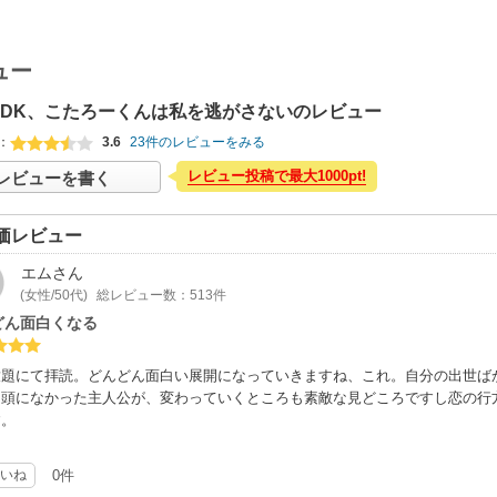
ュー
LDK、こたろーくんは私を逃がさないのレビュー
：
3.6
23件のレビューをみる
レビュー投稿で最大1000pt!
レビューを書く
価レビュー
エム
さん
(女性/50代)
総レビュー数：513件
どん面白くなる
放題にて拝読。どんどん面白い展開になっていきますね、これ。自分の出世ば
も頭になかった主人公が、変わっていくところも素敵な見どころですし恋の行
す。
いね
0件