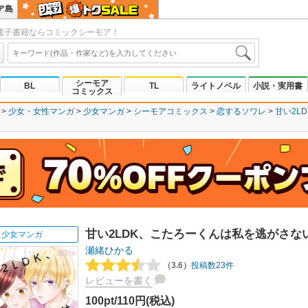
ア島
電子書籍ならコミックシーモア！
シーモア
BL
TL
ライトノベル
小説・実用書
コミックス
少女・女性マンガ
少女マンガ
シーモアコミックス
恋するソワレ
甘い2L
甘い2LDK、こたろーくんは私を逃がさない
少女マンガ
瀬緒ひかる
（3.6）
投稿数23件
レビューを書く
100pt/110円(税込)