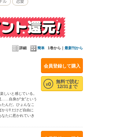
ナル
恋愛
詳細
簡単
1巻から｜
最新刊から
会員登録して購入
無料で読む
0
¥
12/31まで
は楽しいと感じている。
……自身が“女”という
ったんだ。ひょんなこ
り!! だけど自由に
あなたに惹かれていき