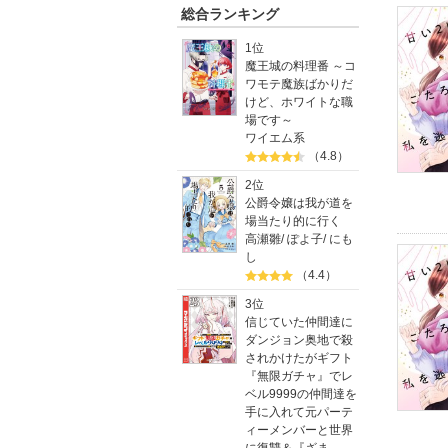
総合ランキング
1位
魔王城の料理番 ～コ
ワモテ魔族ばかりだ
けど、ホワイトな職
場です～
ワイエム系
（4.8）
2位
公爵令嬢は我が道を
場当たり的に行く
高瀬雛
/
ぽよ子
/
にも
し
（4.4）
3位
信じていた仲間達に
ダンジョン奥地で殺
されかけたがギフト
『無限ガチャ』でレ
ベル9999の仲間達を
手に入れて元パーテ
ィーメンバーと世界