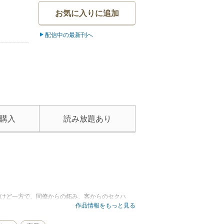
お気に入りに追加
配信中の最新刊へ
購入
読み放題あり
だけど一方で、同僚からの妬み、客からのセクハ
たろーくんと出会ったんだ。ひょんなことから一緒
作品情報をもっと見る
は誰よりも輝いて見えた。そうして私はいつの間に