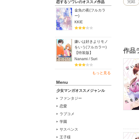
完結
恋するソワレのオススメ作品
金魚の夜(フルカラ
ー)
KKIE
嫌いは好きよりモノ
をいう(フルカラー)
作品
【特装版】
Nanami / Suri
もっと見る
Menu
少女マンガオススメジャンル
ファンタジー
恋愛
ラブコメ
学園
サスペンス
王子様