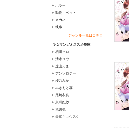
ホラー
動物・ペット
メガネ
執事
ジャンル一覧はコチラ
少女マンガオススメ作家
相川ヒロ
清水ユウ
遠山えま
アンソロジー
桜乃みか
みきもと凜
尾崎衣良
京町妃紗
荒川弘
最富キョウスケ