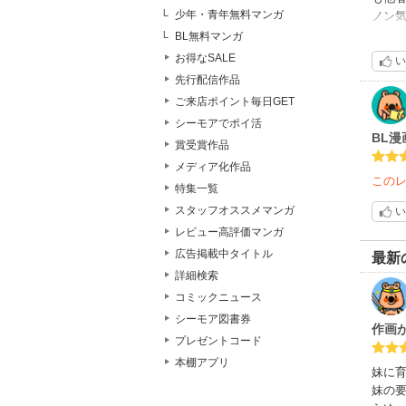
少年・青年無料マンガ
ノン気
同居
BL無料マンガ
意を
お得なSALE
い
男女
先行配信作品
桜井
ご来店ポイント毎日GET
して
シーモアでポイ活
今回
BL
賞受賞作品
メディア化作品
この
特集一覧
スタッフオススメマンガ
い
レビュー高評価マンガ
広告掲載中タイトル
最新
詳細検索
コミックニュース
シーモア図書券
作画
プレゼントコード
本棚アプリ
妹に
妹の