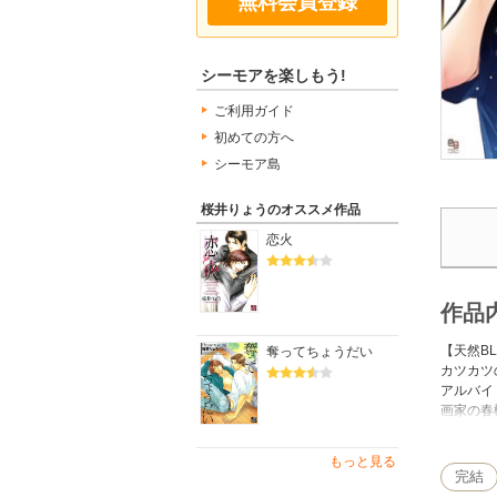
無料会員登録
シーモアを楽しもう!
ご利用ガイド
初めての方へ
シーモア島
桜井りょうのオススメ作品
恋火
作品
【天然B
奪ってちょうだい
カツカツ
アルバイ
画家の春
しかも条
まい……
もっと見る
完結
【特典】