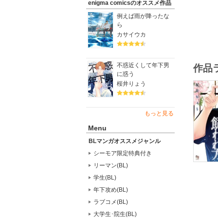
enigma comicsのオススメ作品
※本作品
例えば雨が降ったな
ら
カサイウカ
不惑近くして年下男
作品
に惑う
桜井りょう
もっと見る
Menu
BLマンガオススメジャンル
シーモア限定特典付き
リーマン(BL)
学生(BL)
年下攻め(BL)
ラブコメ(BL)
大学生･院生(BL)