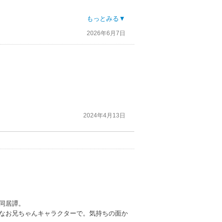
紹介したいと思えるほどに、ゲイ男子への好
もっとみる▼
2026年6月7日
た。
ます。派手な作風ではないのに、人の日常と
2024年4月13日
同居譚。
軟なお兄ちゃんキャラクターで。気持ちの面か