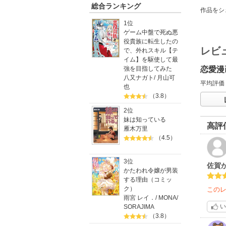
総合ランキング
作品をシ
1位
ゲーム中盤で死ぬ悪
役貴族に転生したの
レビ
で、外れスキル【テ
イム】を駆使して最
恋愛漫
強を目指してみた
八又ナガト
/
月山可
平均評価
也
（3.8）
2位
妹は知っている
高評
雁木万里
（4.5）
3位
佐賀が
かたわれ令嬢が男装
する理由（コミッ
ク）
この
雨宮 レイ．
/
MONA
/
い
SORAJIMA
（3.8）