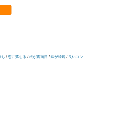
持ち
/
恋に落ちる
/
根が真面目
/
絵が綺麗
/
良いコン