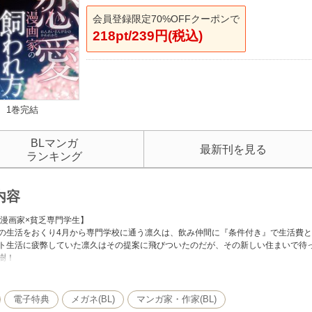
会員登録限定70%OFFクーポンで
218pt/239円(税込)
1巻完結
BLマンガ
最新刊を見る
ランキング
内容
L漫画家×貧乏専門学生】
の生活をおくり4月から専門学校に通う凛久は、飲み仲間に『条件付き』で生活費
ト生活に疲弊していた凛久はその提案に飛びついたのだが、その新しい住まいで待っ
樹！
件が『不健康な生活を送る春樹の面倒を見ること』なのだが、いきなりモデルをや
！？
電子特典
メガネ(BL)
マンガ家・作家(BL)
電子限定描きおろし漫画1Pを収録！