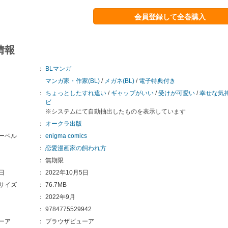
会員登録して全巻購入
情報
：
BLマンガ
マンガ家・作家(BL)
/
メガネ(BL)
/
電子特典付き
：
ちょっとしたすれ違い
/
ギャップがいい
/
受けが可愛い
/
幸せな気
ビ
※システムにて自動抽出したものを表示しています
：
オークラ出版
ーベル
：
enigma comics
：
恋愛漫画家の飼われ方
：
無期限
日
：
2022年10月5日
サイズ
：
76.7MB
：
2022年9月
：
9784775529942
ーア
：
ブラウザビューア