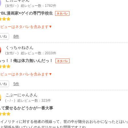
ピカニキ
さん
(女性/－)
総レビュー数：1782件
ケBL漫画家×ゲイの専門学校生
ネタバレ
レビューはネタバレを含みます▼
いね
8件
くっちゃね
さん
(女性/－)
総レビュー数：2010件
ろっ！！俺は体力無いんだっ！
ネタバレ
レビューはネタバレを含みます▼
いね
5件
こぶーにゃん
さん
(－/－)
総レビュー数：323件
して愛せるかどうかが一番大事
マイノリティに対する他者の視線って、世の中が随分おおらかになったとはい
者と関係を築いていくのもデリケートな問題ですよね。