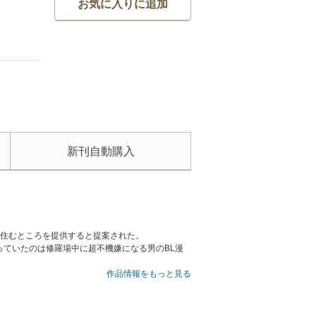
お気に入りに追加
新刊自動購入
と住むところを提供すると提案された。
ていたのは修羅場中に超不機嫌になる男のBL漫
らされて、触れられているうちにおもわず勃ってし
作品情報をもっと見る