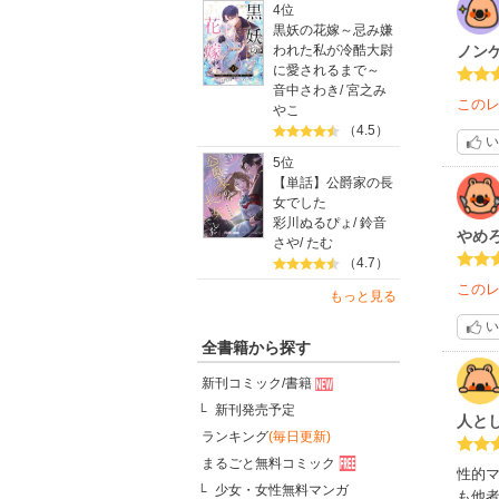
4位
黒妖の花嫁～忌み嫌
ノン
われた私が冷酷大尉
に愛されるまで～
音中さわき
/
宮之み
この
やこ
（4.5）
い
5位
【単話】公爵家の長
女でした
彩川ぬるぴょ
/
鈴音
やめ
さや
/
たむ
（4.7）
この
もっと見る
い
全書籍から探す
新刊コミック/書籍
新刊発売予定
人と
ランキング
(毎日更新)
まるごと無料コミック
性的
少女・女性無料マンガ
も他