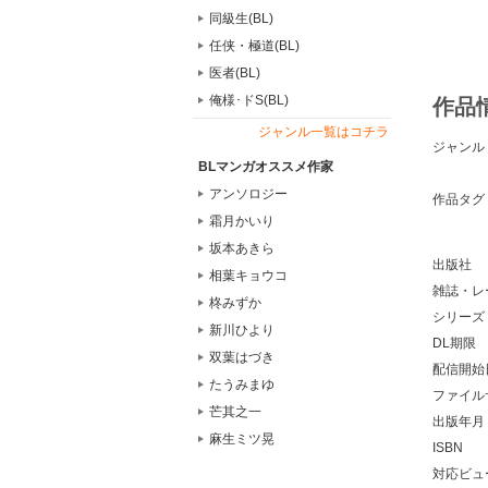
同級生(BL)
任侠・極道(BL)
医者(BL)
俺様･ドS(BL)
作品
ジャンル一覧はコチラ
ジャンル
BLマンガオススメ作家
アンソロジー
作品タグ
霜月かいり
坂本あきら
出版社
相葉キョウコ
雑誌・レ
柊みずか
シリーズ
新川ひより
DL期限
双葉はづき
配信開始
たうみまゆ
ファイル
芒其之一
出版年月
麻生ミツ晃
ISBN
対応ビュ