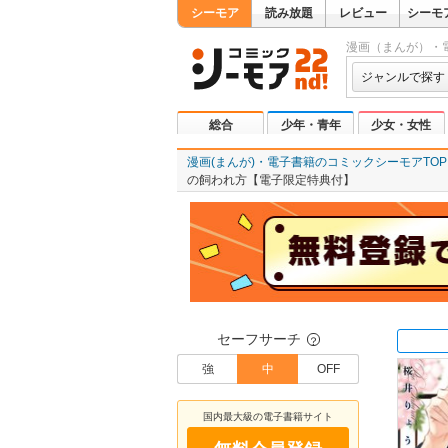
シーモア
読み放題
レビュー
シーモ
漫画（まんが）・
ジャンルで探す
総合
少年・青年
少女・女性
漫画(まんが)・電子書籍のコミックシーモアTOP
の飼われ方【電子限定特典付】
セーフサーチ
？
強
中
OFF
国内最大級の電子書籍サイト