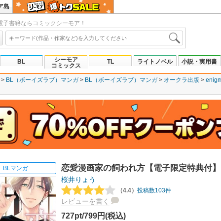
ア島
電子書籍ならコミックシーモア！
シーモア
BL
TL
ライトノベル
小説・実用書
コミックス
BL（ボーイズラブ）マンガ
BL（ボーイズラブ）マンガ
オークラ出版
enig
恋愛漫画家の飼われ方【電子限定特典付】
BLマンガ
桜井りょう
（4.4）
投稿数103件
レビューを書く
727pt/799円(税込)