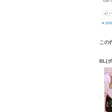
らゆ
い
10
この
BL
o
v
P
r
e
i
u