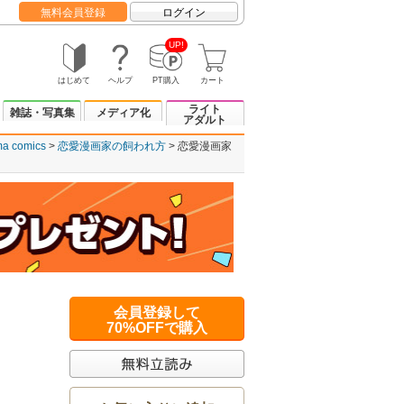
無料会員登録
ログイン
UP!
はじめて
ヘルプ
PT購入
カート
ライト
雑誌・写真集
メディア化
アダルト
ma comics
恋愛漫画家の飼われ方
恋愛漫画家
会員登録して
70%OFFで購入