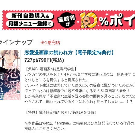
はweb誌『enigma』に掲載および単話配信している作品のコミックス版です。重
ラインナップ
全1巻完結
恋愛漫画家の飼われ方【電子限定特典付】
727pt/799円(税込)
【天然BL漫画家×貧乏専門学生】
カツカツの生活をおくり4月から専門学校に通う凛久は、飲み仲間
と住むところを提供すると提案された。
アルバイト生活に疲弊していた凛久はその提案に飛びついたのだが
待っていたのは修羅場中に超不機嫌になる男のBL漫画家の春樹！
しかも条件が『不健康な生活を送る春樹の面倒を見ること』なのだ
やらされて、触れられているうちにおもわず勃ってしまい……！？
【特典】電子限定描きおろし漫画1Pを収録！
※本作品はweb誌『enigma』に掲載および単話配信している作品
複購入にご注意ください。