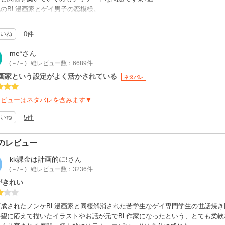
のBL漫画家とゲイ男子の恋模様。
を始めたことで、お世話役から友人、そして恋人へ。いつかご両親に恋人だと
誠実に伝えるBL漫画家の彼のあり様が人として好ましいと感じた作品。
いね
0件
の性愛ではないけれど、人が人を想い愛するのって素敵だなと素朴に思えまし
りょう先生の描くキャラクターって、女性より男性の方がセクシーで目を惹き
me*
さん
、語られる目線が安定した大人としての余裕を感じさせてくれます。
(－/－)
総レビュー数：6689件
も優しくて素敵な作品、堪能させていただきました。
漫画家という設定がよく活かされている
ネタバレ
レビューはネタバレを含みます▼
いね
5件
のレビュー
kk課金は計画的に!
さん
(－/－)
総レビュー数：3236件
がきれい
育成されたノンケBL漫画家と同棲解消された苦学生なゲイ専門学生の世話焼き
要望に応えて描いたイラストやお話が元でBL作家になったという、とても柔