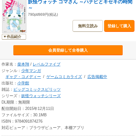
妖怪ウォッチ コマさん ～ハナビとキセキの時間
～
790pt/869円(税込)
無料立読み
登録して購入
作品紹介
会員登録して全巻購入
作家名：
柴本翔
/
レベルファイブ
ジャンル：
少年マンガ
ギャグ・コメディー
/
ゲームコミカライズ
/
広告掲載中
出版社：
小学館
雑誌：
ビッグコミックスピリッツ
シリーズ：
妖怪ウォッチシリーズ
DL期限：無期限
配信開始日：2015年12月11日
ファイルサイズ：30.1MB
ISBN：9784091874276
対応ビューア：ブラウザビューア、本棚アプリ