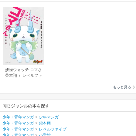
妖怪ウォッチ コマさ
柴本翔
/
レベルファ
ん ～ハナビとキセキ
イブ
の時間～
もっと見る
同じジャンルの本を探す
少年・青年マンガ
>
少年マンガ
少年・青年マンガ
>
柴本翔
少年・青年マンガ
>
レベルファイブ
少年・青年マンガ
>
小学館