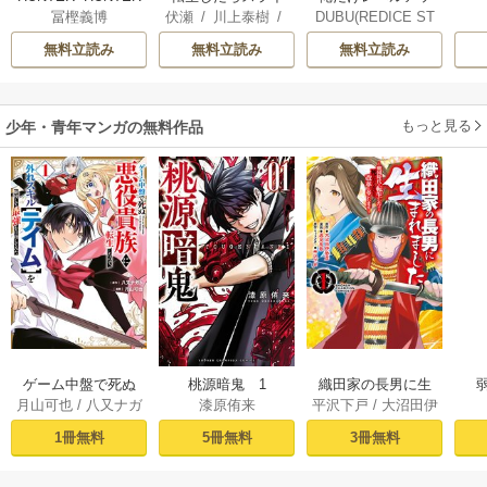
DUBU(REDICE ST
冨樫義博
伏瀬
/
川上泰樹
/
プな件
モノクロ版
ムだった件
UDIO)
/
Chugong
/
みっつばー
無料立読み
無料立読み
無料立読み
h-goon
もっと見る
少年・青年マンガの無料作品
ゲーム中盤で死ぬ
桃源暗鬼 1
織田家の長男に生
月山可也
/
八又ナガ
漆原侑来
平沢下戸
/
大沼田伊
悪役貴族に転生し
まれました～戦国
ト
勢彦
/
逸見兎歌
たので、外れスキ
時代に転生したけ
1冊無料
5冊無料
3冊無料
ル【テイム】を駆
ど、死にたくない
使して最強を目指
ので改革を起こし