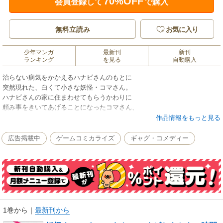
70%OFF
会員登録して
で購入
無料立読み
お気に入り
少年マンガ
最新刊
新刊
ランキング
を見る
自動購入
治らない病気をかかえるハナビさんのもとに
突然現れた、白くて小さな妖怪・コマさん。
ハナビさんの家に住まわせてもらうかわりに
頼み事をきいてあげることになったコマさん、
人間の姿になって町に飛び出したものの…？
作品情報をもっと見る
『妖怪ウォッチ』の人気キャラ・コマさんの
広告掲載中
ゲームコミカライズ
ギャグ・コメディー
ちょっと苦くて泣けちゃう物語ーー！
1巻から
｜
最新刊から