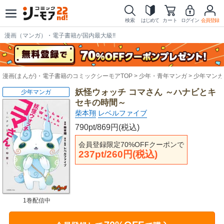
検索
はじめて
カート
ログイン
会員登録
漫画（マンガ）・電子書籍が国内最大級!!
漫画(まんが)・電子書籍のコミックシーモアTOP
少年・青年マンガ
少年マンガ
妖怪ウォッチ コマさん ～ハナビとキ
少年マンガ
セキの時間～
柴本翔
レベルファイブ
790pt/869円(税込)
会員登録限定70%OFFクーポンで
237pt/260円(税込)
1巻配信中