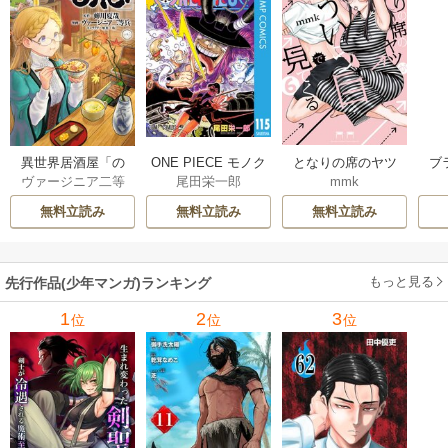
異世界居酒屋「の
ONE PIECE モノク
となりの席のヤツ
ブ
ヴァージニア二等
尾田栄一郎
mmk
ぶ」
ロ版
がそういう目で見
兵
/
蝉川夏哉
/
転
てくる
無料立読み
無料立読み
無料立読み
もっと見る
先行作品(少年マンガ)ランキング
1
2
3
位
位
位