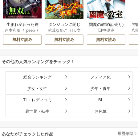
生まれ変わった剣
ダンジョンに閉じ
神
閻魔の教室(話売り)
岸本和葉
/
peep
/
乾茸なめこ（HJ文
八
田中優吏
聖、剣士が冷遇さ
込められて25年。
染野静也
/
桑島黎
庫／ホビージャパ
れる魔術至上主義
救出されたときに
無料立読み
無料立読み
無料立読み
音
/
taskey STUDI
ン刊）
/
御手洗太
の学園で無双する
は立派な不審者に
O
陽
/
芝
なっていた【分冊
版】
その他の人気ランキングをチェック！
総合ランキング
メディア化
少女・女性
少年・青年
TL・レディコミ
BL
異世界・転生
お色気
履歴削除
あなたがチェックした作品