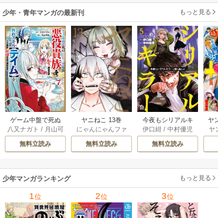
してみた（１）
ます～ 1
もっと見る
少年・青年マンガの最新刊
ゲーム中盤で死ぬ
ヤニねこ 13巻
今夜もシリアルキ
ヤ
八又ナガト
/
月山可
にゃんにゃんファ
伊口紺
/
中村優児
ヤ
悪役貴族に転生し
ラーと待ち合わせ 5
也
クトリー
たので、外れスキ
巻
無料立読み
無料立読み
無料立読み
ル【テイム】を駆
使して最強を目指
してみた 7巻
もっと見る
少年マンガランキング
1
2
3
位
位
位