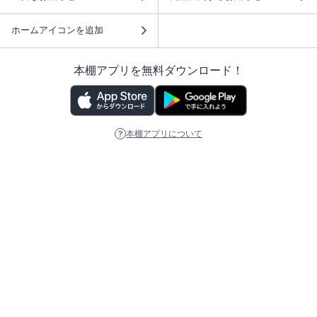
ホームアイコンを追加
本棚アプリを無料ダウンロード！
本棚アプリについて
このサイトについて
推奨環境
利用規約
ISBN検索
プライバシーポリシー
情報セキュリティーポリシー
特定商取引法に基づく表示
安心してお使いいただくために
ABJマークは、この電子書店・電子書籍配信サービスが、 著作権者からコンテ
ンツ使用許諾を得た正規版配信サービスであることを示す登録商標（登録番号
第6091713号）です。 詳しくは［ABJマーク］または［電子出版制作・流通協
議会］で検索してください。
(C)NTTソルマーレ