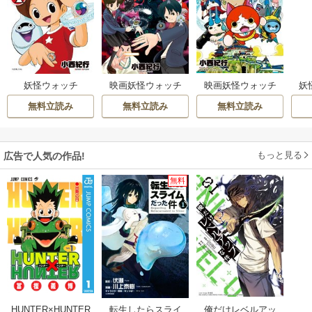
妖怪ウォッチ
映画妖怪ウォッチ
映画妖怪ウォッチ
妖
シャドウサイド 鬼
エンマ大王と5つの
無料立読み
無料立読み
無料立読み
王の復活
物語だニャン EP5
特別編
もっと見る
広告で人気の作品!
無料
俺だけレベルアッ
HUNTER×HUNTER
転生したらスライ