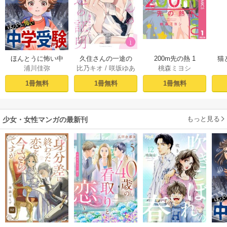
久住さんの一途の
200m先の熱 1
ほんとうに怖い中
猫
比乃キオ
/
咲坂ゆあ
桃森ミヨシ
浦川佳弥
証明～揺らめい
学受験【分冊版】
て、ハニー～ 1巻
1
た
1冊無料
1冊無料
1冊無料
もっと見る
少女・女性マンガの最新刊