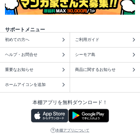
サポートメニュー
初めての方へ
ご利用ガイド
ヘルプ・お問合せ
シーモア島
重要なお知らせ
商品に関するお知らせ
ホームアイコンを追加
本棚アプリを無料ダウンロード！
本棚アプリについて