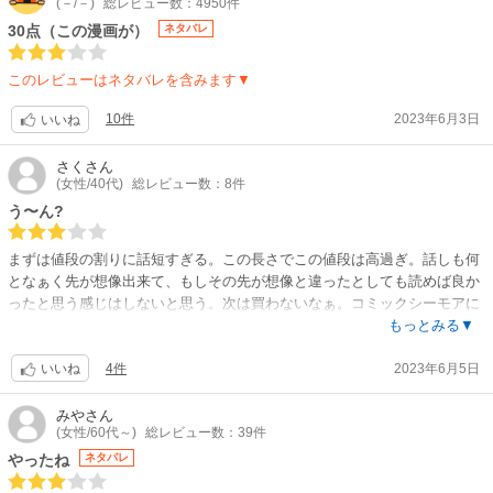
(－/－)
総レビュー数：4950件
30点（この漫画が）
ネタバレ
このレビューはネタバレを含みます▼
10件
2023年6月3日
いいね
さく
さん
(女性/40代)
総レビュー数：8件
う〜ん?
まずは値段の割りに話短すぎる。この長さでこの値段は高過ぎ。話しも何
となぁく先が想像出来て、もしその先が想像と違ったとしても読めば良か
ったと思う感じはしないと思う。次は買わないなぁ。コミックシーモアに
しては珍しく課金失敗したと思った作品でした。
もっとみる▼
4件
2023年6月5日
いいね
みや
さん
(女性/60代～)
総レビュー数：39件
やったね
ネタバレ