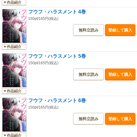
作品紹介
フウフ・ハラスメント 4巻
150pt/165円(税込)
無料立読み
登録して購入
作品紹介
フウフ・ハラスメント 5巻
150pt/165円(税込)
無料立読み
登録して購入
作品紹介
フウフ・ハラスメント 6巻
150pt/165円(税込)
無料立読み
登録して購入
作品紹介